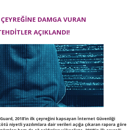
LK ÇEYREĞİNE DAMGA VURAN
TEHDİTLER AÇIKLANDI!
uard, 2018’in ilk çeyreğini kapsayan İnternet Güvenliği
ötü niyetli yazılımlara dair verileri açığa çıkaran rapora göre