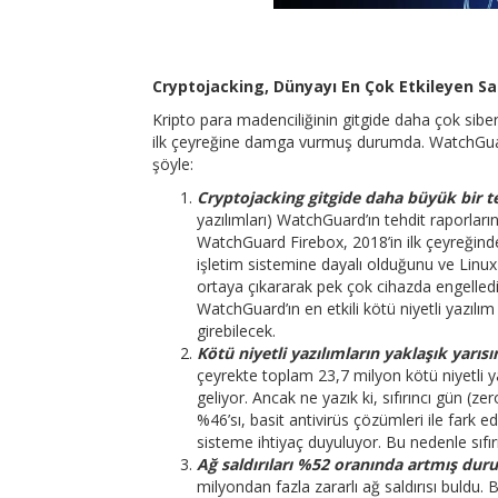
Cryptojacking, Dünyayı En Çok Etkileyen Sal
Kripto para madenciliğinin gitgide daha çok siber 
ilk çeyreğine damga vurmuş durumda. WatchGuard’ı
şöyle:
Cryptojacking gitgide daha büyük bir te
yazılımları) WatchGuard’ın tehdit raporlarınd
WatchGuard Firebox, 2018’in ilk çeyreğinde
işletim sistemine dayalı olduğunu ve Linux ü
ortaya çıkararak pek çok cihazda engelledi.
WatchGuard’ın en etkili kötü niyetli yazılı
girebilecek.
Kötü niyetli yazılımların yaklaşık yarıs
çeyrekte toplam 23,7 milyon kötü niyetli y
geliyor. Ancak ne yazık ki, sıfırıncı gün (zer
%46’sı, basit antivirüs çözümleri ile fark 
sisteme ihtiyaç duyuluyor. Bu nedenle sıfır
Ağ saldırıları %52 oranında artmış dur
milyondan fazla zararlı ağ saldırısı buldu