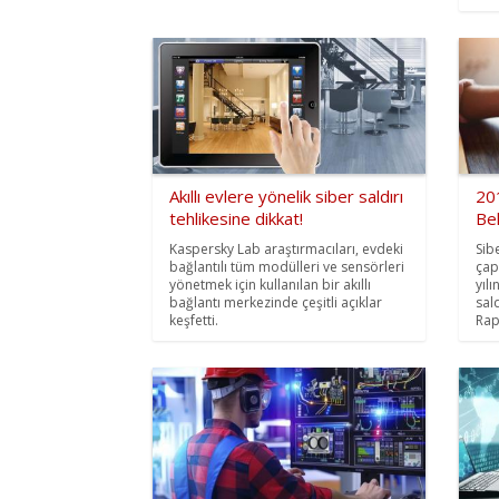
Akıllı evlere yönelik siber saldırı
20
tehlikesine dikkat!
Be
Kaspersky Lab araştırmacıları, evdeki
Sib
bağlantılı tüm modülleri ve sensörleri
çap
yönetmek için kullanılan bir akıllı
yıl
bağlantı merkezinde çeşitli açıklar
sal
keşfetti.
Rapo