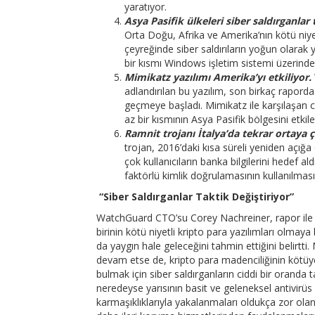
yaratıyor.
Asya Pasifik ülkeleri siber saldırganla
Orta Doğu, Afrika ve Amerika’nın kötü niyet
çeyreğinde siber saldırıların yoğun olarak y
bir kısmı Windows işletim sistemi üzerinden 
Mimikatz yazılımı Amerika’yı etkiliyor.
adlandırılan bu yazılım, son birkaç raporda 
geçmeye başladı. Mimikatz ile karşılaşan c
az bir kısmının Asya Pasifik bölgesini etkile
Ramnit trojanı İtalya’da tekrar ortaya 
trojan, 2016’daki kısa süreli yeniden açığa 
çok kullanıcıların banka bilgilerini hedef 
faktörlü kimlik doğrulamasının kullanılması
“Siber Saldırganlar Taktik Değiştiriyor”
WatchGuard CTO’su Corey Nachreiner, rapor ile ilg
birinin kötü niyetli kripto para yazılımları olmay
da yaygın hale geleceğini tahmin ettiğini belirtti
devam etse de, kripto para madenciliğinin kötüye
bulmak için siber saldırganların ciddi bir oranda ta
neredeyse yarısının basit ve geleneksel antivirüs
karmaşıklıklarıyla yakalanmaları oldukça zor olan 