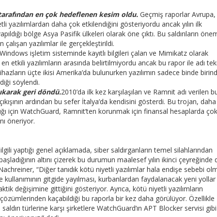
r tarafından en çok hedeflenen kesim oldu.
Geçmiş raporlar Avrupa,
li yazılımlardan daha çok etkilendiğini gösteriyordu ancak yılın ilk
apıldığı bölge Asya Pasifik ülkeleri olarak öne çıktı. Bu saldırıların önem
çalışan yazılımlar ile gerçekleştirildi.
Windows işletim sisteminde kayıtlı bilgileri çalan ve Mimikatz olarak
en etkili yazılımların arasında belirtilmiyordu ancak bu rapor ile adı tek
ihazların üçte ikisi Amerika’da bulunurken yazılımın sadece binde birin
diği söylendi.
çıkarak geri döndü.
2010’da ilk kez karşılaşılan ve Ramnit adı verilen b
çıkışının ardından bu sefer İtalya’da kendisini gösterdi. Bu trojan, daha
aldığı için WatchGuard, Ramnit’ten korunmak için finansal hesaplarda ço
nı öneriyor.
ili yaptığı genel açıklamada, siber saldırganların temel silahlarından
a başladığının altını çizerek bu durumun maalesef yılın ikinci çeyreğinde
. Nachreiner, “Diğer tanıdık kötü niyetli yazılımlar hala endişe sebebi o
 kullanımının gitgide yayılması, kurbanlardan faydalanacak yeni yollar
ktik değişimine gittiğini gösteriyor. Ayrıca, kötü niyetli yazılımların
 çözümlerinden kaçabildiği bu raporla bir kez daha görülüyor. Özellikle
saldırı türlerine karşı şirketlere WatchGuard’ın APT Blocker servisi gibi