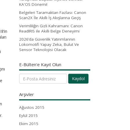
KA'OS Dönemi!
Belgeleri Taramaktan Fazlası: Canon
Scan2X İle Akıllı İş Akışlarına Geçiş
Verimliliğin Gizli Kahramanı: Canon
18’in
ReadIRIS ile Akıllı Belge Deneyimi
ları
2026’da Güvenlik Yatırımlarının
Lokomotifi Yapay Zeka, Bulut Ve
Sensor Teknolojisi Olacak
i
.
E-Bülten'e Kayıt Olun
ını
Kaydol
le
Arşivler
ın
Ağustos 2015
r.
Eylül 2015
Ekim 2015