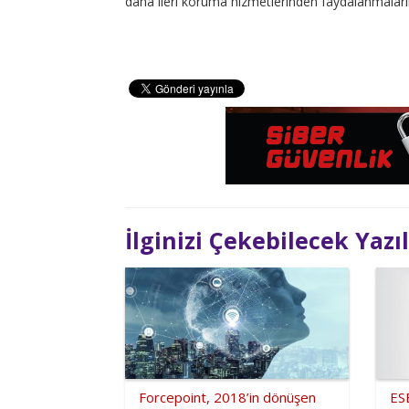
daha ileri koruma hizmetlerinden faydalanmaların
İlginizi Çekebilecek Yazı
Forcepoint, 2018’in dönüşen
ES