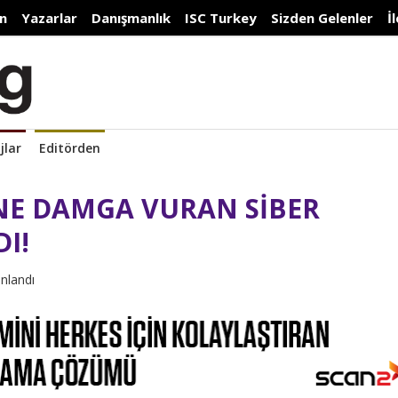
n
Yazarlar
Danışmanlık
ISC Turkey
Sizden Gelenler
İ
jlar
Editörden
İNE DAMGA VURAN SİBER
I!
ınlandı