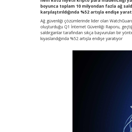
hem kötü niyetli kripto para madenciliği yazı
boyunca toplam 10 milyondan fazla ağ saldır
karşılaştırıldığında %52 artışla endişe yarat
Ağ güvenliği çözümlerinde lider olan WatchGuard’
oluşturduğu Q1 İnternet Güvenliği Raporu, geçtiği
saldırganlar tarafından sıkça başvurulan bir yönt
kıyaslandığında %52 artışla endişe yaratıyor