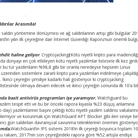
.
dırılar Arasında!
saldırı yöntemine dönüşmesi ve ağ saldırılarının artışı gibi bulgular 20
n yılın ilk çeyreğine dair İnternet Güvenliği Raporu’nun önemli bulgu
hdit haline geliyor
. Cryptojacking
(
Kötü niyetli kripto para madenciliğ
a dünyayı en çok etkileyen kötü niyetli yazılımlar listesine ilk kez girdi
 bu tür yazılımların %98,8 gibi bir oranla neredeyse hepsinin Linux
zerinden sistemlere zararlı kripto para yazılımları indirilmeye çalışıldığ
 İkinci çeyreğin şimdiye kadarki hali gösteriyor ki cryptojacking
m listesinde olmaya devam edecek ve ikinci çeyreğin sonunda ilk 10’a bi
ında basit antivirüs programları işe yaramıyor.
Watchguard bu
azılım tespit etti ve bu bir önceki rapora kıyasla %23 düşüş anlamına
o-day) yazılımlarının başını çektiği kötü niyetli yazılım saldırısı vakaların
edilemiyor ve korunmak için WatchGuard APT Blocker gibi ileri seviye bir
ıncı gün saldırıları davranışsal savunma tekniklerinin önemini gösteriyo
umda.
WatchGuard’ın IPS sistemi 2018’in ilk çeyreği boyunca toplam 10
. Bu rakam, 2017’nin son çeyreğindeki rapora göre %52 artışla endişe