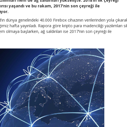
lımları hem de ağ saldırıları yükselişte. 2018’in ilk çeyreği
ısı yaşandı ve bu rakam, 2017’nin son çeyreği ile
ıyor.
ın dünya genelindeki 40.000 Firebox cihazının verilerinden yola çıkara
miz hafta yayınladı. Rapora göre kripto para madenciliği yazılımları s
em olmaya başlarken, ağ saldırıları ise 2017’nin son çeyreği ile