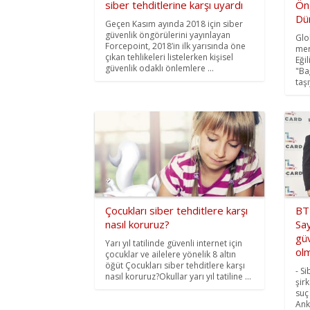
siber tehditlerine karşı uyardı
Öng
Dü
Geçen Kasım ayında 2018 için siber
güvenlik öngörülerini yayınlayan
Glo
Forcepoint, 2018’in ilk yarısında öne
mer
çıkan tehlikeleri listelerken kişisel
Eği
güvenlik odaklı önlemlere ...
"Ba
taşı
Çocukları siber tehditlere karşı
BT
nasıl koruruz?
Say
güv
Yarı yıl tatilinde güvenli internet için
olm
çocuklar ve ailelere yönelik 8 altın
öğüt Çocukları siber tehditlere karşı
- S
nasıl koruruz?Okullar yarı yıl tatiline ...
şir
suç
Ank