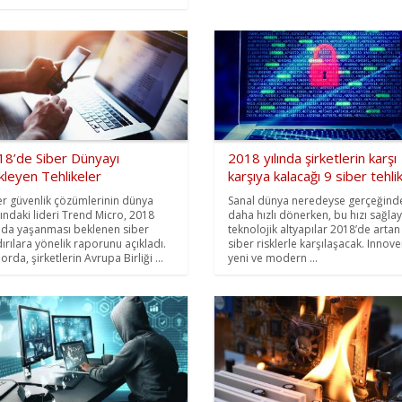
18’de Siber Dünyayı
2018 yılında şirketlerin karşı
kleyen Tehlikeler
karşıya kalacağı 9 siber tehli
er güvenlik çözümlerinin dünya
Sanal dünya neredeyse gerçeğind
ındaki lideri Trend Micro, 2018
daha hızlı dönerken, bu hızı sağla
ında yaşanması beklenen siber
teknolojik altyapılar 2018’de artan
dırılara yönelik raporunu açıkladı.
siber risklerle karşılaşacak. Innove
rda, şirketlerin Avrupa Birliği ...
yeni ve modern ...