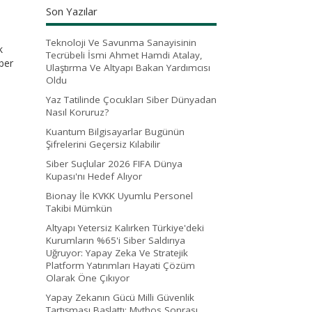
Son Yazılar
Teknoloji Ve Savunma Sanayisinin
k
Tecrübeli İsmi Ahmet Hamdi Atalay,
iber
Ulaştırma Ve Altyapı Bakan Yardımcısı
Oldu
Yaz Tatilinde Çocukları Siber Dünyadan
Nasıl Koruruz?
Kuantum Bilgisayarlar Bugünün
Şifrelerini Geçersiz Kılabilir
Siber Suçlular 2026 FIFA Dünya
Kupası'nı Hedef Alıyor
Bionay İle KVKK Uyumlu Personel
Takibi Mümkün
Altyapı Yetersiz Kalırken Türkiye'deki
Kurumların %65'i Siber Saldırıya
Uğruyor: Yapay Zeka Ve Stratejik
Platform Yatırımları Hayati Çözüm
Olarak Öne Çıkıyor
Yapay Zekanın Gücü Milli Güvenlik
Tartışması Başlattı: Mythos Sonrası