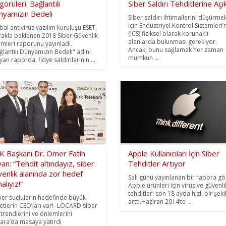
örüleri: Bağlantılı
Siber Saldırı Tehditlerine Açık
nyamızın Bedeli
Siber saldırı ihtimallerini düşürme
için Endüstriyel Kontrol Sistemleri’
bal antivirüs yazılım kuruluşu ESET,
(ICS) fiziksel olarak korunaklı
akla beklenen 2018 Siber Güvenlik
alanlarda bulunması gerekiyor.
limleri raporunu yayınladı.
Ancak, bunu sağlamak her zaman
ğlantılı Dünyamızın Bedeli" adını
mümkün ...
yan raporda, fidye saldırılarının ...
K Başkanı Dr. Ömer Fatih
Apple Kullanıcıları İçin Siber
an: “Tehdit altındayız, siber
Tehditler Artıyor
enlik alanında zor hedef
Salı günü yayınlanan bir rapora gö
alıyız!”
Apple ürünleri için virüs ve güvenli
tehditleri son 18 ayda hızlı bir şek
iber suçluların hedefinde büyük
arttı.Haziran 2014’te ...
ketlerin CEO’ları var!- LOCARD siber
 trendlerini ve önlemlerini
ara’da masaya yatırdı