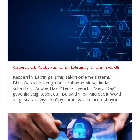
Kaspersky Lab, Adobe Flash temelli kötü amaçlı bir yazılım keşfetti
Kaspersky Lab'ın gelişmiş saldırı önleme sistemi,
BlackOasis hacker grubu tarafından bir saldırıda
kullanılan, “Adobe Flash” temelli yeni bir “Zero Day”
güvenlik açığı tespit etti. Bu saldırı, bir Microsoft Word
belgesi aracılığıyla FinSpy zararlı yazılımını çalıştırıyor.