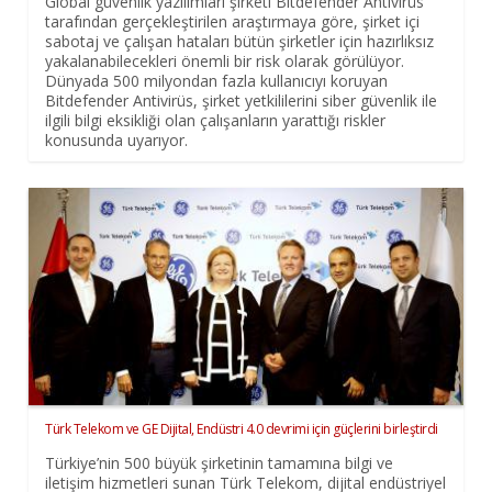
Global güvenlik yazılımları şirketi Bitdefender Antivirüs
tarafından gerçekleştirilen araştırmaya göre, şirket içi
sabotaj ve çalışan hataları bütün şirketler için hazırlıksız
yakalanabilecekleri önemli bir risk olarak görülüyor.
Dünyada 500 milyondan fazla kullanıcıyı koruyan
Bitdefender Antivirüs, şirket yetkililerini siber güvenlik ile
ilgili bilgi eksikliği olan çalışanların yarattığı riskler
konusunda uyarıyor.
Türk Telekom ve GE Dijital, Endüstri 4.0 devrimi için güçlerini birleştirdi
Türkiye’nin 500 büyük şirketinin tamamına bilgi ve
iletişim hizmetleri sunan Türk Telekom, dijital endüstriyel