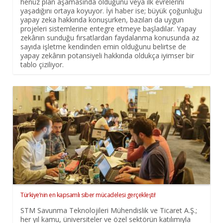
henüz plan aşamasında olduğunu veya ilk evrelerini
yaşadığını ortaya koyuyor. İyi haber ise; büyük çoğunluğu
yapay zeka hakkında konuşurken, bazıları da uygun
projeleri sistemlerine entegre etmeye başladılar. Yapay
zekânın sunduğu fırsatlardan faydalanma konusunda az
sayıda işletme kendinden emin olduğunu belirtse de
yapay zekânın potansiyeli hakkında oldukça iyimser bir
tablo çiziliyor.
Türkiye’nin en kapsamlı siber mücadelesi gerçekleşti!
STM Savunma Teknolojileri Mühendislik ve Ticaret A.Ş.;
her yıl kamu, üniversiteler ve özel sektörün katılımıyla