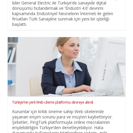
lider General Electric ile Türkiye’de sanayide dijital
dönüşümü hızlandırmak ve ‘Endüstri 4.0’ devrimi
kapsamında Endüstriyel Nesnelerin İnterneti ile gelen
fırsatları Türk Sanayiine sunmak için yeni bir işbirliği
başlattı.
Türkiye’nin yerli Web izleme platformu devreye alındı
Kurumlar için kritik öneme sahip Web sitelerinde
yaşanan erişim sorunu para ve müşteri kaybettiriyor.
Şirketler, PingTurk platformuyla online mecralarının
erişilebilirliğini Türkiye’den denetleyebiliyor. Hata
durumunda kullanıcılarını bilgilendiren sistem, gelir