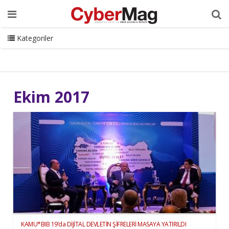
Ana Sayfa
Hakkımızda
Dergi
Editörden
Yazarlar
Danışmanlık
ISC Turkey
Sizden Gelenler
İletişim
Kategoriler
CyberMag Logo
Ekim 2017
KAMU*BIB 19’da DİJİTAL DEVLETİN ŞİFRELERİ MASAYA YATIRILDI