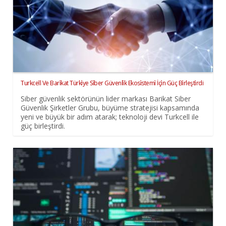
Turkcell Ve Bari̇kat Türki̇ye Si̇ber Güvenli̇k Ekosi̇stemi̇ İçi̇n Güç Bi̇rleşti̇rdi
Siber güvenlik sektörünün lider markası Barikat Siber
Güvenlik Şirketler Grubu, büyüme stratejisi kapsamında
yeni ve büyük bir adım atarak; teknoloji devi Turkcell ile
güç birleştirdi.