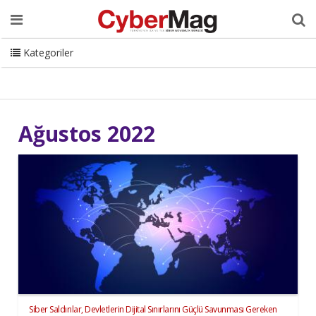
Ana Sayfa
Hakkımızda
Dergi
Editörden
Yazarlar
Danışmanlık
ISC Turkey
Sizden Gelenler
İletişim
Kategoriler
CyberMag Logo
Ağustos 2022
Siber Saldırılar, Devletlerin Dijital Sınırlarını Güçlü Savunması Gereken