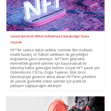
Güvenli İşlemlerde Nft’lerin Kullanılması Dolandırıcılığın Önüne
Geçecek!
NFT’ler sadece dijital varlıklar üzerinde fikri mülkiyet,
maddi kazanç ve fiziksel varlıkların da gerçekliğini
doğrulama şansı tanımıyor. NFT’lerin gelecekte
internetteki güvenli işlemler için başvurulacak bir
teknoloji haline geleceğini belirten sosyal NFT pazar yeri
Orderinbox’ın CEO’su Doğu Taşkıran, blok zincir
teknolojisiyle güvence altına alınan NFT’lerin şirketlere
de yüksek güvenlikli online işlemler için pratik bir
yaklaşım sağlayacağını aktarıyor.