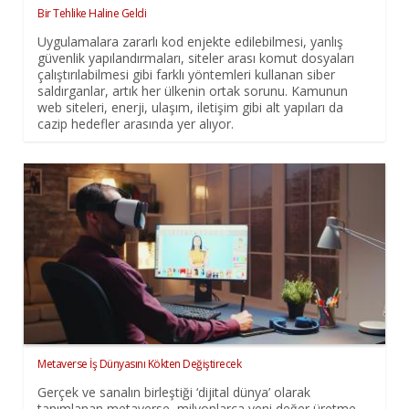
Bir Tehlike Haline Geldi
Uygulamalara zararlı kod enjekte edilebilmesi, yanlış
güvenlik yapılandırmaları, siteler arası komut dosyaları
çalıştırılabilmesi gibi farklı yöntemleri kullanan siber
saldırganlar, artık her ülkenin ortak sorunu. Kamunun
web siteleri, enerji, ulaşım, iletişim gibi alt yapıları da
cazip hedefler arasında yer alıyor.
Metaverse İş Dünyasını Kökten Değiştirecek
Gerçek ve sanalın birleştiği ‘dijital dünya’ olarak
tanımlanan metaverse, milyonlarca yeni değer üretme