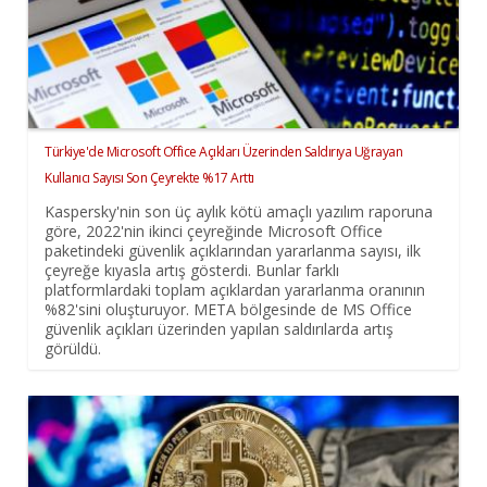
Türkiye'de Microsoft Office Açıkları Üzerinden Saldırıya Uğrayan
Kullanıcı Sayısı Son Çeyrekte %17 Arttı
Kaspersky'nin son üç aylık kötü amaçlı yazılım raporuna
göre, 2022'nin ikinci çeyreğinde Microsoft Office
paketindeki güvenlik açıklarından yararlanma sayısı, ilk
çeyreğe kıyasla artış gösterdi. Bunlar farklı
platformlardaki toplam açıklardan yararlanma oranının
%82'sini oluşturuyor. META bölgesinde de MS Office
güvenlik açıkları üzerinden yapılan saldırılarda artış
görüldü.