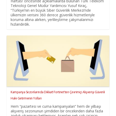
Haftası’ öncesinde açıklamalarda bulunan Türk Telekom
Teknoloji Genel Müdür Yardımcısı Yusuf Kıraç,
“Türkiye’nin en büyük Siber Güvenlik Merkezi’nde
ülkemizin verisini 360 derece güvenlik hizmetleriyle
koruma altına alırken, yerlileştirme çalışmalarımızı
hızlandırdık.
Kampanya Sezonlarında Dikkat! Fortinet'ten Çevrimiçi Alışverişi Güvenli
Hale Getirmenin Yolları
Hem “pazartesi ve cuma kampanyaları” hem de yılbaşı
alışveriş sezonunun şimdiden bir öncekinden daha fazla
zorluk çıkarması bekleniyor. Aranılan pek çok ürünün