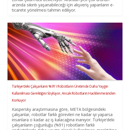
arzında sıkıntı yaşanabileceği için alışveriş yapanların e-
ticarete yönelmesi tahmin ediliyor.
Türkiye’deki Çalışanların %91'i Robotların Üretimde Daha Yaygın
Kullanılması Gerektiğini Söylüyor, Ancak Robotların Hacklenmesinden
Korkuyor
Kaspersky araştırmasına göre, META bölgesindeki
çalışanlar, robotlar farklı görevleri ne kadar iyi yaparsa
insanlara o kadar az iş kalacağına inanıyor. Türkiye’deki
çalışanların çoğunluğu (%91) robotların farklı