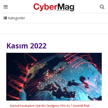
Ana Sayfa
Hakkımızda
Dergi
Editörden
Yazarlar
Danışmanlık
ISC Turkey
Sizden Gelenler
İletişim
Kategoriler
CyberMag Logo
Kasım 2022
Küresel Kuruluşların Üçte Biri Geçtiğimiz Yıl En Az 7 Güvenlik İhlali