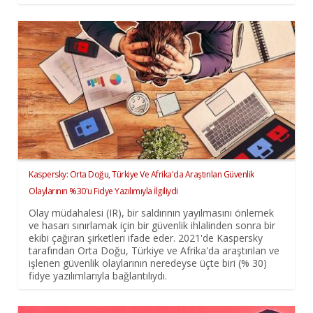
Kaspersky: Orta Doğu, Türkiye Ve Afrika'da Araştırılan Güvenlik
Olaylarının %30'u Fidye Yazılımıyla İlgiliydi
Olay müdahalesi (IR), bir saldırının yayılmasını önlemek
ve hasarı sınırlamak için bir güvenlik ihlalinden sonra bir
ekibi çağıran şirketleri ifade eder. 2021'de Kaspersky
tarafından Orta Doğu, Türkiye ve Afrika'da araştırılan ve
işlenen güvenlik olaylarının neredeyse üçte biri (% 30)
fidye yazılımlarıyla bağlantılıydı.