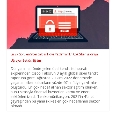
En Sık Görülen Siber Saldırı: Fidye Yazılımları En Çok Siber Saldırıya
Uğrayan Sektör: Eğitim
Dünyanın en önde gelen özel tehdit istihbaratı
ekiplerinden Cisco Talos’un 3 aylık global siber tehdit
raporuna göre, Ağustos – Ekim 2022 döneminde
yaşanan siber saldırıların yüzde 40’ını fidye yazılımlar
oluşturdu. En çok hedef alınan sektör eğitim olurken,
bunu sırasıyla finansal hizmetler, kamu ve enerji
sektörleri izledi. Telekomünikasyon, 2021'in 4’üncü
çeyreğinden bu yana ilk kez en çok hedeflenen sektör
olmadı.