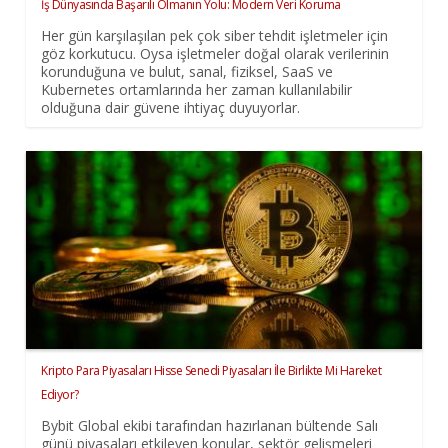
İş Dünyasında Başarılı Olmanın Yolu: Modern Veri Koruma
Her gün karşılaşılan pek çok siber tehdit işletmeler için
göz korkutucu. Oysa işletmeler doğal olarak verilerinin
korunduğuna ve bulut, sanal, fiziksel, SaaS ve
Kubernetes ortamlarında her zaman kullanılabilir
olduğuna dair güvene ihtiyaç duyuyorlar.
Kripto Para Piyasaları Hisse Senedi Piyasaları İle Birlikte Mi Hareket
Ediyor?
Bybit Global ekibi tarafından hazırlanan bültende Salı
günü piyasaları etkileyen konular, sektör gelişmeleri