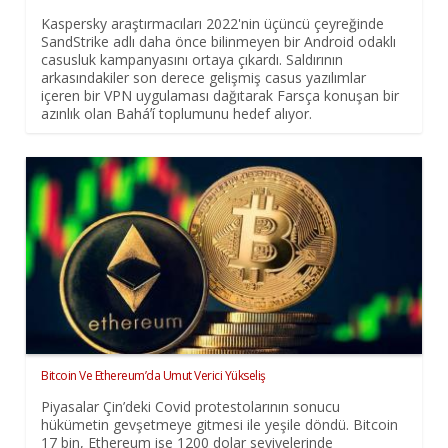
Kaspersky araştırmacıları 2022'nin üçüncü çeyreğinde
SandStrike adlı daha önce bilinmeyen bir Android odaklı
casusluk kampanyasını ortaya çıkardı. Saldırının
arkasındakiler son derece gelişmiş casus yazılımlar
içeren bir VPN uygulaması dağıtarak Farsça konuşan bir
azınlık olan Baháʼí toplumunu hedef alıyor.
Bitcoin Ve Ethereum’da Umut Verici Yükseliş
Piyasalar Çin’deki Covid protestolarının sonucu
hükümetin gevşetmeye gitmesi ile yeşile döndü. Bitcoin
17 bin, Ethereum ise 1200 dolar seviyelerinde