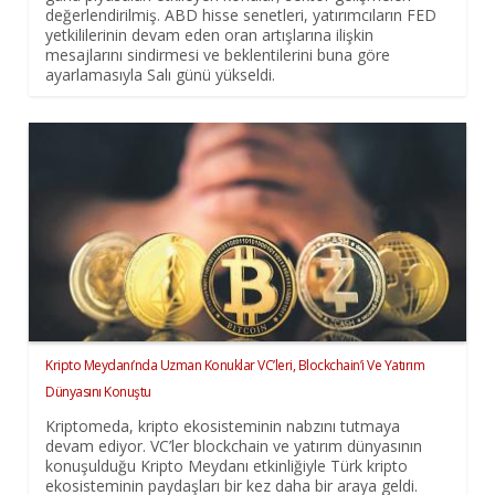
değerlendirilmiş. ABD hisse senetleri, yatırımcıların FED
yetkililerinin devam eden oran artışlarına ilişkin
mesajlarını sindirmesi ve beklentilerini buna göre
ayarlamasıyla Salı günü yükseldi.
Kripto Meydanı’nda Uzman Konuklar VC’leri, Blockchain’i Ve Yatırım
Dünyasını Konuştu
Kriptomeda, kripto ekosisteminin nabzını tutmaya
devam ediyor. VC’ler blockchain ve yatırım dünyasının
konuşulduğu Kripto Meydanı etkinliğiyle Türk kripto
ekosisteminin paydaşları bir kez daha bir araya geldi.