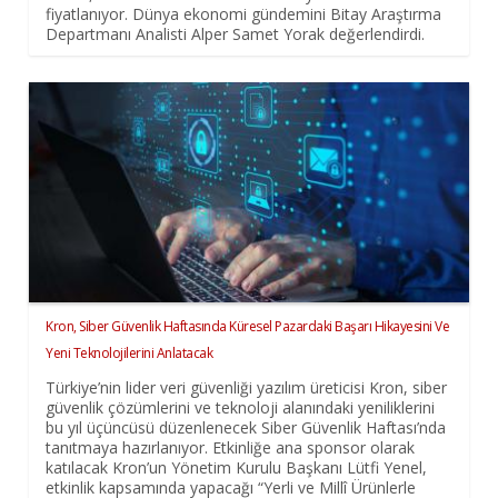
fiyatlanıyor. Dünya ekonomi gündemini Bitay Araştırma
Departmanı Analisti Alper Samet Yorak değerlendirdi.
Kron, Siber Güvenlik Haftasında Küresel Pazardaki Başarı Hikayesini Ve
Yeni Teknolojilerini Anlatacak
Türkiye’nin lider veri güvenliği yazılım üreticisi Kron, siber
güvenlik çözümlerini ve teknoloji alanındaki yeniliklerini
bu yıl üçüncüsü düzenlenecek Siber Güvenlik Haftası’nda
tanıtmaya hazırlanıyor. Etkinliğe ana sponsor olarak
katılacak Kron’un Yönetim Kurulu Başkanı Lütfi Yenel,
etkinlik kapsamında yapacağı “Yerli ve Millî Ürünlerle