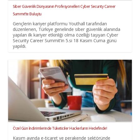
Siber Güvenlik Dünyasının Profesyonelleri Cyber Securıty Career
Summıt’te Buluştu
Gençlerin kariyer platformu Youthall tarafından
düzenlenen, Türkiye genelinde siber güvenlik alanında
yapılan ilk kariyer etkinliği olma özelliği taşıyan Cyber
Security Career Summit’in 5.si 18 Kasım Cuma günü
yapıldı.
Özel Gün İndirimlerinde Tüketiciler Hackerların Hedefinde!
Kasım ayında e-ticaret ve perakende sektöründe