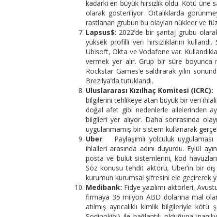
kadarki en büyük hırsızlık oldu. Kötü üne s
olarak gösteriliyor. Ortalıklarda görünme
rastlanan grubun bu olayları nükleer ve fü
Lapsus$:
2022’de bir şantaj grubu olar
yüksek profilli veri hırsızlıklarını kull
Ubisoft, Okta ve Vodafone var. Kullandıklar
vermek yer alır. Grup bir süre boyunca n
Rockstar Games’e saldırarak yılın sonunda 
Brezilya’da tutuklandı.
Uluslararası Kızılhaç Komitesi (ICRC):
bilgilerini tehlikeye atan büyük bir veri ihla
doğal afet gibi nedenlerle ailelerinden ayrıl
bilgileri yer alıyor. Daha sonrasında ola
uygulanmamış bir sistem kullanarak gerçekle
Uber
: Paylaşımlı yolculuk uygulaması de
ihlalleri arasında adını duyurdu. Eylül a
posta ve bulut sistemlerini, kod havuzların
Söz konusu tehdit aktörü, Uber’in bir dış
kurumun kurumsal şifresini ele geçirerek y
Medibank:
Fidye yazılımı aktörleri, Avust
firmaya 35 milyon ABD dolarına mal olan bi
atılmış ayrıcalıklı kimlik bilgileriyle kö
Sodinokibi) ile bağlantılı olduğuna inanılı