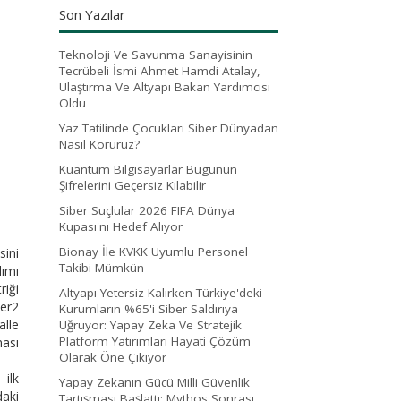
Son Yazılar
Teknoloji Ve Savunma Sanayisinin
Tecrübeli İsmi Ahmet Hamdi Atalay,
Ulaştırma Ve Altyapı Bakan Yardımcısı
Oldu
Yaz Tatilinde Çocukları Siber Dünyadan
Nasıl Koruruz?
Kuantum Bilgisayarlar Bugünün
Şifrelerini Geçersiz Kılabilir
Siber Suçlular 2026 FIFA Dünya
Kupası'nı Hedef Alıyor
Bionay İle KVKK Uyumlu Personel
sini
Takibi Mümkün
lımı
riği
Altyapı Yetersiz Kalırken Türkiye'deki
yer2
Kurumların %65'i Siber Saldırıya
alle
Uğruyor: Yapay Zeka Ve Stratejik
Platform Yatırımları Hayati Çözüm
ası
Olarak Öne Çıkıyor
ilk
Yapay Zekanın Gücü Milli Güvenlik
daki
Tartışması Başlattı: Mythos Sonrası