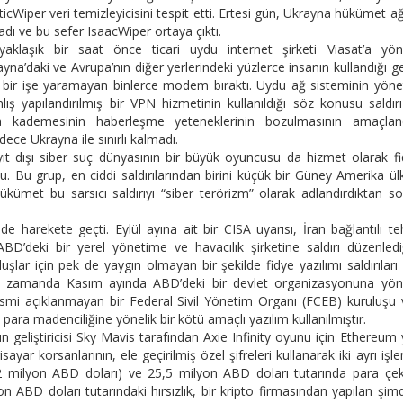
cWiper veri temizleyicisini tespit etti. Ertesi gün, Ukrayna hükümet a
aşladı ve bu sefer IsaacWiper ortaya çıktı.
aklaşık bir saat önce ticari uydu internet şirketi Viasat’a yöne
rayna’daki ve Avrupa’nın diğer yerlerindeki yüzlerce insanın kullandığı g
de bir işe yaramayan binlerce modem bıraktı. Uydu ağ sisteminin yön
 yapılandırılmış bir VPN hizmetinin kullanıldığı söz konusu saldırı
a kademesinin haberleşme yeteneklerinin bozulmasının amaçland
dece Ukrayna ile sınırlı kalmadı.
yıt dışı siber suç dünyasının bir büyük oyuncusu da hizmet olarak f
u. Bu grup, en ciddi saldırılarından birini küçük bir Güney Amerika ül
Hükümet bu sarsıcı saldırıyı “siber terörizm” olarak adlandırdıktan s
de harekete geçti. Eylül ayına ait bir CISA uyarısı, İran bağlantılı te
 ABD’deki bir yerel yönetime ve havacılık şirketine saldırı düzenledi
luşlar için pek de yaygın olmayan bir şekilde fidye yazılımı saldırıları 
ynı zamanda Kasım ayında ABD’deki bir devlet organizasyonuna yöne
. İsmi açıklanmayan bir Federal Sivil Yönetim Organı (FCEB) kuruluşu 
 para madenciliğine yönelik bir kötü amaçlı yazılım kullanılmıştır.
un geliştiricisi Sky Mavis tarafından Axie Infinity oyunu için Ethereum
sayar korsanlarının, ele geçirilmiş özel şifreleri kullanarak iki ayrı işl
 milyon ABD doları) ve 25,5 milyon ABD doları tutarında para çekt
yon ABD doları tutarındaki hırsızlık, bir kripto firmasından yapılan şim