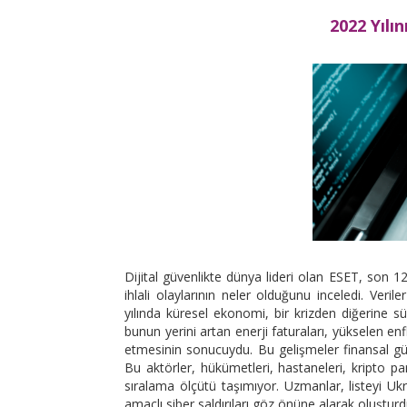
2022 Yılı
Dijital güvenlikte dünya lideri olan ESET, son 1
ihlali olaylarının neler olduğunu inceledi. Veril
yılında küresel ekonomi, bir krizden diğerine 
bunun yerini artan enerji faturaları, yükselen enf
etmesinin sonucuydu. Bu gelişmeler finansal güdüm
Bu aktörler, hükümetleri, hastaneleri, kripto para
sıralama ölçütü taşımıyor. Uzmanlar, listeyi U
amaçlı siber saldırıları göz önüne alarak oluşturduk