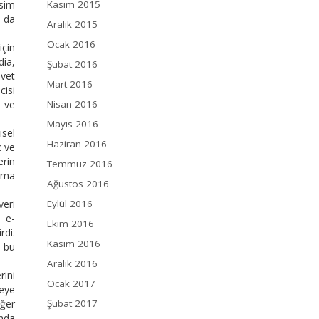
isim
Kasım 2015
a da
Aralık 2015
Ocak 2016
için
dia,
Şubat 2016
şvet
Mart 2016
cisi
k ve
Nisan 2016
Mayıs 2016
sel
Haziran 2016
ç ve
erin
Temmuz 2016
yama
Ağustos 2016
veri
Eylül 2016
n e-
Ekim 2016
rdi.
Kasım 2016
n bu
Aralık 2016
rini
Ocak 2017
keye
iğer
Şubat 2017
anda