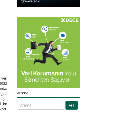
 veri
 2022
ında,
Arama
işgal
açtı.
i bir
Ara
 kötü