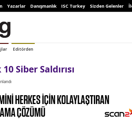
n
Yazarlar
Danışmanlık
ISC Turkey
Sizden Gelenler
İ
jlar
Editörden
10 Siber Saldırısı
ınlandı