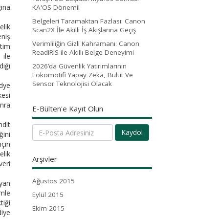
ğına
KA'OS Dönemi!
Belgeleri Taramaktan Fazlası: Canon
lik
Scan2X İle Akıllı İş Akışlarına Geçiş
eniş
Verimliliğin Gizli Kahramanı: Canon
etim
ReadIRIS ile Akıllı Belge Deneyimi
 ile
ığı
2026’da Güvenlik Yatırımlarının
Lokomotifi Yapay Zeka, Bulut Ve
Sensor Teknolojisi Olacak
idye
kesi
onra
E-Bülten'e Kayıt Olun
hdit
Kaydol
ğini
için
lik
Arşivler
veri
Ağustos 2015
 yan
emle
Eylül 2015
iği
Ekim 2015
diye