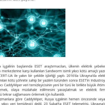
 işgalinin başlarında ESET araştırmacıları, ülkenin elektrik şebeke
o merkezlerine karşı kullanılan Sandworm isimli yıkıcı kötü amaçlı yazı
 CERT-UA ile yakın bir şekilde işbirliği yaptı. 2016’da Ukrayna’da elekt
nılan kötü şöhrete sahip bir yazılım türünden sonra ESET’in Industro
cı CaddyWiper veri temizleyicisinin yeni bir türü ile birlikte büyük ihtim
izlemek, olaya müdahale edilmesini yavaşlatmak ve elektrik firm
ü tekrar sağlamasını önlemek için kullanıldı.
manlara göre CaddyWiper, Rusya işgalinin hemen öncesinde veya 
yıkıcı veri temizleyici değil. 23 Şubat’ta ESET telemetrisi, Ukrayna’