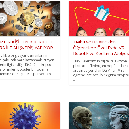
R ON KİŞİDEN BİRİ KRİPTO
Tivibu ve Da Vinci’den
RA İLE ALIŞVERİŞ YAPIYOR
Öğrencilere Özel Evde VR
Robotik ve Kodlama Atölyes
ellikle bilgisayar uzmanlarının
a çabucak para kazanmak isteyen
Türk Telekom’un dijital televizyon
lerin ilgilendiği düşünülen kripto
platformu Tivibu, en popüler kanal
a birimleri popüler bir ödeme
arasında yer alan Da Vinci TV ile
temine dönüştü. Kaspersky Lab ...
öğrencilere özel bir eğitim projes
...