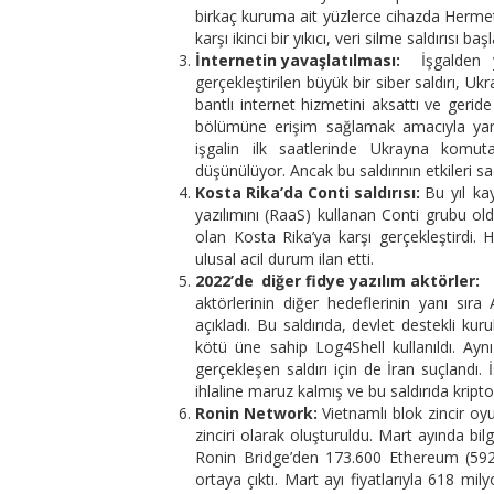
birkaç kuruma ait yüzlerce cihazda Hermeti
karşı ikinci bir yıkıcı, veri silme saldırısı b
İnternetin yavaşlatılması:
İşgalden y
gerçekleştirilen büyük bir siber saldırı, Uk
bantlı internet hizmetini aksattı ve geri
bölümüne erişim sağlamak amacıyla yanlış
işgalin ilk saatlerinde Ukrayna komut
düşünülüyor. Ancak bu saldırının etkileri sa
Kosta Rika’da Conti saldırısı:
Bu yıl ka
yazılımını (RaaS) kullanan Conti grubu old
olan Kosta Rika’ya karşı gerçekleştirdi. 
ulusal acil durum ilan etti.
2022’de
diğer fidye yazılım aktörler:
aktörlerinin diğer hedeflerinin yanı sıra
açıkladı. Bu saldırıda, devlet destekli kuru
kötü üne sahip Log4Shell kullanıldı. A
gerçekleşen saldırı için de İran suçlandı
ihlaline maruz kalmış ve bu saldırıda kripto
Ronin Network:
Vietnamlı blok zincir oy
zinciri olarak oluşturuldu. Mart ayında bilgi
Ronin Bridge’den 173.600 Ethereum (592
ortaya çıktı. Mart ayı fiyatlarıyla 618 mil