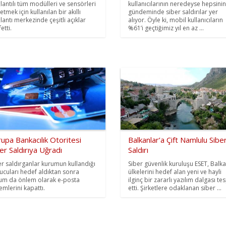
lantılı tüm modülleri ve sensörleri
kullanıcılarının neredeyse hepsinin
tmek için kullanılan bir akıllı
gündeminde siber saldırılar yer
lantı merkezinde çeşitli açıklar
alıyor. Öyle ki, mobil kullanıcıların
etti.
%61’i geçtiğimiz yıl en az ...
upa Bankacılık Otoritesi
Balkanlar’a Çift Namlulu Sibe
er Saldırıya Uğradı
Saldırı
er saldırganlar kurumun kullandığı
Siber güvenlik kuruluşu ESET, Balk
ucuları hedef aldıktan sonra
ülkelerini hedef alan yeni ve hayli
um da önlem olarak e-posta
ilginç bir zararlı yazılım dalgası tes
emlerini kapattı.
etti. Şirketlere odaklanan siber ...