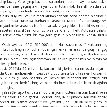
ahip Kuzey Koreli grup Lazarus, saldırıdan itibaren olayın arkasındaki 
yen ve izine geçmişteki milyar dolar tutarındaki hırsızlık olaylarınd
ze programlarını fonlamak için kullandığı düşünülüyor.
ak adını duyurdu ve kurumsal kurbanlarından zorla ödeme alabilmek 
andı. Söz konusu kurumsal kurbanları arasında Microsoft, Samsung, Nvi
ı yöntemler arasında ise firmalardaki veya yüklenicilerdeki kişilere rü
ispeten sessizliğini korumuş olsa da Grand Theft Auto’nun geliştiri
tekrar ortaya çıktı. İddiaya göre grubun birkaç üyesi Birleşik Krallı
Ocak ayında ICRC, 515.000’den fazla “savunmasız” kurbanın kişi
lini bildirdi. İsviçreli bir yükleniciden çalınan veriler arasında çatışma, gö
an kişilerin, kayıp kişiler ile bunların ailelerinin ve gözaltındaki kişil
yın faili olarak ismi açıklanmayan bir devlet gösterilmiş ve olayın 
ştiği belirtilmiştir.
vi, 2016’da 57 milyon kullanıcının bilgilerinin çalınmasıyla büyük 
yında Uber, muhtemelen Lapsus$ grubu üyesi bir bilgisayar korsanını
ı, kurum içi Slack hesabını ve HackerOne biletlerini ihlal ettiğini bildi
 yüklenicisini hedef almış ve bunu da büyük ihtimalle karanlık ağda
apmıştır.
uryalı sağlık sigortası devinin dört milyon müşterisinin tüm kişisel verile
r saldırı ile ele geçirdi. Sorumluların, ilk erişimden sorumlu, tehli
tü şöhretli bir hizmet olarak fidye yazılımı (RaaS) grubu REvil (namı d
yor. Saldırıdan etkilenenler, devamında kimlik hırsızlıklarıyla ciddi or