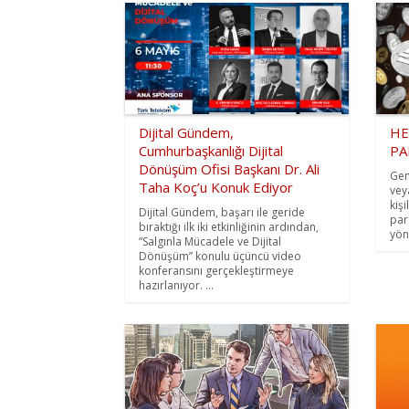
Dijital Gündem,
HE
Cumhurbaşkanlığı Dijital
PA
Dönüşüm Ofisi Başkanı Dr. Ali
Gen
Taha Koç’u Konuk Ediyor
vey
kişi
Dijital Gündem, başarı ile geride
par
bıraktığı ilk iki etkinliğinin ardından,
yön
“Salgınla Mücadele ve Dijital
Dönüşüm” konulu üçüncü video
konferansını gerçekleştirmeye
hazırlanıyor. ...