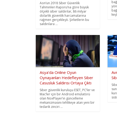
bağ
Aon’un 2018 Siber Güvenlik
yöne
Tahminleri Raporu’na göre büyük
bağ
ölçekli siber saldırılar, 86 milyar
keşf
dolarlık güvenlik harcamalarına
rağmen gerçekleşti. Şirketlerin bu
saldırılara ...
Asya’da Online Oyun
Avr
Oynayanları Hedefleyen Siber
Sib
Casusluk Saldırısı Ortaya Çıktı
Sib
sun
Siber güvenlik kuruluşu ESET, PC’ler ve
kur
Mac’ler için bir Android emülatörü
sist
olan NoxPlayer’ın güncelleme
mekanizmasını tehlikeye atan yeni bir
tedarik zinciri ...