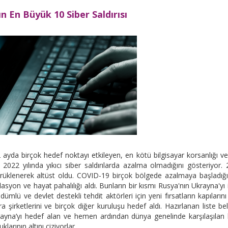
nın En Büyük 10
Siber Saldırısı
2 ayda birçok hedef noktayı etkileyen, en kötü bilgisayar korsanlığı ve
er 2022 yılında yıkıcı siber saldırılarda azalma olmadığını gösteriyor.
sürüklenerek altüst oldu. COVID-19 birçok bölgede azalmaya başladığ
lasyon ve hayat pahalılığı aldı. Bunların bir kısmı Rusya'nın Ukrayna'yı 
lü ve devlet destekli tehdit aktörleri için yeni fırsatların kapılarını 
 şirketlerini ve birçok diğer kuruluşu hedef aldı. Hazırlanan liste bell
krayna’yı hedef alan ve hemen ardından dünya genelinde karşılaşılan
larının altını çiziyorlar.