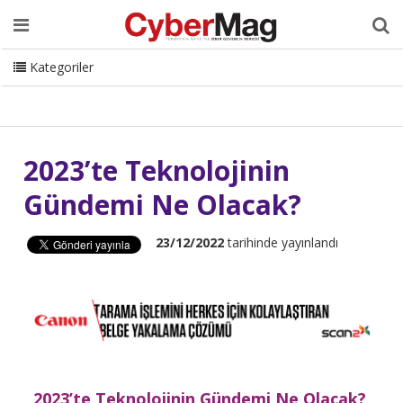
Ana Sayfa
Hakkımızda
Dergi
Editörden
Yazarlar
Danışmanlık
ISC Turkey
Sizden Gelenler
İletişim
Kategoriler
CyberMag Logo
2023’te Teknolojinin
Gündemi Ne Olacak?
23/12/2022
tarihinde yayınlandı
2023’te Teknolojinin Gündemi Ne Olacak?