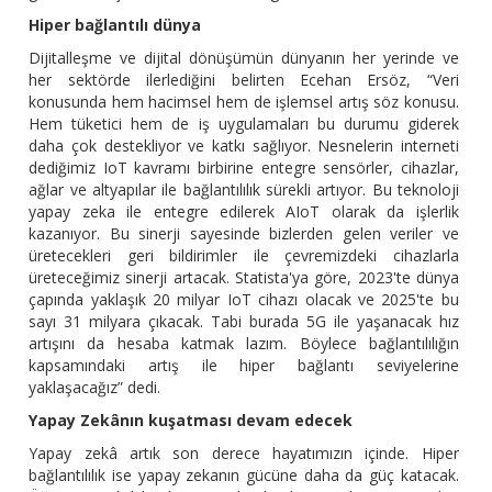
Hiper bağlantılı dünya
Dijitalleşme ve dijital dönüşümün dünyanın her yerinde ve
her sektörde ilerlediğini belirten Ecehan Ersöz, “Veri
konusunda hem hacimsel hem de işlemsel artış söz konusu.
Hem tüketici hem de iş uygulamaları bu durumu giderek
daha çok destekliyor ve katkı sağlıyor. Nesnelerin interneti
dediğimiz IoT kavramı birbirine entegre sensörler, cihazlar,
ağlar ve altyapılar ile bağlantılılık sürekli artıyor. Bu teknoloji
yapay zeka ile entegre edilerek AIoT olarak da işlerlik
kazanıyor. Bu sinerji sayesinde bizlerden gelen veriler ve
üretecekleri geri bildirimler ile çevremizdeki cihazlarla
üreteceğimiz sinerji artacak. Statista'ya göre, 2023'te dünya
çapında yaklaşık 20 milyar IoT cihazı olacak ve 2025'te bu
sayı 31 milyara çıkacak. Tabi burada 5G ile yaşanacak hız
artışını da hesaba katmak lazım. Böylece bağlantılılığın
kapsamındaki artış ile hiper bağlantı seviyelerine
yaklaşacağız” dedi.
Yapay Zekânın kuşatması devam edecek
Yapay zekâ artık son derece hayatımızın içinde. Hiper
bağlantılılık ise yapay zekanın gücüne daha da güç katacak.