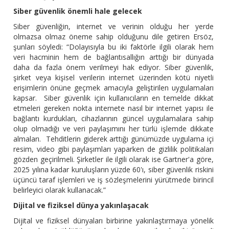
Siber güvenlik önemli hale gelecek
Siber güvenliğin, internet ve verinin olduğu her yerde
olmazsa olmaz öneme sahip olduğunu dile getiren Ersöz,
şunları söyledi: “Dolayısıyla bu iki faktörle ilgili olarak hem
veri hacminin hem de bağlantısallığın arttığı bir dünyada
daha da fazla önem verilmeyi hak ediyor. Siber güvenlik,
şirket veya kişisel verilerin internet üzerinden kötü niyetli
erişimlerin önüne geçmek amacıyla geliştirilen uygulamaları
kapsar. Siber güvenlik için kullanıcıların en temelde dikkat
etmeleri gereken nokta internete nasıl bir internet yapısı ile
bağlantı kurdukları, cihazlarının güncel uygulamalara sahip
olup olmadığı ve veri paylaşımını her türlü işlemde dikkate
almaları. Tehditlerin giderek arttığı günümüzde uygulama içi
resim, video gibi paylaşımları yaparken de gizlilik politikaları
gözden geçirilmeli. Şirketler ile ilgili olarak ise Gartner'a göre,
2025 yılına kadar kuruluşların yüzde 60'ı, siber güvenlik riskini
üçüncü taraf işlemleri ve iş sözleşmelerini yürütmede birincil
belirleyici olarak kullanacak.”
Dijital ve fiziksel dünya yakınlaşacak
Dijital ve fiziksel dünyaları birbirine yakınlaştırmaya yönelik