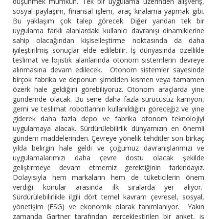
düşünmek mümkün. Tek bir uygulama üzerinden alışveriş,
sosyal paylaşım, finansal işlem, araç kiralama yapmak gibi.
Bu yaklaşım çok talep görecek. Diğer yandan tek bir
uygulama farklı alanlardaki kullanıcı davranışı dinamiklerine
sahip olacağından kişiselleştirme noktasında da daha
iyileştirilmiş sonuçlar elde edilebilir. İş dünyasında özellikle
teslimat ve lojistik alanlarında otonom sistemlerin devreye
alınmasına devam edilecek. Otonom sistemler sayesinde
birçok fabrika ve deponun şimdiden kısmen veya tamamen
özerk hale geldiğini görebiliyoruz. Otonom araçlarda yine
gündemde olacak. Bu sene daha fazla sürücüsüz kamyon,
gemi ve teslimat robotlarının kullanıldığını göreceğiz ve yine
giderek daha fazla depo ve fabrika otonom teknolojiyi
uygulamaya alacak. Sürdürülebilirlik dünyamızın en önemli
gündem maddelerinden. Çevreye yönelik tehditler son birkaç
yılda belirgin hale geldi ve çoğumuz davranışlarımızı ve
uygulamalarımızı daha çevre dostu olacak şekilde
geliştirmeye devam etmemiz gerektiğinin farkındayız.
Dolayısıyla hem markaların hem de tüketicilerin önem
verdiği konular arasında ilk sıralarda yer alıyor.
Sürdürülebilirlikle ilgili dört temel kavram çevresel, sosyal,
yönetişim (ESG) ve ekonomik olarak tanımlanıyor. Yakın
zamanda Gartner tarafından gerçekleştirilen bir anket, iş