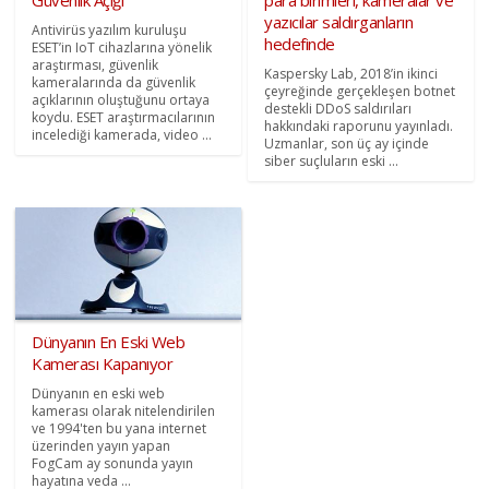
yazıcılar saldırganların
Antivirüs yazılım kuruluşu
hedefinde
ESET’in IoT cihazlarına yönelik
araştırması, güvenlik
Kaspersky Lab, 2018’in ikinci
kameralarında da güvenlik
çeyreğinde gerçekleşen botnet
açıklarının oluştuğunu ortaya
destekli DDoS saldırıları
koydu. ESET araştırmacılarının
hakkındaki raporunu yayınladı.
incelediği kamerada, video ...
Uzmanlar, son üç ay içinde
siber suçluların eski ...
Dünyanın En Eski Web
Kamerası Kapanıyor
Dünyanın en eski web
kamerası olarak nitelendirilen
ve 1994'ten bu yana internet
üzerinden yayın yapan
FogCam ay sonunda yayın
hayatına veda ...