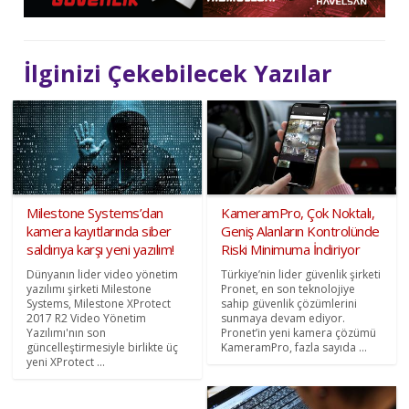
İlginizi Çekebilecek Yazılar
Milestone Systems’dan
KameramPro, Çok Noktalı,
kamera kayıtlarında siber
Geniş Alanların Kontrolünde
saldırıya karşı yeni yazılım!
Riski Minimuma İndiriyor
Dünyanın lider video yönetim
Türkiye’nin lider güvenlik şirketi
yazılımı şirketi Milestone
Pronet, en son teknolojiye
Systems, Milestone XProtect
sahip güvenlik çözümlerini
2017 R2 Video Yönetim
sunmaya devam ediyor.
Yazılımı'nın son
Pronet’in yeni kamera çözümü
güncelleştirmesiyle birlikte üç
KameramPro, fazla sayıda ...
yeni XProtect ...