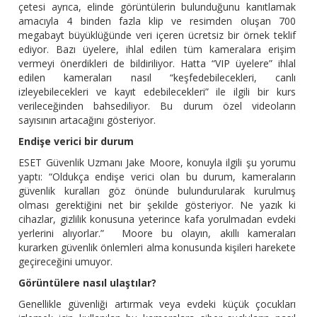
çetesi ayrıca, elinde görüntülerin bulunduğunu kanıtlamak
amacıyla 4 binden fazla klip ve resimden oluşan 700
megabayt büyüklüğünde veri içeren ücretsiz bir örnek teklif
ediyor. Bazı üyelere, ihlal edilen tüm kameralara erişim
vermeyi önerdikleri de bildiriliyor. Hatta “VIP üyelere” ihlal
edilen kameraları nasıl “keşfedebilecekleri, canlı
izleyebilecekleri ve kayıt edebilecekleri” ile ilgili bir kurs
verileceğinden bahsediliyor. Bu durum özel videoların
sayısının artacağını gösteriyor.
Endişe verici bir durum
ESET Güvenlik Uzmanı Jake Moore, konuyla ilgili şu yorumu
yaptı: “Oldukça endişe verici olan bu durum, kameraların
güvenlik kuralları göz önünde bulundurularak kurulmuş
olması gerektiğini net bir şekilde gösteriyor. Ne yazık ki
cihazlar, gizlilik konusuna yeterince kafa yorulmadan evdeki
yerlerini alıyorlar.” Moore bu olayın, akıllı kameraları
kurarken güvenlik önlemleri alma konusunda kişileri harekete
geçireceğini umuyor.
Görüntülere nasıl ulaştılar?
Genellikle güvenliği artırmak veya evdeki küçük çocukları