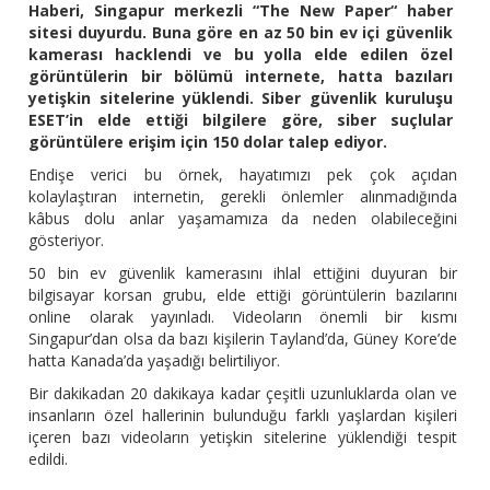
Haberi, Singapur merkezli “The New Paper“ haber
sitesi duyurdu. Buna göre en az 50 bin ev içi güvenlik
kamerası hacklendi ve bu yolla elde edilen özel
görüntülerin bir bölümü internete, hatta bazıları
yetişkin sitelerine yüklendi. Siber güvenlik kuruluşu
ESET’in elde ettiği bilgilere göre, siber suçlular
görüntülere erişim için 150 dolar talep ediyor.
Endişe verici bu örnek, hayatımızı pek çok açıdan
kolaylaştıran internetin, gerekli önlemler alınmadığında
kâbus dolu anlar yaşamamıza da neden olabileceğini
gösteriyor.
50 bin ev güvenlik kamerasını ihlal ettiğini duyuran bir
bilgisayar korsan grubu, elde ettiği görüntülerin bazılarını
online olarak yayınladı. Videoların önemli bir kısmı
Singapur’dan olsa da bazı kişilerin Tayland’da, Güney Kore’de
hatta Kanada’da yaşadığı belirtiliyor.
Bir dakikadan 20 dakikaya kadar çeşitli uzunluklarda olan ve
insanların özel hallerinin bulunduğu farklı yaşlardan kişileri
içeren bazı videoların yetişkin sitelerine yüklendiği tespit
edildi.