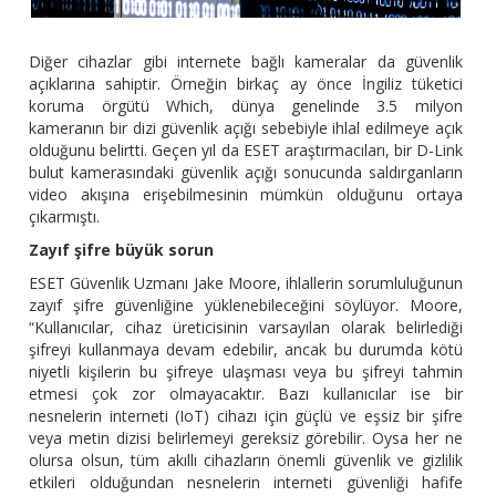
Diğer cihazlar gibi internete bağlı kameralar da güvenlik
açıklarına sahiptir. Örneğin birkaç ay önce İngiliz tüketici
koruma örgütü Which, dünya genelinde 3.5 milyon
kameranın bir dizi güvenlik açığı sebebiyle ihlal edilmeye açık
olduğunu belirtti. Geçen yıl da ESET araştırmacıları, bir D-Link
bulut kamerasındaki güvenlik açığı sonucunda saldırganların
video akışına erişebilmesinin mümkün olduğunu ortaya
çıkarmıştı.
Zayıf şifre büyük sorun
ESET Güvenlik Uzmanı Jake Moore, ihlallerin sorumluluğunun
zayıf şifre güvenliğine yüklenebileceğini söylüyor. Moore,
“Kullanıcılar, cihaz üreticisinin varsayılan olarak belirlediği
şifreyi kullanmaya devam edebilir, ancak bu durumda kötü
niyetli kişilerin bu şifreye ulaşması veya bu şifreyi tahmin
etmesi çok zor olmayacaktır. Bazı kullanıcılar ise bir
nesnelerin interneti (IoT) cihazı için güçlü ve eşsiz bir şifre
veya metin dizisi belirlemeyi gereksiz görebilir. Oysa her ne
olursa olsun, tüm akıllı cihazların önemli güvenlik ve gizlilik
etkileri olduğundan nesnelerin interneti güvenliği hafife