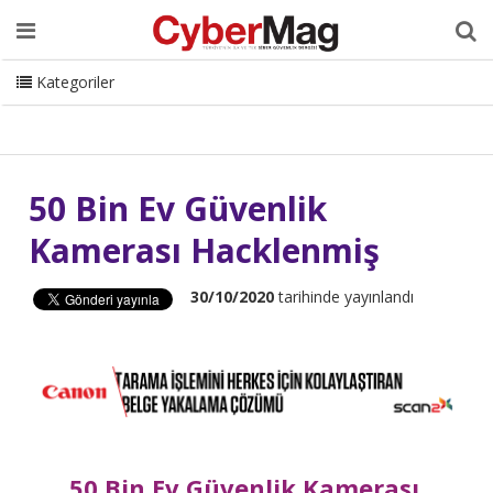
Ana Sayfa
Hakkımızda
Dergi
Editörden
Yazarlar
Danışmanlık
ISC Turkey
Sizden Gelenler
İletişim
Kategoriler
CyberMag Logo
50 Bin Ev Güvenlik
Kamerası Hacklenmiş
30/10/2020
tarihinde yayınlandı
50 Bin Ev Güvenlik Kamerası