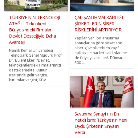
TÜRKİYE'NİN TEKNOLOJİ
ÇALIŞAN İHMALKÂRLIĞI
ATAĞI - Teknokent
ŞİRKETLERİN SİBER
Bünyesindeki Firmalar
RİSKLERİNİ ARTIRIYOR
Devlet Desteğiyle Daha
Yapılan yeni bir araştırma
Avantajlı
sonuçlarına göre şirketlerin
siber güvenlikteki en zayıf
Namık Kemal Üniversitesi
halkası ne hacker saldırıları ne
Teknopark Genel Müdürü Prof.
de fidye yazılımları!. Dünyada
Dr. Bülent Eker: "Devlet,
500 ...
teknokentlerdeki firmalarımızı
desteklemekte. Bunun
içerisinde gelir vergisi,
kurumlar vergisi, KDV ...
Savunma Sanayii'nin En
Yetkili İsmi; Türkiye’nin Yeni
Uydu Şirketinin Sinyalini
Verdi