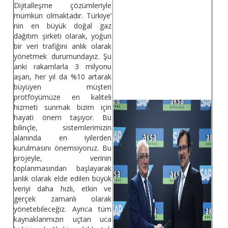
Dijitalleşme çözümleriyle
mümkün olmaktadır. Türkiye’
nin en büyük doğal gaz
dağıtım şirketi olarak, yoğun
bir veri trafiğini anlık olarak
yönetmek durumundayız. Şu
anki rakamlarla 3 milyonu
aşan, her yıl da %10 artarak
büyüyen müşteri
protföyümüze en kaliteli
hizmeti sunmak bizim için
hayati önem taşıyor. Bu
bilinçle, sistemlerimizin
alanında en iyilerden
kurulmasını önemsiyoruz. Bu
projeyle, verinin
toplanmasından başlayarak
anlık olarak elde edilen büyük
veriyi daha hızlı, etkin ve
gerçek zamanlı olarak
yönetebileceğiz. Ayrıca tüm
kaynaklarımızın uçtan uca