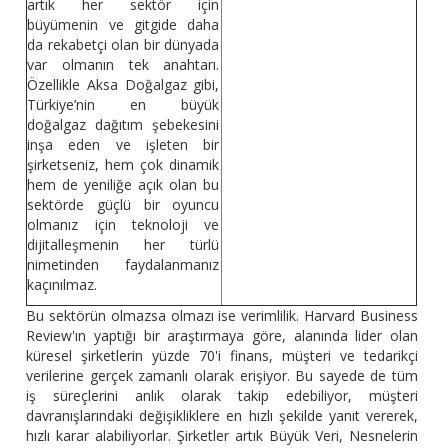
artık her sektör için
büyümenin ve gitgide daha
da rekabetçi olan bir dünyada
var olmanın tek anahtarı.
Özellikle Aksa Doğalgaz gibi,
Türkiye’nin en büyük
doğalgaz dağıtım şebekesini
inşa eden ve işleten bir
şirketseniz, hem çok dinamik
hem de yeniliğe açık olan bu
sektörde güçlü bir oyuncu
olmanız için teknoloji ve
dijitalleşmenin her türlü
nimetinden faydalanmanız
kaçınılmaz.
Bu sektörün olmazsa olmazı ise verimlilik. Harvard Business
Review'ın yaptığı bir araştırmaya göre, alanında lider olan
küresel şirketlerin yüzde 70'i finans, müşteri ve tedarikçi
verilerine gerçek zamanlı olarak erişiyor. Bu sayede de tüm
iş süreçlerini anlık olarak takip edebiliyor, müşteri
davranışlarındaki değişikliklere en hızlı şekilde yanıt vererek,
hızlı karar alabiliyorlar. Şirketler artık Büyük Veri, Nesnelerin