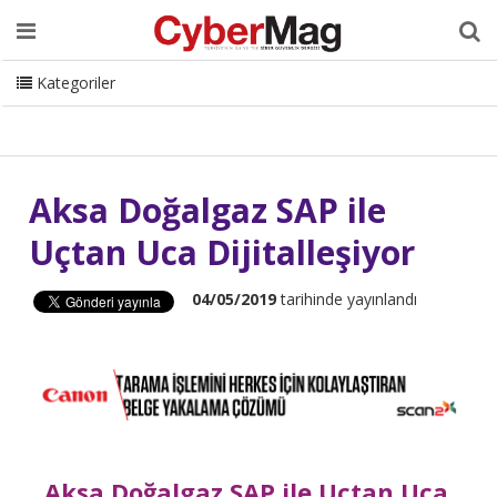
Ana Sayfa
Hakkımızda
Dergi
Editörden
Yazarlar
Danışmanlık
ISC Turkey
Sizden Gelenler
İletişim
Kategoriler
CyberMag Logo
Aksa Doğalgaz SAP ile
Uçtan Uca Dijitalleşiyor
04/05/2019
tarihinde yayınlandı
Aksa Doğalgaz SAP ile Uçtan Uca