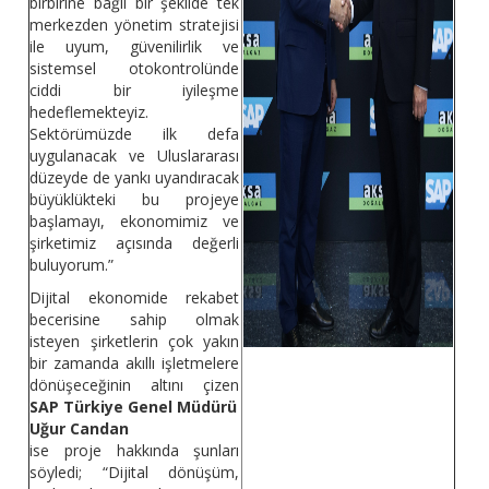
birbirine bağlı bir şekilde tek
merkezden yönetim stratejisi
ile uyum, güvenilirlik ve
sistemsel otokontrolünde
ciddi bir iyileşme
hedeflemekteyiz.
Sektörümüzde ilk defa
uygulanacak ve Uluslararası
düzeyde de yankı uyandıracak
büyüklükteki bu projeye
başlamayı, ekonomimiz ve
şirketimiz açısında değerli
buluyorum.”
Dijital ekonomide rekabet
becerisine sahip olmak
isteyen şirketlerin çok yakın
bir zamanda akıllı işletmelere
dönüşeceğinin altını çizen
SAP Türkiye Genel Müdürü
Uğur Candan
ise proje hakkında şunları
söyledi; “Dijital dönüşüm,