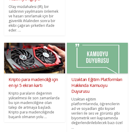
Olay müdahalesi (IR), bir
saldırının yayılmasını önlemek
ve hasarı sınırlamak için bir
güvenlik ihlalinden sonra bir
ekibi çağıran şirketleri ifade
eder. ...
Kripto para madenciliği için
Uzaktan Eğitim Platformları
en iyi 5 ekran kartı
Hakkında Kamuoyu
Duyurusu
Kripto paraların değerinin
yükselmesi ile son zamanlarda
Uzaktan eğitim
bu işin madenciliğine olan
platformlarında, öğrencilerin
talep de artmaya başladı.
ad ve soyadları gibi kişisel
Kripto para madenciliğinde
verileri ile ses ve görüntü gibi
başarılı olmanın yolu ...
biyometrik veri kapsamında
değerlendirilebilecek bazı özel
...