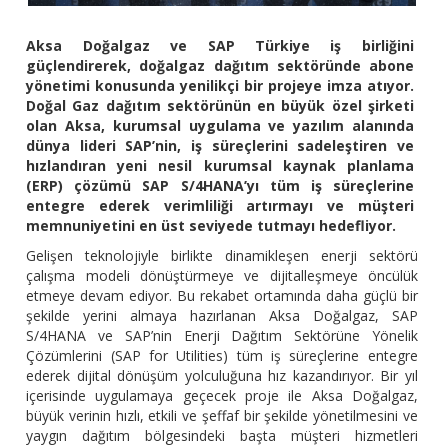
Aksa Doğalgaz ve SAP Türkiye iş birliğini
güçlendirerek, doğalgaz dağıtım sektöründe abone
yönetimi konusunda yenilikçi bir projeye imza atıyor.
Doğal Gaz dağıtım sektörünün en büyük özel şirketi
olan Aksa, kurumsal uygulama ve yazılım alanında
dünya lideri SAP’nin, iş süreçlerini sadeleştiren ve
hızlandıran yeni nesil kurumsal kaynak planlama
(ERP) çözümü SAP S/4HANA’yı tüm iş süreçlerine
entegre ederek verimliliği artırmayı ve müşteri
memnuniyetini en üst seviyede tutmayı hedefliyor.
Gelişen teknolojiyle birlikte dinamikleşen enerji sektörü
çalışma modeli dönüştürmeye ve dijitalleşmeye öncülük
etmeye devam ediyor. Bu rekabet ortamında daha güçlü bir
şekilde yerini almaya hazırlanan Aksa Doğalgaz, SAP
S/4HANA ve SAP’nin Enerji Dağıtım Sektörüne Yönelik
Çözümlerini (SAP for Utilities) tüm iş süreçlerine entegre
ederek dijital dönüşüm yolculuğuna hız kazandırıyor. Bir yıl
içerisinde uygulamaya geçecek proje ile Aksa Doğalgaz,
büyük verinin hızlı, etkili ve şeffaf bir şekilde yönetilmesini ve
yaygın dağıtım bölgesindeki başta müşteri hizmetleri