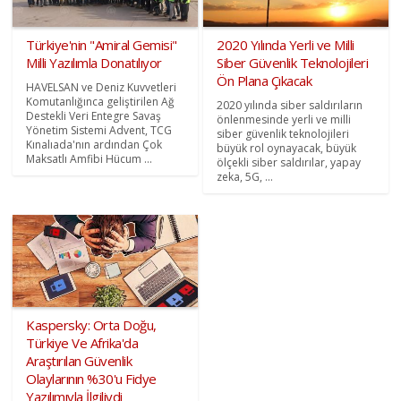
Türkiye'nin "Amiral Gemisi"
2020 Yılında Yerli ve Milli
Milli Yazılımla Donatılıyor
Siber Güvenlik Teknolojileri
Ön Plana Çıkacak
HAVELSAN ve Deniz Kuvvetleri
Komutanlığınca geliştirilen Ağ
2020 yılında siber saldırıların
Destekli Veri Entegre Savaş
önlenmesinde yerli ve milli
Yönetim Sistemi Advent, TCG
siber güvenlik teknolojileri
Kınalıada'nın ardından Çok
büyük rol oynayacak, büyük
Maksatlı Amfibi Hücum ...
ölçekli siber saldırılar, yapay
zeka, 5G, ...
Kaspersky: Orta Doğu,
Türkiye Ve Afrika'da
Araştırılan Güvenlik
Olaylarının %30'u Fidye
Yazılımıyla İlgiliydi