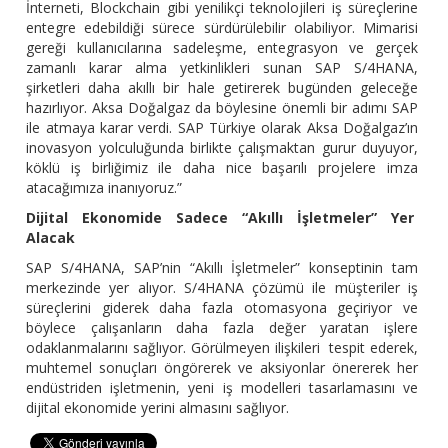
İnterneti, Blockchain gibi yenilikçi teknolojileri iş süreçlerine
entegre edebildiği sürece sürdürülebilir olabiliyor. Mimarisi
gereği kullanıcılarına sadeleşme, entegrasyon ve gerçek
zamanlı karar alma yetkinlikleri sunan SAP S/4HANA,
şirketleri daha akıllı bir hale getirerek bugünden geleceğe
hazırlıyor. Aksa Doğalgaz da böylesine önemli bir adımı SAP
ile atmaya karar verdi. SAP Türkiye olarak Aksa Doğalgaz’ın
inovasyon yolculuğunda birlikte çalışmaktan gurur duyuyor,
köklü iş birliğimiz ile daha nice başarılı projelere imza
atacağımıza inanıyoruz.”
Dijital Ekonomide Sadece “Akıllı İşletmeler” Yer
Alacak
SAP S/4HANA, SAP’nin “Akıllı İşletmeler” konseptinin tam
merkezinde yer alıyor. S/4HANA çözümü ile müşteriler iş
süreçlerini giderek daha fazla otomasyona geçiriyor ve
böylece çalışanların daha fazla değer yaratan işlere
odaklanmalarını sağlıyor. Görülmeyen ilişkileri tespit ederek,
muhtemel sonuçları öngörerek ve aksiyonlar önererek her
endüstriden işletmenin, yeni iş modelleri tasarlamasını ve
dijital ekonomide yerini almasını sağlıyor.