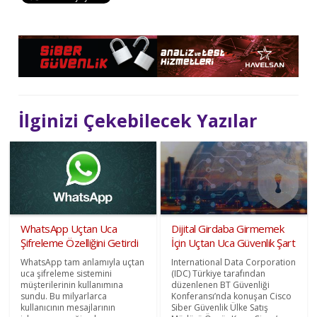
İlginizi Çekebilecek Yazılar
WhatsApp Uçtan Uca
Dijital Girdaba Girmemek
Şifreleme Özelliğini Getirdi
İçin Uçtan Uca Güvenlik Şart
WhatsApp tam anlamıyla uçtan
International Data Corporation
uca şifreleme sistemini
(IDC) Türkiye tarafından
müşterilerinin kullanımına
düzenlenen BT Güvenliği
sundu. Bu milyarlarca
Konferansı’nda konuşan Cisco
kullanıcının mesajlarının
Siber Güvenlik Ülke Satış