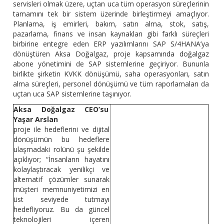
servisleri olmak üzere, uçtan uca tüm operasyon süreçlerinin
tamamını tek bir sistem üzerinde birleştirmeyi amaçlıyor.
Planlama, iş emirleri, bakım, satın alma, stok, satış,
pazarlama, finans ve insan kaynakları gibi farklı süreçleri
birbirine entegre eden ERP yazılımlarını SAP S/4HANA’ya
dönüştüren Aksa Doğalgaz, proje kapsamında doğalgaz
abone yönetimini de SAP sistemlerine geçiriyor. Bununla
birlikte şirketin KVKK dönüşümü, saha operasyonları, satın
alma süreçleri, personel dönüşümü ve tüm raporlamaları da
uçtan uca SAP sistemlerine taşınıyor.
Aksa Doğalgaz CEO’su
Yaşar Arslan
proje ile hedeflerini ve dijital
dönüşümün bu hedeflere
ulaşmadaki rolünü şu şekilde
açıklıyor; “İnsanların hayatını
kolaylaştıracak yenilikçi ve
alternatif çözümler sunarak
müşteri memnuniyetimizi en
üst seviyede tutmayı
hedefliyoruz. Bu da güncel
teknolojileri içeren