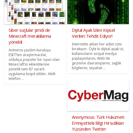
Siber suçlular şimdi de
Dijital Ayak İzleri Kişisel
Minecraft meraklılarına
Verileri Tehdit Ediyor!
yöneldi
İnternette atılan her adım izini
bırakıyor. Öyle ki dijital ayak izi,
Antivirüs yazılım kuruluşu
kullanıcıların sosyal medya
ESET’ten araştırmacılar,
paylaşımlarını, Web'de
oldukça popüler bir oyun olan
gezinme davranışlarını, sağlık
Minecraft’ın eklentilerine
bilgilerini, seyahat ...
yönelik tam 87 zararlı
uygulama tespit ettiler. Akıllı
telefon ...
Anonymous: Türk Hükümeti
Emniyetteki Bilgi Hırsızlıkları
Yüzünden Twitter