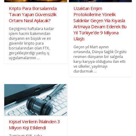
Kripto Para Borsalarında
Uzaktan Erişim
Tavan Yapan Güvensizlik
Protokollerine Yönelik
Ortamı Nasıl Aşılacak?
Saldırılar Geçen Yıla Kıyasla
Artmaya Devam Ederek Bu
Geçtiğimiz haftalara kadar
Yıl Türkiye’de 9 Milyona
işlem hacmi bakımından
Ulaştı
dünyanın en büyük ve en
güvenilir kripto para
Geçen yıl Mart ayının
borsalarından olan FTX,
ortasında, Dünya Sağlık Örgütü
gerçekleştirdiği yanlış iş
resmen dünyanın bir salgınla
uygulamalarının ...
karşı karşıya olduğunu ilan etti
ve ülkeler, yayılmayı
durdurmak ...
Kişisel Verilerin İhlalinden 3
Milyon Kişi Etkilendi
Zumizum KVK, saha