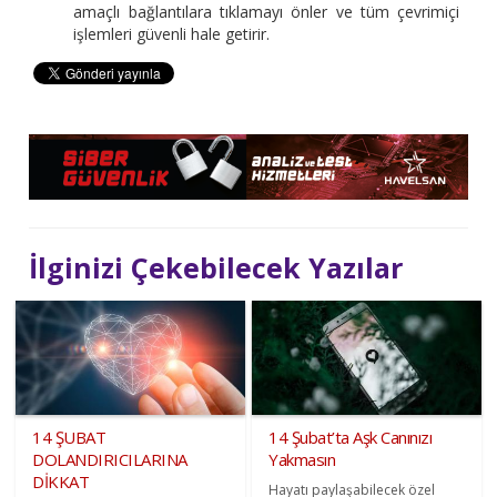
amaçlı bağlantılara tıklamayı önler ve tüm çevrimiçi
işlemleri güvenli hale getirir.
İlginizi Çekebilecek Yazılar
14 ŞUBAT
14 Şubat’ta Aşk Canınızı
DOLANDIRICILARINA
Yakmasın
DİKKAT
Hayatı paylaşabilecek özel