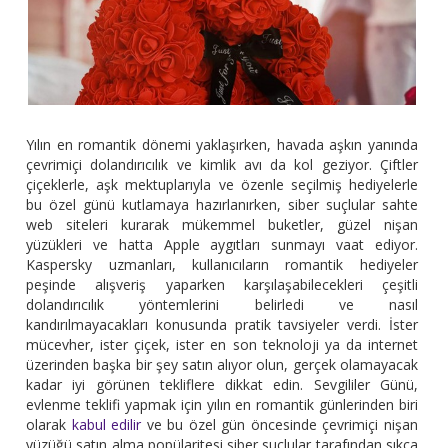
Yılın en romantik dönemi yaklaşırken, havada aşkın yanında
çevrimiçi dolandırıcılık ve kimlik avı da kol geziyor. Çiftler
çiçeklerle, aşk mektuplarıyla ve özenle seçilmiş hediyelerle
bu özel günü kutlamaya hazırlanırken, siber suçlular sahte
web siteleri kurarak mükemmel buketler, güzel nişan
yüzükleri ve hatta Apple aygıtları sunmayı vaat ediyor.
Kaspersky uzmanları, kullanıcıların romantik hediyeler
peşinde alışveriş yaparken karşılaşabilecekleri çeşitli
dolandırıcılık yöntemlerini belirledi ve nasıl
kandırılmayacakları konusunda pratik tavsiyeler verdi. İster
mücevher, ister çiçek, ister en son teknoloji ya da internet
üzerinden başka bir şey satın alıyor olun, gerçek olamayacak
kadar iyi görünen tekliflere dikkat edin. Sevgililer Günü,
evlenme teklifi yapmak için yılın en romantik günlerinden biri
olarak
kabul edilir
ve bu özel gün öncesinde çevrimiçi nişan
yüzüğü satın alma popülaritesi siber suçlular tarafından sıkça