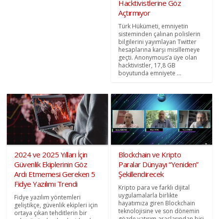
Hacktivistlerine Göz
Açtırmıyor
Türk Hükümeti, emniyetin
sisteminden çalınan polislerin
bilgilerini yayımlayan Twitter
hesaplarına karşı misillemeye
geçti. Anonymous’a üye olan
hacktivistler, 17,8 GB
boyutunda emniyete ...
2024 ve 2025 Yılları İçin
Blockchain ve Kripto
Güvenlik Ekiplerinin Göz
Paralar Dünyayı “Yeniden”
Ardı Etmemesi Gereken 5
Şekillendirecek
Fidye Yazılımı Trendi
Kripto para ve farklı dijital
uygulamalarla birlikte
Fidye yazılım yöntemleri
hayatımıza giren Blockchain
geliştikçe, güvenlik ekipleri için
teknolojisine ve son dönemin
ortaya çıkan tehditlerin bir
gözde yatırım araçlarından biri