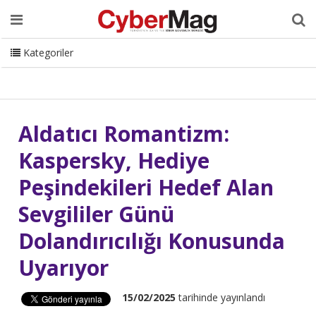
Ana Sayfa
Hakkımızda
Dergi
Editörden
Yazarlar
Danışmanlık
ISC Turkey
Sizden Gelenler
İletişim
Kategoriler
CyberMag Logo
Aldatıcı Romantizm:
Kaspersky, Hediye
Peşindekileri Hedef Alan
Sevgililer Günü
Dolandırıcılığı Konusunda
Uyarıyor
15/02/2025
tarihinde yayınlandı