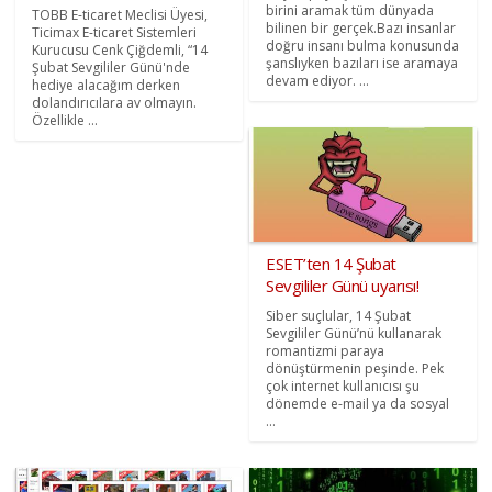
birini aramak tüm dünyada
TOBB E-ticaret Meclisi Üyesi,
bilinen bir gerçek.Bazı insanlar
Ticimax E-ticaret Sistemleri
doğru insanı bulma konusunda
Kurucusu Cenk Çiğdemli, “14
şanslıyken bazıları ise aramaya
Şubat Sevgililer Günü'nde
devam ediyor. ...
hediye alacağım derken
dolandırıcılara av olmayın.
Özellikle ...
ESET’ten 14 Şubat
Sevgililer Günü uyarısı!
Siber suçlular, 14 Şubat
Sevgililer Günü’nü kullanarak
romantizmi paraya
dönüştürmenin peşinde. Pek
çok internet kullanıcısı şu
dönemde e-mail ya da sosyal
...