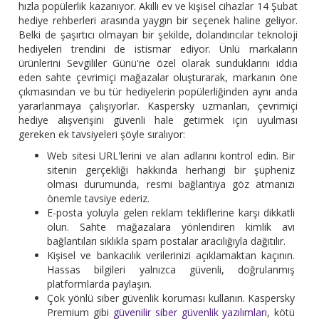
hızla popülerlik kazanıyor. Akıllı ev ve kişisel cihazlar 14 Şubat
hediye rehberleri arasında yaygın bir seçenek haline geliyor.
Belki de şaşırtıcı olmayan bir şekilde, dolandırıcılar teknoloji
hediyeleri trendini de istismar ediyor. Ünlü markaların
ürünlerini Sevgililer Günü'ne özel olarak sunduklarını iddia
eden sahte çevrimiçi mağazalar oluşturarak, markanın öne
çıkmasından ve bu tür hediyelerin popülerliğinden aynı anda
yararlanmaya çalışıyorlar. Kaspersky uzmanları, çevrimiçi
hediye alışverişini güvenli hale getirmek için uyulması
gereken ek tavsiyeleri şöyle sıralıyor:
Web sitesi URL'lerini ve alan adlarını kontrol edin. Bir
sitenin gerçekliği hakkında herhangi bir şüpheniz
olması durumunda, resmi bağlantıya göz atmanızı
önemle tavsiye ederiz.
E-posta yoluyla gelen reklam tekliflerine karşı dikkatli
olun. Sahte mağazalara yönlendiren kimlik avı
bağlantıları sıklıkla spam postalar aracılığıyla dağıtılır.
Kişisel ve bankacılık verilerinizi açıklamaktan kaçının.
Hassas bilgileri yalnızca güvenli, doğrulanmış
platformlarda paylaşın.
Çok yönlü siber güvenlik koruması kullanın. Kaspersky
Premium gibi
güvenilir siber güvenlik yazılımları
, kötü