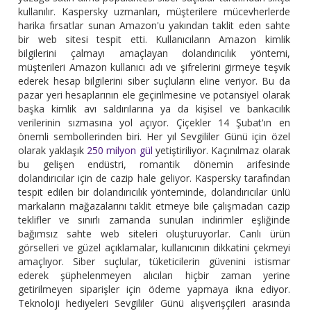
kullanılır. Kaspersky uzmanları, müşterilere mücevherlerde
harika fırsatlar sunan Amazon'u yakından taklit eden sahte
bir web sitesi tespit etti. Kullanıcıların Amazon kimlik
bilgilerini çalmayı amaçlayan dolandırıcılık yöntemi,
müşterileri Amazon kullanıcı adı ve şifrelerini girmeye teşvik
ederek hesap bilgilerini siber suçluların eline veriyor. Bu da
pazar yeri hesaplarının ele geçirilmesine ve potansiyel olarak
başka kimlik avı saldırılarına ya da kişisel ve bankacılık
verilerinin sızmasına yol açıyor. Çiçekler 14 Şubat'ın en
önemli sembollerinden biri. Her yıl Sevgililer Günü için özel
olarak yaklaşık
250 milyon gül
yetiştiriliyor. Kaçınılmaz olarak
bu gelişen endüstri, romantik dönemin arifesinde
dolandırıcılar için de cazip hale geliyor. Kaspersky tarafından
tespit edilen bir dolandırıcılık yönteminde, dolandırıcılar ünlü
markaların mağazalarını taklit etmeye bile çalışmadan cazip
teklifler ve sınırlı zamanda sunulan indirimler eşliğinde
bağımsız sahte web siteleri oluşturuyorlar. Canlı ürün
görselleri ve güzel açıklamalar, kullanıcının dikkatini çekmeyi
amaçlıyor. Siber suçlular, tüketicilerin güvenini istismar
ederek şüphelenmeyen alıcıları hiçbir zaman yerine
getirilmeyen siparişler için ödeme yapmaya ikna ediyor.
Teknoloji hediyeleri Sevgililer Günü alışverişçileri arasında