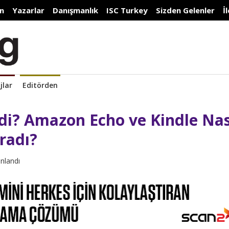
n
Yazarlar
Danışmanlık
ISC Turkey
Sizden Gelenler
İ
jlar
Editörden
di? Amazon Echo ve Kindle Nas
radı?
ınlandı