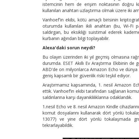
istemcinin hem de erişim noktasının doğru kim
kullanılan anahtarı uzlaştırma olmak üzere iki ama
Vanhoef'in ekibi, kötü amaçlı birisinin kriptogr
oturumda kullanılan ikili anahtarı (bu, Wi-Fi p
saldırgan, bu eksikliği suistimal ederek kadem
kurbanın ağından bilgi toplayabilir.
Alexa'daki sorun neydi?
Bu olayın üzerinden iki yıl geçmiş olmasına rağm
durumda. ESET Akıllı Ev Araştırma Ekibinin de g
ABD'de on milyonlarca Amazon Echo ve dünya ç
geniş kapsamlı bir güvenlik riski teşkil ediyor.
Araştırmamız kapsamında, 1. nesil Amazon Echo
ettik. Vanhoef’in ekibi tarafından sağlanan komu
saldırılarına karşı dayanıklılıklarına odaklandık.
1.nesil Echo ve 8. nesil Amazon Kindle cihazların
komut dosyalarını kullanarak dört yönlü tokal
13077) ve yine dört yönlü tokalaşmada gru
tekrarlayabildik.