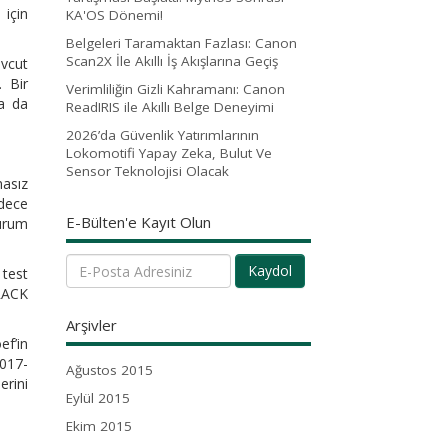
 için
KA'OS Dönemi!
Belgeleri Taramaktan Fazlası: Canon
Scan2X İle Akıllı İş Akışlarına Geçiş
evcut
. Bir
Verimliliğin Gizli Kahramanı: Canon
ra da
ReadIRIS ile Akıllı Belge Deneyimi
2026’da Güvenlik Yatırımlarının
Lokomotifi Yapay Zeka, Bulut Ve
Sensor Teknolojisi Olacak
masız
adece
E-Bülten'e Kayıt Olun
urum
Kaydol
 test
KRACK
Arşivler
ef’in
2017-
Ağustos 2015
rini
Eylül 2015
Ekim 2015