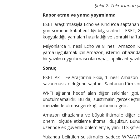
Şekil 2. Tekrarlanan 
Rapor etme ve yama yayımlama
ESET araştırmasıyla Echo ve Kindle'da saptanan 
gün sorunun kabul edildiği bilgisi alındı. ESET,
kopyaladığı, yamaları hazırladığı ve sonraki haftal
Milyonlarca 1. nesil Echo ve 8. nesil Amazon 
yama uygulamak için Amazon, istemci cihazında
bir yazılım uygulaması olan wpa_supplicant yazıl
Sonuç
ESET Akıllı Ev Araştırma Ekibi, 1. nesil Amazon 
savunmasız olduğunu saptadı. Saptanan tüm sorun
Wi-Fi ağlarını hedef alan diğer saldırılar gibi
unutulmamalıdır. Bu da, suistimalin gerçekleştir
menzilinde olması gerektiği anlamına gelir.
Amazon cihazlarına ve büyük ihtimalle diğer ciha
önemli ölçüde etkileme ihtimali düşüktür. Bun
üzerinde ek güvenlik önlemleriyle, yani TLS şifr
Yukarıda belirtilen suistimaller sadece WPA/WP