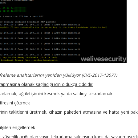
şifreleme anahtarlarını yeniden yüklüyor (CVE-2017-13077)
 yapmasına olanak sağladığı için oldukça ciddidir:
rarlamak, ağ iletişimini kesmek ya da saldırıyı tekrarlamak
şifresini çözmek
inin taklitlerini üretmek, cihazın paketleri atmasına ve hatta yeni pak
lgileri engellemek
 güvenlik açığı olan yayın tekrarlama saldırısına karşı da savunmasızdı