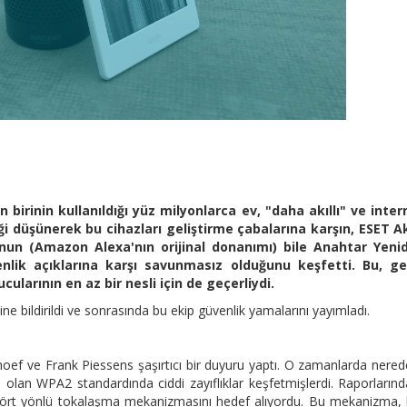
 birinin kullanıldığı yüz milyonlarca ev, "daha akıllı" ve inter
iği düşünerek bu cihazları geliştirme çabalarına karşın, ESET Akı
nun (Amazon Alexa'nın orijinal donanımı) bile Anahtar Yeni
nlik açıklarına karşı savunmasız olduğunu keşfetti. Bu, ge
ularının en az bir nesli için de geçerliydi.
 bildirildi ve sonrasında bu ekip güvenlik yamalarını yayımladı.
nhoef ve Frank Piessens şaşırtıcı bir duyuru yaptı. O zamanlarda nere
olan WPA2 standardında ciddi zayıflıklar keşfetmişlerdi. Raporların
la dört yönlü tokalaşma mekanizmasını hedef alıyordu. Bu mekanizma