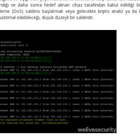
rlandığı ve daha sonra hedef alınan cihaz tarafından kabul edildiği b
ngelleme (DoS) saldırısı başlatmak veya gelecekte kripto analiz ya da
istimal edebileceği, düşük düzeyli bir saldırıdır.