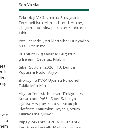
Son Yazılar
Teknoloji Ve Savunma Sanayisinin
Tecrübeli İsmi Ahmet Hamdi Atalay,
Ulaştırma Ve Altyapı Bakan Yardımcısı
Oldu
Yaz Tatilinde Çocukları Siber Dünyadan
Nasıl Koruruz?
Kuantum Bilgisayarlar Bugünün
Şifrelerini Geçersiz Kılabilir
net
Siber Suçlular 2026 FIFA Dünya
llı
Kupası'nı Hedef Alıyor
den
Bionay İle KVKK Uyumlu Personel
niş
Takibi Mümkün
Altyapı Yetersiz Kalırken Türkiye'deki
Kurumların %65'i Siber Saldırıya
Uğruyor: Yapay Zeka Ve Stratejik
Platform Yatırımları Hayati Çözüm
Olarak Öne Çıkıyor
deyse
da da
Yapay Zekanın Gücü Milli Güvenlik
, hem
Tartışması Başlattı: Mythos Sonrası