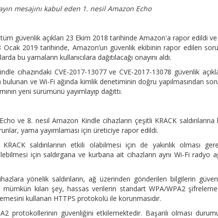
yayın mesajını kabul eden 1. nesil Amazon Echo
tüm güvenlik açıkları 23 Ekim 2018 tarihinde Amazon'a rapor edildi ve
 8 Ocak 2019 tarihinde, Amazon’un güvenlik ekibinin rapor edilen soru
arda bu yamaların kullanıcılara dağıtılacağı onayını aldı.
Kindle cihazındaki CVE-2017-13077 ve CVE-2017-13078 güvenlik açıkl
 bulunan ve Wi-Fi ağında kimlik denetiminin doğru yapılmasından so
ımının yeni sürümünü yayımlayıp dağıttı.
Echo ve 8. nesil Amazon Kindle cihazların çeşitli KRACK saldırılarına 
lar, yama yayımlaması için üreticiye rapor edildi.
, KRACK saldırılarının etkili olabilmesi için de yakınlık olması gere
ilebilmesi için saldırgana ve kurbana ait cihazların aynı Wi-Fi radyo a
zlara yönelik saldırıların, ağ üzerinden gönderilen bilgilerin güvenl
u mümkün kılan şey, hassas verilerin standart WPA/WPA2 şifreleme
elemesini kullanan HTTPS protokolü ile korunmasıdır.
A2 protokollerinin güvenliğini etkilemektedir. Başarılı olması duru