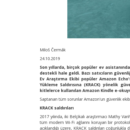
Miloš Čermák
24.10.2019
Son yıllarda, birçok popüler ev asistanından
destekli hale geldi. Bazı satıcıların güvenl
Ev Araştırma Ekibi popüler Amazon Echo'
Yükleme Saldırısına (KRACK) yönelik güve
kitlelerce kullanılan Amazon Kindle e-okuyuc
Saptanan tüm sorunlar Amazon'un güvenlik ekibine
KRACK saldırıları
2017 yılında, iki Belçikalı araştırmacı Mathy Va
tüm modern Wi-Fi ağlarını koruyan bir protokol 
açıklandığı üzere, KRACK saldırıları çoğunluk