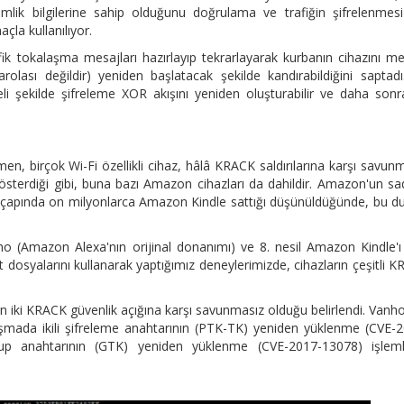
lik bilgilerine sahip olduğunu doğrulama ve trafiğin şifrelenmesi
çla kullanılıyor.
afik tokalaşma mesajları hazırlayıp tekrarlayarak kurbanın cihazını m
arolası değildir) yeniden başlatacak şekilde kandırabildiğini saptadı
eli şekilde şifreleme XOR akışını yeniden oluşturabilir ve daha son
en, birçok Wi-Fi özellikli cihaz, hâlâ KRACK saldırılarına karşı savun
österdiği gibi, buna bazı Amazon cihazları da dahildir. Amazon'un s
apında on milyonlarca Amazon Kindle sattığı düşünüldüğünde, bu d
 (Amazon Alexa'nın orijinal donanımı) ve 8. nesil Amazon Kindle'ı
t dosyalarını kullanarak yaptığımız deneylerimizde, cihazların çeşitli 
ın iki KRACK güvenlik açığına karşı savunmasız olduğu belirlendi. Vanho
aşmada ikili şifreleme anahtarının (PTK-TK) yeniden yüklenme (CVE-
p anahtarının (GTK) yeniden yüklenme (CVE-2017-13078) işlemle