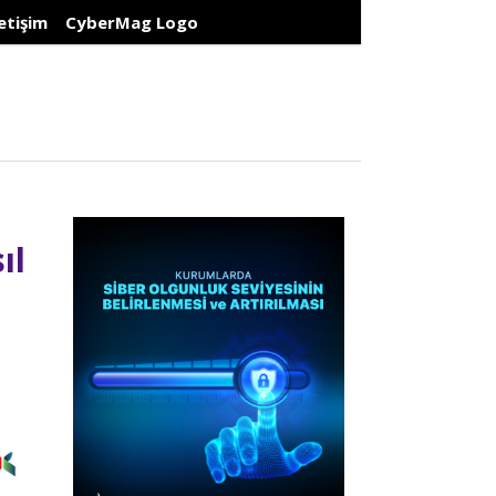
letişim
CyberMag Logo
ıl