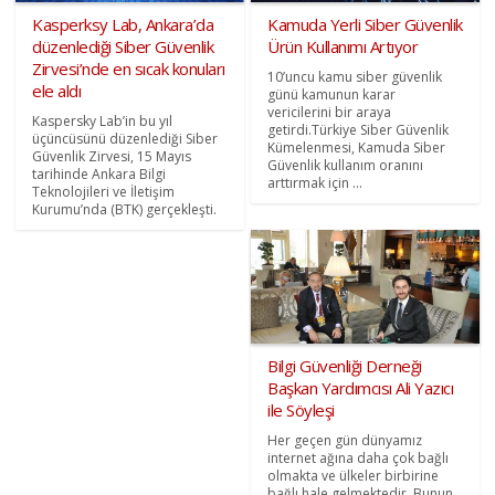
Kasperksy Lab, Ankara’da
Kamuda Yerli Siber Güvenlik
düzenlediği Siber Güvenlik
Ürün Kullanımı Artıyor
Zirvesi’nde en sıcak konuları
10’uncu kamu siber güvenlik
ele aldı
günü kamunun karar
vericilerini bir araya
Kaspersky Lab’in bu yıl
getirdi.Türkiye Siber Güvenlik
üçüncüsünü düzenlediği Siber
Kümelenmesi, Kamuda Siber
Güvenlik Zirvesi, 15 Mayıs
Güvenlik kullanım oranını
tarihinde Ankara Bilgi
arttırmak için ...
Teknolojileri ve İletişim
Kurumu’nda (BTK) gerçekleşti.
Bilgi Güvenliği Derneği
Başkan Yardımcısı Ali Yazıcı
ile Söyleşi
Her geçen gün dünyamız
internet ağına daha çok bağlı
olmakta ve ülkeler birbirine
bağlı hale gelmektedir. Bunun