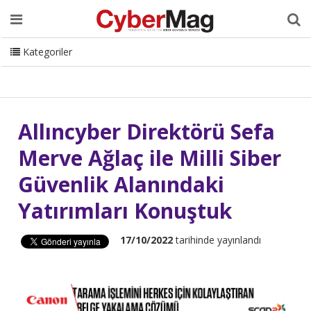
Ana Sayfa
Hakkımızda
Dergi
Editörden
Yazarlar
Danışmanlık
ISC Turkey
Sizden Gelenler
İletişim
Kategoriler
CyberMag Logo
Allıncyber Direktörü Sefa
Merve Ağlaç ile Milli Siber
Güvenlik Alanındaki
Yatırımları Konuştuk
17/10/2022
tarihinde yayınlandı