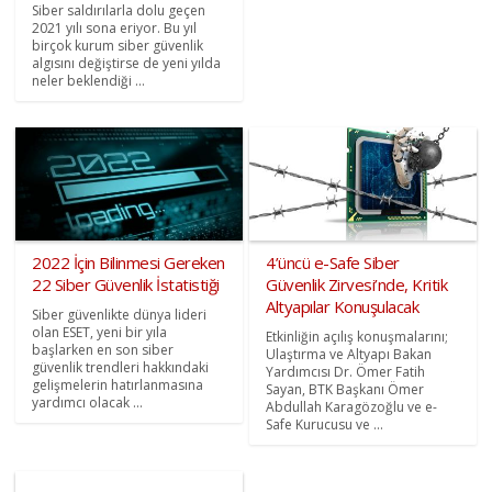
Siber saldırılarla dolu geçen
2021 yılı sona eriyor. Bu yıl
birçok kurum siber güvenlik
algısını değiştirse de yeni yılda
neler beklendiği ...
2022 İçin Bilinmesi Gereken
4’üncü e-Safe Siber
22 Siber Güvenlik İstatistiği
Güvenlik Zirvesi’nde, Kritik
Altyapılar Konuşulacak
Siber güvenlikte dünya lideri
olan ESET, yeni bir yıla
Etkinliğin açılış konuşmalarını;
başlarken en son siber
Ulaştırma ve Altyapı Bakan
güvenlik trendleri hakkındaki
Yardımcısı Dr. Ömer Fatih
gelişmelerin hatırlanmasına
Sayan, BTK Başkanı Ömer
yardımcı olacak ...
Abdullah Karagözoğlu ve e-
Safe Kurucusu ve ...