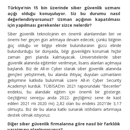
Türkiye’nin 15 bin üzerinde siber güvenlik uzmanı
açığı olduğu konuşuluyor. Siz bu durumu nasıl
değerlendiriyorsunuz? Uzman açığının kapatılması
için yapılması gerekenler sizce nelerdir?
Siber güvenlik teknolojinin en önemli alanlarından biri ve
önemi her geçen gün artmaya devam edecek; çünkü bilginin
güç olduğu ve bilgiyi elinde bulunduranın gücü elinde
bulundurduğu bir dünyada, bilgi güvenliğini korumak hiçbir
zaman geri planda kalmayacak. Üniversitelerde siber
güvenlik alanında eğitimler verilmeye, lisans alanları açılmaya
başlandı. Biz de All-in Cyber olarak siber güvenlik alanında
gençleri yetiştirmek, bu alanda ihtiyaç duyulan uzmanların
gelişimine katkıda bulunmak üzere All-in Cyber Security
Academy’i kurduk. TÜBİSAD’ın 2021 raporundaki “Beceriler”
endeksi, bu alandaki eğitim için önemli bir gösterge.
Geçtiğimiz sene(şu anda 2022- geçtiğimiz sene ile kast
edilen 2021 mi 2020 mi) 2,82 olan bu endeks 2021’de 3,17
olmuştu. Biz de bu alana katkı sunarak istihdamı artırmaya
destek olmak istiyoruz.
Diğer siber güvenlik firmalarına göre nasıl bir farklılık
yaratmayı planlıyorsunuz?