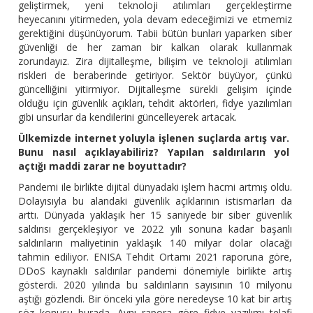
geliştirmek, yeni teknoloji atılımları gerçekleştirme
heyecanını yitirmeden, yola devam edeceğimizi ve etmemiz
gerektiğini düşünüyorum. Tabii bütün bunları yaparken siber
güvenliği de her zaman bir kalkan olarak kullanmak
zorundayız. Zira dijitalleşme, bilişim ve teknoloji atılımları
riskleri de beraberinde getiriyor. Sektör büyüyor, çünkü
güncelliğini yitirmiyor. Dijitalleşme sürekli gelişim içinde
olduğu için güvenlik açıkları, tehdit aktörleri, fidye yazılımları
gibi unsurlar da kendilerini güncelleyerek artacak.
Ülkemizde internet yoluyla işlenen suçlarda artış var.
Bunu nasıl açıklayabiliriz? Yapılan saldırıların yol
açtığı maddi zarar ne boyuttadır?
Pandemi ile birlikte dijital dünyadaki işlem hacmi artmış oldu.
Dolayısıyla bu alandaki güvenlik açıklarının istismarları da
arttı. Dünyada yaklaşık her 15 saniyede bir siber güvenlik
saldırısı gerçekleşiyor ve 2022 yılı sonuna kadar başarılı
saldırıların maliyetinin yaklaşık 140 milyar dolar olacağı
tahmin ediliyor. ENISA Tehdit Ortamı 2021 raporuna göre,
DDoS kaynaklı saldırılar pandemi dönemiyle birlikte artış
gösterdi. 2020 yılında bu saldırıların sayısının 10 milyonu
aştığı gözlendi. Bir önceki yıla göre neredeyse 10 kat bir artış
söz konusu burada. Aynı rapora göre fidye yazılımı telafi