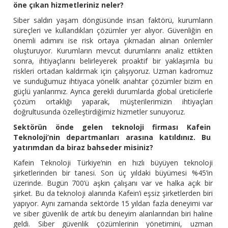
öne çıkan hizmetleriniz neler?
Siber saldırı yaşam döngüsünde insan faktörü, kurumların
süreçleri ve kullandıkları çözümler yer alıyor. Güvenliğin en
önemli adımını ise risk ortaya çıkmadan alınan önlemler
oluşturuyor. Kurumların mevcut durumlarını analiz ettikten
sonra, ihtiyaçlarını belirleyerek proaktif bir yaklaşımla bu
riskleri ortadan kaldırmak için çalışıyoruz. Uzman kadromuz
ve sunduğumuz ihtiyaca yönelik anahtar çözümler bizim en
güçlü yanlarımız. Ayrıca gerekli durumlarda global üreticilerle
çözüm ortaklığı yaparak, müşterilerimizin ihtiyaçları
doğrultusunda özelleştirdiğimiz hizmetler sunuyoruz.
Sektörün önde gelen teknoloji firması Kafein
Teknoloji’nin departmanları arasına katıldınız. Bu
yatırımdan da biraz bahseder misiniz?
Kafein Teknoloji Türkiye’nin en hızlı büyüyen teknoloji
şirketlerinden bir tanesi. Son üç yıldaki büyümesi %45’in
üzerinde. Bugün 700’ü aşkın çalışanı var ve halka açık bir
şirket. Bu da teknoloji alanında Kafein’i eşsiz şirketlerden biri
yapıyor. Aynı zamanda sektörde 15 yıldan fazla deneyimi var
ve siber güvenlik de artık bu deneyim alanlarından biri haline
geldi. Siber güvenlik çözümlerinin yönetimini, uzman