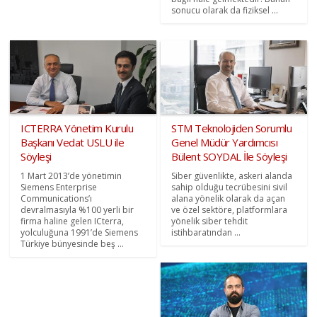
sonucu olarak da fiziksel ...
ICTERRA Yönetim Kurulu
STM Teknolojiden Sorumlu
Başkanı Vedat USLU ile
Genel Müdür Yardımcısı
Söyleşi
Bülent SOYDAL İle Söyleşi
1 Mart 2013’de yönetimin
Siber güvenlikte, askeri alanda
Siemens Enterprise
sahip olduğu tecrübesini sivil
Communications’ı
alana yönelik olarak da açan
devralmasıyla %100 yerli bir
ve özel sektöre, platformlara
firma haline gelen ICterra,
yönelik siber tehdit
yolculuğuna 1991’de Siemens
istihbaratından ...
Türkiye bünyesinde beş ...