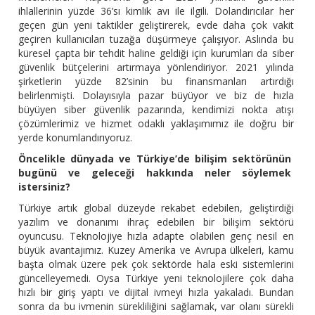
ihlallerinin yüzde 36’sı kimlik avı ile ilgili. Dolandırıcılar her
geçen gün yeni taktikler geliştirerek, evde daha çok vakit
geçiren kullanıcıları tuzağa düşürmeye çalışıyor. Aslında bu
küresel çapta bir tehdit haline geldiği için kurumları da siber
güvenlik bütçelerini artırmaya yönlendiriyor. 2021 yılında
şirketlerin yüzde 82’sinin bu finansmanları artırdığı
belirlenmişti. Dolayısıyla pazar büyüyor ve biz de hızla
büyüyen siber güvenlik pazarında, kendimizi nokta atışı
çözümlerimiz ve hizmet odaklı yaklaşımımız ile doğru bir
yerde konumlandırıyoruz.
Öncelikle dünyada ve Türkiye’de bilişim sektörünün
bugünü ve geleceği hakkında neler söylemek
istersiniz?
Türkiye artık global düzeyde rekabet edebilen, geliştirdiği
yazılım ve donanımı ihraç edebilen bir bilişim sektörü
oyuncusu. Teknolojiye hızla adapte olabilen genç nesil en
büyük avantajımız. Kuzey Amerika ve Avrupa ülkeleri, kamu
başta olmak üzere pek çok sektörde hala eski sistemlerini
güncelleyemedi. Oysa Türkiye yeni teknolojilere çok daha
hızlı bir giriş yaptı ve dijital ivmeyi hızla yakaladı. Bundan
sonra da bu ivmenin sürekliliğini sağlamak, var olanı sürekli