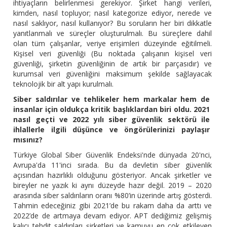
ihtiyaçların belirlenmesi gerekiyor. Şirket hangi verileri,
kimden, nasıl topluyor; nasıl kategorize ediyor, nerede ve
nasıl saklıyor, nasıl kullanıyor? Bu soruların her biri dikkatle
yanıtlanmalı ve süreçler oluşturulmalı. Bu süreçlere dahil
olan tüm çalışanlar, veriye erişimleri düzeyinde eğitilmeli.
Kişisel veri güvenliği (Bu noktada çalışanın kişisel veri
güvenliği, şirketin güvenliğinin de artık bir parçasıdır) ve
kurumsal veri güvenliğini maksimum şekilde sağlayacak
teknolojik bir alt yapı kurulmalı.
Siber saldırılar ve tehlikeler hem markalar hem de
insanlar için oldukça kritik başlıklardan biri oldu. 2021
nasıl geçti ve 2022 yılı siber güvenlik sektörü ile
ihlallerle ilgili düşünce ve öngörülerinizi paylaşır
mısınız?
Türkiye Global Siber Güvenlik Endeksi'nde dünyada 20'nci,
Avrupa'da 11'inci sırada. Bu da devletin siber güvenlik
açısından hazırlıklı olduğunu gösteriyor. Ancak şirketler ve
bireyler ne yazık ki aynı düzeyde hazır değil. 2019 – 2020
arasında siber saldırıların oranı %80’in üzerinde artış gösterdi.
Tahmin edeceğiniz gibi 2021’de bu rakam daha da arttı ve
2022’de de artmaya devam ediyor. APT dediğimiz gelişmiş
kalıcı tehdit saldırıları şirketleri ve kamuyu en çok etkileyen