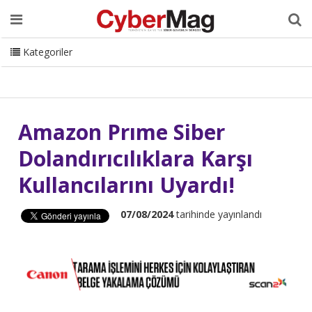
Ana Sayfa
Hakkımızda
Dergi
Editörden
Yazarlar
Danışmanlık
ISC Turkey
Sizden Gelenler
İletişim
Kategoriler
CyberMag Logo
Amazon Prıme Siber
Dolandırıcılıklara Karşı
Kullancılarını Uyardı!
07/08/2024
tarihinde yayınlandı