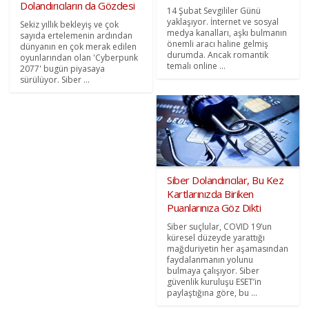
Dolandırıcıların da Gözdesi
14 Şubat Sevgililer Günü
yaklaşıyor. İnternet ve sosyal
Sekiz yıllık bekleyiş ve çok
medya kanalları, aşkı bulmanın
sayıda ertelemenin ardından
önemli aracı haline gelmiş
dünyanın en çok merak edilen
durumda. Ancak romantik
oyunlarından olan 'Cyberpunk
temalı online ...
2077' bugün piyasaya
sürülüyor. Siber ...
Siber Dolandırıcılar, Bu Kez
Kartlarınızda Biriken
Puanlarınıza Göz Dikti
Siber suçlular, COVID 19’un
küresel düzeyde yarattığı
mağduriyetin her aşamasından
faydalanmanın yolunu
bulmaya çalışıyor. Siber
güvenlik kuruluşu ESET’in
paylaştığına göre, bu ...