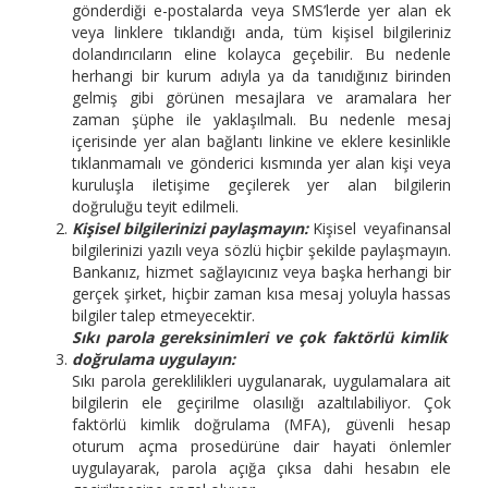
gönderdiği e-postalarda veya SMS’lerde yer alan ek
veya linklere tıklandığı anda, tüm kişisel bilgileriniz
dolandırıcıların eline kolayca geçebilir. Bu nedenle
herhangi bir kurum adıyla ya da tanıdığınız birinden
gelmiş gibi görünen mesajlara ve aramalara her
zaman şüphe ile yaklaşılmalı. Bu nedenle mesaj
içerisinde yer alan bağlantı linkine ve eklere kesinlikle
tıklanmamalı ve gönderici kısmında yer alan kişi veya
kuruluşla iletişime geçilerek yer alan bilgilerin
doğruluğu teyit edilmeli.
Kişisel bilgilerinizi paylaşmayın:
Kişisel veyafinansal
bilgilerinizi yazılı veya sözlü hiçbir şekilde paylaşmayın.
Bankanız, hizmet sağlayıcınız veya başka herhangi bir
gerçek şirket, hiçbir zaman kısa mesaj yoluyla hassas
bilgiler talep etmeyecektir.
Sıkı parola gereksinimleri ve çok faktörlü kimlik
doğrulama uygulayın:
Sıkı parola gereklilikleri uygulanarak, uygulamalara ait
bilgilerin ele geçirilme olasılığı azaltılabiliyor. Çok
faktörlü kimlik doğrulama (MFA), güvenli hesap
oturum açma prosedürüne dair hayati önlemler
uygulayarak, parola açığa çıksa dahi hesabın ele