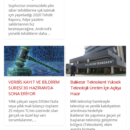
Sophos’un önümüzdeki yılın
siber tehditlerine ışık tutmak
için yayınladığı 2020 Tehdit
Raporu, fidye yazılımı
saldırılarının hız
kesmeyeceğine, Android’e
yönelik tehditlerin daha ...
VERBİS KAYIT VE BİLDİRİM
Balıkesir Teknokent Yüksek
SÜRESİ 30 HAZİRAN’DA
Teknolojili Üretim İçin Açılışa
SONA ERİYOR
Hazır
Yıllık çalışan sayısı 50’den fazla
Milli teknoloji hamlesiyle
veya yıllık mali bilanço toplamı
teknoloji ve yenilik kabiliyetinin
25 milyon TL’nin üzerinde olan
artırılması hedefiyle
gerçek ve tüzel kişi veri
Balıkesir'de yapımına geçen yıl
sorumlularının, ...
başlanan teknoloji geliştirme
bölgesi (Teknokent), ekim
ayında hizmete ...