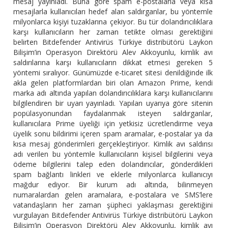
mesaj yayınladı. Buna göre spam e-postalarla veya kısa
mesajlarla kullanıcıları hedef alan saldırganlar, bu yöntemle
milyonlarca kişiyi tuzaklarına çekiyor. Bu tür dolandırıcılıklara
karşı kullanıcıların her zaman tetikte olması gerektiğini
belirten Bitdefender Antivirüs Türkiye distribütörü Laykon
Bilişim’in Operasyon Direktörü Alev Akkoyunlu, kimlik avı
saldırılarına karşı kullanıcıların dikkat etmesi gereken 5
yöntemi sıralıyor. Günümüzde e-ticaret sitesi denildiğinde ilk
akla gelen platformlardan biri olan Amazon Prime, kendi
marka adı altında yapılan dolandırıcılıklara karşı kullanıcılarını
bilgilendiren bir uyarı yayınladı. Yapılan uyarıya göre sitenin
popülasyonundan faydalanmak isteyen saldırganlar,
kullanıcılara Prime üyeliği için yetkisiz ücretlendirme veya
üyelik sonu bildirimi içeren spam aramalar, e-postalar ya da
kısa mesaj gönderimleri gerçekleştiriyor. Kimlik avı saldırısı
adı verilen bu yöntemle kullanıcıların kişisel bilgilerini veya
ödeme bilgilerini talep eden dolandırıcılar, gönderdikleri
spam bağlantı linkleri ve eklerle milyonlarca kullanıcıyı
mağdur ediyor. Bir kurum adı altında, bilinmeyen
numaralardan gelen aramalara, e-postalara ve SMS’lere
vatandaşların her zaman şüpheci yaklaşması gerektiğini
vurgulayan Bitdefender Antivirüs Türkiye distribütörü Laykon
Bilişim’in Operasyon Direktörü Alev Akkoyunlu, kimlik avı