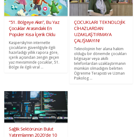
“51. Bölgeye Akın”, Bu Yaz
ÇOCUKLARI TEKNOLOJİK
Çocuklar Arasındaki En
CİHAZLARDAN
Popüler Kısa İçerik Oldu
UZAKLAŞTIRMAYA
ÇALIŞMAYIN!
Kaspersky’nin internette
çocukların güvenliğiyle ilgili
Teknolojinin her alana hakim
hazırladığı yıllık rapora göre,
olduğu bir dönemde çocukları
içerik açısından zengin geçen
bilgisayar veya akıllı
yaz mevsiminde çocuklar, 51.
telefonlardan uzaklaştırmanın
Bölge ile ilgili viral ...
mümkün olmadığını belirten
Öğrenme Terapisti ve Uzman
Psikolog ...
Sağlık Sektörünün Bulut
Yatırımlarının 2020’de 10