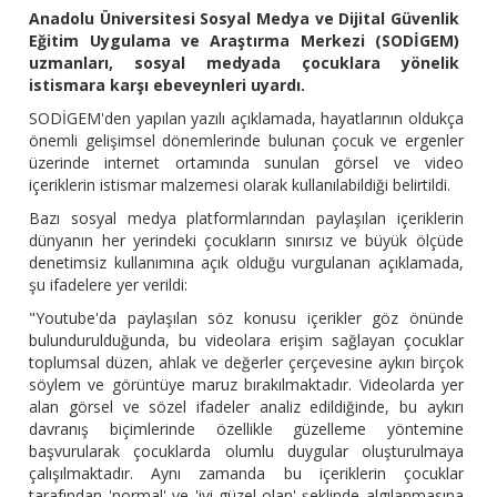
Anadolu Üniversitesi Sosyal Medya ve Dijital Güvenlik
Eğitim Uygulama ve Araştırma Merkezi (SODİGEM)
uzmanları, sosyal medyada çocuklara yönelik
istismara karşı ebeveynleri uyardı.
SODİGEM'den yapılan yazılı açıklamada, hayatlarının oldukça
önemli gelişimsel dönemlerinde bulunan çocuk ve ergenler
üzerinde internet ortamında sunulan görsel ve video
içeriklerin istismar malzemesi olarak kullanılabildiği belirtildi.
Bazı sosyal medya platformlarından paylaşılan içeriklerin
dünyanın her yerindeki çocukların sınırsız ve büyük ölçüde
denetimsiz kullanımına açık olduğu vurgulanan açıklamada,
şu ifadelere yer verildi:
"Youtube'da paylaşılan söz konusu içerikler göz önünde
bulundurulduğunda, bu videolara erişim sağlayan çocuklar
toplumsal düzen, ahlak ve değerler çerçevesine aykırı birçok
söylem ve görüntüye maruz bırakılmaktadır. Videolarda yer
alan görsel ve sözel ifadeler analiz edildiğinde, bu aykırı
davranış biçimlerinde özellikle güzelleme yöntemine
başvurularak çocuklarda olumlu duygular oluşturulmaya
çalışılmaktadır. Aynı zamanda bu içeriklerin çocuklar
tarafından 'normal' ve 'iyi-güzel olan' şeklinde algılanmasına