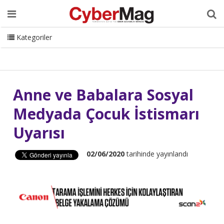
Ana Sayfa
Hakkımızda
Dergi
Editörden
Yazarlar
Danışmanlık
ISC Turkey
Sizden Gelenler
İletişim
Kategoriler
CyberMag Logo
Anne ve Babalara Sosyal
Medyada Çocuk İstismarı
Uyarısı
02/06/2020
tarihinde yayınlandı