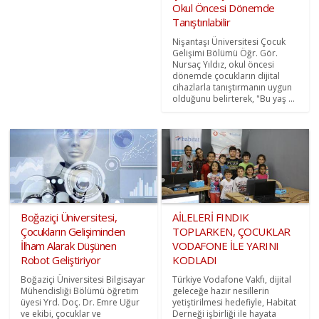
Okul Öncesi Dönemde
Tanıştırılabilir
Nişantaşı Üniversitesi Çocuk
Gelişimi Bölümü Öğr. Gör.
Nursaç Yıldız, okul öncesi
dönemde çocukların dijital
cihazlarla tanıştırmanın uygun
olduğunu belirterek, "Bu yaş ...
Boğaziçi Üniversitesi,
AİLELERİ FINDIK
Çocukların Gelişiminden
TOPLARKEN, ÇOCUKLAR
İlham Alarak Düşünen
VODAFONE İLE YARINI
Robot Geliştiriyor
KODLADI
Boğaziçi Üniversitesi Bilgisayar
Türkiye Vodafone Vakfı, dijital
Mühendisliği Bölümü öğretim
geleceğe hazır nesillerin
üyesi Yrd. Doç. Dr. Emre Uğur
yetiştirilmesi hedefiyle, Habitat
ve ekibi, çocuklar ve
Derneği işbirliği ile hayata