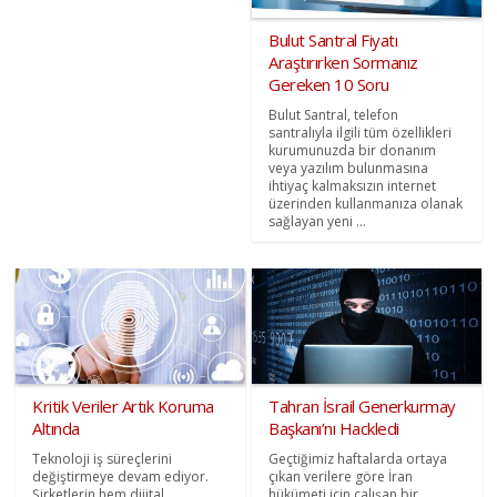
Bulut Santral Fiyatı
Araştırırken Sormanız
Gereken 10 Soru
Bulut Santral, telefon
santralıyla ilgili tüm özellikleri
kurumunuzda bir donanım
veya yazılım bulunmasına
ihtiyaç kalmaksızın internet
üzerinden kullanmanıza olanak
sağlayan yeni ...
Kritik Veriler Artık Koruma
Tahran İsrail Generkurmay
Altında
Başkanı’nı Hackledi
Teknoloji iş süreçlerini
Geçtiğimiz haftalarda ortaya
değiştirmeye devam ediyor.
çıkan verilere göre İran
Şirketlerin hem dijital
hükümeti için çalışan bir