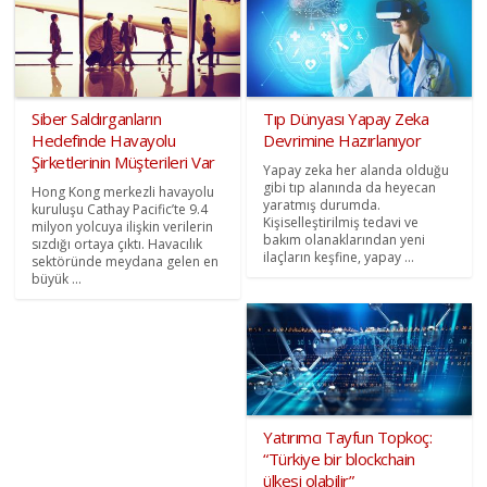
Siber Saldırganların
Tıp Dünyası Yapay Zeka
Hedefinde Havayolu
Devrimine Hazırlanıyor
Şirketlerinin Müşterileri Var
Yapay zeka her alanda olduğu
gibi tıp alanında da heyecan
Hong Kong merkezli havayolu
yaratmış durumda.
kuruluşu Cathay Pacific’te 9.4
Kişiselleştirilmiş tedavi ve
milyon yolcuya ilişkin verilerin
bakım olanaklarından yeni
sızdığı ortaya çıktı. Havacılık
ilaçların keşfine, yapay ...
sektöründe meydana gelen en
büyük ...
Yatırımcı Tayfun Topkoç:
“Türkiye bir blockchain
ülkesi olabilir”