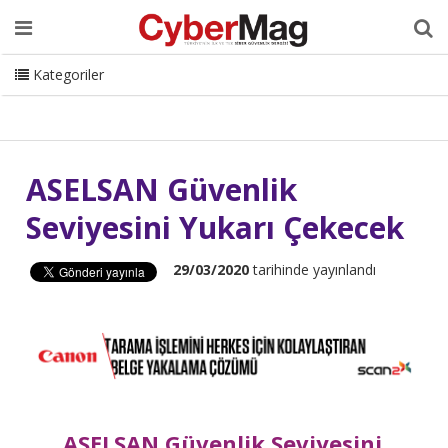
Ana Sayfa
Hakkımızda
Dergi
Editörden
Yazarlar
Danışmanlık
ISC Turkey
Sizden Gelenler
İletişim
Kategoriler
CyberMag Logo
ASELSAN Güvenlik
Seviyesini Yukarı Çekecek
29/03/2020
tarihinde yayınlandı
ASELSAN Güvenlik Seviyesini