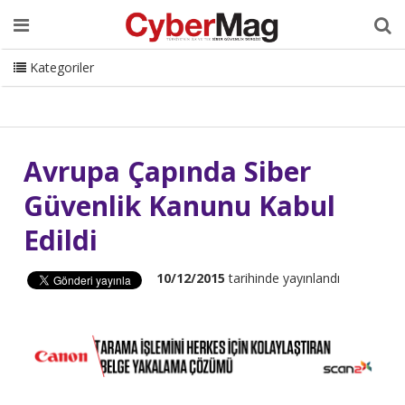
Ana Sayfa
Hakkımızda
Dergi
Editörden
Yazarlar
Danışmanlık
ISC Turkey
Sizden Gelenler
İletişim
Kategoriler
CyberMag Logo
Avrupa Çapında Siber
Güvenlik Kanunu Kabul
Edildi
10/12/2015
tarihinde yayınlandı