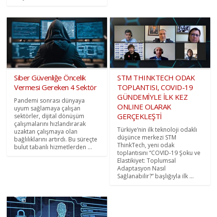
Siber Güvenliğe Öncelik
STM THINKTECH ODAK
Vermesi Gereken 4 Sektör
TOPLANTISI, COVID-19
GÜNDEMİYLE İLK KEZ
Pandemi sonrası dünyaya
ONLINE OLARAK
uyum sağlamaya çalışan
GERÇEKLEŞTİ
sektörler, dijital dönüşüm
çalışmalarını hızlandırarak
Türkiye’nin ilk teknoloji odaklı
uzaktan çalışmaya olan
düşünce merkezi STM
bağlılıklarını artırdı. Bu süreçte
ThinkTech, yeni odak
bulut tabanlı hizmetlerden ...
toplantısını “COVID-19 Şoku ve
Elastikiyet: Toplumsal
Adaptasyon Nasıl
Sağlanabilir?” başlığıyla ilk ...