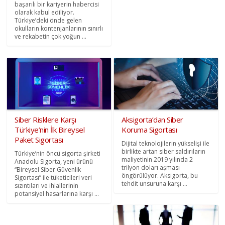
başarılı bir kariyerin habercisi
olarak kabul ediliyor.
Türkiye’deki önde gelen
okulların kontenjanlarının sınırlı
ve rekabetin çok yoğun ...
Siber Risklere Karşı
Aksigorta’dan Siber
Türkiye’nin İlk Bireysel
Koruma Sigortası
Paket Sigortası
Dijital teknolojilerin yükselişi ile
birlikte artan siber saldırıların
Türkiye’nin öncü sigorta şirketi
maliyetinin 2019 yılında 2
Anadolu Sigorta, yeni ürünü
trilyon doları aşması
“Bireysel Siber Güvenlik
öngörülüyor. Aksigorta, bu
Sigortası” ile tüketicileri veri
tehdit unsuruna karşı ...
sızıntıları ve ihlallerinin
potansiyel hasarlarına karşı ...