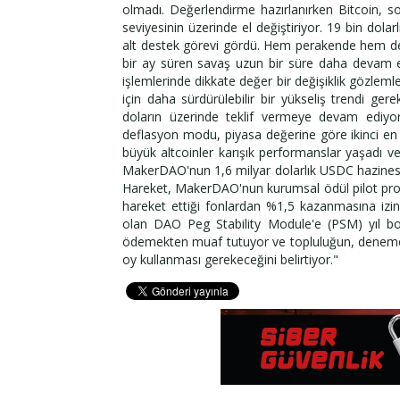
olmadı. Değerlendirme hazırlanırken Bitcoin, so
seviyesinin üzerinde el değiştiriyor. 19 bin dol
alt destek görevi gördü. Hem perakende hem de 
bir ay süren savaş uzun bir süre daha devam ede
işlemlerinde dikkate değer bir değişiklik gözleml
için daha sürdürülebilir bir yükseliş trendi ger
doların üzerinde teklif vermeye devam ediyor. 
deflasyon modu, piyasa değerine göre ikinci en b
büyük altcoinler karışık performanslar yaşadı ve
MakerDAO'nun 1,6 milyar dolarlık USDC hazinesin
Hareket, MakerDAO'nun kurumsal ödül pilot pro
hareket ettiği fonlardan %1,5 kazanmasına izi
olan DAO Peg Stability Module'e (PSM) yıl boyu
ödemekten muaf tutuyor ve topluluğun, deneme 
oy kullanması gerekeceğini belirtiyor."