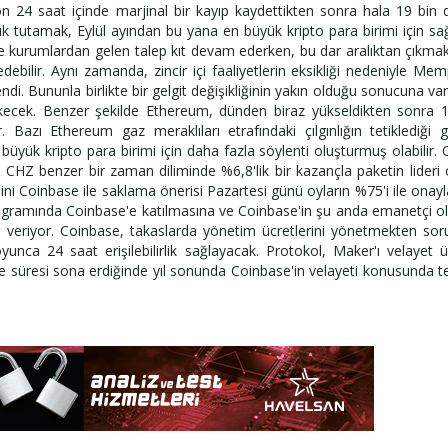
n 24 saat içinde marjinal bir kayıp kaydettikten sonra hala 19 bin 
arlık tutamak, Eylül ayından bu yana en büyük kripto para birimi için s
kurumlardan gelen talep kıt devam ederken, bu dar aralıktan çıkmak
bilir. Aynı zamanda, zincir içi faaliyetlerin eksikliği nedeniyle Me
endi. Bununla birlikte bir gelgit değişikliğinin yakın olduğu sonucuna v
ekecek.
Benzer şekilde Ethereum, dünden biraz yükseldikten sonra 
Bazı Ethereum gaz meraklıları etrafındaki çılgınlığın tetiklediği g
üyük kripto para birimi için daha fazla söylenti oluşturmuş olabilir. 
 CHZ benzer bir zaman diliminde %6,8'lik bir kazançla paketin lideri 
i Coinbase ile saklama önerisi Pazartesi günü oyların %75'i ile onayl
gramında Coinbase'e katılmasına ve Coinbase'in şu anda emanetçi o
n veriyor. Coinbase, takaslarda yönetim ücretlerini yönetmekten so
nca 24 saat erişilebilirlik sağlayacak. Protokol, Maker'ı velayet ü
süresi sona erdiğinde yıl sonunda Coinbase'in velayeti konusunda t