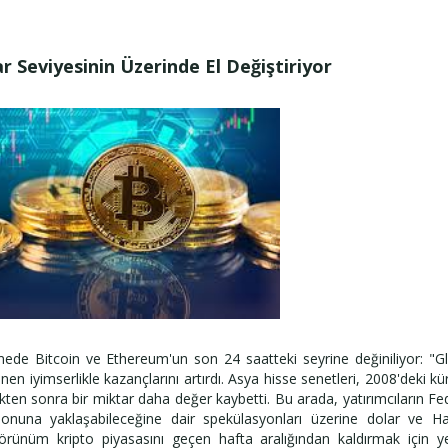
r Seviyesinin Üzerinde El Değiştiriyor
mede Bitcoin ve Ethereum'un son 24 saatteki seyrine değiniliyor: "G
en iyimserlikle kazançlarını artırdı. Asya hisse senetleri, 2008'deki kü
kten sonra bir miktar daha değer kaybetti. Bu arada, yatırımcıların Fe
sonuna yaklaşabileceğine dair spekülasyonları üzerine dolar ve H
örünüm kripto piyasasını geçen hafta aralığından kaldırmak için ye