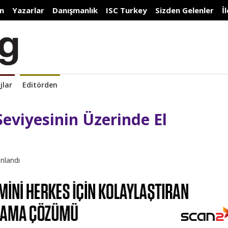
n
Yazarlar
Danışmanlık
ISC Turkey
Sizden Gelenler
İ
jlar
Editörden
Seviyesinin Üzerinde El
ınlandı