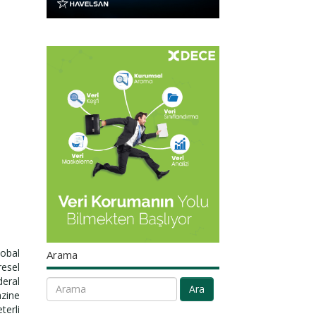
lobal
Arama
resel
deral
Ara
azine
terli