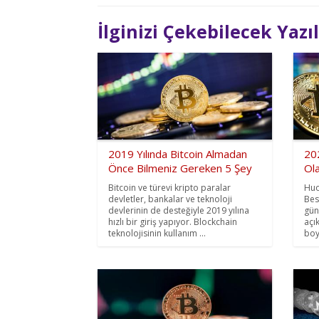
İlginizi Çekebilecek Yazı
2019 Yılında Bitcoin Almadan
20
Önce Bilmeniz Gereken 5 Şey
Ola
Bitcoin ve türevi kripto paralar
Huo
devletler, bankalar ve teknoloji
Best
devlerinin de desteğiyle 2019 yılına
gün
hızlı bir giriş yapıyor. Blockchain
açı
teknolojisinin kullanım ...
boy