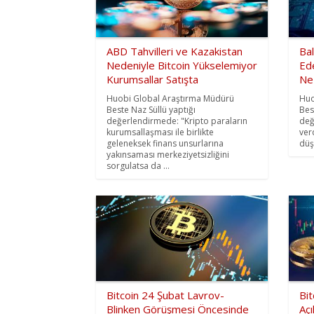
ABD Tahvilleri ve Kazakistan
Ba
Nedeniyle Bitcoin Yükselemiyor
Ede
Kurumsallar Satışta
Ne
Huobi Global Araştırma Müdürü
Huo
Beste Naz Süllü yaptığı
Bes
değerlendirmede: "Kripto paraların
değ
kurumsallaşması ile birlikte
verd
geleneksek finans unsurlarına
düş
yakınsaması merkeziyetsizliğini
sorgulatsa da ...
Bitcoin 24 Şubat Lavrov-
Bi
Blinken Görüşmesi Öncesinde
Açı