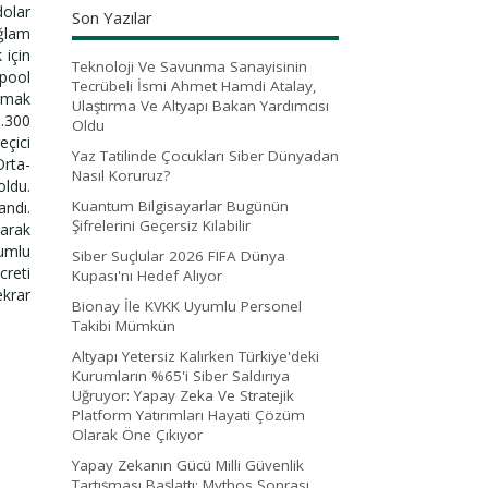
dolar
Son Yazılar
ağlam
 için
Teknoloji Ve Savunma Sanayisinin
mpool
Tecrübeli İsmi Ahmet Hamdi Atalay,
armak
Ulaştırma Ve Altyapı Bakan Yardımcısı
1.300
Oldu
eçici
Yaz Tatilinde Çocukları Siber Dünyadan
Orta-
Nasıl Koruruz?
oldu.
Kuantum Bilgisayarlar Bugünün
andı.
Şifrelerini Geçersiz Kılabilir
larak
rumlu
Siber Suçlular 2026 FIFA Dünya
creti
Kupası'nı Hedef Alıyor
ekrar
Bionay İle KVKK Uyumlu Personel
Takibi Mümkün
Altyapı Yetersiz Kalırken Türkiye'deki
Kurumların %65'i Siber Saldırıya
Uğruyor: Yapay Zeka Ve Stratejik
Platform Yatırımları Hayati Çözüm
Olarak Öne Çıkıyor
Yapay Zekanın Gücü Milli Güvenlik
Tartışması Başlattı: Mythos Sonrası