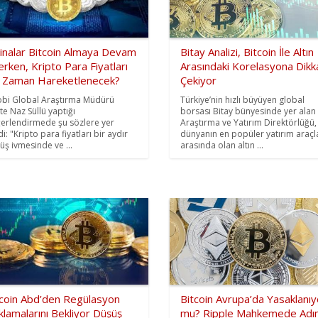
linalar Bitcoin Almaya Devam
Bitay Analizi, Bitcoin İle Altın
rken, Kripto Para Fiyatları
Arasındaki Korelasyona Dikk
 Zaman Hareketlenecek?
Çekiyor
bi Global Araştırma Müdürü
Türkiye’nin hızlı büyüyen global
te Naz Süllü yaptığı
borsası Bitay bünyesinde yer alan
erlendirmede şu sözlere yer
Araştırma ve Yatırım Direktörlüğü,
i: "Kripto para fiyatları bir aydır
dünyanın en popüler yatırım araçl
üş ivmesinde ve ...
arasında olan altın ...
tcoin Abd’den Regülasyon
Bitcoin Avrupa’da Yasaklanıy
klamalarını Bekliyor Düşüş
mu? Ripple Mahkemede Adı