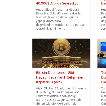
40.000$ Altında Seyrediyor
De
Huobi Global Araştırma Müdürü
Huo
Beste Naz Süllü dünyanın yakından
Bes
takip ettiği gelişmelerin ışığında
yatı
yaptığı kripto para
değ
değerlendirmesinde: "Kripto paralar
yaş
jeopolitik gerilimler ...
açı
Bitcoin De İnternet Gibi
Tür
Hayatımızda Farklı Gelişmelerin
Bü
Kapılarını Açacak
Pl
Hisar Okulları 25. Yıldönümü onuruna
Tür
düzenlediği “Hisar Konuşmaları”
Üni
konferans dizisinin son konuğu
ala
BtcTurk CEO’su Özgür Güneri oldu.
met
Güneri teknolojideki gelişmeler
Öğr