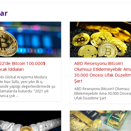
lar
22’de Bitcoin 100.000$
ABD Resesyonu Bitcoin’i
cak İddiaları
Olumsuz Etkilemeyebilir Am
30.000 Öncesi Ufak Düzelt
bi Global Araştırma Müdürü
Şart
e Naz Süllü, yeni yılın ilk iş
ünde yaptığı değerlendirmede şu
ABD Resesyonu Bitcoin’i Olumsuz
klamalarda bulundu: "2021 yılı
Etkilemeyebilir Ama 30.000 Öncesi
unca çok ...
Ufak Düzeltme Şart