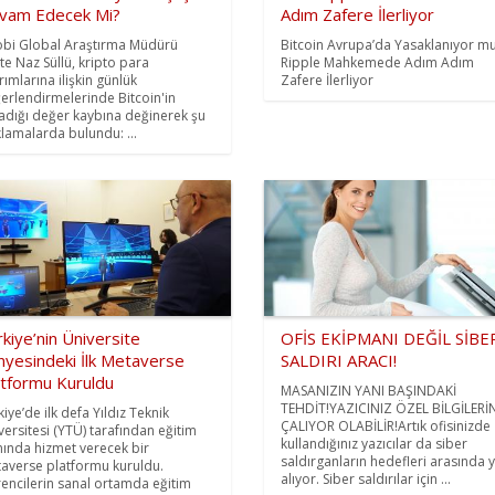
vam Edecek Mi?
Adım Zafere İlerliyor
bi Global Araştırma Müdürü
Bitcoin Avrupa’da Yasaklanıyor m
te Naz Süllü, kripto para
Ripple Mahkemede Adım Adım
rımlarına ilişkin günlük
Zafere İlerliyor
erlendirmelerinde Bitcoin'in
adığı değer kaybına değinerek şu
klamalarda bulundu: ...
kiye’nin Üniversite
OFİS EKİPMANI DEĞİL SİBE
nyesindeki İlk Metaverse
SALDIRI ARACI!
atformu Kuruldu
MASANIZIN YANI BAŞINDAKİ
TEHDİT!YAZICINIZ ÖZEL BİLGİLERİN
kiye’de ilk defa Yıldız Teknik
ÇALIYOR OLABİLİR!Artık ofisinizde
versitesi (YTÜ) tarafından eğitim
kullandığınız yazıcılar da siber
nında hizmet verecek bir
saldırganların hedefleri arasında 
averse platformu kuruldu.
alıyor. Siber saldırılar için ...
encilerin sanal ortamda eğitim