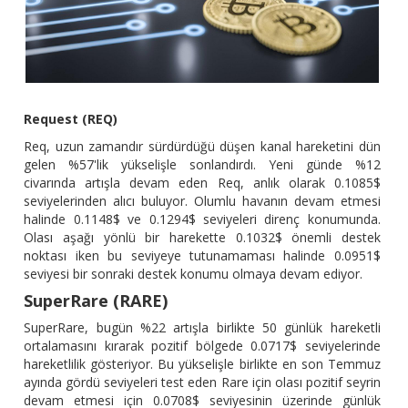
Request (REQ)
Req, uzun zamandır sürdürdüğü düşen kanal hareketini dün
gelen %57'lik yükselişle sonlandırdı. Yeni günde %12
civarında artışla devam eden Req, anlık olarak 0.1085$
seviyelerinden alıcı buluyor. Olumlu havanın devam etmesi
halinde 0.1148$ ve 0.1294$ seviyeleri direnç konumunda.
Olası aşağı yönlü bir harekette 0.1032$ önemli destek
noktası iken bu seviyeye tutunamaması halinde 0.0951$
seviyesi bir sonraki destek konumu olmaya devam ediyor.
SuperRare (RARE)
SuperRare, bugün %22 artışla birlikte 50 günlük hareketli
ortalamasını kırarak pozitif bölgede 0.0717$ seviyelerinde
hareketlilik gösteriyor. Bu yükselişle birlikte en son Temmuz
ayında gördü seviyeleri test eden Rare için olası pozitif seyrin
devam etmesi için 0.0708$ seviyesinin üzerinde günlük