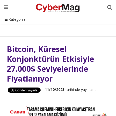
Ana Sayfa
Hakkımızda
Dergi
Editörden
Yazarlar
Danışmanlık
ISC Turkey
Sizden Gelenler
İletişim
Kategoriler
CyberMag Logo
Bitcoin, Küresel
Konjonktürün Etkisiyle
27.000$ Seviyelerinde
Fiyatlanıyor
11/10/2023
tarihinde yayınlandı