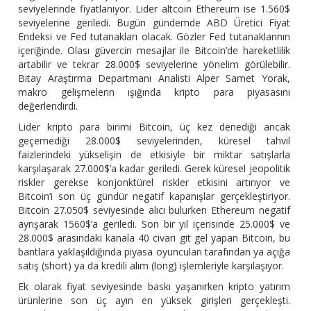
seviyelerinde fiyatlanıyor. Lider altcoin Ethereum ise 1.560$
seviyelerine geriledi. Bugün gündemde ABD Üretici Fiyat
Endeksi ve Fed tutanakları olacak. Gözler Fed tutanaklarının
içeriğinde. Olası güvercin mesajlar ile Bitcoin’de hareketlilik
artabilir ve tekrar 28.000$ seviyelerine yönelim görülebilir.
Bitay Araştırma Departmanı Analisti Alper Samet Yorak,
makro gelişmelerin ışığında kripto para piyasasını
değerlendirdi.
Lider kripto para birimi Bitcoin, üç kez denediği ancak
geçemediği 28.000$ seviyelerinden, küresel tahvil
faizlerindeki yükselişin de etkisiyle bir miktar satışlarla
karşılaşarak 27.000$’a kadar geriledi. Gerek küresel jeopolitik
riskler gerekse konjonktürel riskler etkisini artırıyor ve
Bitcoin’i son üç gündür negatif kapanışlar gerçekleştiriyor.
Bitcoin 27.050$ seviyesinde alıcı bulurken Ethereum negatif
ayrışarak 1560$’a geriledi. Son bir yıl içerisinde 25.000$ ve
28.000$ arasındaki kanala 40 civarı git gel yapan Bitcoin, bu
bantlara yaklaşıldığında piyasa oyuncuları tarafından ya açığa
satış (short) ya da kredili alım (long) işlemleriyle karşılaşıyor.
Ek olarak fiyat seviyesinde baskı yaşanırken kripto yatırım
ürünlerine son üç ayın en yüksek girişleri gerçekleşti.