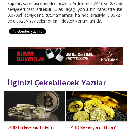
kapanış yapması önemli olacaktır. Ardından 0.744$ ve 0.795$
seviyeleri test edilebilir. Olası aşağı yönlü bir harekette ise
0.0708$ seviyesine tutunamaması halinde sırasıyla 0.0672$
ve 0.0627$ seviyeleri önemli destek konumlarında.
İlginizi Çekebilecek Yazılar
ABD Enflasyonu-Biden’ın
ABD Resesyonu Bitcoin’i