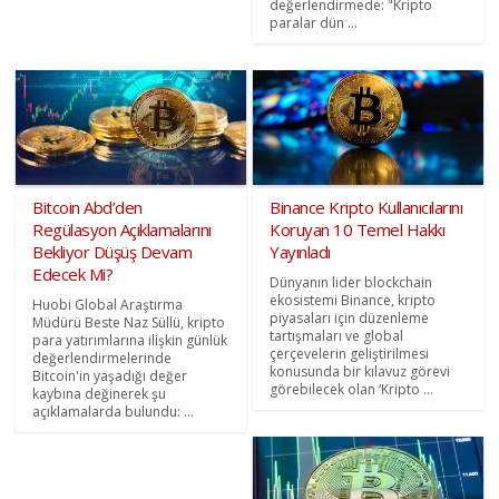
değerlendirmede: "Kripto
paralar dün ...
Bitcoin Abd’den
Binance Kripto Kullanıcılarını
Regülasyon Açıklamalarını
Koruyan 10 Temel Hakkı
Bekliyor Düşüş Devam
Yayınladı
Edecek Mi?
Dünyanın lider blockchain
ekosistemi Binance, kripto
Huobi Global Araştırma
piyasaları için düzenleme
Müdürü Beste Naz Süllü, kripto
tartışmaları ve global
para yatırımlarına ilişkin günlük
çerçevelerin geliştirilmesi
değerlendirmelerinde
konusunda bir kılavuz görevi
Bitcoin'in yaşadığı değer
görebilecek olan ‘Kripto ...
kaybına değinerek şu
açıklamalarda bulundu: ...