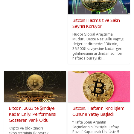
Bitcoin Hacimsiz ve Sakin
Seyrini Koruyor
Huobi Global Araştırma
Müdürü Beste Naz Süllü yaptığı
değerlendirmede: "Bitcoin,
36.500$ seviyesine kadar geri
çekilmesinin ardından son bir
haftada burayı iki ...
Bitcoin, 2023'te Şimdiye
Bitcoin, Haftanın İkinci İşlem
Kadar En İyi Performansı
Gününe Yatay Başladı
Gösteren Varlık Oldu
“Hafta Sonu Arjantin
Seçimlerinin Etkisiyle Haftayı
Kripto ve blok zinciri
Pozitif Kapatarak Üst Üste 5
ekosisteminin ilk çeyrek