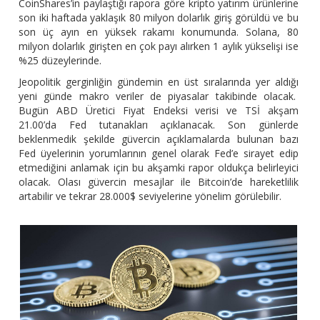
CoinShares’in paylaştığı rapora göre kripto yatırım ürünlerine
son iki haftada yaklaşık 80 milyon dolarlık giriş görüldü ve bu
son üç ayın en yüksek rakamı konumunda. Solana, 80
milyon dolarlık girişten en çok payı alırken 1 aylık yükselişi ise
%25 düzeylerinde.
Jeopolitik gerginliğin gündemin en üst sıralarında yer aldığı
yeni günde makro veriler de piyasalar takibinde olacak.
Bugün ABD Üretici Fiyat Endeksi verisi ve TSİ akşam
21.00’da Fed tutanakları açıklanacak. Son günlerde
beklenmedik şekilde güvercin açıklamalarda bulunan bazı
Fed üyelerinin yorumlarının genel olarak Fed’e sirayet edip
etmediğini anlamak için bu akşamki rapor oldukça belirleyici
olacak. Olası güvercin mesajlar ile Bitcoin’de hareketlilik
artabilir ve tekrar 28.000$ seviyelerine yönelim görülebilir.