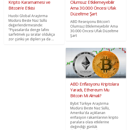
Kripto Kararnamesi ve
Olumsuz Etkilemeyebilir
Bitcoin’e Etkisi
Ama 30.000 Öncesi Ufak
Düzeltme Şart
Huobi Global Araştırma
Müdürü Beste Naz Süllü
ABD Resesyonu Bitcoin’i
değerlendirmesinde:
Olumsuz Etkilemeyebilir Ama
"Piyasalarda denge lafını
30.000 Öncesi Ufak Düzeltme
sarfetmek şu sıralar oldukça
Şart
zor çünkü ye dipleri ya da ...
ABD Enflasyonu Kriptolara
Yaradı, Ethereum Mu
Bitcoin Mi Almalı?
Bybit Türkiye Araştırma
Müdürü Beste Naz Süllü,
Amerika'da açıklanan
enflasyon rakamlarının kripto
paralara olası etkilerine
değindiği günlük