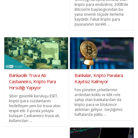
kripto para endüstrisi, 2008’de
Bitcoin’in başlangıcından bu
yana önemli ölçüde ilerleme
kaydetti. Fakat kripto para
piyasasının sürekli ...
Bankacılık Truva Atı
Bankalar, Kripto Paralara
Casbaneiro, Kripto Para
Kayıtsız Kalmıyor
Hırsızlığı Yapıyor
Fon yönetim şirketlerinin
ardından köklü ve kilit role
Siber güvenlik kuruluşu ESET,
sahip olan bankalardan da
kripto para cüzdanlarını
kripto para ve blokzincir
hedefleyen yeni bir truva atını
atılımları geliyor. Geçtiğimiz
tespit etti. E-posta yoluyla
haftalarda yüklü ...
bulaşan Casbaneiro truva atı,
kullanıcıları ...