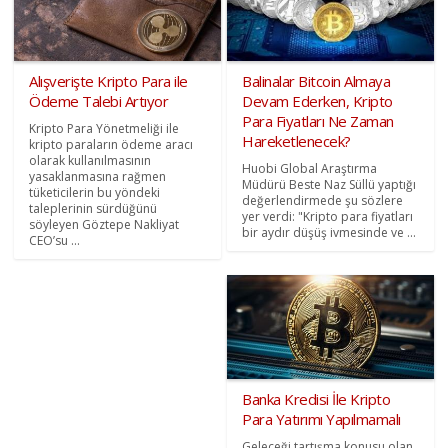
Alışverişte Kripto Para ile
Balinalar Bitcoin Almaya
Ödeme Talebi Artıyor
Devam Ederken, Kripto
Para Fiyatları Ne Zaman
Kripto Para Yönetmeliği ile
Hareketlenecek?
kripto paraların ödeme aracı
olarak kullanılmasının
Huobi Global Araştırma
yasaklanmasına rağmen
Müdürü Beste Naz Süllü yaptığı
tüketicilerin bu yöndeki
değerlendirmede şu sözlere
taleplerinin sürdüğünü
yer verdi: "Kripto para fiyatları
söyleyen Göztepe Nakliyat
bir aydır düşüş ivmesinde ve ...
CEO’su ...
Banka Kredisi İle Kripto
Para Yatırımı Yapılmamalı
Geleceği tartışma konusu olan