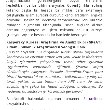
Araştırmacılara göresaldırganlar büyük transferler
keşfettiklerinde bir bildirim alıyorlar. Güvenliği ihlal edilmiş
kullanıcı başka bir hesaba bir miktar para aktarmaya
çalıştığında, işlem sürecini durdurup kendi aracılarını enjekte
ediyorlar. Başlatılan ödemeyi tamamlamak için kullanıcı
"onayla" düğmesini tıkladığında, siber suçlular alıcının
adresini değiştiriyor ve işlem miktarını en üst düzeye
çıkarıyor.Böylece hesabı tek bir hamlede boşaltıyor.
Kaspersky Küresel Araştırma ve Analiz Ekibi (GReAT)
Kıdemli Güvenlik Araştırmacısı Seongsu Park
, şunları söylüyor: "
Saldırganlar sürekli olarak başkalarını
kandırmak ve istismar etmek için yeni yollar keşfederken,
küçük işletmeler çalışanlarını temel siber güvenlik
uygulamaları konusunda eğitmeli. Şirketin kripto
cüzdanlarıyla çalışması özellikle önemlidir.Kripto para
birimi hizmetlerini ve uzantılarını kullanmanın yanlış bir
tarafı yoktur, ancak bunun hem APT hem de siber
suçlular için çekici bir hedef olduğunu unutmayın. Bu
nedenle, bu sektörün iyi korunması gerekiyor
."
BlueNoroff hakkındaki raporun tamamını
Securelist'te
okuyabilirsiniz.