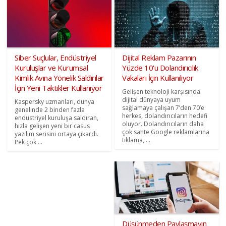
Siber Suçlular, Endüstriyel
Dijital Reklam Pazarının
Kuruluşlar ve Kurumsal
Yüzde 10'u Dolandırıcılık
Kimlik Avına Yönelik Saldırılar
Vakaları İçin Kullanılıyor
İçin Yeni Taktikler Kullanıyor
Gelişen teknoloji karşısında
dijital dünyaya uyum
Kaspersky uzmanları, dünya
sağlamaya çalışan 7’den 70’e
genelinde 2 binden fazla
herkes, dolandırıcıların hedefi
endüstriyel kuruluşa saldıran,
oluyor. Dolandırıcıların daha
hızla gelişen yeni bir casus
çok sahte Google reklamlarına
yazılım serisini ortaya çıkardı.
tıklama, ...
Pek çok ...
Düşünmeden Paylaşmayın