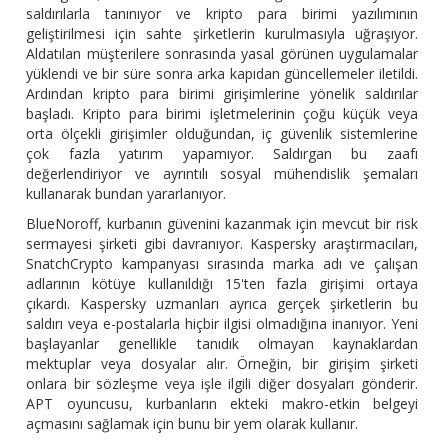
saldırılarla tanınıyor ve kripto para birimi yazılımının
geliştirilmesi için sahte şirketlerin kurulmasıyla uğraşıyor.
Aldatılan müşterilere sonrasında yasal görünen uygulamalar
yüklendi ve bir süre sonra arka kapıdan güncellemeler iletildi.
Ardından kripto para birimi girişimlerine yönelik saldırılar
başladı. Kripto para birimi işletmelerinin çoğu küçük veya
orta ölçekli girişimler olduğundan, iç güvenlik sistemlerine
çok fazla yatırım yapamıyor. Saldırgan bu zaafı
değerlendiriyor ve ayrıntılı sosyal mühendislik şemaları
kullanarak bundan yararlanıyor.
BlueNoroff, kurbanın güvenini kazanmak için mevcut bir risk
sermayesi şirketi gibi davranıyor. Kaspersky araştırmacıları,
SnatchCrypto kampanyası sırasında marka adı ve çalışan
adlarının kötüye kullanıldığı 15'ten fazla girişimi ortaya
çıkardı. Kaspersky uzmanları ayrıca gerçek şirketlerin bu
saldırı veya e-postalarla hiçbir ilgisi olmadığına inanıyor. Yeni
başlayanlar genellikle tanıdık olmayan kaynaklardan
mektuplar veya dosyalar alır. Örneğin, bir girişim şirketi
onlara bir sözleşme veya işle ilgili diğer dosyaları gönderir.
APT oyuncusu, kurbanların ekteki makro-etkin belgeyi
açmasını sağlamak için bunu bir yem olarak kullanır.