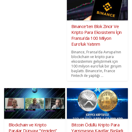
Binance’ten Blok Zincir Ve
Kripto Para Ekosistemi İçin
Fransa’da 100 Milyon
Euro’luk Yatırım
Binance, Fransa’da Avrupa’nın
blockchain ve kripto para
ekosistemini geliştirmek için
100 milyon euro’luk bir girişim
başlattı. Binance’ın, France
Fintech ile yaptığı ...
Blockchain ve Kripto
Bitcoin Ödüllü Kripto Para
Paralar Dünyayı “Yeniden”
Yarışmasına Kayıtlar Başladı