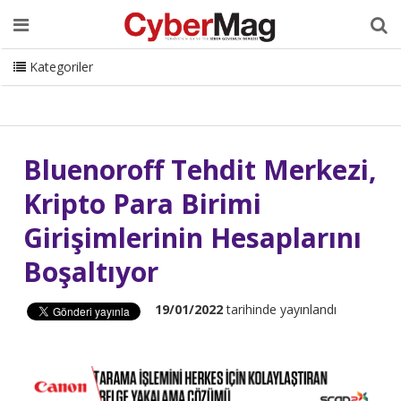
Ana Sayfa
Hakkımızda
Dergi
Editörden
Yazarlar
Danışmanlık
ISC Turkey
Sizden Gelenler
İletişim
Kategoriler
CyberMag Logo
Bluenoroff Tehdit Merkezi,
Kripto Para Birimi
Girişimlerinin Hesaplarını
Boşaltıyor
19/01/2022
tarihinde yayınlandı