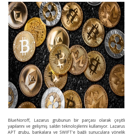
BlueNoroff, Lazarus grubunun bir parçası olarak çeşitli
yapılarını ve gelişmiş saldırı teknolojilerini kullanıyor. Lazarus
APT grubu, bankalara ve SWIFT'e bağlı sunuculara yönelik