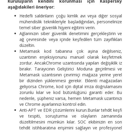
Kuruluşların kendini korunması için Kaspersky
aşağıdakileri öneriyor:
Hedefli saldırıların çoğu kimlik avı veya diğer sosyal
mühendislik teknikleriyle başladığından, personelinize
temel siber güvenlik hijyeni eğitimi verin.
Ağlarınızın siber güvenlik denetimini gerçekleştirin ve
ağ çevresinde veya içinde keşfedilen tüm zayıflıkları
düzeltin.
Metamask kod tabanına çok aşina değilseniz,
uzantının enjeksiyonunu manuel olarak keşfetmek
zordur. AncakChrome uzantısında yapılan değişiklik iz
bırakır. Tarayıcının Geliştirici Moduna geçirilmesi ve
Metamask uzantısının çevrimiçi mağaza yerine yerel
bir dizinden yüklenmesi gerekir. Eklenti mağazadan
geliyorsa Chrome, kod için dijital imza doğrulamasını
zorunlu kılar ve kod bütünlüğünü garanti eder. Bu
nedenle, şüpheniz varsa, hemen Metamask uzantınızı
ve Chrome ayarlarınızı kontrol edin.
Anti-APT ve EDR çözümlerini kurun.Bunlar tehdit keşfi
ve tespiti, soruşturma ve olayların zamanında
düzeltilmesini mümkün kılar. SOC ekibinizin en son
tehdit istihbaratına erişimini sağlayın ve profesyonel