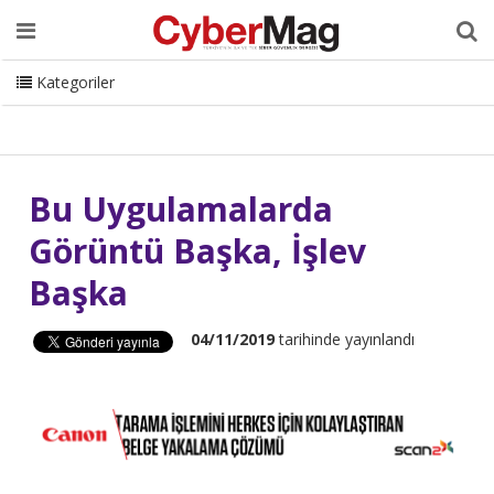
Ana Sayfa
Hakkımızda
Dergi
Editörden
Yazarlar
Danışmanlık
ISC Turkey
Sizden Gelenler
İletişim
Kategoriler
CyberMag Logo
Bu Uygulamalarda
Görüntü Başka, İşlev
Başka
04/11/2019
tarihinde yayınlandı