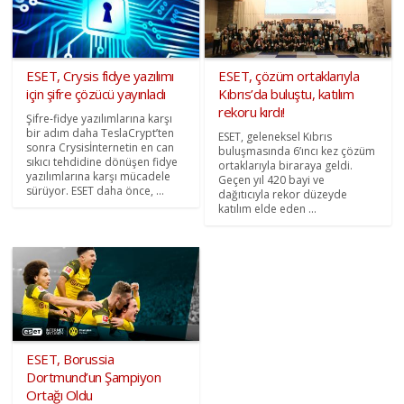
ESET, Crysis fidye yazılımı
ESET, çözüm ortaklarıyla
için şifre çözücü yayınladı
Kıbrıs’da buluştu, katılım
rekoru kırdı!
Şifre-fidye yazılımlarına karşı
bir adım daha TeslaCrypt’ten
ESET, geleneksel Kıbrıs
sonra Crysisİnternetin en can
buluşmasında 6’ıncı kez çözüm
sıkıcı tehdidine dönüşen fidye
ortaklarıyla biraraya geldi.
yazılımlarına karşı mücadele
Geçen yıl 420 bayi ve
sürüyor. ESET daha önce, ...
dağıtıcıyla rekor düzeyde
katılım elde eden ...
ESET, Borussia
Dortmund’un Şampiyon
Ortağı Oldu