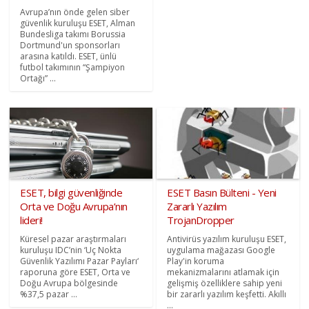
Avrupa’nın önde gelen siber
güvenlik kuruluşu ESET, Alman
Bundesliga takımı Borussia
Dortmund'un sponsorları
arasına katıldı. ESET, ünlü
futbol takımının “Şampiyon
Ortağı” ...
ESET, bilgi güvenliğinde
ESET Basın Bülteni - Yeni
Orta ve Doğu Avrupa’nın
Zararlı Yazılım
lideri!
TrojanDropper
Küresel pazar araştırmaları
Antivirüs yazılım kuruluşu ESET,
kuruluşu IDC’nin ‘Uç Nokta
uygulama mağazası Google
Güvenlik Yazılımı Pazar Payları‘
Play'in koruma
raporuna göre ESET, Orta ve
mekanizmalarını atlamak için
Doğu Avrupa bölgesinde
gelişmiş özelliklere sahip yeni
%37,5 pazar ...
bir zararlı yazılım keşfetti. Akıllı
...