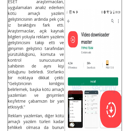
ESET araştırmacıları,
uygulamaları analiz ederken
kötü amaçlı yazılım
geliştiricisinin ardında pek çok
iz bıraktığını fark etti.
Araştırmacılar, açık kaynak
bilgileri yoluyla reklam yazılımı
geliştiricisini takip etti ve
girişimin geliştirici tarafından
yürütüldüğünü, komuta ve
kontrol sunucusunun
sahibinin de aynı kişi
olduğunu belirledi. Stefanko
bir noktaya dikkat çekti:
“Geliştiricinin kimliğini
belirlemek, başka kötü amaçlı
yazılımları ve girişimleri
keşfetme çabamızın bir yan
etkisiydi.”
Reklam yazılımları, diğer kötü
amaçlı yazılım türleri kadar
tehlikeli olmasa da bunun