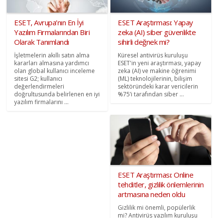
ESET, Avrupa’nın En İyi
ESET Araştırması: Yapay
Yazılım Firmalarından Biri
zeka (AI) siber güvenlikte
Olarak Tanımlandı
sihirli değnek mi?
İşletmelerin akıllı satın alma
Küresel antivirüs kuruluşu
kararları almasına yardımcı
ESET'in yeni araştırması, yapay
olan global kullanıcı inceleme
zeka (AI) ve makine öğrenimi
sitesi G2; kullanıcı
(ML) teknolojilerinin, bilişim
değerlendirmeleri
sektöründeki karar vericilerin
doğrultusunda belirlenen en iyi
%75’i tarafından siber ...
yazılım firmalarını ...
ESET Araştırması: Online
tehditler, gizlilik önlemlerinin
artmasına neden oldu
Gizlilik mi önemli, popülerlik
mi? Antivirüs yazılım kuruluşu