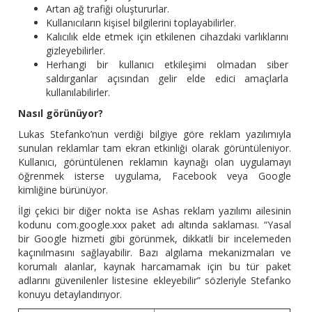
Artan ağ trafiği oluştururlar.
Kullanıcıların kişisel bilgilerini toplayabilirler.
Kalıcılık elde etmek için etkilenen cihazdaki varlıklarını
gizleyebilirler.
Herhangi bir kullanıcı etkileşimi olmadan siber
saldırganlar açısından gelir elde edici amaçlarla
kullanılabilirler.
Nasıl görünüyor?
Lukas Stefanko’nun verdiği bilgiye göre reklam yazılımıyla
sunulan reklamlar tam ekran etkinliği olarak görüntüleniyor.
Kullanıcı, görüntülenen reklamın kaynağı olan uygulamayı
öğrenmek isterse uygulama, Facebook veya Google
kimliğine bürünüyor.
İlgi çekici bir diğer nokta ise Ashas reklam yazılımı ailesinin
kodunu com.google.xxx paket adı altında saklaması. “Yasal
bir Google hizmeti gibi görünmek, dikkatli bir incelemeden
kaçınılmasını sağlayabilir. Bazı algılama mekanizmaları ve
korumalı alanlar, kaynak harcamamak için bu tür paket
adlarını güvenilenler listesine ekleyebilir” sözleriyle Stefanko
konuyu detaylandırıyor.