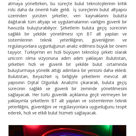
atmaya yöneltirken, bu süreçte bulut teknolojilerinin kritik
rolü daha da önemli hale geldi. İş süreçlerini bulut altyapısı
üzerinden yürüten şirketler, veri kaynaklarını bulutta
dağıtarak tüm altyapı ve uygulamalarının varlığını güvenli bir
havuzda buluşturabiliyor.
Şirketlerin buluta geçiş sürecinin
sağlıklı bir şekilde yönetilmesi için BT alt yapıları ve
sistemlerinin teknik yeterliliğinin, güvenliğinin ve
regülasyonlara uygunluğunun analiz edilmesi büyük bir önem
taşıyor.
Türkiye’nin en hızlı büyüyen teknoloji şirketi olarak
unicorn olma vizyonuna adım adım yaklaşan Bulutistan,
şirketleri hızlı ve güvenli bir şekilde bulut ortamında
buluşturmaya yönelik attığı adımlara bir yenisini daha ekledi.
Bulutistan, BeyazNet iş birliğiyle şirketlerin mevcut alt
yapısının
Dijital Olgunluk Analizi’ni çıkararak, buluta geçiş
sürecinin sağlıklı ve güvenli bir zeminde yönetilmesini
sağlayacak. Her türlü güvenlik açıklarına geçit vermeyen bir
yaklaşımla şirketlerin BT alt yapıları ve sistemlerinin teknik
yeterliliğini, güvenliğini ve regülasyonlara uygunluğunu tespit
ederek, hızlı ve etkili bulut hizmeti sağlayacak.