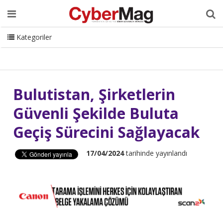
Ana Sayfa
Hakkımızda
Dergi
Editörden
Yazarlar
Danışmanlık
ISC Turkey
Sizden Gelenler
İletişim
Kategoriler
CyberMag Logo
Bulutistan, Şirketlerin
Güvenli Şekilde Buluta
Geçiş Sürecini Sağlayacak
17/04/2024
tarihinde yayınlandı