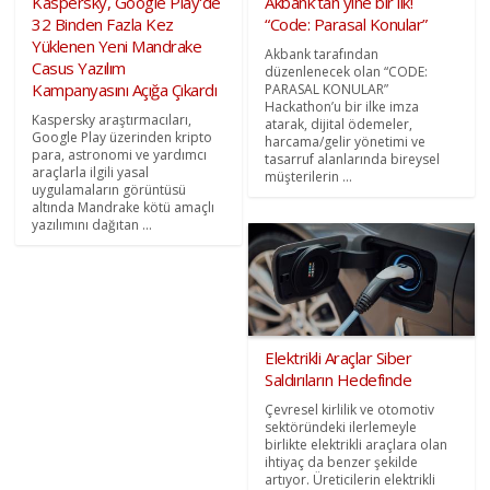
Kaspersky, Google Play'de
Akbank’tan yine bir ilk!
32 Binden Fazla Kez
“Code: Parasal Konular”
Yüklenen Yeni Mandrake
Akbank tarafından
Casus Yazılım
düzenlenecek olan “CODE:
Kampanyasını Açığa Çıkardı
PARASAL KONULAR”
Hackathon’u bir ilke imza
Kaspersky araştırmacıları,
atarak, dijital ödemeler,
Google Play üzerinden kripto
harcama/gelir yönetimi ve
para, astronomi ve yardımcı
tasarruf alanlarında bireysel
araçlarla ilgili yasal
müşterilerin ...
uygulamaların görüntüsü
altında Mandrake kötü amaçlı
yazılımını dağıtan ...
Elektrikli Araçlar Siber
Saldırıların Hedefinde
Çevresel kirlilik ve otomotiv
sektöründeki ilerlemeyle
birlikte elektrikli araçlara olan
ihtiyaç da benzer şekilde
artıyor. Üreticilerin elektrikli