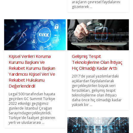
araçların çevresel faydalarını
gözeterek ...
Kişisel Verileri Koruma
Gelişmiş Tespit
Kurumu Başkanı Ve
Teknolojilerine Olan İhtiyaç
Rekabet Kurumu Başkan
Hiç Olmadığı Kadar Arttı
Yardımcısı Kişisel Veri Ve
2017’de yasal yazılımlardaki
Rekabet Hukukunu
açıklardan faydalanılarak
Değerlendirdi!
gerçekleştirilen büyük veri
hırsızlıkları, gelişmiş tespit
Legal 500 tarafından hayata
teknolojilerine olan ihtiyacı
geçirilen GC Summit Türkiye
daha önce hiç olmadığı kadar
2022 etkinliği geçtiğimiz
yüksek bir ...
günlerde İstanbul Çırağan
Sarayı’ndagerçekleştirildi.
Türkiye'de faaliyet gösteren
yerli ve uluslararası ...