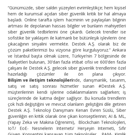
“Günümüzde, siber saldırı yüzeyleri evrimleştikçe; hem kişisel
hem de kurumsal açıdan siber güvenlik kritik bir hal almaya
başladı. Online tarafta işlem hacminin ve paylaşılan bilginin
artması ile depolanan hassas bilgiler ve bunların mahiyetleri
siber güvenlik tedbirlerini öne çıkardı. Gelecek trendler ise
sofistike bir yaklaşım ile katmanlı be bütünleşik işlevlerin öne
çıkacağının sinyalini vermekte. Destek A.Ş. olarak biz de
çözüm paketlerimizi bu vizyona göre kurguluyoruz.” Ankara
ve İstanbul başta olmak üzere, Türkiye’nin 7 bölgesinde de
faaliyetleri bulunan, 30’dan fazla irtibat ofisi ve 600’den fazla
çalışanı ile Destek A.Ş. gelecek siber güvenlik trendlerine özel
hazırladığı çözümler ile ön plana çıkıyor.
Bilişim ve iletişim teknolojileri
nde, danışmanlık, tasarım,
satış ve satış sonrası hizmetler sunan #Destek A.Ş.
müşterilerinin kendi işlerine odaklanmalarını sağlarken; iş
süreçlerinde de katma değer sağlıyor. Bu konuda trendlerin
çok hızlı değiştiğini ve mevcut olanların geliştiğini dile getiren
Destek A.Ş. Teknoloji Danışmanı Kenan Evren Süslü, Siber
güvenliğin en kritik olarak öne çıkan konseptlerinin; AI & ML,
(Yapay Zeka ve Makina Öğrenimi), Blockchain Teknolojileri,
IoT/ EoE- Nesnelerin Interneti/ Herşeyin Interneti, Sıfır
Güven Konseptini kapsayan tüm teknolojiler, PAM- Kimlik