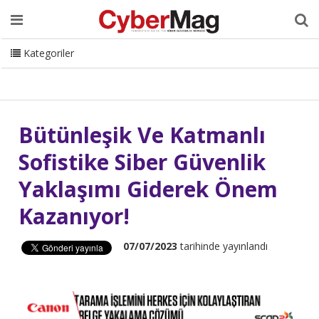
Ana Sayfa
Hakkımızda
Dergi
Editörden
Yazarlar
Danışmanlık
ISC Turkey
Sizden Gelenler
İletişim
Kategoriler
CyberMag Logo
Bütünleşik Ve Katmanlı
Sofistike Siber Güvenlik
Yaklaşımı Giderek Önem
Kazanıyor!
07/07/2023
tarihinde yayınlandı