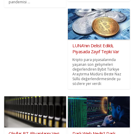
pandemisi ...
LUNA’nın Delist Edildi,
Piyasada Zayıf Tepki Var
Kripto para piyasalarında
yaşanan son gelişmeleri
değerlendiren Bybit Türkiye
Araştırma Müdürü Beste Naz
Süllü değerlendirmesinde şu
sözlere yer verdi:
Okullar BT Altyapılarını Veri
Dark Web Nedir? Dark