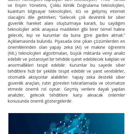
ve Erişim Yönetimi, Çoklu Kimlik Doğrulama teknolojileri,
kuantum bilgisayar teknolojileri, 6G ve gelişmiş internet
olacağını dile getirirken; “Gelecek çok devinimli bir siber
güvenlik hareket alanı oluşturmaya kararlı, bu saydığım
teknolojiler artık anayasa maddeleri gibi birer temel haline
gelecek, kişi ve kurumlar da buna göre gardını almalı.”
Açıklamasında bulundu. Piyasada öne çıkan çözümlerden en
önemlilerinden olan yapay zeka (AI) ve makine öğrenimi
(ML) teknolojileri algoritmaları, büyük miktarda veriyi analiz
edebilir ve potansiyel bir tehdide işaret edebilecek kalıpları ve
anormallikleri tespit edebilir. Kurumlar bu sayede siber
tehditlere hızlı bir şekilde tespit edebilir ve yanıt verebilirler,
otomatik aksiyonlar alabilirler. Yapay zeka destekli siber
güvenlik araçları, rutin görevleri tekrarlamada ve otomatize
etmede önemli rol oynar. Geçmiş verilere dayalı yapılan
analizler, gelecek tehditlere karşı alınacak önlemler
konusunda önemli göstergelerdir.