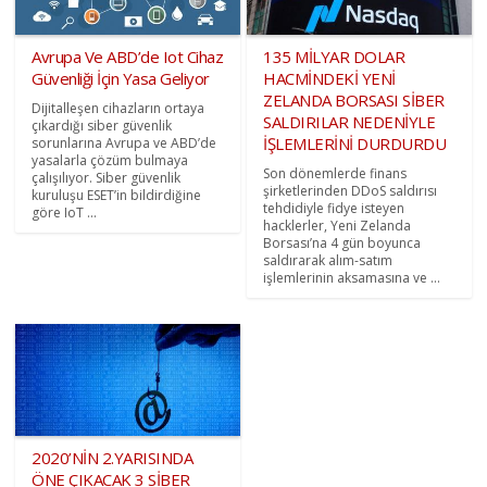
Avrupa Ve ABD’de Iot Cihaz
135 MİLYAR DOLAR
Güvenliği İçin Yasa Geliyor
HACMİNDEKİ YENİ
ZELANDA BORSASI SİBER
Dijitalleşen cihazların ortaya
SALDIRILAR NEDENİYLE
çıkardığı siber güvenlik
İŞLEMLERİNİ DURDURDU
sorunlarına Avrupa ve ABD’de
yasalarla çözüm bulmaya
Son dönemlerde finans
çalışılıyor. Siber güvenlik
şirketlerinden DDoS saldırısı
kuruluşu ESET’in bildirdiğine
tehdidiyle fidye isteyen
göre IoT ...
hacklerler, Yeni Zelanda
Borsası’na 4 gün boyunca
saldırarak alım-satım
işlemlerinin aksamasına ve ...
2020’NİN 2.YARISINDA
ÖNE ÇIKACAK 3 SİBER