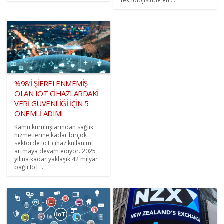
teknolojisinde en ...
%98’İ ŞİFRELENMEMİŞ
OLAN IOT CİHAZLARDAKİ
VERİ GÜVENLİĞİ İÇİN 5
ÖNEMLİ ADIM!
Kamu kuruluşlarından sağlık
hizmetlerine kadar birçok
sektörde IoT cihaz kullanımı
artmaya devam ediyor. 2025
yılına kadar yaklaşık 42 milyar
bağlı IoT ...