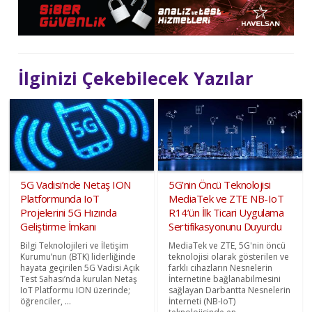
İlginizi Çekebilecek Yazılar
5G Vadisi’nde Netaş ION
5G’nin Öncü Teknolojisi
Platformunda IoT
MediaTek ve ZTE NB-IoT
Projelerini 5G Hızında
R14’ün İlk Ticari Uygulama
Geliştirme İmkanı
Sertifikasyonunu Duyurdu
Bilgi Teknolojileri ve İletişim
MediaTek ve ZTE, 5G'nin öncü
Kurumu’nun (BTK) liderliğinde
teknolojisi olarak gösterilen ve
hayata geçirilen 5G Vadisi Açık
farklı cihazların Nesnelerin
Test Sahası’nda kurulan Netaş
İnternetine bağlanabilmesini
IoT Platformu ION üzerinde;
sağlayan Darbantta Nesnelerin
öğrenciler, ...
İnterneti (NB-IoT)