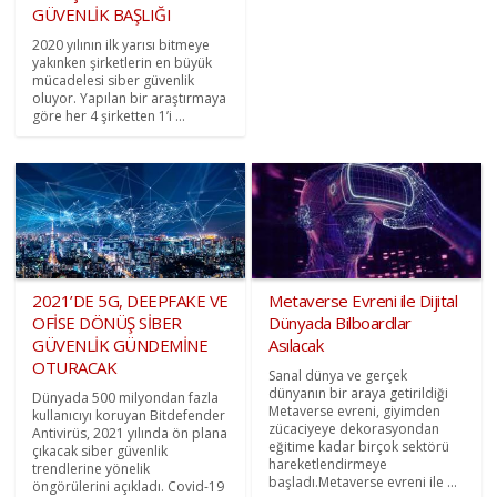
GÜVENLİK BAŞLIĞI
2020 yılının ilk yarısı bitmeye
yakınken şirketlerin en büyük
mücadelesi siber güvenlik
oluyor. Yapılan bir araştırmaya
göre her 4 şirketten 1’i ...
2021’DE 5G, DEEPFAKE VE
Metaverse Evreni ile Dijital
OFİSE DÖNÜŞ SİBER
Dünyada Bilboardlar
GÜVENLİK GÜNDEMİNE
Asılacak
OTURACAK
Sanal dünya ve gerçek
dünyanın bir araya getirildiği
Dünyada 500 milyondan fazla
Metaverse evreni, giyimden
kullanıcıyı koruyan Bitdefender
zücaciyeye dekorasyondan
Antivirüs, 2021 yılında ön plana
eğitime kadar birçok sektörü
çıkacak siber güvenlik
hareketlendirmeye
trendlerine yönelik
başladı.Metaverse evreni ile ...
öngörülerini açıkladı. Covid-19