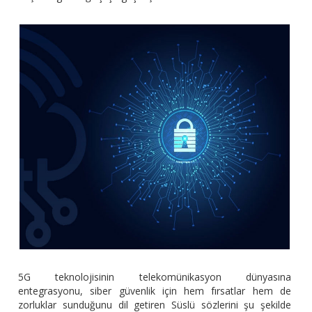
5G teknolojisinin telekomünikasyon dünyasına
entegrasyonu, siber güvenlik için hem fırsatlar hem de
zorluklar sunduğunu dil getiren Süslü sözlerini şu şekilde