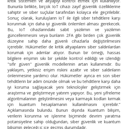
kritik sistemleri ve altyapıyı kontrol etmek için kullanılıyor.
Bununla birlikte, birçok IoT cihazı zayıf güvenlik özelliklerine
sahiptir ve siber suçlular tarafından kolayca ele geçirilebilir.
Sonuç olarak, kuruluşların IoT ile ilgili siber tehditlere karşı
korunmak için daha iyi güvenlik önlemleri alması gerekecek.
Bu, IoT cihazlarındaki sabit yazılımın ve yazılımın
güncellenmesini veya bunların 2FA gibi birden çok güvenlik
düzeyine sahip daha güvenli cihazlarla değiştirilmesini
içerebilir. Hükümetler de kritik altyapılarını siber saldırılardan
korumak için adımlar atıyor. Bunun bir örneği, hassas
bilgilere erişimin sıkı bir şekilde kontrol edildiği ve izlendiği
"sıfır güven" güvenlik modellerinin artan kullanımıdır. Bu
yaklaşım, yetkisiz erişim riskini azaltır ve siber saldırıların
önlenmesine yardımcı olur. Hükümetler ayrıca en son siber
tehditlerin bir adım önünde olmak ve bu tehditlere karşı daha
iyi koruma sağlayacak yeni teknolojiler geliştirmek için
araştırma ve geliştirmeye yatırım yapıyor. Bu, yeni şifreleme
algoritmalarının geliştirilmesini veya karmaşık kodları kırmak
için kuantum hesaplamanın kullanılmasını içerebilir.”
Açıklamasında bulundu. Bunun dışında Kuantum bilişim,
verilerin korunma ve işlenme biçiminde devrim yaratma
potansiyeline sahip olduğundan, siber güvenlik ve kuantum
bilişimin geleceği iç içe geçmiş durumdadır.