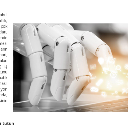
abul
lik,
k çok
arı,
imde
mesi
erin
ari,
ları
i iş
ğunu
atik
asıl
yor.
nda,
inin
ı tutun