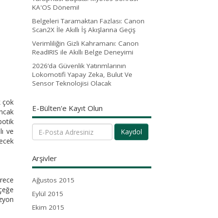
KA'OS Dönemi!
Belgeleri Taramaktan Fazlası: Canon
Scan2X İle Akıllı İş Akışlarına Geçiş
Verimliliğin Gizli Kahramanı: Canon
ReadIRIS ile Akıllı Belge Deneyimi
2026’da Güvenlik Yatırımlarının
Lokomotifi Yapay Zeka, Bulut Ve
Sensor Teknolojisi Olacak
k çok
E-Bülten'e Kayıt Olun
Ancak
botik
lı ve
Kaydol
lecek
Arşivler
ürece
Ağustos 2015
lçeğe
Eylül 2015
izyon
Ekim 2015