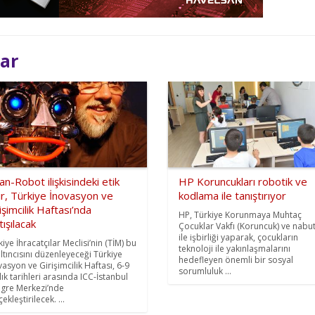
lar
an-Robot ilişkisindeki etik
HP Koruncukları robotik ve
ır, Türkiye İnovasyon ve
kodlama ile tanıştırıyor
işimcilik Haftası’nda
HP, Türkiye Korunmaya Muhtaç
tışılacak
Çocuklar Vakfı (Koruncuk) ve nabu
ile işbirliği yaparak, çocukların
iye İhracatçılar Meclisi’nin (TİM) bu
teknoloji ile yakınlaşmalarını
 altıncısını düzenleyeceği Türkiye
hedefleyen önemli bir sosyal
vasyon ve Girişimcilik Haftası, 6-9
sorumluluk ...
lık tarihleri arasında ICC-İstanbul
gre Merkezi’nde
ekleştirilecek. ...