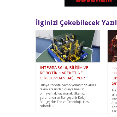
İlginizi Çekebilecek Yazı
INTEGRA 3646, BİLİŞİM VE
İns
ROBOTİK HAREKETİNE
sın
GİRESUN’DAN BAŞLIYOR
Gir
tar
Dünya Robotik Şampiyonası’nda 4000
takım arasından dünya finalisti
Türk
olmaya hak kazanarak ülkemizi
yıl
gururlandıran Bahçeşehir Koleji
İno
Bahçeşehir Fen ve Teknoloji Lisesi
Ara
robotik ...
Kon
gerç