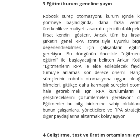
3.Eğitimi kurum geneline yayın
Robotik süreç otomasyonu kurum içinde k
görmeye başladığında, daha fazla verimli
üretkenlik ve maliyet tasarrufu için irili ufaklı pe
fırsat kendini gösterir. Ancak tüm bu fırsatl
şirketin genel RPA stratejisiyle uyumlu biç
değerlendirebilmek için çalışanların eğitil
gerekiyor. Bu döngünün öncelikle "eğitmenl
eğitimi" ile başlayacağını belirten Ankur Koth
"Eğitmenlerin RPA ile elde edilebilecek fayda
tümüyle anlaması son derece önemli. Hang
süreçlerinin robotik otomasyona uygun oldu
bilmeleri, gittikçe daha karmaşık süreçleri otom
hale getirebilmek için RPA kurulumlarını n
geliştireceklerini çözümlemeleri gerekiyor." di
Eğitmenler bu bilgi birikimine sahip oldukları
bunun çalışanlara, yöneticilere ve RPA stratejis
diğer paydaşlarına aktarmak kolaylaşıyor.
4.Geliştirme, test ve üretim ortamlarını ayr