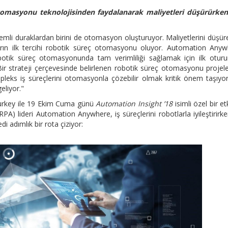
tomasyonu teknolojisinden faydalanarak maliyetleri düşürürken,
nemli duraklardan birini de otomasyon oluşturuyor. Maliyetlerini düşür
arın ilk tercihi robotik süreç otomasyonu oluyor. Automation Any
otik süreç otomasyonunda tam verimliliği sağlamak için ilk otur
Bir strateji çerçevesinde belirlenen robotik süreç otomasyonu projele
leks iş süreçlerini otomasyonla çözebilir olmak kritik önem taşıyo
eliyor."
Turkey ile 19 Ekim Cuma günü
Automation Insight ’18
isimli özel bir etk
) lideri Automation Anywhere, iş süreçlerini robotlarla iyileştirirk
di adımlık bir rota çiziyor: