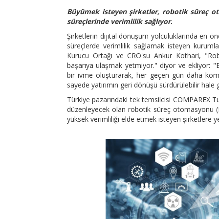
Büyümek isteyen şirketler, robotik süreç o
süreçlerinde verimlilik sağlıyor
.
Şirketlerin dijital dönüşüm yolculuklarında en ö
süreçlerde verimlilik sağlamak isteyen kuruml
Kurucu Ortağı ve CRO'su Ankur Kothari, "Rob
başarıya ulaşmak yetmiyor." diyor ve ekliyor: "
bir ivme oluşturarak, her geçen gün daha komp
sayede yatırımın geri dönüşü sürdürülebilir hale g
Türkiye pazarındaki tek temsilcisi COMPAREX 
düzenleyecek olan robotik süreç otomasyonu (RPA
yüksek verimliliği elde etmek isteyen şirketlere ye