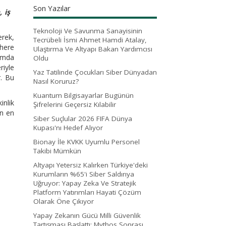
Son Yazılar
 iş
Teknoloji Ve Savunma Sanayisinin
erek,
Tecrübeli İsmi Ahmet Hamdi Atalay,
where
Ulaştırma Ve Altyapı Bakan Yardımcısı
umda
Oldu
riyle
Yaz Tatilinde Çocukları Siber Dünyadan
r. Bu
Nasıl Koruruz?
Kuantum Bilgisayarlar Bugünün
inlik
Şifrelerini Geçersiz Kılabilir
en en
Siber Suçlular 2026 FIFA Dünya
Kupası'nı Hedef Alıyor
Bionay İle KVKK Uyumlu Personel
Takibi Mümkün
Altyapı Yetersiz Kalırken Türkiye'deki
Kurumların %65'i Siber Saldırıya
Uğruyor: Yapay Zeka Ve Stratejik
Platform Yatırımları Hayati Çözüm
Olarak Öne Çıkıyor
Yapay Zekanın Gücü Milli Güvenlik
Tartışması Başlattı: Mythos Sonrası