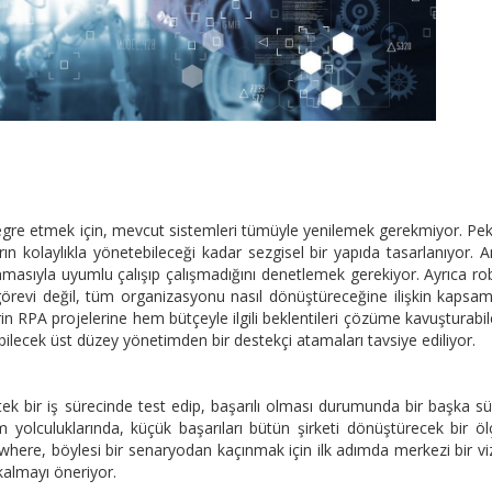
gre etmek için, mevcut sistemleri tümüyle yenilemek gerekmiyor. Pe
arın kolaylıkla yönetebileceği kadar sezgisel bir yapıda tasarlanıyor. 
asıyla uyumlu çalışıp çalışmadığını denetlemek gerekiyor. Ayrıca ro
örevi değil, tüm organizasyonu nasıl dönüştüreceğine ilişkin kapsam
erin RPA projelerine hem bütçeyle ilgili beklentileri çözüme kavuşturabi
bilecek üst düzey yönetimden bir destekçi atamaları tavsiye ediliyor.
k bir iş sürecinde test edip, başarılı olması durumunda bir başka s
yolculuklarında, küçük başarıları bütün şirketi dönüştürecek bir ö
here, böylesi bir senaryodan kaçınmak için ilk adımda merkezi bir v
kalmayı öneriyor.