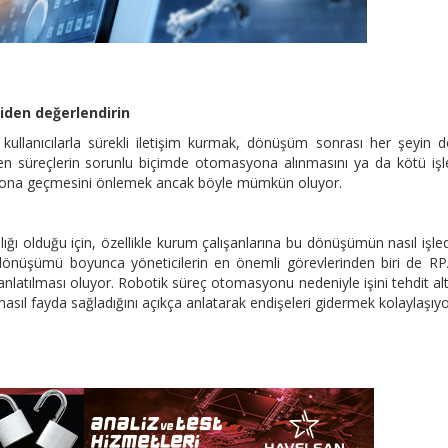
iden değerlendirin
llanıcılarla sürekli iletişim kurmak, dönüşüm sonrası her şeyin 
şleyen süreçlerin sorunlu biçimde otomasyona alınmasını ya da kötü iş
asyona geçmesini önlemek ancak böyle mümkün oluyor.
ı olduğu için, özellikle kurum çalışanlarına bu dönüşümün nasıl işled
önüşümü boyunca yöneticilerin en önemli görevlerinden biri de RP
atılması oluyor. Robotik süreç otomasyonu nedeniyle işini tehdit al
nasıl fayda sağladığını açıkça anlatarak endişeleri gidermek kolaylaşıyo