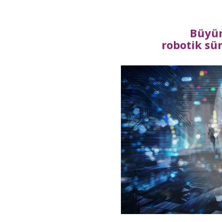
Büyüm
robotik sü