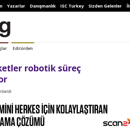
n
Yazarlar
Danışmanlık
ISC Turkey
Sizden Gelenler
İ
jlar
Editörden
etler robotik süreç
or
ınlandı