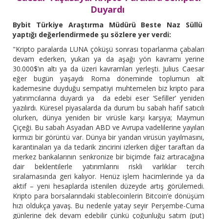
Duyardı
Bybit Türkiye Araştırma Müdürü Beste Naz Süllü
yaptığı değerlendirmede şu sözlere yer verdi:
"Kripto paralarda LUNA çöküşü sonrası toparlanma çabaları
devam ederken, yukarı ya da aşağı yön kavramı yerine
30.000$’ın altı ya da üzeri kavramları yerleşti. Julius Caesar
eğer bugün yaşaydı Roma döneminde toplumun alt
kademesine duyduğu sempatiyi muhtemelen biz kripto para
yatırımcılarına duyardı ya da edebi eser ‘Sefiller’ yeniden
yazılırdı. Küresel piyasalarda da durum bu sabah hafif satıcılı
olurken, dünya yeniden bir virüsle karşı karşıya; Maymun
Çiçeği. Bu sabah Asyadan ABD ve Avrupa vadelilerine yayılan
kırmızı bir görüntü var. Dünya bir yandan virüsün yayılmasını,
karantinaları ya da tedarik zincirini izlerken diğer taraftan da
merkez bankalarının senkronize bir biçimde faiz artıracağına
dair beklentilerle yatırımlarını riskli varlıklar tercih
sıralamasında geri kalıyor. Henüz işlem hacimlerinde ya da
aktif – yeni hesaplarda istenilen düzeyde artış görülemedi.
Kripto para borsalarındaki stablecoinlerin Bitcoin’e dönüşüm
hızı oldukça yavaş. Bu nedenle yatay seyir Perşembe-Cuma
günlerine dek devam edebilir çünkü çoğunluğu satım (put)