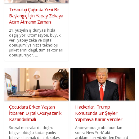
Teknoloji Çağında Yeni Bir
Başlangıç İçin Yapay Zekaya
Adım Atmanın Zamanı
21. yüzyılın iş dünyası hızla
değişiyor. Otomasyon, büyük
veri, yapay zeka ve dijital
dönüşüm; yalnızca teknoloji
şirketlerini değil, tüm sektörleri
dönüştürüyor. ...
Çocuklara Erken Yaştan
Hackerlar, Trump
İtibaren Dijital Okuryazarlık
Konusunda Bir Şeyler
Kazandırılmalı
Yapmaya Karar Verdiler
Sosyal mecralarda doğru
Anonymous grubu bundan
bilgiye olduğu kadar yanlış
sonra New York’taki
bilgiye ulaşmak da çok kolay.
açıklamaları yüzünden Donald