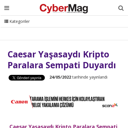
Ana Sayfa
Hakkımızda
Dergi
Editörden
Yazarlar
Danışmanlık
ISC Turkey
Sizden Gelenler
İletişim
Kategoriler
CyberMag Logo
Caesar Yaşasaydı Kripto
Paralara Sempati Duyardı
24/05/2022
tarihinde yayınlandı
Caesar Yaşasaydı Kripto Paralara Sempati