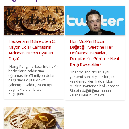
Hackerların Bitfinex’ten 65
Elon Musk’ın Bitcoin
Milyon Dolar Çalmasının
Dağıttığı Tweet’ine Her
Ardından Bitcoin Fiyatları
Defasında İnananlar,
Düştü
Deepfake’ini Görünce Nasıl
Karşı Koyacaklar?
Hong-Kong merkezli Bitfinex’in
hackerların saldırısına
Siber dolandırıcılar, aynı
uğraması ile 65 milyon dolar
yöntemi son iki yıldır birçok
değerinde dijital döviz
kez denedikleri halde, Elon
çalınmıştı. Saldırı, zaten fiyatı
Musk’ın Twitter’da bol keseden
düşmekte olan bitconin
Bitcoin dağıttığına inanan
düşüşünü ...
kalabalıklar bulmakta ...