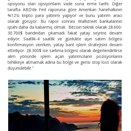
opsiyonu olan opsiyonların vade sona erme tarihi. Diğer
tarafta ABD’de Fed raporuna göre Amerikan hanehalkının
%12’si kripto para yatırımı yapıyor ve bunu yatırım aracı
olarak görüyor. Bu rapor sonrası Wallstreet bankalarının
iştahı daha da kabarmış olmalı. Bitcoin teknik olarak 28.600-
30.700$ bandından çıkamadı fakat yatay seyrine devam
ediyor. Saatlik-4 saatlik ve günlükte aşırı satım bölgesi
konfirmasyon verirken, yatay bant işlem stratejisini devam
ettiriliyor. 28.300$ ise sarkma bölgesi olarak değerlendirilirse
alım yönünde işlem açan yatırımcıların pozisyonlarını
tehlikeye atmamak adına bu bölge ve gerisi stop loss olarak
düşünülebilir."