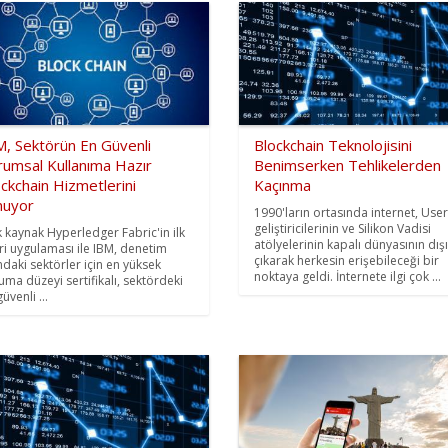
M, Sektörün En Güvenli
Blockchain Teknolojisini
rumsal Kullanıma Hazır
Benimserken Tehlikelerden
ckchain Hizmetlerini
Kaçınma
nuyor
1990'ların ortasında internet, Use
geliştiricilerinin ve Silikon Vadisi
k kaynak Hyperledger Fabric'in ilk
atölyelerinin kapalı dünyasının dış
ari uygulaması ile IBM, denetim
çıkarak herkesin erişebileceği bir
ındaki sektörler için en yüksek
noktaya geldi. İnternete ilgi çok ...
uma düzeyi sertifikalı, sektördeki
üvenli ...