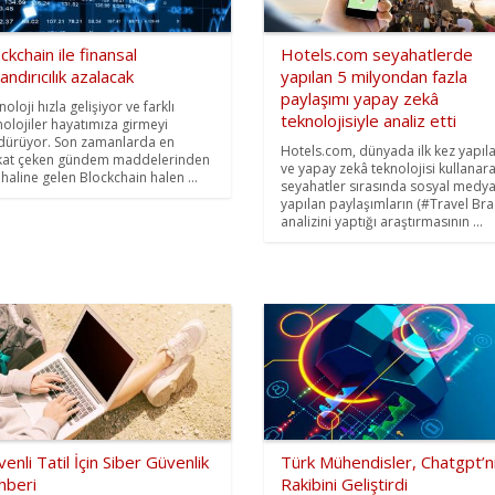
ckchain ile finansal
Hotels.com seyahatlerde
andırıcılık azalacak
yapılan 5 milyondan fazla
paylaşımı yapay zekâ
oloji hızla gelişiyor ve farklı
teknolojisiyle analiz etti
nolojiler hayatımıza girmeyi
dürüyor. Son zamanlarda en
Hotels.com, dünyada ilk kez yapıl
kat çeken gündem maddelerinden
ve yapay zekâ teknolojisi kullanar
i haline gelen Blockchain halen ...
seyahatler sırasında sosyal medy
yapılan paylaşımların (#Travel Bra
analizini yaptığı araştırmasının ...
enli Tatil İçin Siber Güvenlik
Türk Mühendisler, Chatgpt’n
hberi
Rakibini Geliştirdi