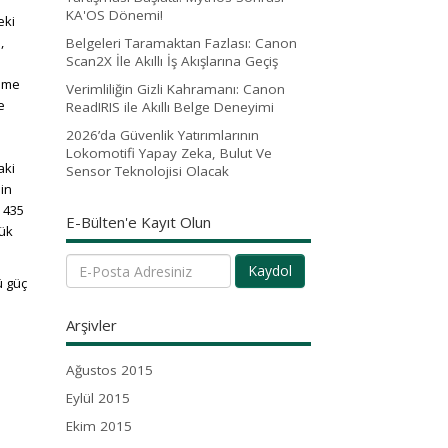
KA'OS Dönemi!
eki
,
Belgeleri Taramaktan Fazlası: Canon
Scan2X İle Akıllı İş Akışlarına Geçiş
ünme
Verimliliğin Gizli Kahramanı: Canon
e
ReadIRIS ile Akıllı Belge Deneyimi
2026’da Güvenlik Yatırımlarının
Lokomotifi Yapay Zeka, Bulut Ve
aki
Sensor Teknolojisi Olacak
nin
n 435
E-Bülten'e Kayıt Olun
yük
Kaydol
ü güç
Arşivler
Ağustos 2015
Eylül 2015
Ekim 2015