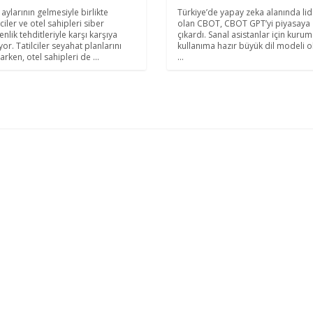
 aylarının gelmesiyle birlikte
Türkiye’de yapay zeka alanında lid
lciler ve otel sahipleri siber
olan CBOT, CBOT GPT’yi piyasaya
nlik tehditleriyle karşı karşıya
çıkardı. Sanal asistanlar için kurum
yor. Tatilciler seyahat planlarını
kullanıma hazır büyük dil modeli o
arken, otel sahipleri de ...
...