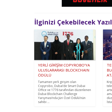
İlginizi Çekebilecek Yazı
YERLİ GİRİŞİM COPYROBO’YA
TE
ULUSLARARASI BLOCKCHAIN
BL
ÖDÜLÜ
AT
Tamamen yerli girişim olan
Kri
Copyrobo, Dubai’de Smart Dubai
tek
Office ve 1776 tarafından düzenlenen
art
Dubai Blockchain Challenge
ama
Yarışması’nda Jüri Özel Ödülü’nün
düz
sahibi ...
İsta