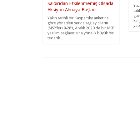
Saldırıdan Etkilenmemiş Olsada
Yaz
Aksiyon Almaya Başladı
tati
güve
Yakın tarihli bir Kaspersky anketine
kalı
göre yönetilen servis sağlayıcıların
yap
(MSP'ler) %28'i, Aralık 2020'de bir MSP
yazılım sağlayıcısına yönelik büyük bir
tedarik ...