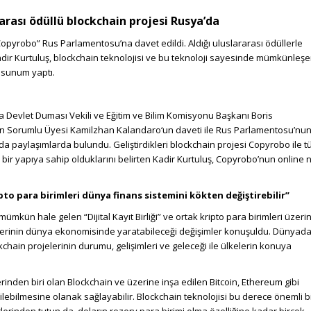
arası ödüllü blockchain projesi Rusya’da
Copyrobo” Rus Parlamentosu’na davet edildi. Aldığı uluslararası ödüllerle
dir Kurtuluş, blockchain teknolojisi ve bu teknoloji sayesinde mümkünleş
a sunum yaptı.
ya Devlet Duması Vekili ve Eğitim ve Bilim Komisyonu Başkanı Boris
in Sorumlu Üyesi Kamilzhan Kalandaro‘un daveti ile Rus Parlamentosu’nu
da paylaşımlarda bulundu. Geliştirdikleri blockchain projesi Copyrobo ile 
n bir yapıya sahip olduklarını belirten Kadir Kurtuluş, Copyrobo’nun online 
ipto para birimleri dünya finans sistemini kökten değiştirebilir”
ümkün hale gelen “Dijital Kayıt Birliği” ve ortak kripto para birimleri üzerin
imlerinin dünya ekonomisinde yaratabileceği değişimler konuşuldu. Dünyada
ckchain projelerinin durumu, gelişimleri ve geleceği ile ülkelerin konuya
erinden biri olan Blockchain ve üzerine inşa edilen Bitcoin, Ethereum gibi
ilebilmesine olanak sağlayabilir. Blockchain teknolojisi bu derece önemli b
lerinden tutun da, doların rezerv para birimi olma özelliğine kadar birçok