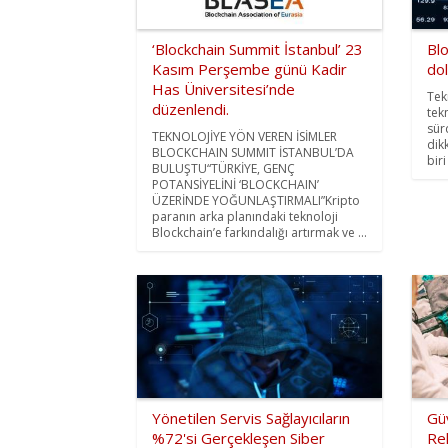
‘Blockchain Summit İstanbul’ 23
Blo
Kasım Perşembe günü Kadir
dol
Has Üniversitesi’nde
Tekn
düzenlendi.
tek
sür
TEKNOLOJİYE YÖN VEREN İSİMLER
dik
BLOCKCHAIN SUMMIT İSTANBUL’DA
bir
BULUŞTU“TÜRKİYE, GENÇ
POTANSİYELİNİ ‘BLOCKCHAIN’
ÜZERİNDE YOĞUNLAŞTIRMALI”Kripto
paranın arka planındaki teknoloji
Blockchain’e farkındalığı artırmak ve ...
Yönetilen Servis Sağlayıcıların
Güv
%72'si Gerçekleşen Siber
Re