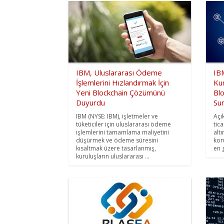
IBM, Uluslararası Ödeme
IB
İşlemlerini Hızlandırmak İçin
Ku
Yeni Blockchain Çözümünü
Blo
Duyurdu
Su
IBM (NYSE: IBM), işletmeler ve
Açı
tüketiciler için uluslararası ödeme
tic
işlemlerini tamamlama maliyetini
alt
düşürmek ve ödeme süresini
kor
kısaltmak üzere tasarlanmış,
en g
kuruluşların uluslararası ...