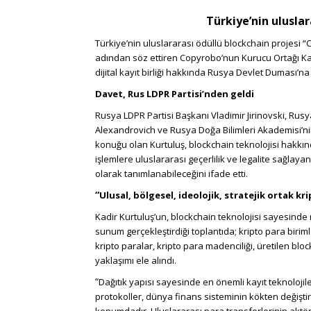
Türkiye’nin uluslar
Türkiye’nin uluslararası ödüllü blockchain projesi “
adından söz ettiren Copyrobo’nun Kurucu Ortağı Ka
dijital kayıt birliği hakkında Rusya Devlet Duması’n
Davet, Rus LDPR Partisi’nden geldi
Rusya LDPR Partisi Başkanı Vladimir Jirinovski, Rus
Alexandrovich ve Rusya Doğa Bilimleri Akademisi’n
konuğu olan Kurtuluş, blockchain teknolojisi hakkın
işlemlere uluslararası geçerlilik ve legalite sağlaya
olarak tanımlanabileceğini ifade etti.
“
Ulusal, bölgesel, ideolojik, stratejik ortak kr
Kadir Kurtuluş’un, blockchain teknolojisi sayesinde m
sunum gerçekleştirdiği toplantıda; kripto para bir
kripto paralar, kripto para madenciliği, üretilen blo
yaklaşımı ele alındı.
“
Dağıtık yapısı sayesinde en önemli kayıt teknolojil
protokoller, dünya finans sisteminin kökten değiştir
konumdadır. Uluslararası para transferlerinin aktör