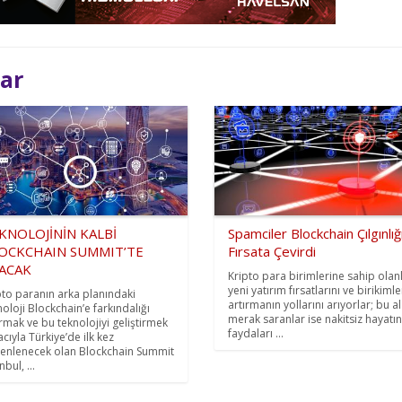
lar
KNOLOJİNİN KALBİ
Spamciler Blockchain Çılgınlığ
OCKCHAIN SUMMIT’TE
Fırsata Çevirdi
ACAK
Kripto para birimlerine sahip olanl
yeni yatırım fırsatlarını ve birikimle
pto paranın arka planındaki
artırmanın yollarını arıyorlar; bu a
noloji Blockchain’e farkındalığı
merak saranlar ise nakitsiz hayatın
ırmak ve bu teknolojiyi geliştirmek
faydaları ...
cıyla Türkiye’de ilk kez
enlenecek olan Blockchain Summit
nbul, ...