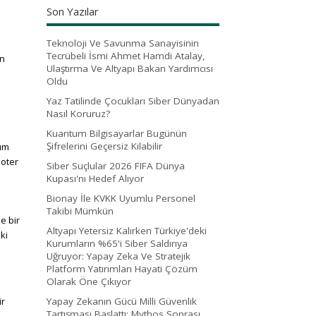
Son Yazılar
Teknoloji Ve Savunma Sanayisinin
Tecrübeli İsmi Ahmet Hamdi Atalay,
en
Ulaştırma Ve Altyapı Bakan Yardımcısı
Oldu
Yaz Tatilinde Çocukları Siber Dünyadan
Nasıl Koruruz?
n
Kuantum Bilgisayarlar Bugünün
Şifrelerini Geçersiz Kılabilir
tüm
noter
Siber Suçlular 2026 FIFA Dünya
Kupası'nı Hedef Alıyor
Bionay İle KVKK Uyumlu Personel
Takibi Mümkün
e bir
Altyapı Yetersiz Kalırken Türkiye'deki
ki
Kurumların %65'i Siber Saldırıya
Uğruyor: Yapay Zeka Ve Stratejik
Platform Yatırımları Hayati Çözüm
Olarak Öne Çıkıyor
ir
Yapay Zekanın Gücü Milli Güvenlik
Tartışması Başlattı: Mythos Sonrası