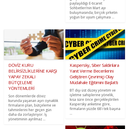
paylaşıldığı E-ticaret
Sohbetleri’nin Mart ayı
buluşmasında, birçok şirketin
yoğun bir uyum çalışması ...
DÖVİZ KURU
Kaspersky, Siber Saldırılara
BELİRSİZLİKLERİNE KARŞI
Yanıt Verme Becerilerini
YAPAY ZEKALI
Geliştiren Çevrimiçi Olay
BÜTÇELEME
Müdahale Eğitimini Başlattı
YÖNTEMLERİ
BT dışı üst düzey yönetim ve
işletme sahiplerine yönelik,
Son dönemlerde döviz
kısa süre önce gerçekleştirilen
kurunda yaşanan aşırı oynaklık
Kaspersky anketine göre,
firmaların plan, bütçeleme ve
firmaların yüzde 68'i tek başına
tahminlerini her geçen gün
...
daha da zorlaştırıyor. İş
yönetiminin ayrılmaz ...