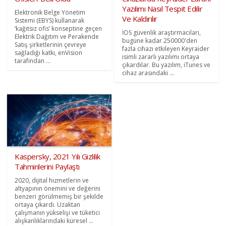
Yazılımı Nasıl Tespit Edilir
Elektronik Belge Yönetim
Ve Kaldırılır
Sistemi (EBYS) kullanarak
‘kağıtsız ofis’ konseptine geçen
İOS güvenlik araştırmacıları,
Elektrik Dağıtım ve Perakende
bugüne kadar 250000'den
Satış şirketlerinin çevreye
fazla cihazı etkileyen Keyraider
sağladığı katkı, enVision
isimli zararlı yazılımı ortaya
tarafından ...
çıkardılar. Bu yazılım, iTunes ve
cihaz arasındaki ...
Kaspersky, 2021 Yılı Gizlilik
Tahminlerini Paylaştı
2020, dijital hizmetlerin ve
altyapının önemini ve değerini
benzeri görülmemiş bir şekilde
ortaya çıkardı. Uzaktan
çalışmanın yükselişi ve tüketici
alışkanlıklarındaki küresel ...