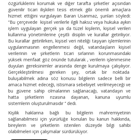
özgürlüklerini korumak ve diğer tarafta şirketler açısından
güvenilir ticari ilişkileri tesis etmek gibi önemli amaçlara
hizmet ettiğini vurgulayan Baran Usanmaz, şunları söyledi:
“Bu çerçevede kişisel verilerle ilgili haksız veya hukuka aykırı
işlem uygulayan gerçek ya da tüzel kişilerin, kişisel verileri
kullanma yönetimlerine çeşitli disiplin ve kurallar getiriliyor.
Bu kurallar getirilirken, kişisel veri niteliği taşıyan işlemlerinin
uygulanmasının engellenmesi değil, vatandaşların kişisel
verilerinin ve şirketlerin ticari sırlarının korunmasındaki
yüksek menfaat göz önünde tutularak , verilerin işlenmesine
duyulan gereksinimler arasında denge kurulmaya çalışılıyor.
Gerçekleştirilmesi gereken şey, ortak bir noktada
buluşabilmek adına söz konusu bilgilerin sadece belli bir
amaca hizmet edeceği, istismara sebebiyet verilmeyeceği ve
bu güvene sahip olmalarının sağlanacağı, vatandaşın ve
hatta şirketlerin rızasına dayanan, kanuna uyumlu
sistemlerin oluşturulmasıdır ‘’ dedi.
Kişilik haklarına bağlı bu bilgilerin mahremiyetinin
sağlanabilmesi için yürürlüğe konulan bu kanun hakkında,
bireylerin ve şirketlerin istenilen düzeyde bilgi sahibi
olabilmeleri için çalışmalar sürdürülüyor.