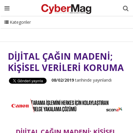
Ana Sayfa
Hakkımızda
Dergi
Editörden
Yazarlar
Danışmanlık
ISC Turkey
Sizden Gelenler
İletişim
Kategoriler
CyberMag Logo
DİJİTAL ÇAĞIN MADENİ;
KİŞİSEL VERİLERİ KORUMA
08/02/2019
tarihinde yayınlandı
DİJİTAL ÇAĞIN MADENİ; KİŞİSEL