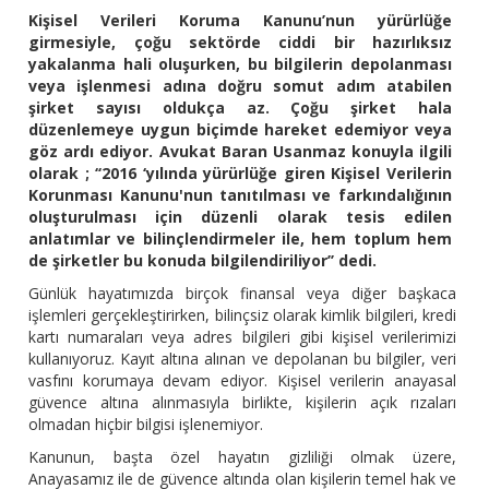
Kişisel Verileri Koruma Kanunu’nun yürürlüğe
girmesiyle, çoğu sektörde ciddi bir hazırlıksız
yakalanma hali oluşurken, bu bilgilerin depolanması
veya işlenmesi adına doğru somut adım atabilen
şirket sayısı oldukça az. Çoğu şirket hala
düzenlemeye uygun biçimde hareket edemiyor veya
göz ardı ediyor. Avukat Baran Usanmaz konuyla ilgili
olarak ; ‘‘2016 ‘yılında yürürlüğe giren Kişisel Verilerin
Korunması Kanunu'nun tanıtılması ve farkındalığının
oluşturulması için düzenli olarak tesis edilen
anlatımlar ve bilinçlendirmeler ile, hem toplum hem
de şirketler bu konuda bilgilendiriliyor’’ dedi.
Günlük hayatımızda birçok finansal veya diğer başkaca
işlemleri gerçekleştirirken, bilinçsiz olarak kimlik bilgileri, kredi
kartı numaraları veya adres bilgileri gibi kişisel verilerimizi
kullanıyoruz. Kayıt altına alınan ve depolanan bu bilgiler, veri
vasfını korumaya devam ediyor. Kişisel verilerin anayasal
güvence altına alınmasıyla birlikte, kişilerin açık rızaları
olmadan hiçbir bilgisi işlenemiyor.
Kanunun, başta özel hayatın gizliliği olmak üzere,
Anayasamız ile de güvence altında olan kişilerin temel hak ve