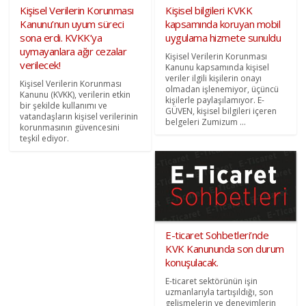
Kişisel Verilerin Korunması
Kişisel bilgileri KVKK
Kanunu’nun uyum süreci
kapsamında koruyan mobil
sona erdi. KVKK’ya
uygulama hizmete sunuldu
uymayanlara ağır cezalar
Kişisel Verilerin Korunması
verilecek!
Kanunu kapsamında kişisel
veriler ilgili kişilerin onayı
Kişisel Verilerin Korunması
olmadan işlenemiyor, üçüncü
Kanunu (KVKK), verilerin etkin
kişilerle paylaşılamıyor. E-
bir şekilde kullanımı ve
GÜVEN, kişisel bilgileri içeren
vatandaşların kişisel verilerinin
belgeleri Zumizum ...
korunmasının güvencesini
teşkil ediyor.
E-ticaret Sohbetleri’nde
KVK Kanununda son durum
konuşulacak.
E-ticaret sektörünün işin
uzmanlarıyla tartışıldığı, son
gelişmelerin ve deneyimlerin