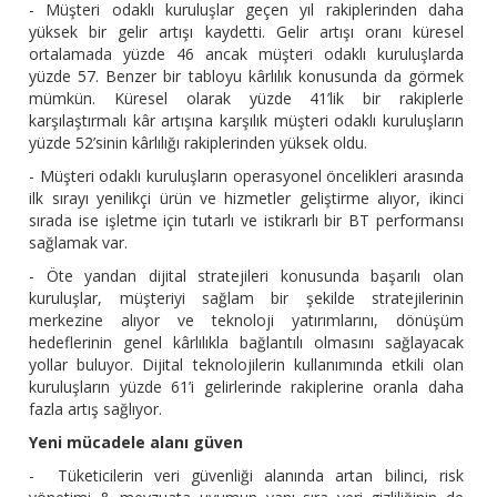
- Müşteri odaklı kuruluşlar geçen yıl rakiplerinden daha
yüksek bir gelir artışı kaydetti. Gelir artışı oranı küresel
ortalamada yüzde 46 ancak müşteri odaklı kuruluşlarda
yüzde 57. Benzer bir tabloyu kârlılık konusunda da görmek
mümkün. Küresel olarak yüzde 41’lik bir rakiplerle
karşılaştırmalı kâr artışına karşılık müşteri odaklı kuruluşların
yüzde 52’sinin kârlılığı rakiplerinden yüksek oldu.
- Müşteri odaklı kuruluşların operasyonel öncelikleri arasında
ilk sırayı yenilikçi ürün ve hizmetler geliştirme alıyor, ikinci
sırada ise işletme için tutarlı ve istikrarlı bir BT performansı
sağlamak var.
- Öte yandan dijital stratejileri konusunda başarılı olan
kuruluşlar, müşteriyi sağlam bir şekilde stratejilerinin
merkezine alıyor ve teknoloji yatırımlarını, dönüşüm
hedeflerinin genel kârlılıkla bağlantılı olmasını sağlayacak
yollar buluyor. Dijital teknolojilerin kullanımında etkili olan
kuruluşların yüzde 61’i gelirlerinde rakiplerine oranla daha
fazla artış sağlıyor.
Yeni mücadele alanı güven
- Tüketicilerin veri güvenliği alanında artan bilinci, risk