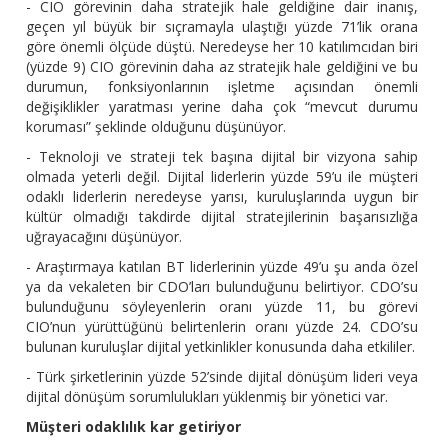
- CIO görevinin daha stratejik hale geldiğine dair inanış,
geçen yıl büyük bir sıçramayla ulaştığı yüzde 71’lik orana
göre önemli ölçüde düştü. Neredeyse her 10 katılımcıdan biri
(yüzde 9) CIO görevinin daha az stratejik hale geldiğini ve bu
durumun, fonksiyonlarının işletme açısından önemli
değişiklikler yaratması yerine daha çok “mevcut durumu
koruması” şeklinde olduğunu düşünüyor.
- Teknoloji ve strateji tek başına dijital bir vizyona sahip
olmada yeterli değil. Dijital liderlerin yüzde 59’u ile müşteri
odaklı liderlerin neredeyse yarısı, kuruluşlarında uygun bir
kültür olmadığı takdirde dijital stratejilerinin başarısızlığa
uğrayacağını düşünüyor.
- Araştırmaya katılan BT liderlerinin yüzde 49’u şu anda özel
ya da vekaleten bir CDO’ları bulunduğunu belirtiyor. CDO’su
bulunduğunu söyleyenlerin oranı yüzde 11, bu görevi
CIO’nun yürüttüğünü belirtenlerin oranı yüzde 24. CDO’su
bulunan kuruluşlar dijital yetkinlikler konusunda daha etkililer.
- Türk şirketlerinin yüzde 52’sinde dijital dönüşüm lideri veya
dijital dönüşüm sorumlulukları yüklenmiş bir yönetici var.
Müşteri odaklılık kar getiriyor