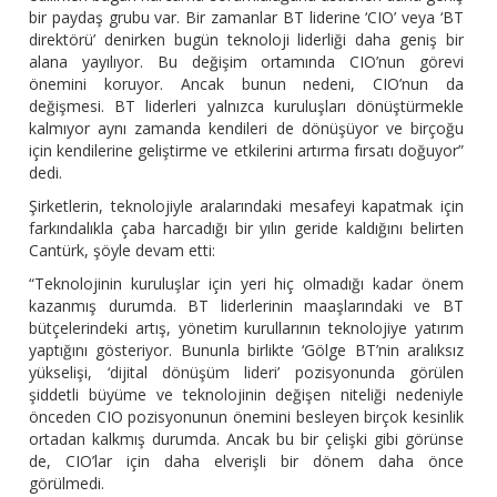
bir paydaş grubu var. Bir zamanlar BT liderine ‘CIO’ veya ‘BT
direktörü’ denirken bugün teknoloji liderliği daha geniş bir
alana yayılıyor. Bu değişim ortamında CIO’nun görevi
önemini koruyor. Ancak bunun nedeni, CIO’nun da
değişmesi. BT liderleri yalnızca kuruluşları dönüştürmekle
kalmıyor aynı zamanda kendileri de dönüşüyor ve birçoğu
için kendilerine geliştirme ve etkilerini artırma fırsatı doğuyor”
dedi.
Şirketlerin, teknolojiyle aralarındaki mesafeyi kapatmak için
farkındalıkla çaba harcadığı bir yılın geride kaldığını belirten
Cantürk, şöyle devam etti:
“Teknolojinin kuruluşlar için yeri hiç olmadığı kadar önem
kazanmış durumda. BT liderlerinin maaşlarındaki ve BT
bütçelerindeki artış, yönetim kurullarının teknolojiye yatırım
yaptığını gösteriyor. Bununla birlikte ‘Gölge BT’nin aralıksız
yükselişi, ‘dijital dönüşüm lideri’ pozisyonunda görülen
şiddetli büyüme ve teknolojinin değişen niteliği nedeniyle
önceden CIO pozisyonunun önemini besleyen birçok kesinlik
ortadan kalkmış durumda. Ancak bu bir çelişki gibi görünse
de, CIO’lar için daha elverişli bir dönem daha önce
görülmedi.