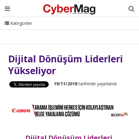
Ana Sayfa
Hakkımızda
Dergi
Editörden
Yazarlar
Danışmanlık
ISC Turkey
Sizden Gelenler
İletişim
Kategoriler
CyberMag Logo
Dijital Dönüşüm Liderleri
Yükseliyor
19/11/2018
tarihinde yayınlandı
Dijital Dönüşüm Liderleri