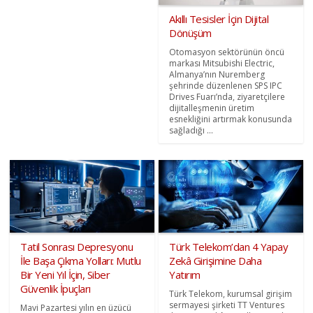
Akıllı Tesisler İçin Dijital
Dönüşüm
Otomasyon sektörünün öncü
markası Mitsubishi Electric,
Almanya’nın Nuremberg
şehrinde düzenlenen SPS IPC
Drives Fuarı’nda, ziyaretçilere
dijitalleşmenin üretim
esnekliğini artırmak konusunda
sağladığı ...
Tatil Sonrası Depresyonu
Türk Telekom’dan 4 Yapay
İle Başa Çıkma Yolları: Mutlu
Zekâ Girişimine Daha
Bir Yeni Yıl İçin, Siber
Yatırım
Güvenlik İpuçları
Türk Telekom, kurumsal girişim
sermayesi şirketi TT Ventures
Mavi Pazartesi yılın en üzücü