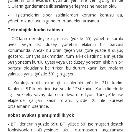
yönetimi & mevzuata uyumun yanı sıra veri gizliliğinin de
CIO’ların gündeminde ilk sıralara yerleşmesine neden oldu.
- İşletmelerini siber saldırılardan koruma konusu da,
yönetim kurullarının gündem maddeleri arasında.
Teknolojide kadın tablosu
- CIO’ların neredeyse üçte ikisi (yüzde 65) yönetim kurulu
üyesi veya üst düzey yönetim ekibinin bir parçası
konumunda. Ancak bu oran geçen yıla göre yüzde 9 düşüş
gösterdi. Cinsiyet bakımından, tüm erkek katılımcıların yüzde
58’i yönetim kurulu üyesi veya üst düzey yönetim ekibinin bir
parçası olduklarını belirtirken bu durum kadın katılımcıların
yalnızca yarısı (yüzde 50) için geçerli.
- Kuruluşlardaki teknoloji ekiplerinin yüzde 21’i kadın.
Katılımcı BT liderlerinin ise yüzde 12’si kadın. Kadın liderlerle
ilgili yükseliş yavaş da olsa devam ediyor. Türkiye’de ise
ekiplerde çalışan kadın oranı, yüzde 25 ile küresel
ortalamanın üzerinde.
Robot avukat planı şimdilik yok
- BT liderlerinin yüzde 69’u BT, yüzde 60’ı ise müşteri destek
fonksiyonları bünyesinde akıllı otomasyon uygulaması