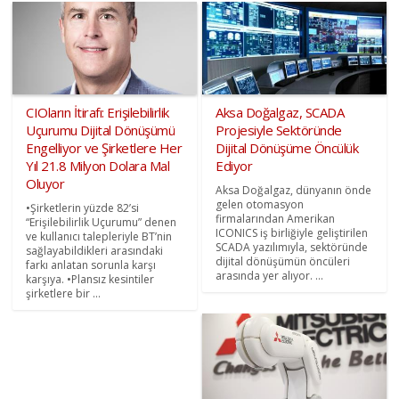
CIOların İtirafı: Erişilebilirlik
Aksa Doğalgaz, SCADA
Uçurumu Dijital Dönüşümü
Projesiyle Sektöründe
Engelliyor ve Şirketlere Her
Dijital Dönüşüme Öncülük
Yıl 21.8 Milyon Dolara Mal
Ediyor
Oluyor
Aksa Doğalgaz, dünyanın önde
gelen otomasyon
•Şirketlerin yüzde 82’si
firmalarından Amerikan
“Erişilebilirlik Uçurumu” denen
ICONICS iş birliğiyle geliştirilen
ve kullanıcı talepleriyle BT’nin
SCADA yazılımıyla, sektöründe
sağlayabildikleri arasındaki
dijital dönüşümün öncüleri
farkı anlatan sorunla karşı
arasında yer alıyor. ...
karşıya. •Plansız kesintiler
şirketlere bir ...