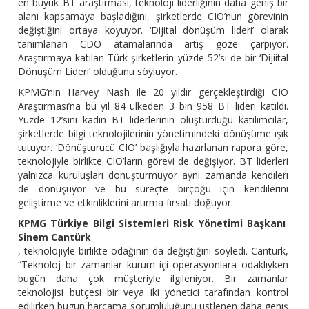
en büyük BT araştırması, teknoloji liderliğinin daha geniş bir
alanı kapsamaya başladığını, şirketlerde CIO’nun görevinin
değiştiğini ortaya koyuyor. ‘Dijital dönüşüm lideri’ olarak
tanımlanan CDO atamalarında artış göze çarpıyor.
Araştırmaya katılan Türk şirketlerin yüzde 52’si de bir ‘Dijiital
Dönüşüm Lideri’ olduğunu söylüyor.
KPMG’nin Harvey Nash ile 20 yıldır gerçekleştirdiği CIO
Araştırması’na bu yıl 84 ülkeden 3 bin 958 BT lideri katıldı.
Yüzde 12’sini kadın BT liderlerinin oluşturduğu katılımcılar,
şirketlerde bilgi teknolojilerinin yönetimindeki dönüşüme ışık
tutuyor. ‘Dönüştürücü CIO’ başlığıyla hazırlanan rapora göre,
teknolojiyle birlikte CIO’ların görevi de değişiyor. BT liderleri
yalnızca kuruluşları dönüştürmüyor aynı zamanda kendileri
de dönüşüyor ve bu süreçte birçoğu için kendilerini
geliştirme ve etkinliklerini artırma fırsatı doğuyor.
KPMG Türkiye Bilgi Sistemleri Risk Yönetimi Başkanı
Sinem Cantürk
, teknolojiyle birlikte odağının da değiştiğini söyledi. Cantürk,
“Teknoloj bir zamanlar kurum içi operasyonlara odaklıyken
bugün daha çok müşteriyle ilgileniyor. Bir zamanlar
teknolojisi bütçesi bir veya iki yönetici tarafından kontrol
edilirken bugün harcama sorumluluğunu üstlenen daha geniş