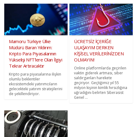
Mamoru Türkiye Ülke
ÜCRETSİZ İÇERİĞE
Müdürü Baran Yıldırım:
ULAŞAYIM DERKEN
Kripto Para Piyasalarının
KİŞİSEL VERİLERİNİZDEN
Yükselişi NFT'lere Olan İlgiyi
OLMAYIN!
Tekrar Artıracaktır
Online platformlarda geçirilen
vaktin giderek artması, siber
Kripto para piyasalarına ilişkin
saldırganları harekete
olumlu beklentiler
geçiriyor. Geçtiğimiz yıl 55
ekosistemdeki yatırımcıların
milyon kişinin kimlik hırsızlığına
gelecekteki yatırım stratejilerini
uğradığını belirten Siberasist
de şekillendiriyor.
Genel ...