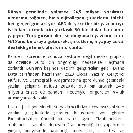
Dünya genelinde yalnızca 24,5 milyon yazılımcı
olmasına rağmen, hızla dijitalleşen şirketlerin talebi
her geçen gün artıyor. ABD’de şirketler bir yazılımcıyı
istihdam etmek için yaklaşık 30 bin dolar harcama
yapıyor. Türk girişimciler ise dünyadaki yazılımcıların
%10’unu bir araya getirerek, şirketler için yapay zekâ
destekli yetenek platformu kurdu.
Pandemi sürecinde yalnızca sektörler değil meslek grupları
da özellikle 2020 için öngördüğü hedefle-re ulaşmada
zorlandı. Bunların başında yazılım geliştiricileri geldi. Evans
Data tarafından hazırlanan 2020 Global Yazılım Geliştirici
Nüfusu ve Demografik Araştırması’na göre dünya çapındaki
yazılım geliştirici nüfusu 2020'de 500 bin artarak 24,5
milyona erişse de pandemi nedeniyle, öngörülen %4’lük
artışın yarısında kaldı.
Hızla dijitalleşen şirketlerin yazılımcı ihtiyacı cevapsız kalırken
yazılım geliştiricilerle şirketleri buluş-turan yerli girişim
Exceptionly’den önemli bir hamle geldi. “Mühendisten-
mühendise işe alım deneyi-mi” adını verdiği bir yapı kuran
girişim, bünyesinde hazırladığı küresel ölçekteki test ve