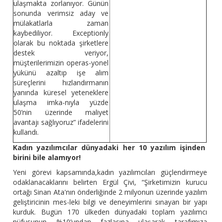
ulaşmakta zorlanıyor. Günün
sonunda verimsiz aday ve
mülakatlarla zaman
kaybediliyor. Exceptionly
olarak bu noktada şirketlere
destek veriyor,
müşterilerimizin operas-yonel
yükünü azaltıp işe alım
süreçlerini hızlandırmanın
yanında küresel yeteneklere
ulaşma imka-nıyla yüzde
50’nin üzerinde maliyet
avantajı sağlıyoruz” ifadelerini
kullandı.
Kadın yazılımcılar dünyadaki her 10 yazılım işinden
birini bile alamıyor!
Yeni görevi kapsamında,kadın yazılımcıları güçlendirmeye
odaklanacaklarını belirten Ergül Çivi, “Şirketimizin kurucu
ortağı Sinan Ata'nın önderliğinde 2 milyonun üzerinde yazılım
geliştiricinin mes-leki bilgi ve deneyimlerini sınayan bir yapı
kurduk. Bugün 170 ülkeden dünyadaki toplam yazılımcı
nüfusunun %10’undan fazlasına ulaşarak tarafımıza