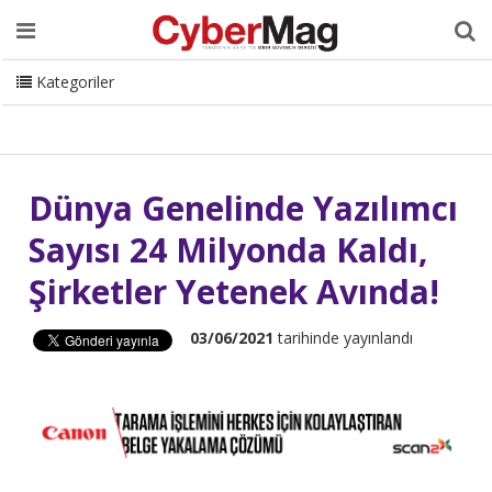
Ana Sayfa
Hakkımızda
Dergi
Editörden
Yazarlar
Danışmanlık
ISC Turkey
Sizden Gelenler
İletişim
Kategoriler
CyberMag Logo
Dünya Genelinde Yazılımcı
Sayısı 24 Milyonda Kaldı,
Şirketler Yetenek Avında!
03/06/2021
tarihinde yayınlandı