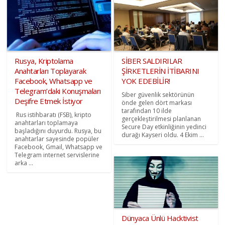
Rusya, Kriptolama
SİBER SALDIRILAR
Anahtarları Toplayarak
ŞİRKETLERİN İTİBARINI
Facebook, Whatsapp ve
YOK EDEBİLİR!
Telegram’daki Konuşmaları
Siber güvenlik sektörünün
Deşifre Etmek İstiyor
önde gelen dört markası
tarafından 10 ilde
Rus istihbaratı (FSB), kripto
gerçekleştirilmesi planlanan
anahtarları toplamaya
Secure Day etkinliğinin yedinci
başladığını duyurdu. Rusya, bu
durağı Kayseri oldu. 4 Ekim ...
anahtarlar sayesinde popüler
Facebook, Gmail, Whatsapp ve
Telegram internet servislerine
arka ...
Dünyaca Ünlü Hacktivist