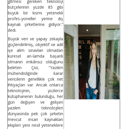
gitmesi gereken teknoloji
bütçelerinin yüzde 85 gibi
büyük bir kısmı yetenekli
profes-yoneller yerine dış
kaynak şirketlerine gidiyor.”
dedi.
Büyük veri ve yapay zekayla
güçlendirilmiş, objektif ve adil
işe alım sınavları olmadan
küresel an-lamda başarılı
olmanın imkânsız olduğunu
belirten Çivi, “Yazılım
mühendisliğinde karar
vericilerin genellikle çok net
ihtiyaçları var. Ancak onlarca
teknolojinin, yüzlerce
kütüphanenin bulunduğu, her
gün değişen ve gelişen
yazılım teknolojileri
dünyasında pek çok şirketin
mevcut insan kaynakları
ekipleri yeni nesil yeteneklere