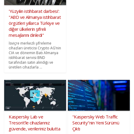
'Yüzyılın istihbarat darbesi':
"ABD ve Almanya istihbarat
örgütleri yıllarca Türkiye ve
diğer ülkelerin şifreli
mesajlarını dinledi"
İsviçre merkezli şifreleme
cihazları üreticisi Crypto AG’nin
CIA ve dönemin Batı Almanya
istihbarat servisi BND
tarafından satın alındığı ve
üretilen cihazlarla ...
Kaspersky Lab ve
''Kaspersky Web Traffic
Tresorit’le cihazlarınız
Security"nin Yeni Sürümü
güvende, verileriniz bulutta
Çıktı