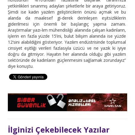
yetkinlikleri sınanmış adayları şirketlerle bir araya getiriyoruz.
Şimdi ise kadın yazılım geliştiricilerin önünü açmak ve bu
alanda da maalesef gi-derek derinleşen eşitsizliklerin
giderilmesi için önemli bir başlangıç yapma zamanı.
Araştırmalar yazı-lım mühendisliği alanında çalışan kadınların,
işlerin en fazla yüzde 15’ini, bulut bilişim alanında ise yüzde
12’sini alabildiğini gösteriyor. Yazılım endüstrisinde toplumsal
cinsiyet eşitliği verileri fazlasıyla üzücü ve ne yazık ki iyiye
doğru da gitmiyor. Hayatın her alanında olduğu gibi yazılım
sektöründe de kadınların güçlenmesini sağlamak zorundayız”
diye konuştu.
İlginizi Çekebilecek Yazılar