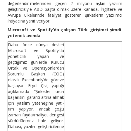
değerlendir-melerinden geçen 2 milyonu aşkın yazılım
geliştiricisiyle ABD başta olmak üzere Kanada, İngiltere ve
Avrupa ülkelerinde faaliyet gösteren şirketlerin yazılımcı
ihtiyacına yanıt veriyor.
Microsoft ve Spotify’da çalışan Türk girişimci şimdi
yetenek avında
Daha önce dünya devleri
Microsoft ve Spotify’da
yöneticilik yapan ve
geçtiğimiz günlerde Kurucu
Ortak ve Operasyonlardan
Sorumlu Başkan (COO)
olarak Exceptionly’de göreve
başlayan Ergül Çivi, yaptığı
açıklamada “Şirketler ürün
başarısını garanti altına almak
için yazılım yeteneğine yatı-
rım yapıyor, ancak çoğu
zaman fayda/maliyet dengesi
sürdürülemez hale geliyor.
Dahası, yazılım geliştiricilerine