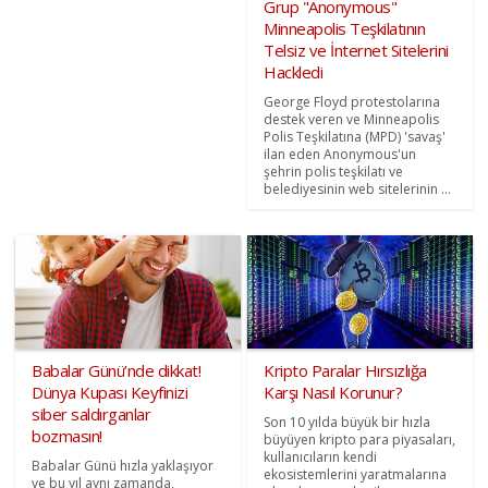
Grup "Anonymous"
Minneapolis Teşkilatının
Telsiz ve İnternet Sitelerini
Hackledi
George Floyd protestolarına
destek veren ve Minneapolis
Polis Teşkilatına (MPD) 'savaş'
ilan eden Anonymous'un
şehrin polis teşkilatı ve
belediyesinin web sitelerinin ...
Babalar Günü’nde dikkat!
Kripto Paralar Hırsızlığa
Dünya Kupası Keyfinizi
Karşı Nasıl Korunur?
siber saldırganlar
Son 10 yılda büyük bir hızla
bozmasın!
büyüyen kripto para piyasaları,
kullanıcıların kendi
Babalar Günü hızla yaklaşıyor
ekosistemlerini yaratmalarına
ve bu yıl aynı zamanda,