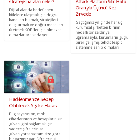
stratejik hataları neler?
Attack Platform Sıfır Hata
Oranıyla Üçüncü Kez
Dijital alanda hedeflenen
Zirvede
kitlelere ulaşmak için doğru
kanalları bulmak, stratejileri
Geçtiğimiz yıl içinde her üç
oluşturmak ve doğru mesajları
kurumsal şirketten birinin
üretmek KOBİ’ler için olmazsa
hedefli bir saldırıya
olmazlar arasında yer ...
uğramasıyla, kurumların güçlü
birer gelişmiş tehdit tespit
sistemine sahip olmaları ...
Hacklenmenize Sebep
Olabilecek 5 Şifre Hatası
Bilgisayarınızın, mobil
cihazlarınızın ve hesaplarınızın
güvenliğini sağlamak için
sadece şifrelerinize
güveniyorsanız tam size göre
bir yazımız var. Şifrelerinizi