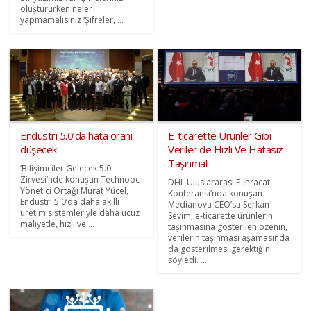
oluştururken neler
yapmamalısınız?Şifreler, ...
Endüstri 5.0’da hata oranı
E-ticarette Ürünler Gibi
düşecek
Veriler de Hızlı Ve Hatasız
Taşınmalı
‘Bilişimciler Gelecek 5.0
Zirvesi’nde konuşan Technopc
DHL Uluslararası E-İhracat
Yönetici Ortağı Murat Yücel,
Konferansı’nda konuşan
Endüstri 5.0’da daha akıllı
Medianova CEO’su Serkan
üretim sistemleriyle daha ucuz
Sevim, e-ticarette ürünlerin
maliyetle, hızlı ve ...
taşınmasına gösterilen özenin,
verilerin taşınması aşamasında
da gösterilmesi gerektiğini
söyledi. ...