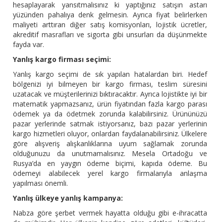
hesaplayarak yansıtmalısınız ki yaptığınız satışın astarı
yüzünden pahalıya denk gelmesin. Ayrıca fiyat belirlerken
maliyeti arttıran diğer satış komisyonları, lojistik ücretler,
akreditif masrafları ve sigorta gibi unsurları da düşünmekte
fayda var.
Yanlış kargo firması seçimi:
Yanlış kargo seçimi de sık yapılan hatalardan biri. Hedef
bölgenizi iyi bilmeyen bir kargo firması, teslim süresini
uzatacak ve müşterilerinizi bıktıracaktır. Ayrıca lojistikte iyi bir
matematik yapmazsanız, ürün fiyatından fazla kargo parası
ödemek ya da ödetmek zorunda kalabilirsiniz. Ürününüzü
pazar yerlerinde satmak istiyorsanız, bazı pazar yerlerinin
kargo hizmetleri oluyor, onlardan faydalanabilirsiniz. Ülkelere
göre alışveriş alışkanlıklarına uyum sağlamak zorunda
olduğunuzu da unutmamalısınız. Mesela Ortadoğu ve
Rusya’da en yaygın ödeme biçimi, kapıda ödeme. Bu
ödemeyi alabilecek yerel kargo firmalarıyla anlaşma
yapılması önemli.
Yanlış ülkeye yanlış kampanya:
Nabza göre şerbet vermek hayatta olduğu gibi e-ihracatta