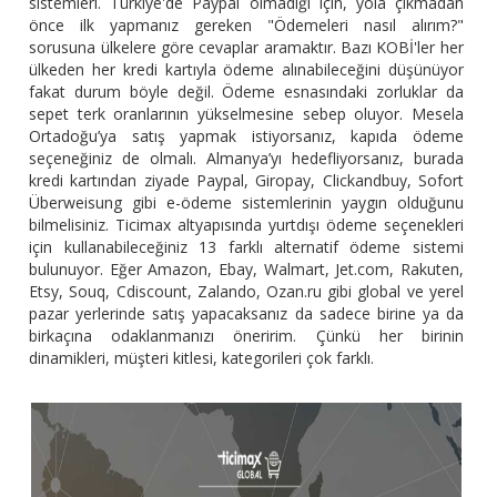
sistemleri. Türkiye'de Paypal olmadığı için, yola çıkmadan
önce ilk yapmanız gereken "Ödemeleri nasıl alırım?"
sorusuna ülkelere göre cevaplar aramaktır. Bazı KOBİ'ler her
ülkeden her kredi kartıyla ödeme alınabileceğini düşünüyor
fakat durum böyle değil. Ödeme esnasındaki zorluklar da
sepet terk oranlarının yükselmesine sebep oluyor. Mesela
Ortadoğu’ya satış yapmak istiyorsanız, kapıda ödeme
seçeneğiniz de olmalı. Almanya’yı hedefliyorsanız, burada
kredi kartından ziyade Paypal, Giropay, Clickandbuy, Sofort
Überweisung gibi e-ödeme sistemlerinin yaygın olduğunu
bilmelisiniz. Ticimax altyapısında yurtdışı ödeme seçenekleri
için kullanabileceğiniz 13 farklı alternatif ödeme sistemi
bulunuyor. Eğer Amazon, Ebay, Walmart, Jet.com, Rakuten,
Etsy, Souq, Cdiscount, Zalando, Ozan.ru gibi global ve yerel
pazar yerlerinde satış yapacaksanız da sadece birine ya da
birkaçına odaklanmanızı öneririm. Çünkü her birinin
dinamikleri, müşteri kitlesi, kategorileri çok farklı.