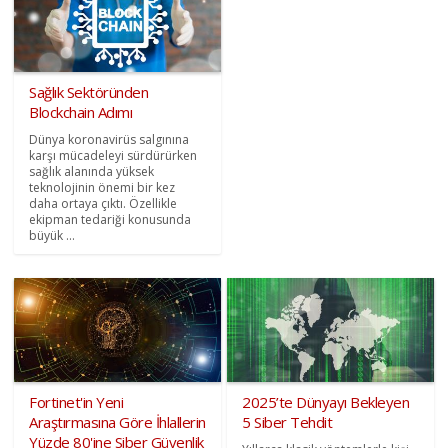
Sağlık Sektöründen
Blockchain Adımı
Dünya koronavirüs salgınına
karşı mücadeleyi sürdürürken
sağlık alanında yüksek
teknolojinin önemi bir kez
daha ortaya çıktı. Özellikle
ekipman tedariği konusunda
büyük ...
Fortinet'in Yeni
2025’te Dünyayı Bekleyen
Araştırmasına Göre İhlallerin
5 Siber Tehdit
Yüzde 80'ine Siber Güvenlik