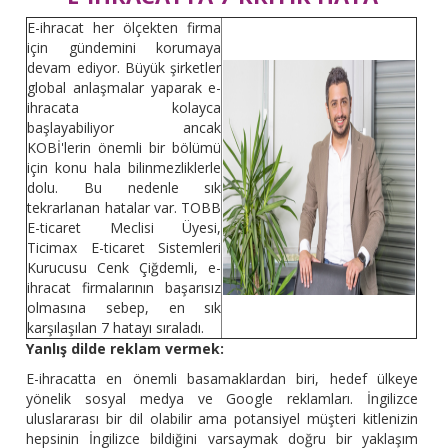
E-ihracat her ölçekten firma
için gündemini korumaya
devam ediyor. Büyük şirketler
global anlaşmalar yaparak e-
ihracata kolayca
başlayabiliyor ancak
KOBİ'lerin önemli bir bölümü
için konu hala bilinmezliklerle
dolu. Bu nedenle sık
tekrarlanan hatalar var. TOBB
E-ticaret Meclisi Üyesi,
Ticimax E-ticaret Sistemleri
Kurucusu Cenk Çiğdemli, e-
ihracat firmalarının başarısız
olmasına sebep, en sık
karşılaşılan 7 hatayı sıraladı.
Yanlış dilde reklam vermek:
E-ihracatta en önemli basamaklardan biri, hedef ülkeye
yönelik sosyal medya ve Google reklamları. İngilizce
uluslararası bir dil olabilir ama potansiyel müşteri kitlenizin
hepsinin İngilizce bildiğini varsaymak doğru bir yaklaşım