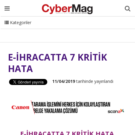
Ana Sayfa
Hakkımızda
Dergi
Editörden
Yazarlar
Danışmanlık
ISC Turkey
Sizden Gelenler
İletişim
Kategoriler
CyberMag Logo
E-İHRACATTA 7 KRİTİK
HATA
11/04/2019
tarihinde yayınlandı
E-İHRACATTA 7 KRİTİK HATA