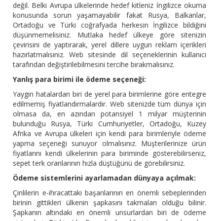
değil. Belki Avrupa ülkelerinde hedef kitleniz İngilizce okuma
konusunda sorun yaşamayabilir fakat Rusya, Balkanlar,
Ortadoğu ve Türki coğrafyada herkesin İngilizce bildiğini
düşünmemelisiniz. Mutlaka hedef ülkeye göre sitenizin
çevirisini de yaptırarak, yerel dillere uygun reklam içerikleri
hazırlatmalısınız. Web sitesinde dil seçeneklerinin kullanıcı
tarafından değiştirilebilmesini tercihe bırakmalısınız.
Yanlış para birimi ile ödeme seçeneği:
Yaygın hatalardan biri de yerel para birimlerine göre entegre
edilmemiş fiyatlandırmalardır. Web sitenizde tüm dünya için
olmasa da, en azından potansiyel 1 milyar müşterinin
bulunduğu Rusya, Türki Cumhuriyetler, Ortadoğu, Kuzey
Afrika ve Avrupa ülkeleri için kendi para birimleriyle ödeme
yapma seçeneği sunuyor olmalısınız. Müşterilerinize ürün
fiyatlarını kendi ülkelerinin para biriminde gösterebilirseniz,
sepet terk oranlarının hızla düştüğünü de görebilirsiniz.
Ödeme sistemlerini ayarlamadan dünyaya açılmak:
Çinlilerin e-ihracattaki başarılarının en önemli sebeplerinden
birinin gittikleri ülkenin şapkasını takmaları olduğu bilinir.
Şapkanın altındaki en önemli unsurlardan biri de ödeme