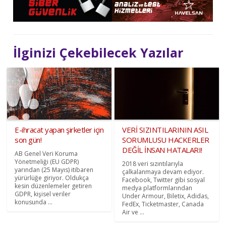
İlginizi Çekebilecek Yazılar
E-ihracat yapan şirketler için
VERİ SIZINTILARININ ASIL
son gün!
SORUMLUSU HACKERLER
DEĞİL İNSAN HATALARI!
AB Genel Veri Koruma
Yönetmeliği (EU GDPR)
2018 veri sızıntılarıyla
yarından (25 Mayıs) itibaren
çalkalanmaya devam ediyor.
yürürlüğe giriyor. Oldukça
Facebook, Twitter gibi sosyal
kesin düzenlemeler getiren
medya platformlarından
GDPR, kişisel veriler
Under Armour, Biletix, Adidas,
konusunda ...
FedEx, Ticketmaster, Canada
Air ve ...