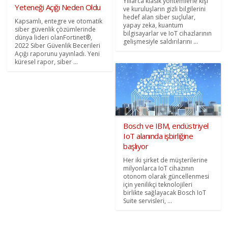
Yıllarca klasik yöntemlerle kişi
Yeteneği Açığı Neden Oldu
ve kuruluşların gizli bilgilerini
hedef alan siber suçlular,
Kapsamlı, entegre ve otomatik
yapay zeka, kuantum
siber güvenlik çözümlerinde
bilgisayarlar ve IoT cihazlarının
dünya lideri olanFortinet®,
gelişmesiyle saldırılarını ...
2022 Siber Güvenlik Becerileri
Açığı raporunu yayınladı. Yeni
küresel rapor, siber ...
Bosch ve IBM, endüstriyel
IoT alanında işbirliğine
başlıyor
Her iki şirket de müşterilerine
milyonlarca IoT cihazının
otonom olarak güncellenmesi
için yenilikçi teknolojileri
birlikte sağlayacak Bosch IoT
Suite servisleri, ...