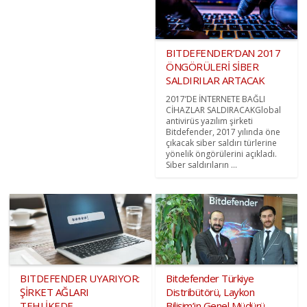
BITDEFENDER’DAN 2017
ÖNGÖRÜLERİ SİBER
SALDIRILAR ARTACAK
2017’DE İNTERNETE BAĞLI
CİHAZLAR SALDIRACAKGlobal
antivirüs yazılım şirketi
Bitdefender, 2017 yılında öne
çıkacak siber saldırı türlerine
yönelik öngörülerini açıkladı.
Siber saldırıların ...
BITDEFENDER UYARIYOR:
Bitdefender Türkiye
ŞİRKET AĞLARI
Distribütörü, Laykon
TEHLİKEDE
Bilişim’in Genel Müdürü