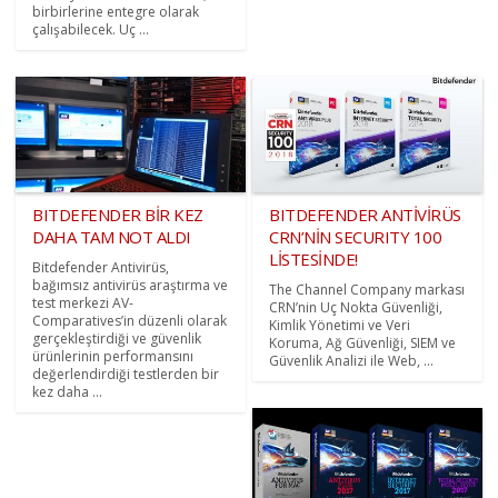
birbirlerine entegre olarak
çalışabilecek. Uç ...
BITDEFENDER BİR KEZ
BITDEFENDER ANTİVİRÜS
DAHA TAM NOT ALDI
CRN’NİN SECURITY 100
LİSTESİNDE!
Bitdefender Antivirüs,
bağımsız antivirüs araştırma ve
The Channel Company markası
test merkezi AV-
CRN’nin Uç Nokta Güvenliği,
Comparatives’in düzenli olarak
Kimlik Yönetimi ve Veri
gerçekleştirdiği ve güvenlik
Koruma, Ağ Güvenliği, SIEM ve
ürünlerinin performansını
Güvenlik Analizi ile Web, ...
değerlendirdiği testlerden bir
kez daha ...