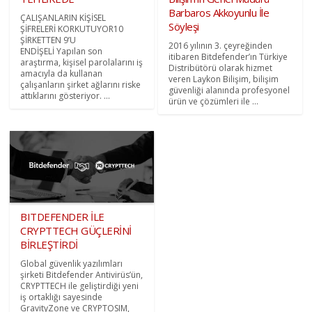
Barbaros Akkoyunlu İle
ÇALIŞANLARIN KİŞİSEL
Söyleşi
ŞİFRELERİ KORKUTUYOR10
ŞİRKETTEN 9’U
2016 yılının 3. çeyreğinden
ENDİŞELİ Yapılan son
itibaren Bitdefender’ın Türkiye
araştırma, kişisel parolalarını iş
Distribütörü olarak hizmet
amacıyla da kullanan
veren Laykon Bilişim, bilişim
çalışanların şirket ağlarını riske
güvenliği alanında profesyonel
attıklarını gösteriyor. ...
ürün ve çözümleri ile ...
BITDEFENDER İLE
CRYPTTECH GÜÇLERİNİ
BİRLEŞTİRDİ
Global güvenlik yazılımları
şirketi Bitdefender Antivirüs’ün,
CRYPTTECH ile geliştirdiği yeni
iş ortaklığı sayesinde
GravityZone ve CRYPTOSIM,