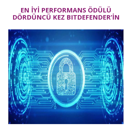
EN İYİ PERFORMANS ÖDÜLÜ
DÖRDÜNCÜ KEZ BITDEFENDER’İN