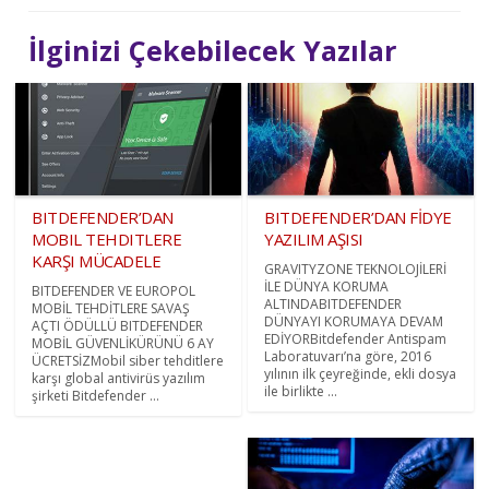
İlginizi Çekebilecek Yazılar
BITDEFENDER’DAN
BITDEFENDER’DAN FİDYE
MOBIL TEHDITLERE
YAZILIM AŞISI
KARŞI MÜCADELE
GRAVITYZONE TEKNOLOJİLERİ
İLE DÜNYA KORUMA
BITDEFENDER VE EUROPOL
ALTINDABITDEFENDER
MOBİL TEHDİTLERE SAVAŞ
DÜNYAYI KORUMAYA DEVAM
AÇTI ÖDÜLLÜ BITDEFENDER
EDİYORBitdefender Antispam
MOBİL GÜVENLİKÜRÜNÜ 6 AY
Laboratuvarı’na göre, 2016
ÜCRETSİZMobil siber tehditlere
yılının ilk çeyreğinde, ekli dosya
karşı global antivirüs yazılım
ile birlikte ...
şirketi Bitdefender ...