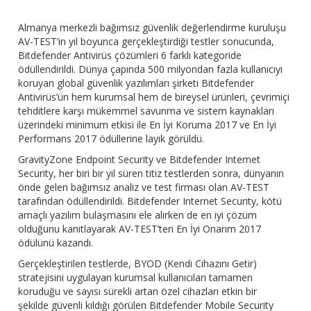
Almanya merkezli bağımsız güvenlik değerlendirme kuruluşu
AV-TEST’in yıl boyunca gerçekleştirdiği testler sonucunda,
Bitdefender Antivirüs çözümleri 6 farklı kategoride
ödüllendirildi. Dünya çapında 500 milyondan fazla kullanıcıyı
koruyan global güvenlik yazılımları şirketi Bitdefender
Antivirüs’ün hem kurumsal hem de bireysel ürünleri, çevrimiçi
tehditlere karşı mükemmel savunma ve sistem kaynakları
üzerindeki minimum etkisi ile En İyi Koruma 2017 ve En İyi
Performans 2017 ödüllerine layık görüldü.
GravityZone Endpoint Security ve Bitdefender Internet
Security, her biri bir yıl süren titiz testlerden sonra, dünyanın
önde gelen bağımsız analiz ve test firması olan AV-TEST
tarafından ödüllendirildi. Bitdefender Internet Security, kötü
amaçlı yazılım bulaşmasını ele alırken de en iyi çözüm
olduğunu kanıtlayarak AV-TEST’ten En İyi Onarım 2017
ödülünü kazandı.
Gerçekleştirilen testlerde, BYOD (Kendi Cihazını Getir)
stratejisini uygulayan kurumsal kullanıcıları tamamen
koruduğu ve sayısı sürekli artan özel cihazları etkin bir
şekilde güvenli kıldığı görülen Bitdefender Mobile Security