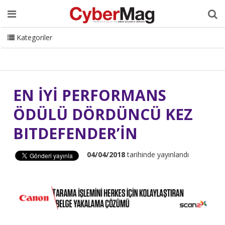
Ana Sayfa
Hakkımızda
Dergi
Editörden
Yazarlar
Danışmanlık
ISC Turkey
Sizden Gelenler
İletişim
Kategoriler
CyberMag Logo
EN İYİ PERFORMANS
ÖDÜLÜ DÖRDÜNCÜ KEZ
BITDEFENDER’İN
04/04/2018
tarihinde yayınlandı