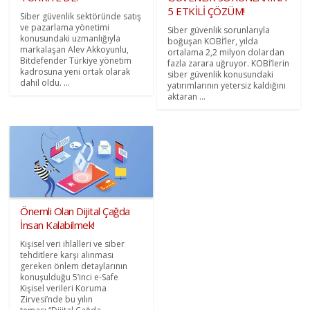
5 ETKİLİ ÇÖZÜM!
Siber güvenlik sektöründe satış
ve pazarlama yönetimi
Siber güvenlik sorunlarıyla
konusundaki uzmanlığıyla
boğuşan KOBİ’ler, yılda
markalaşan Alev Akkoyunlu,
ortalama 2,2 milyon dolardan
Bitdefender Türkiye yönetim
fazla zarara uğruyor. KOBİ’lerin
kadrosuna yeni ortak olarak
siber güvenlik konusundaki
dahil oldu. ...
yatırımlarının yetersiz kaldığını
aktaran ...
Önemli Olan Dijital Çağda
İnsan Kalabilmek!
Kişisel veri ihlalleri ve siber
tehditlere karşı alınması
gereken önlem detaylarının
konuşulduğu 5’inci e-Safe
Kişisel verileri Koruma
Zirvesi’nde bu yılın