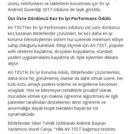
ürünü, telefonların ve tabletlerin korunması için En İyi
Android Güvenliği 2017 ödülüne de layık görüldü.
Üst Üste Dördüncü Kez En İyi Performans Ödülü
AV-TEST’ten En İyi Performans ödülünü üst üste dördüncü
kez kazanan Bitdefender çözümleri, bir kez daha en iyi
koruma teknolojilerinin sistem hızı üzerinde minimum etkiye
sahip olduğunu kanıtladı. Etkiyi ölçmek için AV-TEST, popüler
web sitelerini başlatma, dosyaları kopyalama, standart
yazılım uygulamalarını başlatma vb. tipik eylemleri dikkate
alıyor.
AV-TEST’in En İyi Koruma ödülü, Bitdefender çözümlerinin,
daha önce hiç görülmemiş olanlar da dahil olmak üzere, her
türlü kötü amaçlı yazılımı önleme ve engelleme becerisini
onayladı. Yeni ve bilinmeyen tehditlerle proaktif olarak
mücadele etmek için makine öğrenme algoritması ile ilgili
patentler tarafından desteklenen derin öğrenme ve
anormalliğe dayalı tespit teknikleri hayati bir rol
oynamaktadır.
Bitdefender Siber Tehdit İstihbaratı Kıdemli Başkan
Yardımcısı Viorel Canja, “Yıllık AV-TEST bağımsız testinin,