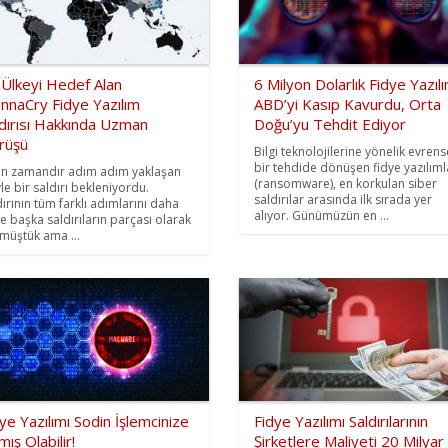
 Ülkeyi Hedef Alan
6 Milyon Dolarlık Fidye Yazılı
nnaCry Fidye Yazılım
ABD’yi Kasıp Kavurdu, Orta
ldırısı Hakkında Uzman
Doğu’yu Tehdit Ediyor
rüşü
Bilgi teknolojilerine yönelik evrens
bir tehdide dönüşen fidye yazılıml
n zamandır adım adım yaklaşan
(ransomware), en korkulan siber
le bir saldırı bekleniyordu.
saldırılar arasında ilk sırada yer
dırının tüm farklı adımlarını daha
alıyor. Günümüzün en ...
e başka saldırıların parçası olarak
müştük ama ...
ye Yazılımı Sodin İşlemcinize
Fidye Yazılımı Saldırılarının
mış Olabilir!
Şirketlere Maliyeti 20 Milyar