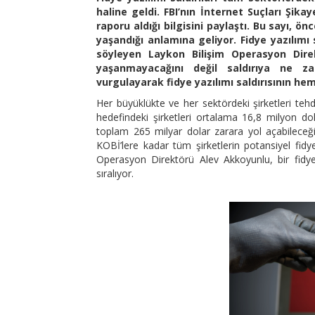
haline geldi. FBI’nın İnternet Suçları Şikay
raporu aldığı bilgisini paylaştı. Bu sayı, ön
yaşandığı anlamına geliyor. Fidye yazılımı s
söyleyen Laykon Bilişim Operasyon Direkt
yaşanmayacağını değil saldırıya ne z
vurgulayarak fidye yazılımı saldırısının he
Her büyüklükte ve her sektördeki şirketleri tehdi
hedefindeki şirketleri ortalama 16,8 milyon dola
toplam 265 milyar dolar zarara yol açabileceğ
KOBİ’lere kadar tüm şirketlerin potansiyel fidye 
Operasyon Direktörü Alev Akkoyunlu, bir fidye
sıralıyor.