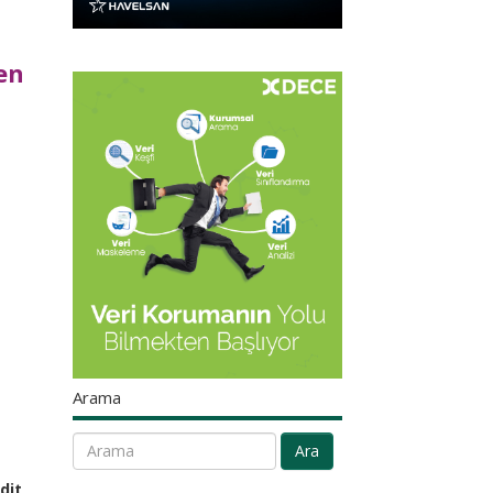
en
Arama
Ara
dit