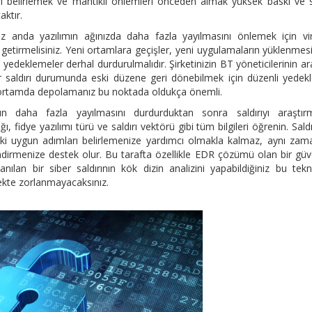
rı belirlemek ve mantıklı önlemleri önceden almak yüksek baskı ve 
ktır.
ğiniz anda yazılımın ağınızda daha fazla yayılmasını önlemek için vi
 getirmelisiniz. Yeni ortamlara geçişler, yeni uygulamaların yüklenmesi
deklemeler derhal durdurulmalıdır. Şirketinizin BT yöneticilerinin ar
bir saldırı durumunda eski düzene geri dönebilmek için düzenli yede
r ortamda depolamanız bu noktada oldukça önemli.
ının daha fazla yayılmasını durdurduktan sonra saldırıyı araştır
ığı, fidye yazılımı türü ve saldırı vektörü gibi tüm bilgileri öğrenin. Saldı
raki uygun adımları belirlemenize yardımcı olmakla kalmaz, aynı za
lendirmenize destek olur. Bu tarafta özellikle EDR çözümü olan bir güv
şanılan bir siber saldırının kök dizin analizini yapabildiğiniz bu tekn
mekte zorlanmayacaksınız.