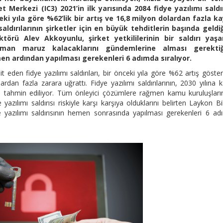
et Merkezi (IC3) 2021’in ilk yarısında 2084 fidye yazılımı saldır
ceki yıla göre %62’lik bir artış ve 16,8 milyon dolardan fazla ka
aldırılarının şirketler için en büyük tehditlerin başında geldiğ
örü Alev Akkoyunlu, şirket yetkililerinin bir saldırı yaşa
aman maruz kalacaklarını gündemlerine alması gerektiğ
men ardından yapılması gerekenleri 6 adımda sıralıyor.
t eden fidye yazılımı saldırıları, bir önceki yıla göre %62 artış göste
rdan fazla zarara uğrattı. Fidye yazılımı saldırılarının, 2030 yılına 
i tahmin ediliyor. Tüm önleyici çözümlere rağmen kamu kuruluşlar
yazılımı saldırısı riskiyle karşı karşıya olduklarını belirten Laykon Bi
 yazılımı saldırısının hemen sonrasında yapılması gerekenleri 6 a