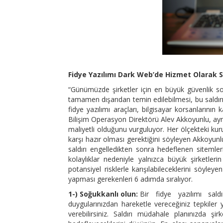
Fidye Yazılımı Dark Web’de Hizmet Olarak S
“Günümüzde şirketler için en büyük güvenlik soru
tamamen dışarıdan temin edilebilmesi, bu saldır
fidye yazılımı araçları, bilgisayar korsanlarının
Bilişim Operasyon Direktörü Alev Akkoyunlu, ay
maliyetli olduğunu vurguluyor. Her ölçekteki kuru
karşı hazır olması gerektiğini söyleyen Akkoyunlu
saldırı engelledikten sonra hedeflenen sitemleri
kolaylıklar nedeniyle yalnızca büyük şirketler
potansiyel risklerle karışılabileceklerini söyley
yapması gerekenleri 6 adımda sıralıyor.
1-) Soğukkanlı olun:
Bir fidye yazılımı saldı
duygularınızdan hareketle vereceğiniz tepkiler 
verebilirsiniz. Saldırı müdahale planınızda şi