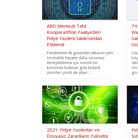
ABD Merkezli Tahıl
74
Kooperatifinin Faaliyetleri
Wa
Fidye Yazılımı Saldırısından
Sa
Etkilendi
Gö
Pandeminin ilk gününden itibaren yeni
Uzu
normalde hayatın daha sorunsuz
böy
ilerleyebilmesi için önemli bir
Sal
konumda bulunan gıda tedarik
önc
zincirleri şimdi de siber ...
gör
2021: Fidye Yazılımları ve
Fid
Dosyasız Zararlıların Yükselişi
Sız