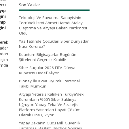
Son Yazılar
ısı
yıp
ini
Teknoloji Ve Savunma Sanayisinin
nıp
Tecrübeli İsmi Ahmet Hamdi Atalay,
ini
Ulaştırma Ve Altyapı Bakan Yardımcısı
Oldu
Yaz Tatilinde Çocukları Siber Dünyadan
rerek
Nasıl Koruruz?
kadar
ından
Kuantum Bilgisayarlar Bugünün
lişim
Şifrelerini Geçersiz Kılabilir
dımda
Siber Suçlular 2026 FIFA Dünya
Kupası'nı Hedef Alıyor
Bionay İle KVKK Uyumlu Personel
Takibi Mümkün
Altyapı Yetersiz Kalırken Türkiye'deki
Kurumların %65'i Siber Saldırıya
Uğruyor: Yapay Zeka Ve Stratejik
Platform Yatırımları Hayati Çözüm
Olarak Öne Çıkıyor
Yapay Zekanın Gücü Milli Güvenlik
Tartışması Başlattı: Mythos Sonrası