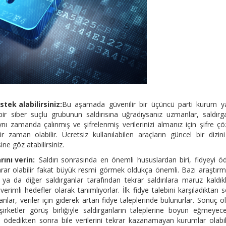
ek alabilirsiniz:
Bu aşamada güvenilir bir üçüncü parti kurum y
n bir siber suçlu grubunun saldırısına uğradıysanız uzmanlar, saldırg
ynı zamanda çalınmış ve şifrelenmiş verilerinizi almanız için şifre ç
aman olabilir. Ücretsiz kullanılabilen araçların güncel bir dizini
ine göz atabilirsiniz.
rını verin:
Saldırı sonrasında en önemli hususlardan biri, fidyeyi ö
arar olabilir fakat büyük resmi görmek oldukça önemli. Bazı araştırm
ya da diğer saldırganlar tarafından tekrar saldırılara maruz kaldıkl
 verimli hedefler olarak tanımlıyorlar. İlk fidye talebini karşıladıktan 
lar, veriler için giderek artan fidye taleplerinde bulunurlar. Sonuç o
irketler görüş birliğiyle saldırganların taleplerine boyun eğmeyece
e ödedikten sonra bile verilerini tekrar kazanamayan kurumlar olabil