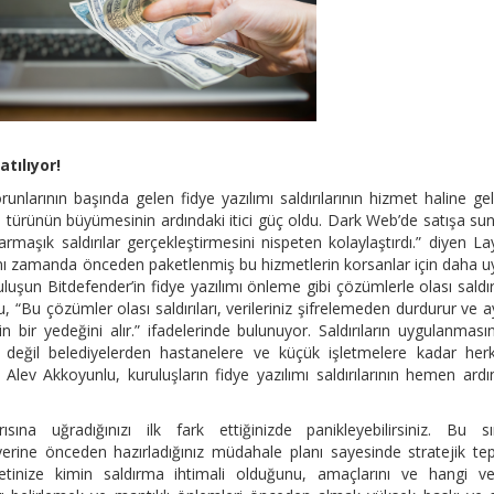
atılıyor!
nlarının başında gelen fidye yazılımı saldırılarının hizmet haline ge
ı türünün büyümesinin ardındaki itici güç oldu. Dark Web’de satışa su
 karmaşık saldırılar gerçekleştirmesini nispeten kolaylaştırdı.” diyen L
nı zamanda önceden paketlenmiş bu hizmetlerin korsanlar için daha 
luşun Bitdefender’in fidye yazılımı önleme gibi çözümlerle olası saldır
, “Bu çözümler olası saldırıları, verileriniz şifrelemeden durdurur ve a
n bir yedeğini alır.” ifadelerinde bulunuyor. Saldırıların uygulanması
in değil belediyelerden hastanelere ve küçük işletmelere kadar her
en Alev Akkoyunlu, kuruluşların fidye yazılımı saldırılarının hemen ard
rısına uğradığınızı ilk fark ettiğinizde panikleyebilirsiniz. Bu s
yerine önceden hazırladığınız müdahale planı sayesinde stratejik tep
rketinize kimin saldırma ihtimali olduğunu, amaçlarını ve hangi ver