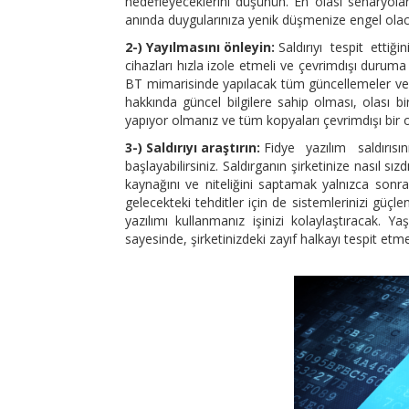
hedefleyeceklerini düşünün. En olası senaryola
anında duygularınıza yenik düşmenize engel olaca
2-) Yayılmasını önleyin:
Saldırıyı tespit etti
cihazları hızla izole etmeli ve çevrimdışı duruma
BT mimarisinde yapılacak tüm güncellemeler ve ye
hakkında güncel bilgilere sahip olması, olası 
yapıyor olmanız ve tüm kopyaları çevrimdışı bi
3-) Saldırıyı araştırın:
Fidye yazılım saldırıs
başlayabilirsiniz. Saldırganın şirketinize nasıl sızd
kaynağını ve niteliğini saptamak yalnızca son
gelecekteki tehditler için de sistemlerinizi güç
yazılımı kullanmanız işinizi kolaylaştıracak. Ya
sayesinde, şirketinizdeki zayıf halkayı tespit et