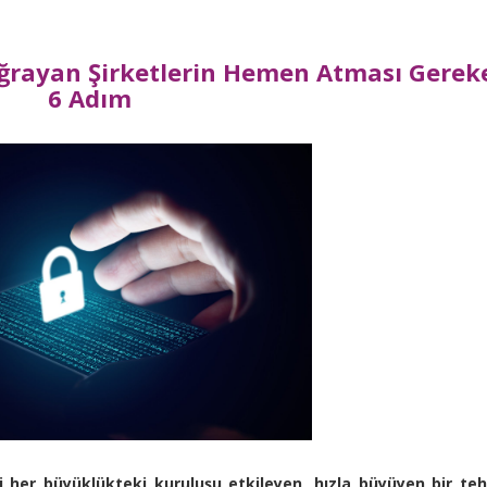
 Uğrayan Şirketlerin Hemen Atması Gerek
6 Adım
ki her büyüklükteki kuruluşu etkileyen, hızla büyüyen bir teh