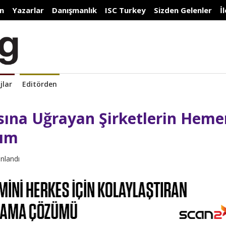
n
Yazarlar
Danışmanlık
ISC Turkey
Sizden Gelenler
İ
jlar
Editörden
rısına Uğrayan Şirketlerin Hem
dım
ınlandı