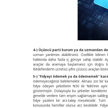
4-) Üçüncü parti kurum ya da uzmandan dest
uzman yardımını alabilirsiniz. Özellikle biline
hakkında daha fazla iç görüye sahip olabilir. A
araçlar da aramaya başlamanız için doğru bir z
Bitdefender’in ücretsiz şifre çözücü araçları listes
5-) “Fidyeyi ödemek ya da ödememek” kara
ödemeyeceğinizi belirlemektir. Alması zor bir k
fidye ödeyen şirketlerin %50 ile %80’inin aynı 
göstermiştir. Dolayısıyla bu şirketler kendilerini
genelde verilere tam erişim sağlamayan saldırgan
fidye yazılımı bir arz-talep meselesidir. Tüm ş
konusunda hemfikir olursa arz kesilebilir. Fidy