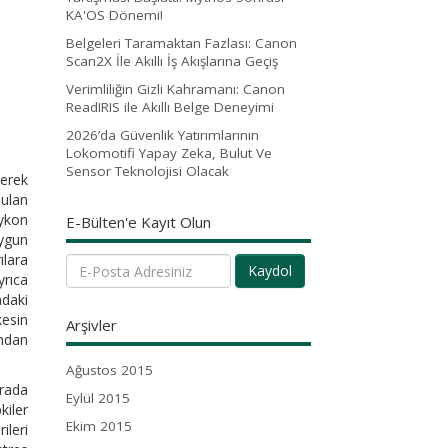
KA'OS Dönemi!
Belgeleri Taramaktan Fazlası: Canon
Scan2X İle Akıllı İş Akışlarına Geçiş
Verimliliğin Gizli Kahramanı: Canon
ReadIRIS ile Akıllı Belge Deneyimi
2026’da Güvenlik Yatırımlarının
Lokomotifi Yapay Zeka, Bulut Ve
Sensor Teknolojisi Olacak
lerek
nulan
aykon
E-Bülten'e Kayıt Olun
uygun
ılara
Kaydol
yrıca
ndaki
kesin
Arşivler
ından
Ağustos 2015
ırada
Eylül 2015
kiler
Ekim 2015
ileri