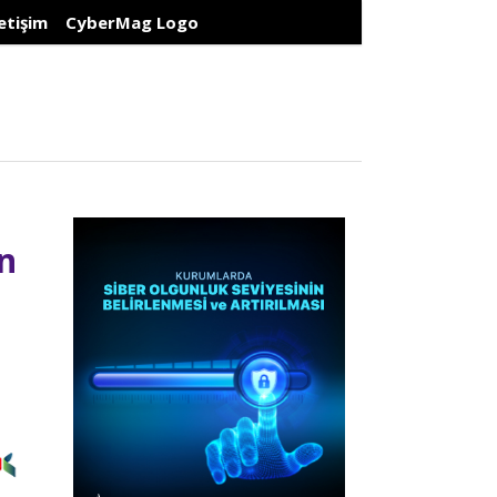
letişim
CyberMag Logo
en