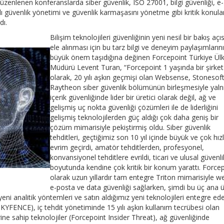
üzenlenen konferanslarda siber güvenlik, ISO 27001, bilgi güvenliği, e-
ı güvenlik yönetimi ve güvenlik karmaşasını yönetme gibi kritik konula
dı.
Bilişim teknolojileri güvenliğinin yeni nesil bir bakış açıs
ele alınması için bu tarz bilgi ve deneyim paylaşımların
büyük önem taşıdığına değinen Forcepoint Türkiye Ül
Müdürü Levent Turan, “Forcepoint 1 yaşında bir şirket
olarak, 20 yılı aşkın geçmişi olan Websense, Stonesof
Raytheon siber güvenlik bölümünün birleşmesiyle yaln
içerik güvenliğinde lider bir üretici olarak değil, ağ ve
gelişmiş uç nokta güvenliği çözümleri ile de liderliğini
gelişmiş teknolojilerden güç aldığı çok daha geniş bir
çözüm mimarisiyle pekiştirmiş oldu. Siber güvenlik
tehditleri, geçtiğimiz son 10 yıl içinde büyük ve çok hızlı
evrim geçirdi, amatör tehditlerden, profesyonel,
konvansiyonel tehditlere evrildi, ticari ve ulusal güvenli
boyutunda kendine çok kritik bir konum yarattı. Force
olarak uzun yıllardır tam entegre Triton mimarisiyle w
e-posta ve data güvenliği sağlarken, şimdi bu üç ana 
 yeni analitik yöntemleri ve satın aldığımız yeni teknolojileri entegre ed
YFENCE), iç tehdit yönetiminde 15 yılı aşkın kullanım tecrübesi olan
erine sahip teknolojiler (Forcepoint Insider Threat), ağ güvenliğinde