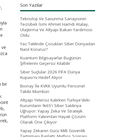
Son Yazılar
r,
Teknoloji Ve Savunma Sanayisinin
ıyla
Tecrübeli İsmi Ahmet Hamdi Atalay,
ın
Ulaştırma Ve Altyapı Bakan Yardımcısı
ke
Oldu
Yaz Tatilinde Çocukları Siber Dünyadan
t ve
Nasıl Koruruz?
ızca
Kuantum Bilgisayarlar Bugünün
Şifrelerini Geçersiz Kılabilir
Siber Suçlular 2026 FIFA Dünya
Kupası'nı Hedef Alıyor
 bir
Bionay İle KVKK Uyumlu Personel
Takibi Mümkün
k
Altyapı Yetersiz Kalırken Türkiye'deki
point
Kurumların %65'i Siber Saldırıya
eb,
Uğruyor: Yapay Zeka Ve Stratejik
ürün
Platform Yatırımları Hayati Çözüm
erek,
Olarak Öne Çıkıyor
Yapay Zekanın Gücü Milli Güvenlik
Tartışması Başlattı: Mythos Sonrası