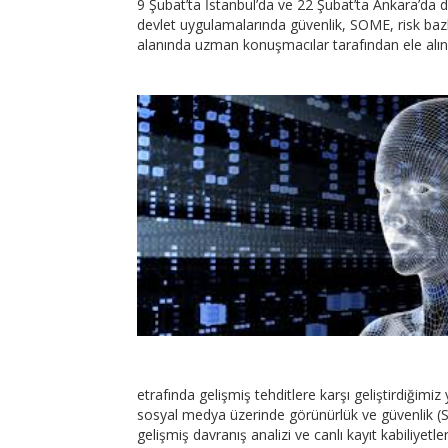
9 Şubat’ta İstanbul’da ve 22 Şubat’ta Ankara’da d
devlet uygulamalarında güvenlik, SOME, risk bazl
alanında uzman konuşmacılar tarafından ele alın
etrafında gelişmiş tehditlere karşı geliştirdiğimiz
sosyal medya üzerinde görünürlük ve güvenlik (SK
gelişmiş davranış analizi ve canlı kayıt kabiliyetl