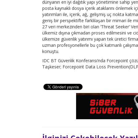
dünyanın en iyi dağıtık yapı yönetimine sahip ye
posta kaynaklı dosya içerik ataklarını önlemek i
yatırımları ile, içerik, ağ, gelişmiş uç nokta katma
geniş bir perspektifte farklılaşan bir mimari ile 
27 veri merkezinden biri olan ‘Threat Seeker’ Veri
ülkemiz dışına çıkmadan proses edilmesini ve cid
ülkemize güvenlik yatırımı yapan tek üretici fir
uzman profesyonellerle bu çok katmanlı çalışmala
konuştu.
IDC BT Güvenlik Konferansı’nda Forcepoint çözü
Taşkeser; Forcepoint Data Loss Prevention(DLP) ü
İlginizi Çekebilecek Yazı