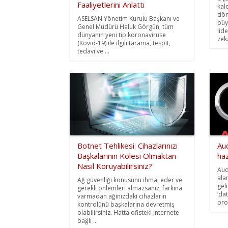
Faaliyetlerini Anlattı
kald
dön
ASELSAN Yönetim Kurulu Başkanı ve
büy
Genel Müdürü Haluk Görgün, tüm
lid
dünyanın yeni tip koronavirüse
zeka
(Kovid-19) ile ilgili tarama, tespit,
tedavi ve ...
Botnet Tehlikesi: Cihazlarınızı
Aud
Başkalarının Kölesi Olmaktan
haz
Nasıl Koruyabilirsiniz?
Aud
ala
Ağ güvenliği konusunu ihmal eder ve
gel
gerekli önlemleri almazsanız, farkına
‘da
varmadan ağınızdaki cihazların
pro
kontrolünü başkalarına devretmiş
olabilirsiniz. Hatta ofisteki internete
bağlı ...