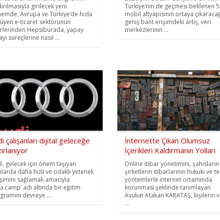
ırılmasıyla girilecek yeni
Türkiye’nin de geçmesi beklenen 
emde, Avrupa ve Türkiye’de hızla
mobil altyapısının ortaya çıkaraca
üyen e-ticaret sektörünün
geniş bant erişimdeki artış, veri
erlerinden Hepsiburada, yapay
merkezlerinin ...
yı süreçlerine nasıl ...
i çalışanları dijital geleceğe
İnternette Çıkan Olumsuz
ırlanıyor
İçerikleri Kaldırmanın Yolları
i, gelecek için önem taşıyan
Online itibar yönetimini, şahısların
nlarda daha hızlı ve odaklı yetenek
şirketlerin itibarlarının hukuki ve t
işimini sağlamak amacıyla
yöntemlerle internet ortamında
ta.camp’ adı altında bir eğitim
korunması şeklinde tanımlayan
gramını devreye ...
Avukat Atakan KARATAŞ, kişilerin 
...