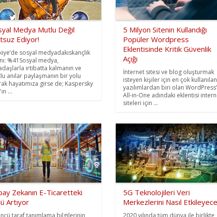
syal Medya Mutlu Değil
5 Milyon Sitenin Kullandığı
tsuz Ediyor!
Popüler Wordpress
Eklentisinde Kritik Güvenlik
kiye’de sosyal medyadakıskançlık
Açığı
nı: %41Sosyal medya,
adaşlarla irtibatta kalmanın ve
İnternet sitesi ve blog oluşturmak
lu anılar paylaşmanın bir yolu
isteyen kişiler için en çok kullanılan
rak hayatımıza girse de; Kaspersky
yazılımlardan biri olan WordPress’
ın ...
All-in-One adındaki eklentisi intern
siteleri için ...
pay Zekanın E-Ticaretteki
5G Teknolojileri Veri
ü Artıyor
Merkezlerini Nasıl Etkileyec
ncü taraf tanımlama bilgilerinin
2020 yılında tüm dünya ile birlikte