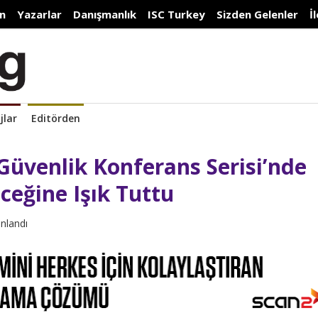
n
Yazarlar
Danışmanlık
ISC Turkey
Sizden Gelenler
İ
jlar
Editörden
Güvenlik Konferans Serisi’nde
ceğine Işık Tuttu
ınlandı