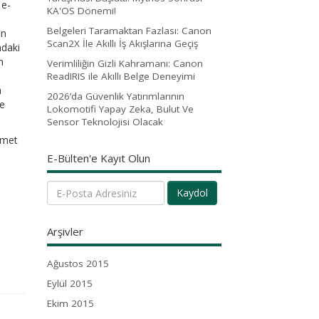
 e-
KA'OS Dönemi!
i
Belgeleri Taramaktan Fazlası: Canon
en
Scan2X İle Akıllı İş Akışlarına Geçiş
adaki
n
Verimliliğin Gizli Kahramanı: Canon
ReadIRIS ile Akıllı Belge Deneyimi
a
2026’da Güvenlik Yatırımlarının
de
Lokomotifi Yapay Zeka, Bulut Ve
Sensor Teknolojisi Olacak
hmet
E-Bülten'e Kayıt Olun
Kaydol
Arşivler
Ağustos 2015
Eylül 2015
Ekim 2015