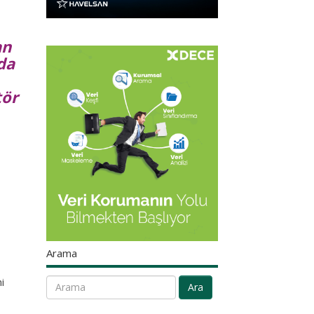
an
da
tör
Arama
i
Ara