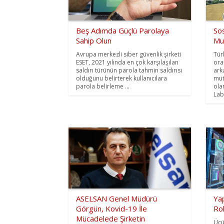
Beş Adımda Güçlü Parolaya
So
Sahip Olun
Mu
Avrupa merkezli siber güvenlik şirketi
Tür
ESET, 2021 yılında en çok karşılaşılan
ora
saldırı türünün parola tahmin saldırısı
ark
olduğunu belirterek kullanıcılara
mut
parola belirleme ...
ola
Lab'
ASELSAN Genel Müdürü
Ya
Görgün, Kovid-19 İle
Rol
Mücadelede Şirketin
Üçü