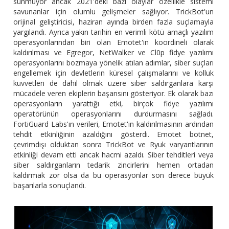
sunmuyor ancak 2021'deki bazı olaylar özellikle sistemi
savunanlar için olumlu gelişmeler sağlıyor. TrickBot'un
orijinal geliştiricisi, haziran ayında birden fazla suçlamayla
yargılandı. Ayrıca yakın tarihin en verimli kötü amaçlı yazılım
operasyonlarından biri olan Emotet'in koordineli olarak
kaldırılması ve Egregor, NetWalker ve Cl0p fidye yazılımı
operasyonlarını bozmaya yönelik atılan adımlar, siber suçları
engellemek için devletlerin küresel çalışmalarını ve kolluk
kuvvetleri de dahil olmak üzere siber saldırganlara karşı
mücadele veren ekiplerin başarısını gösteriyor. Ek olarak bazı
operasyonların yarattığı etki, birçok fidye yazılımı
operatörünün operasyonlarını durdurmasını sağladı.
FortiGuard Labs'ın verileri, Emotet'in kaldırılmasının ardından
tehdit etkinliğinin azaldığını gösterdi. Emotet botnet,
çevrimdışı olduktan sonra TrickBot ve Ryuk varyantlarının
etkinliği devam etti ancak hacmi azaldı. Siber tehditleri veya
siber saldırganların tedarik zincirlerini hemen ortadan
kaldırmak zor olsa da bu operasyonlar son derece büyük
başarılarla sonuçlandı.