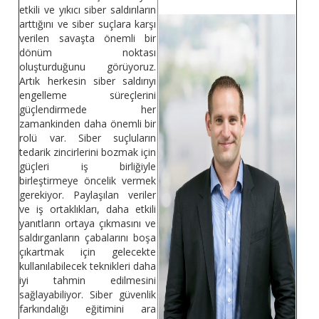
etkili ve yıkıcı siber saldırıların
arttığını ve siber suçlara karşı
verilen savaşta önemli bir
dönüm noktası
oluşturduğunu görüyoruz.
Artık herkesin siber saldırıyı
engelleme süreçlerini
güçlendirmede her
zamankinden daha önemli bir
rolü var. Siber suçluların
tedarik zincirlerini bozmak için
güçleri iş birliğiyle
birleştirmeye öncelik vermek
gerekiyor. Paylaşılan veriler
ve iş ortaklıkları, daha etkili
yanıtların ortaya çıkmasını ve
saldırganların çabalarını boşa
çıkartmak için gelecekte
kullanılabilecek teknikleri daha
iyi tahmin edilmesini
sağlayabiliyor. Siber güvenlik
farkındalığı eğitimini ara