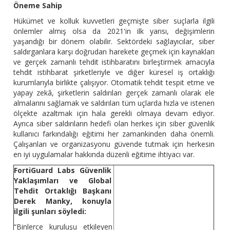
Öneme Sahip
Hükümet ve kolluk kuvvetleri geçmişte siber suçlarla ilgili
önlemler almış olsa da 2021'in ilk yarısı, değişimlerin
yaşandığı bir dönem olabilir. Sektördeki sağlayıcılar, siber
saldırganlara karşı doğrudan harekete geçmek için kaynakları
ve gerçek zamanlı tehdit istihbaratını birleştirmek amacıyla
tehdit istihbarat şirketleriyle ve diğer küresel iş ortaklığı
kurumlarıyla birlikte çalışıyor. Otomatik tehdit tespit etme ve
yapay zekâ, şirketlerin saldırıları gerçek zamanlı olarak ele
almalarını sağlamak ve saldırıları tüm uçlarda hızla ve istenen
ölçekte azaltmak için hala gerekli olmaya devam ediyor.
Ayrıca siber saldırıların hedefi olan herkes için siber güvenlik
kullanıcı farkındalığı eğitimi her zamankinden daha önemli.
Çalışanları ve organizasyonu güvende tutmak için herkesin
en iyi uygulamalar hakkında düzenli eğitime ihtiyacı var.
FortiGuard Labs Güvenlik
Yaklaşımları ve Global
Tehdit Ortaklığı Başkanı
Derek Manky, konuyla
ilgili şunları söyledi:
“Binlerce kuruluşu etkileyen