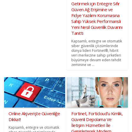
Getirmek için Entegre Sıfır
Güven Ağ Erişimine ve
Fidye Yazılımı Korumasına
Sahip Yüksek Performanslı
Yeni Nesil Güvenlik Duvarını
Tanıttı
Kapsamlı, entegre ve otomatik
siber güvenlik çözümlerinde
dünya lideri Fortinet®, hibrit
veri merkezine sahip şirketleri
büyümeye devam eden tehdit
zeminine ve ...
Online Alışverişte Güvenliğe
Fortinet, Forticloud'u Kimlik,
Dikkat!
Güvenli Depolama Ve
İletişim Hizmetleri İle
Kapsamlı, entegre ve otomatik
Genişleterek Modern