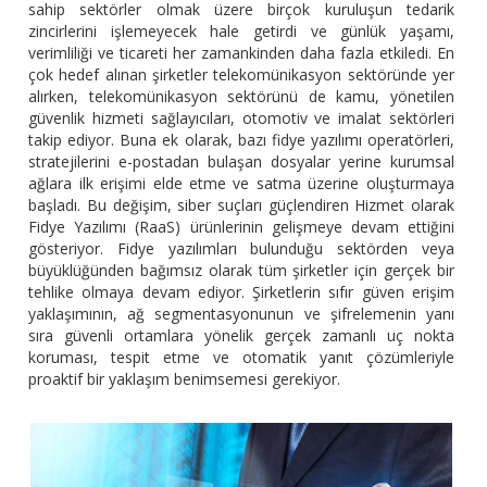
sahip sektörler olmak üzere birçok kuruluşun tedarik
zincirlerini işlemeyecek hale getirdi ve günlük yaşamı,
verimliliği ve ticareti her zamankinden daha fazla etkiledi. En
çok hedef alınan şirketler telekomünikasyon sektöründe yer
alırken, telekomünikasyon sektörünü de kamu, yönetilen
güvenlik hizmeti sağlayıcıları, otomotiv ve imalat sektörleri
takip ediyor. Buna ek olarak, bazı fidye yazılımı operatörleri,
stratejilerini e-postadan bulaşan dosyalar yerine kurumsal
ağlara ilk erişimi elde etme ve satma üzerine oluşturmaya
başladı. Bu değişim, siber suçları güçlendiren Hizmet olarak
Fidye Yazılımı (RaaS) ürünlerinin gelişmeye devam ettiğini
gösteriyor. Fidye yazılımları bulunduğu sektörden veya
büyüklüğünden bağımsız olarak tüm şirketler için gerçek bir
tehlike olmaya devam ediyor. Şirketlerin sıfır güven erişim
yaklaşımının, ağ segmentasyonunun ve şifrelemenin yanı
sıra güvenli ortamlara yönelik gerçek zamanlı uç nokta
koruması, tespit etme ve otomatik yanıt çözümleriyle
proaktif bir yaklaşım benimsemesi gerekiyor.