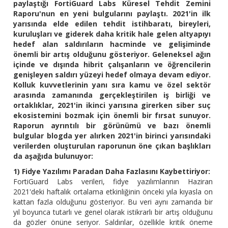
paylaştığı FortiGuard Labs Küresel Tehdit Zemini
Raporu'nun en yeni bulgularını paylaştı. 2021'in ilk
yarısında elde edilen tehdit istihbaratı, bireyleri,
kuruluşları ve giderek daha kritik hale gelen altyapıyı
hedef alan saldırıların hacminde ve gelişiminde
önemli bir artış olduğunu gösteriyor. Geleneksel ağın
içinde ve dışında hibrit çalışanların ve öğrencilerin
genişleyen saldırı yüzeyi hedef olmaya devam ediyor.
Kolluk kuvvetlerinin yanı sıra kamu ve özel sektör
arasında zamanında gerçekleştirilen iş birliği ve
ortaklıklar, 2021'in ikinci yarısına girerken siber suç
ekosistemini bozmak için önemli bir fırsat sunuyor.
Raporun ayrıntılı bir görünümü ve bazı önemli
bulgular blogda yer alırken 2021'in birinci yarısındaki
verilerden oluşturulan raporunun öne çıkan başlıkları
da aşağıda bulunuyor:
1) Fidye Yazılımı Paradan Daha Fazlasını Kaybettiriyor:
FortiGuard Labs verileri, fidye yazılımlarının Haziran
2021'deki haftalık ortalama etkinliğinin önceki yıla kıyasla on
kattan fazla olduğunu gösteriyor. Bu veri aynı zamanda bir
yıl boyunca tutarlı ve genel olarak istikrarlı bir artış olduğunu
da gözler önüne seriyor. Saldırılar, özellikle kritik öneme