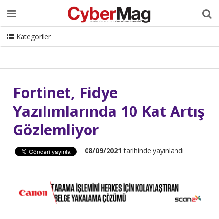
Ana Sayfa
Hakkımızda
Dergi
Editörden
Yazarlar
Danışmanlık
ISC Turkey
Sizden Gelenler
İletişim
Kategoriler
CyberMag Logo
Fortinet, Fidye
Yazılımlarında 10 Kat Artış
Gözlemliyor
08/09/2021
tarihinde yayınlandı