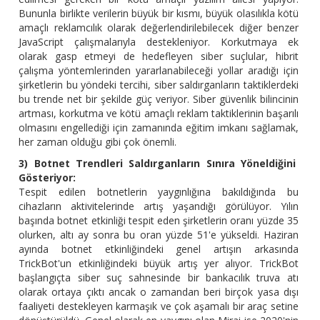
Bununla birlikte verilerin büyük bir kısmı, büyük olasılıkla kötü
amaçlı reklamcılık olarak değerlendirilebilecek diğer benzer
JavaScript çalışmalarıyla destekleniyor. Korkutmaya ek
olarak gasp etmeyi de hedefleyen siber suçlular, hibrit
çalışma yöntemlerinden yararlanabileceği yollar aradığı için
şirketlerin bu yöndeki tercihi, siber saldırganların taktiklerdeki
bu trende net bir şekilde güç veriyor. Siber güvenlik bilincinin
artması, korkutma ve kötü amaçlı reklam taktiklerinin başarılı
olmasını engellediği için zamanında eğitim imkanı sağlamak,
her zaman olduğu gibi çok önemli.
3) Botnet Trendleri Saldırganların Sınıra Yöneldiğini
Gösteriyor:
Tespit edilen botnetlerin yaygınlığına bakıldığında bu
cihazların aktivitelerinde artış yaşandığı görülüyor. Yılın
başında botnet etkinliği tespit eden şirketlerin oranı yüzde 35
olurken, altı ay sonra bu oran yüzde 51'e yükseldi. Haziran
ayında botnet etkinliğindeki genel artışın arkasında
TrickBot'un etkinliğindeki büyük artış yer alıyor. TrickBot
başlangıçta siber suç sahnesinde bir bankacılık truva atı
olarak ortaya çıktı ancak o zamandan beri birçok yasa dışı
faaliyeti destekleyen karmaşık ve çok aşamalı bir araç setine