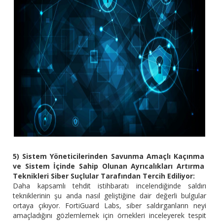
5) Sistem Yöneticilerinden Savunma Amaçlı Kaçınma
ve Sistem İçinde Sahip Olunan Ayrıcalıkları Artırma
Teknikleri Siber Suçlular Tarafından Tercih Ediliyor:
Daha kapsamlı tehdit istihbaratı incelendiğinde saldırı
tekniklerinin şu anda nasıl geliştiğine dair değerli bulgular
ortaya çıkıyor. FortiGuard Labs, siber saldırganların neyi
amaçladığını gözlemlemek için örnekleri inceleyerek tespit