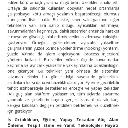
edilen kötü amaçlı yazılıma özgü belirli özellikleri analiz etti.
Ortaya da saldırıda kullanılan dosyalar hedef ortamlarda
çalıştırılsaydı kötü amaçlı yazılımın başarabileceği olumsuz
sonuçların listesi çıktı. Bu liste, siber saldırganların diğer
tekniklerin yanı sıra sahip olduğu ayrıcalıkları artırmaya,
savunmalardan kaçınmaya, dahili sistemler arasında hareket
etmeye ve güvenliği ihlal edilmiş verileri sızdırmaya çalıştığını
gösteriyor. Örneğin, gözlemlenen ayrıcalık yükseltme
çalışmalarının yüzde 55'inde yönlendirme (hooking) yöntemi,
yüzde 40'ında da işlem enjeksiyonu (process injection)
yöntemi kullanıldı. Bu veriler, yüksek ölçüde savunmadan
kaçınma ve ayrıcalık yükseltme yaklaşımlarına odaklanıldığını
öne çıkarıyor. Bu teknikler yeni olmasa da sistemleri
savunan ekipler bu güncel bilgi sayesinde gelecekteki
saldırılara karşı daha iyi hazırlıklı olabiliyor. Eyleme geçirilebilir
tehdit istihbaratıyla desteklenen entegre ve yapay zekadan
(AI) güç alan platform yaklaşımları, tüm uçlarda savunma
yapmak ve şirketlerin bugün gerçek zamanlı olarak karşı
karşıya kaldıkları değişen tehditleri belirlemek ve düzeltmek
için gerekiyor.
İş Ortaklıkları, Eğitim, Yapay Zekadan Güç Alan
Önleme, Tespit Etme ve Yanıt Teknolojiler Hayati