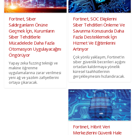
Fortinet, Siber
Fortinet, SOC Ekiplerini
Saldırganların Önüne
Siber Tehditleri Önleme Ve
Geçmek İçin, Kurumların
Savunma Konusunda Daha
Siber Tehditlerle
Fazla Desteklemek İçin
Mücadelede Daha Fazla
Hizmet Ve Eğitimlerini
Otomasyon Uygulayacağını
Artırıyor
Öngörüyor
Çok yönlü yaklaşım, Fortinet'in
siber güvenlik becerileri açığını
Yapay zeka fuzzing tekniği ve
ortadan kaldırmaya yönelik
makine öğrenme
küresel taahhütlerinin
uygulamalarına zarar verilmesi
gerçekleşmesini hızlandıracak.
yeni ağ ve yazılım zafiyetlerini
ortaya çıkaracak.
Fortinet, Hibrit Veri
Merkezlerini Güvenli Hale