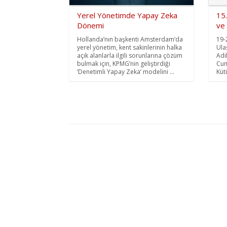
Yerel Yönetimde Yapay Zeka
15.
Dönemi
ve 
Hollanda’nın başkenti Amsterdam’da
19-
yerel yönetim, kent sakinlerinin halka
Ula
açık alanlarla ilgili sorunlarına çözüm
Adi
bulmak için, KPMG’nin geliştirdiği
Cum
‘Denetimli Yapay Zeka’ modelini ...
Küt