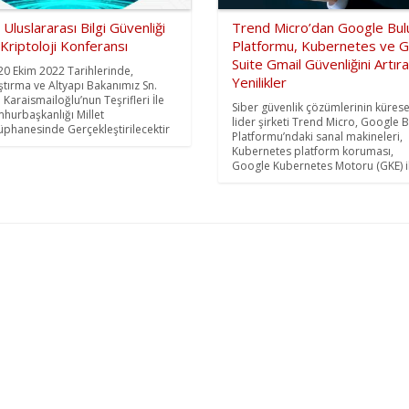
 Uluslararası Bilgi Güvenliği
Trend Micro’dan Google Bul
Kriptoloji Konferansı
Platformu, Kubernetes ve G
Suite Gmail Güvenliğini Artır
20 Ekim 2022 Tarihlerinde,
Yenilikler
ştırma ve Altyapı Bakanımız Sn.
l Karaismailoğlu’nun Teşrifleri İle
Siber güvenlik çözümlerinin kürese
hurbaşkanlığı Millet
lider şirketi Trend Micro, Google B
üphanesinde Gerçekleştirilecektir
Platformu’ndaki sanal makineleri,
Kubernetes platform koruması,
Google Kubernetes Motoru (GKE) ile