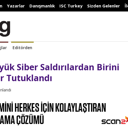
n
Yazarlar
Danışmanlık
ISC Turkey
Sizden Gelenler
İ
jlar
Editörden
ük Siber Saldırılardan Birini
r Tutuklandı
ınlandı