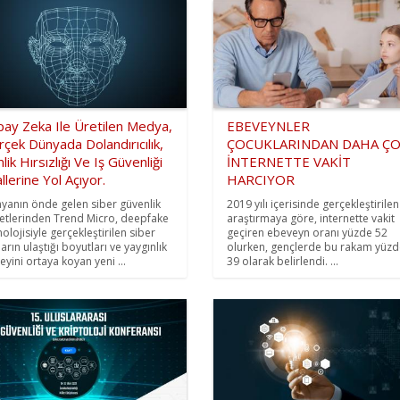
pay Zeka Ile Üretilen Medya,
EBEVEYNLER
çek Dünyada Dolandırıcılık,
ÇOCUKLARINDAN DAHA Ç
lik Hırsızlığı Ve Iş Güvenliği
İNTERNETTE VAKİT
allerine Yol Açıyor.
HARCIYOR
yanın önde gelen siber güvenlik
2019 yılı içerisinde gerçekleştirilen
ketlerinden Trend Micro, deepfake
araştırmaya göre, internette vakit
nolojisiyle gerçekleştirilen siber
geçiren ebeveyn oranı yüzde 52
arın ulaştığı boyutları ve yaygınlık
olurken, gençlerde bu rakam yüzd
eyini ortaya koyan yeni ...
39 olarak belirlendi. ...