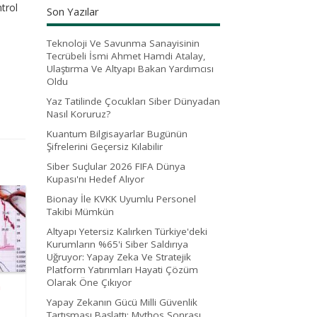
trol
Son Yazılar
Teknoloji Ve Savunma Sanayisinin
Tecrübeli İsmi Ahmet Hamdi Atalay,
Ulaştırma Ve Altyapı Bakan Yardımcısı
Oldu
Yaz Tatilinde Çocukları Siber Dünyadan
Nasıl Koruruz?
Kuantum Bilgisayarlar Bugünün
Şifrelerini Geçersiz Kılabilir
Siber Suçlular 2026 FIFA Dünya
Kupası'nı Hedef Alıyor
Bionay İle KVKK Uyumlu Personel
Takibi Mümkün
Altyapı Yetersiz Kalırken Türkiye'deki
Kurumların %65'i Siber Saldırıya
Uğruyor: Yapay Zeka Ve Stratejik
Platform Yatırımları Hayati Çözüm
Olarak Öne Çıkıyor
a
Yapay Zekanın Gücü Milli Güvenlik
Tartışması Başlattı: Mythos Sonrası