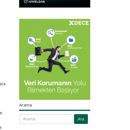
ara
Arama
r.
Ara
a