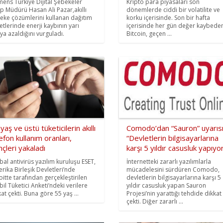
mens Türkiye Dijital Şebekeler
Kripto para piyasaları son
p Müdürü Hasan Ali Pazar,akıllı
dönemlerde ciddi bir volatilite ve
eke çözümlerini kullanan dağıtım
korku içerisinde. Son bir hafta
ketlerinde enerji kaybının yarı
içerisinde her gün değer kaybede
ıya azaldığını vurguladı.
Bitcoin, geçen ...
yaş ve üstü tüketicilerin akıllı
Comodo’dan “Sauron” uyarıs
efon kullanım oranları,
“Devletlerin bilgisayarlarına
çleri yakaladı
karşı 5 yıldır casusluk yapıyo
bal antivirüs yazılım kuruluşu ESET,
İnternetteki zararlı yazılımlarla
rika Birleşik Devletleri’nde
mücadelesini sürdüren Comodo,
oitte tarafından gerçekleştirilen
devletlerin bilgisayarlarına karşı 5
bil Tüketici Anketi’ndeki verilere
yıldır casusluk yapan Sauron
kat çekti. Buna göre 55 yaş ...
Projesi’nin yarattığı tehdide dikkat
çekti. Diğer zararlı ...