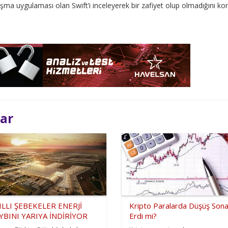
şma uygulaması olan Swift’i inceleyerek bir zafiyet olup olmadığını kon
lar
ILLI ŞEBEKELER ENERJİ
Kripto Paralarda Düşüş Son
YBINI YARIYA İNDİRİYOR
Erdi mi?