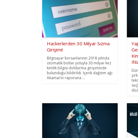
Hackerlerden 30 Milyar Sızma
Ya
Girişimi!
Ger
Kim
Bilgisayar korsanlarının 2018 yılında
Ihl
otomatik botlar yoluyla 30 milyar kez
kimlik bilgisi doldurma girişiminde
Dün
bulunduğu bildirildi. İçerik dağıtım ağı
şir
Akamai'in raporuna ...
tek
suçl
düz