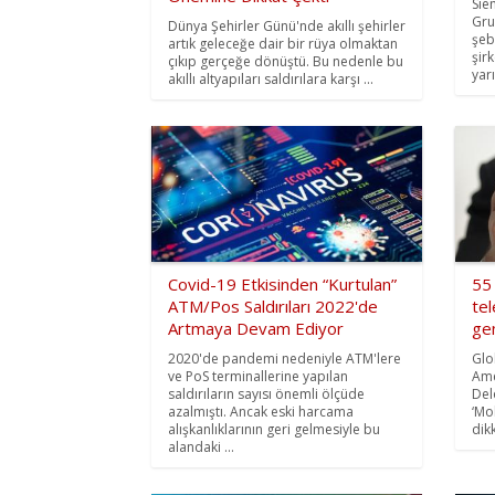
Sie
Gru
Dünya Şehirler Günü'nde akıllı şehirler
şeb
artık geleceğe dair bir rüya olmaktan
şir
çıkıp gerçeğe dönüştü. Bu nedenle bu
yar
akıllı altyapıları saldırılara karşı ...
Covid-19 Etkisinden “Kurtulan”
55 
ATM/Pos Saldırıları 2022'de
tel
Artmaya Devam Ediyor
gen
2020'de pandemi nedeniyle ATM'lere
Glo
ve PoS terminallerine yapılan
Ame
saldırıların sayısı önemli ölçüde
Del
azalmıştı. Ancak eski harcama
‘Mo
alışkanlıklarının geri gelmesiyle bu
dik
alandaki ...