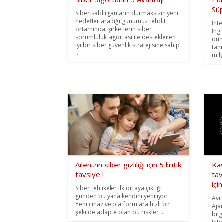
Sü
Siber saldırganların durmaksızın yeni
hedefler aradığı günümüz tehdit
İnt
ortamında, şirketlerin siber
İng
sorumluluk sigortası ile desteklenen
dün
iyi bir siber güvenlik stratejisine sahip
tan
...
mily
Ailenizin siber gizliliği için 5 kritik
Ka
tavsiye !
tav
içi
Siber tehlikeler ilk ortaya çıktığı
günden bu yana kendini yeniliyor.
Avr
Yeni cihaz ve platformlara hızlı bir
Aja
şekilde adapte olan bu riskler ...
bil
İnt