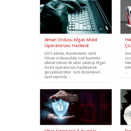
Alman Ordusu Afgan Mobil
Hi
Operatörünü Hackledi
Çö
2015 yılında, Bundeswehr isimli
Yen
Alman ordusundaki özel kuvvetler
çöz
ülkede bilinen ilk siber saldırıyı Afgan
Hik
mobil operatörünü hackleyerek
tekn
gerçekleştirdiler. Gizli düzenlenen
...
operasyonda ...
Siber Sigortanın 5 Avantajı
Par