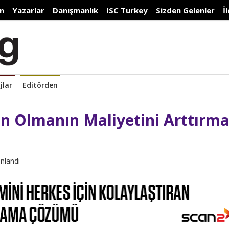
n
Yazarlar
Danışmanlık
ISC Turkey
Sizden Gelenler
İ
jlar
Editörden
an Olmanın Maliyetini Arttırma
ınlandı