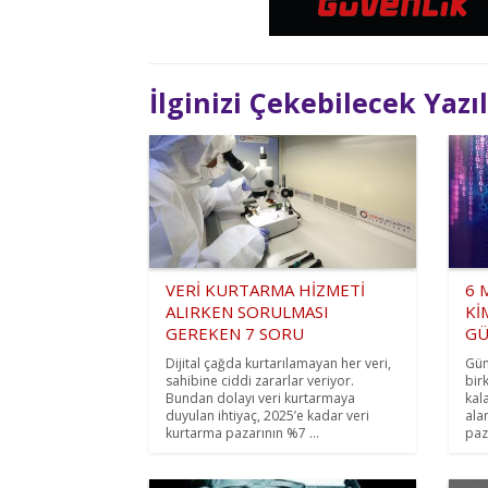
İlginizi Çekebilecek Yazı
VERİ KURTARMA HİZMETİ
6 
ALIRKEN SORULMASI
Kİ
GEREKEN 7 SORU
GÜ
Dijital çağda kurtarılamayan her veri,
Gün
sahibine ciddi zararlar veriyor.
birk
Bundan dolayı veri kurtarmaya
kala
duyulan ihtiyaç, 2025’e kadar veri
ala
kurtarma pazarının %7 ...
paza