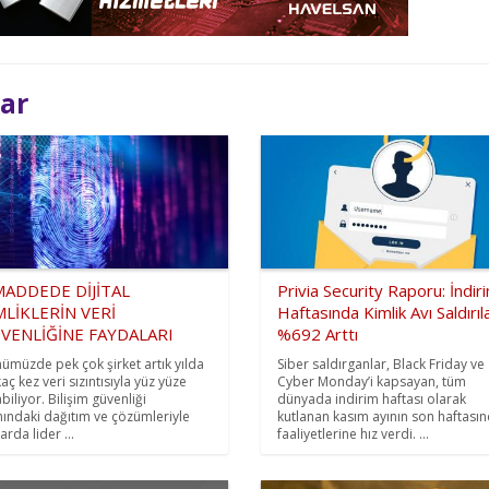
lar
MADDEDE DİJİTAL
Privia Security Raporu: İndir
MLİKLERİN VERİ
Haftasında Kimlik Avı Saldırıla
VENLİĞİNE FAYDALARI
%692 Arttı
ümüzde pek çok şirket artık yılda
Siber saldırganlar, Black Friday ve
aç kez veri sızıntısıyla yüz yüze
Cyber Monday’i kapsayan, tüm
biliyor. Bilişim güvenliği
dünyada indirim haftası olarak
nındaki dağıtım ve çözümleriyle
kutlanan kasım ayının son haftası
rda lider ...
faaliyetlerine hız verdi. ...