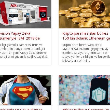
kvision Yapay Zeka
Kripto para hırsızları bu kez
zümleriyle ISAF 2018’de
150 bin dolarlık Ethereum ça
ilikçi güvenlik kamerası ürün ve
Kripto para birimi web sitesi
ümlerinin dünya lideri tedarikçisi
MyEtherWallet.com, geçtiğimiz ay
vision, en yeni Yapay Zeka ürün ve
içinde bazı ziyaretçilerin sahte bir
olojilerini güvenlik, sağlık, sağlık &
siteye yönlendirildiğini ve bu şekil
kripto para birimi ...
olalarda En Çok Kullanılan
Nft’ler Kullanıcı Deneyimi Ve