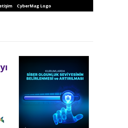
letişim
CyberMag Logo
yı