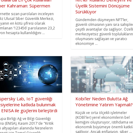
per Kahraman: Süpermen
Üyelik Sistemini Dönüşüme
Sürüklüyor
ernette sızan parolaları inceleyen
iliz Ulusal Siber Güvenlik Merkezi,
Gündemden düşmeyen NFT’ler,
yanın en kötü şifresi olarak
güvenli olmasının yanı sıra sahiple
ımlanan ‘123456’ parolasının 23,2
çeşitli avantajlar da sağlıyor. Özell
on hesapta kullanıldığını ...
merkeziyetsiz güvenli toplulukların
oluşmasını sağlayan ve yaratıcı
ekonomiye ...
spersky Lab, IoT güvenliği
Kobi'ler Neden Bulutta Ağ
siyelerine katkıda bulunmak
Yönetimine Yatırım Yapmalı?
n ENISA ile güçlerini birleştirdi
Küçük ve orta ölçekli işletmeler
(KOBİ'ler) yerel ekonomilerin bel
upa Birliği Ağ ve Bilgi Güvenliği
kemiğini oluşturuyor, istihdama ve
nsı (ENISA), Kasım 2017'de "Kritik
ekonomik büyümeye önemli katkıl
gi altyapıları alanında Nesnelerin
sağlıyor. Ancak enflasyon, siber ...
erneti için Temel Güvenlik