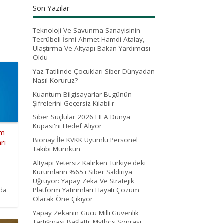
Son Yazılar
Teknoloji Ve Savunma Sanayisinin
Tecrübeli İsmi Ahmet Hamdi Atalay,
Ulaştırma Ve Altyapı Bakan Yardımcısı
Oldu
Yaz Tatilinde Çocukları Siber Dünyadan
Nasıl Koruruz?
Kuantum Bilgisayarlar Bugünün
Şifrelerini Geçersiz Kılabilir
Siber Suçlular 2026 FIFA Dünya
Kupası'nı Hedef Alıyor
im
Bionay İle KVKK Uyumlu Personel
rı
Takibi Mümkün
Altyapı Yetersiz Kalırken Türkiye'deki
Kurumların %65'i Siber Saldırıya
Uğruyor: Yapay Zeka Ve Stratejik
Platform Yatırımları Hayati Çözüm
nda
Olarak Öne Çıkıyor
Yapay Zekanın Gücü Milli Güvenlik
Tartışması Başlattı: Mythos Sonrası