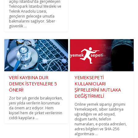
açılışı İstanbul’da gerçekleşen
Teknopark İstanbul Mesleki ve
Teknik Anadolu Lisesi,
gençlerin geleceğe umutla
bakmalarını sağlıyor. Siber
güvenlik ...
VERİ KAYBINA DUR
YEMEKSEPETİ
DEMEK İSTEYENLERE 5
KULLANICILARI
ÖNERİ!
ŞİFRELERİNİ MUTLAKA
DEĞİŞTİRMELİ
Zor bir yılı geride bırakıyorken,
yeni yılda verilerin korunması
Online yemek siparişi girişimi
da önem arz ediyor. Hem
Yemeksepeti, siber saldırıya
kişisel hem de şirket verilerinin
uğradığını ve ad-soyad,
ciddi kayıplara ...
doğum tarihi, telefon
numaraları, e-posta adresleri,
adres bilgileri ve SHA-256
algoritması ...