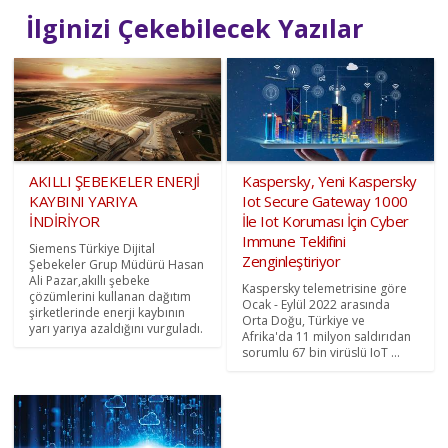
İlginizi Çekebilecek Yazılar
AKILLI ŞEBEKELER ENERJİ
Kaspersky, Yeni Kaspersky
KAYBINI YARIYA
Iot Secure Gateway 1000
İNDİRİYOR
İle Iot Koruması İçin Cyber
Immune Teklifini
Siemens Türkiye Dijital
Zenginleştiriyor
Şebekeler Grup Müdürü Hasan
Ali Pazar,akıllı şebeke
Kaspersky telemetrisine göre
çözümlerini kullanan dağıtım
Ocak - Eylül 2022 arasında
şirketlerinde enerji kaybının
Orta Doğu, Türkiye ve
yarı yarıya azaldığını vurguladı.
Afrika'da 11 milyon saldırıdan
sorumlu 67 bin virüslü IoT ...