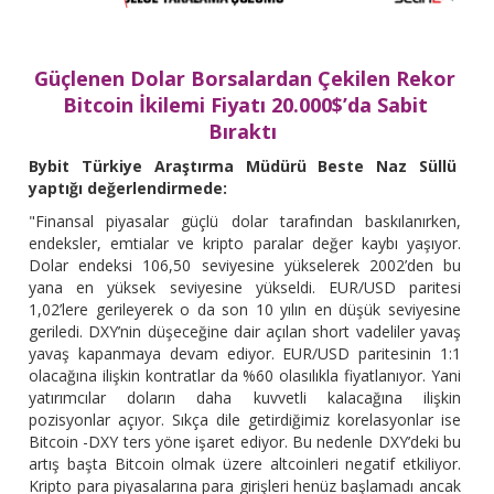
Güçlenen Dolar Borsalardan Çekilen Rekor
Bitcoin İkilemi Fiyatı 20.000$’da Sabit
Bıraktı
Bybit Türkiye Araştırma Müdürü Beste Naz Süllü
yaptığı değerlendirmede:
"Finansal piyasalar güçlü dolar tarafından baskılanırken,
endeksler, emtialar ve kripto paralar değer kaybı yaşıyor.
Dolar endeksi 106,50 seviyesine yükselerek 2002’den bu
yana en yüksek seviyesine yükseldi. EUR/USD paritesi
1,02’lere gerileyerek o da son 10 yılın en düşük seviyesine
geriledi. DXY’nin düşeceğine dair açılan short vadeliler yavaş
yavaş kapanmaya devam ediyor. EUR/USD paritesinin 1:1
olacağına ilişkin kontratlar da %60 olasılıkla fiyatlanıyor. Yani
yatırımcılar doların daha kuvvetli kalacağına ilişkin
pozisyonlar açıyor. Sıkça dile getirdiğimiz korelasyonlar ise
Bitcoin -DXY ters yöne işaret ediyor. Bu nedenle DXY’deki bu
artış başta Bitcoin olmak üzere altcoinleri negatif etkiliyor.
Kripto para piyasalarına para girişleri henüz başlamadı ancak