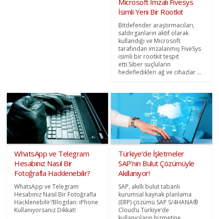
Microsoft İmzalı Fıvesys
İsimli Yeni Bir Rootkıt
Bitdefender araştırmacıları,
saldırganların aktif olarak
kullandığı ve Microsoft
tarafından imzalanmış FiveSys
isimli bir rootkit tespit
etti.Siber suçluların
hedefledikleri ağ ve cihazlar ...
WhatsApp ve Telegram
Türkiye’de İşletmeler
Hesabınız Nasıl Bir
SAP’nin Bulut Çözümüyle
Fotoğrafla Hacklenebilir?
Akıllanıyor!
WhatsApp ve Telegram
SAP, akıllı bulut tabanlı
Hesabınız Nasıl Bir Fotoğrafla
kurumsal kaynak planlama
Hacklenebilir?Blogdan: iPhone
(ERP) çözümü SAP S/4HANA®
Kullanıyorsanız Dikkat!
Cloud’u Türkiye’de
kullanıcıların hizmetine