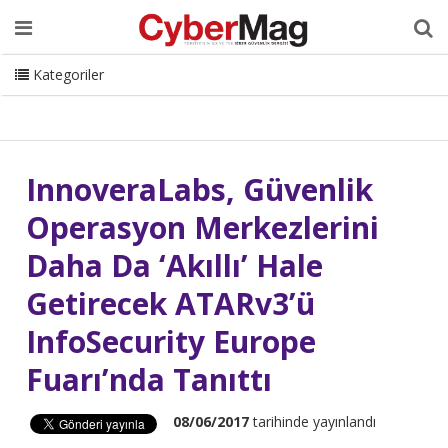
Ana Sayfa
Hakkımızda
Dergi
Editörden
Yazarlar
Danışmanlık
ISC Turkey
Sizden Gelenler
İletişim
Kategoriler
CyberMag Logo
InnoveraLabs, Güvenlik
Operasyon Merkezlerini
Daha Da ‘Akıllı’ Hale
Getirecek ATARv3’ü
InfoSecurity Europe
Fuarı’nda Tanıttı
08/06/2017
tarihinde yayınlandı