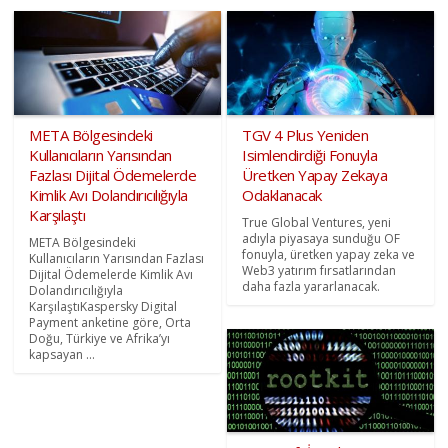
META Bölgesindeki
TGV 4 Plus Yeniden
Kullanıcıların Yarısından
Isimlendirdiği Fonuyla
Fazlası Dijital Ödemelerde
Üretken Yapay Zekaya
Kimlik Avı Dolandırıcılığıyla
Odaklanacak
Karşılaştı
True Global Ventures, yeni
adıyla piyasaya sunduğu OF
META Bölgesindeki
fonuyla, üretken yapay zeka ve
Kullanıcıların Yarısından Fazlası
Web3 yatırım fırsatlarından
Dijital Ödemelerde Kimlik Avı
daha fazla yararlanacak.
Dolandırıcılığıyla
KarşılaştıKaspersky Digital
Payment anketine göre, Orta
Doğu, Türkiye ve Afrika’yı
kapsayan ...