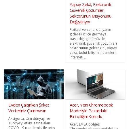
Yapay Zekâ, Elektronik
Güvenlik Çözümleri
Sektörünün Misyonunu
Değiştiriyor
Fiziksel ve sanal dünyanın
giderek iç içe geçmeye
başladığı günümüzde,
elektronik güvenlik çözümleri
sektörünün geleceğini, yapay
zeka, bulut bilişim, nesnelerin
interneti ...
Evden Çalışırken Şirket
Acer, Yeni Chromebook
Verileriniz Çalınmasın
Modeliyle Pazardaki
Birinciliğini Korudu
Aksigorta, tüm dünyayı ve
Türkiye’yi etkisi altına alan
Acer, EMEA bölgesi
COVID-19 pandemisi ile artış
Chromebook pazarındaki1 ve