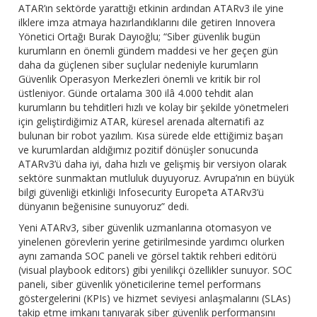
ATAR’ın sektörde yarattığı etkinin ardından ATARv3 ile yine
ilklere imza atmaya hazırlandıklarını dile getiren Innovera
Yönetici Ortağı Burak Dayıoğlu; “Siber güvenlik bugün
kurumların en önemli gündem maddesi ve her geçen gün
daha da güçlenen siber suçlular nedeniyle kurumların
Güvenlik Operasyon Merkezleri önemli ve kritik bir rol
üstleniyor. Günde ortalama 300 ilâ 4.000 tehdit alan
kurumların bu tehditleri hızlı ve kolay bir şekilde yönetmeleri
için geliştirdiğimiz ATAR, küresel arenada alternatifi az
bulunan bir robot yazılım. Kısa sürede elde ettiğimiz başarı
ve kurumlardan aldığımız pozitif dönüşler sonucunda
ATARv3’ü daha iyi, daha hızlı ve gelişmiş bir versiyon olarak
sektöre sunmaktan mutluluk duyuyoruz. Avrupa’nın en büyük
bilgi güvenliği etkinliği Infosecurity Europe’ta ATARv3’ü
dünyanın beğenisine sunuyoruz” dedi.
Yeni ATARv3, siber güvenlik uzmanlarına otomasyon ve
yinelenen görevlerin yerine getirilmesinde yardımcı olurken
aynı zamanda SOC paneli ve görsel taktik rehberi editörü
(visual playbook editors) gibi yenilikçi özellikler sunuyor. SOC
paneli, siber güvenlik yöneticilerine temel performans
göstergelerini (KPIs) ve hizmet seviyesi anlaşmalarını (SLAs)
takip etme imkanı tanıyarak siber güvenlik performansını