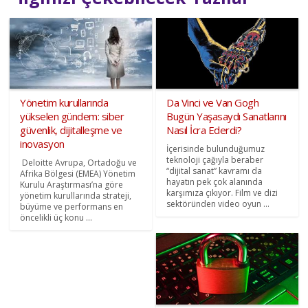
Yönetim kurullarında
Da Vinci ve Van Gogh
yükselen gündem: siber
Bugün Yaşasaydı Sanatlarını
güvenlik, dijitalleşme ve
Nasıl İcra Ederdi?
inovasyon
İçerisinde bulunduğumuz
teknoloji çağıyla beraber
Deloitte Avrupa, Ortadoğu ve
“dijital sanat” kavramı da
Afrika Bölgesi (EMEA) Yönetim
hayatın pek çok alanında
Kurulu Araştırması’na göre
karşımıza çıkıyor. Film ve dizi
yönetim kurullarında strateji,
sektöründen video oyun ...
büyüme ve performans en
öncelikli üç konu ...