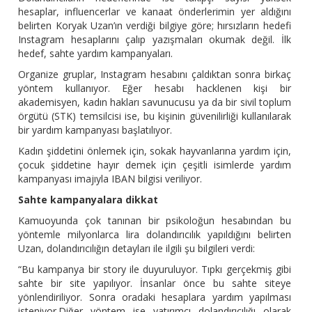
hesaplar, influencerlar ve kanaat önderlerimin yer aldığını
belirten Koryak Uzan’ın verdiği bilgiye göre; hırsızların hedefi
Instagram hesaplarını çalıp yazışmaları okumak değil. İlk
hedef, sahte yardım kampanyaları.
Organize gruplar, Instagram hesabını çaldıktan sonra birkaç
yöntem kullanıyor. Eğer hesabı hacklenen kişi bir
akademisyen, kadın hakları savunucusu ya da bir sivil toplum
örgütü (STK) temsilcisi ise, bu kişinin güvenilirliği kullanılarak
bir yardım kampanyası başlatılıyor.
Kadın şiddetini önlemek için, sokak hayvanlarına yardım için,
çocuk şiddetine hayır demek için çeşitli isimlerde yardım
kampanyası imajıyla IBAN bilgisi veriliyor.
Sahte kampanyalara dikkat
Kamuoyunda çok tanınan bir psikoloğun hesabından bu
yöntemle milyonlarca lira dolandırıcılık yapıldığını belirten
Uzan, dolandırıcılığın detayları ile ilgili şu bilgileri verdi:
“Bu kampanya bir story ile duyuruluyor. Tıpkı gerçekmiş gibi
sahte bir site yapılıyor. İnsanlar önce bu sahte siteye
yönlendiriliyor. Sonra oradaki hesaplara yardım yapılması
isteniyor.Diğer yöntem ise yatırımcı dolandırıcılığı olarak