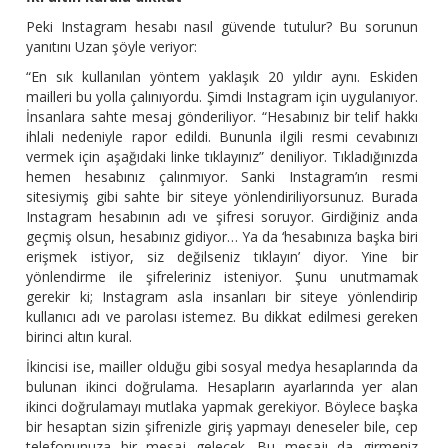
Peki Instagram hesabı nasıl güvende tutulur? Bu sorunun
yanıtını Uzan şöyle veriyor:
“En sık kullanılan yöntem yaklaşık 20 yıldır aynı. Eskiden
mailleri bu yolla çalınıyordu. Şimdi Instagram için uygulanıyor.
İnsanlara sahte mesaj gönderiliyor. “Hesabınız bir telif hakkı
ihlali nedeniyle rapor edildi. Bununla ilgili resmi cevabınızı
vermek için aşağıdaki linke tıklayınız” deniliyor. Tıkladığınızda
hemen hesabınız çalınmıyor. Sanki Instagram’ın resmi
sitesiymiş gibi sahte bir siteye yönlendiriliyorsunuz. Burada
Instagram hesabının adı ve şifresi soruyor. Girdiğiniz anda
geçmiş olsun, hesabınız gidiyor… Ya da ‘hesabınıza başka biri
erişmek istiyor, siz değilseniz tıklayın’ diyor. Yine bir
yönlendirme ile şifreleriniz isteniyor. Şunu unutmamak
gerekir ki; Instagram asla insanları bir siteye yönlendirip
kullanıcı adı ve parolası istemez. Bu dikkat edilmesi gereken
birinci altın kural.
İkincisi ise, mailler olduğu gibi sosyal medya hesaplarında da
bulunan ikinci doğrulama. Hesapların ayarlarında yer alan
ikinci doğrulamayı mutlaka yapmak gerekiyor. Böylece başka
bir hesaptan sizin şifrenizle giriş yapmayı deneseler bile, cep
telefonunuza bir mesaj gelecek. Bu mesajı da girmeniz