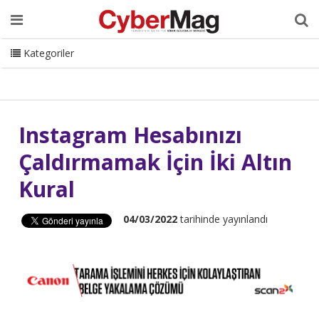
Ana Sayfa
Hakkımızda
Dergi
Editörden
Yazarlar
Danışmanlık
ISC Turkey
Sizden Gelenler
İletişim
Kategoriler
CyberMag Logo
Instagram Hesabınızı
Çaldırmamak İçin İki Altın
Kural
04/03/2022
tarihinde yayınlandı