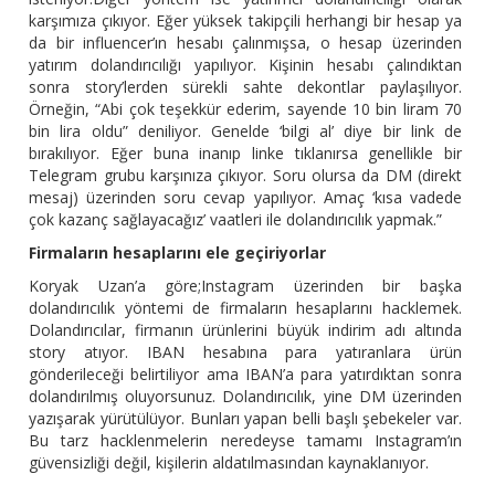
karşımıza çıkıyor. Eğer yüksek takipçili herhangi bir hesap ya
da bir influencer’ın hesabı çalınmışsa, o hesap üzerinden
yatırım dolandırıcılığı yapılıyor. Kişinin hesabı çalındıktan
sonra story’lerden sürekli sahte dekontlar paylaşılıyor.
Örneğin, “Abi çok teşekkür ederim, sayende 10 bin liram 70
bin lira oldu” deniliyor. Genelde ‘bilgi al’ diye bir link de
bırakılıyor. Eğer buna inanıp linke tıklanırsa genellikle bir
Telegram grubu karşınıza çıkıyor. Soru olursa da DM (direkt
mesaj) üzerinden soru cevap yapılıyor. Amaç ‘kısa vadede
çok kazanç sağlayacağız’ vaatleri ile dolandırıcılık yapmak.”
Firmaların hesaplarını ele geçiriyorlar
Koryak Uzan’a göre;Instagram üzerinden bir başka
dolandırıcılık yöntemi de firmaların hesaplarını hacklemek.
Dolandırıcılar, firmanın ürünlerini büyük indirim adı altında
story atıyor. IBAN hesabına para yatıranlara ürün
gönderileceği belirtiliyor ama IBAN’a para yatırdıktan sonra
dolandırılmış oluyorsunuz. Dolandırıcılık, yine DM üzerinden
yazışarak yürütülüyor. Bunları yapan belli başlı şebekeler var.
Bu tarz hacklenmelerin neredeyse tamamı Instagram’ın
güvensizliği değil, kişilerin aldatılmasından kaynaklanıyor.