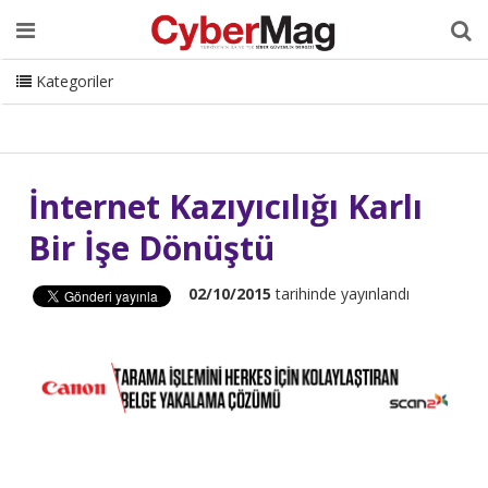
Ana Sayfa
Hakkımızda
Dergi
Editörden
Yazarlar
Danışmanlık
ISC Turkey
Sizden Gelenler
İletişim
Kategoriler
CyberMag Logo
İnternet Kazıyıcılığı Karlı
Bir İşe Dönüştü
02/10/2015
tarihinde yayınlandı