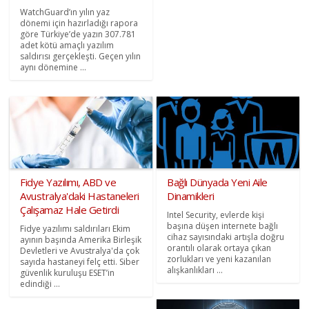
WatchGuard’ın yılın yaz
dönemi için hazırladığı rapora
göre Türkiye’de yazın 307.781
adet kötü amaçlı yazılım
saldırısı gerçekleşti. Geçen yılın
aynı dönemine ...
Fidye Yazılımı, ABD ve
Bağlı Dünyada Yeni Aile
Avustralya'daki Hastaneleri
Dinamikleri
Çalışamaz Hale Getirdi
Intel Security, evlerde kişi
başına düşen internete bağlı
Fidye yazılımı saldırıları Ekim
cihaz sayısındaki artışla doğru
ayının başında Amerika Birleşik
orantılı olarak ortaya çıkan
Devletleri ve Avustralya'da çok
zorlukları ve yeni kazanılan
sayıda hastaneyi felç etti. Siber
alışkanlıkları ...
güvenlik kuruluşu ESET’in
edindiği ...