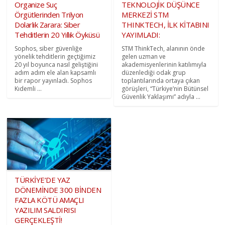
Organize Suç
TEKNOLOJİK DÜŞÜNCE
Örgütlerinden Trilyon
MERKEZİ STM
Dolarlık Zarara: Siber
THINKTECH, İLK KİTABINI
Tehditlerin 20 Yıllık Öyküsü
YAYIMLADI:
Sophos, siber güvenliğe
STM ThinkTech, alanının önde
yönelik tehditlerin geçtiğimiz
gelen uzman ve
20 yıl boyunca nasıl geliştiğini
akademisyenlerinin katılımıyla
adım adım ele alan kapsamlı
düzenlediği odak grup
bir rapor yayınladı. Sophos
toplantılarında ortaya çıkan
Kıdemli ...
görüşleri, “Türkiye’nin Bütünsel
Güvenlik Yaklaşımı” adıyla ...
TÜRKİYE’DE YAZ
DÖNEMİNDE 300 BİNDEN
FAZLA KÖTÜ AMAÇLI
YAZILIM SALDIRISI
GERÇEKLEŞTİ!