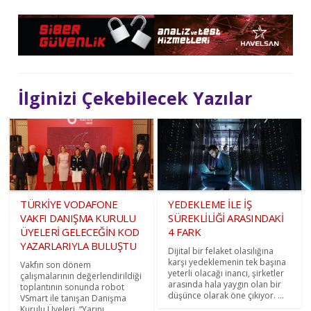
İlginizi Çekebilecek Yazılar
TÜRKİYE VODAFONE
YEDEKLEME İLE İŞ
VAKFI DANIŞMA KURULU
SÜREKLİLİĞİ ARASINDAKİ
ÜYELERİ GELECEĞİN KOD
4 FARK
YAZARLARIYLA BULUŞTU
Dijital bir felaket olasılığına
karşı yedeklemenin tek başına
Vakfın son dönem
yeterli olacağı inancı, şirketler
çalışmalarının değerlendirildiği
arasında hala yaygın olan bir
toplantının sonunda robot
düşünce olarak öne çıkıyor. ...
VSmart ile tanışan Danışma
Kurulu Üyeleri, “Yarını