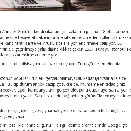
n Anneler Günü’nü kendi çıkarları için kullanma peşinde. Global antivirü
annesine hediye almak için online siteleri tercih eden kullanıcıları, ekst
rle kandırarak sahte ve virüslü sitelere yönlendirmeye çalışıyor. Bu
rinin ele geçirilmeye çalışıldığına dikkat çeken ESET Türkiye İstanbul T
ara dikkat edilmesini öneriyor:
 öncesinde bilgisayarınızın bakımını yapın. Tüm güncellemelerinizi
zonun popüler ürünleri, gerçek olamayacak kadar iyi fırsatlarla size
var. Bu tip durumlar çok cazip gözükse de, muhtemelen tıkladığınız
endirecektir. Eğer kampanyaların gerçek olduğunu düşünüyorsanız, yeni b
adres barına yazın. Sahte sitelerin bağlantıları görüntülenemeyecktir v
den gelişigüzel alışveriş yapmak yerine daha önceden kullandığınız,
lışveriş yapın.
erin, özellikle “anneler günü ” ile ilgili kelime aramalarında Google gibi
yor. Arama motoru zehirlemeleri bazen reklam içerikli sitelere