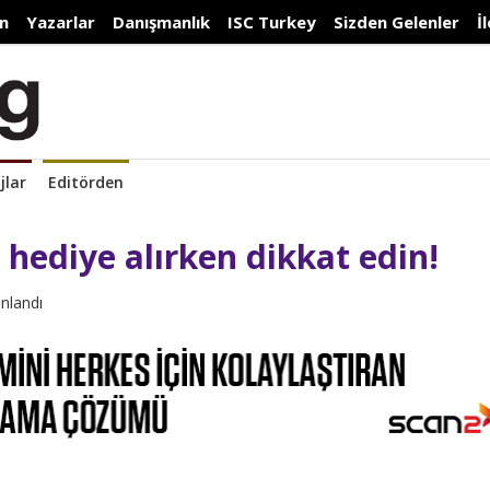
n
Yazarlar
Danışmanlık
ISC Turkey
Sizden Gelenler
İ
jlar
Editörden
 hediye alırken dikkat edin!
ınlandı