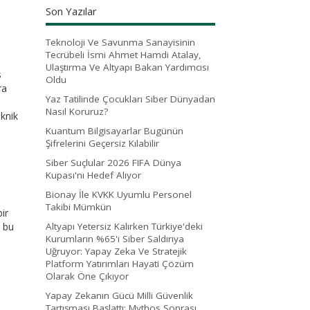
Son Yazılar
Teknoloji Ve Savunma Sanayisinin
Tecrübeli İsmi Ahmet Hamdi Atalay,
Ulaştırma Ve Altyapı Bakan Yardımcısı
s
Oldu
ra
Yaz Tatilinde Çocukları Siber Dünyadan
Nasıl Koruruz?
eknik
Kuantum Bilgisayarlar Bugünün
Şifrelerini Geçersiz Kılabilir
Siber Suçlular 2026 FIFA Dünya
Kupası'nı Hedef Alıyor
Bionay İle KVKK Uyumlu Personel
Takibi Mümkün
ir
e bu
Altyapı Yetersiz Kalırken Türkiye'deki
Kurumların %65'i Siber Saldırıya
Uğruyor: Yapay Zeka Ve Stratejik
Platform Yatırımları Hayati Çözüm
Olarak Öne Çıkıyor
Yapay Zekanın Gücü Milli Güvenlik
Tartışması Başlattı: Mythos Sonrası