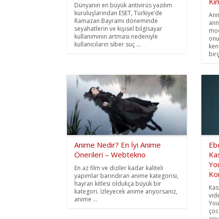
Kim
Dünyanın en büyük antivirüs yazılım
kuruluşlarından ESET, Türkiye’de
Ann
Ramazan Bayramı döneminde
ann
seyahatlerin ve kişisel bilgisayar
mod
kullanımının artması nedeniyle
onu
kullanıcıların siber suç ...
ken
birç
Anime Nedir? En İyi Anime
Ebe
Önerileri – Webtekno
Ka
You
En az film ve diziler kadar kaliteli
Ko
yapımlar barındıran anime kategorisi,
hayran kitlesi oldukça büyük bir
Kas
kategori. İzleyecek anime arıyorsanız,
vid
anime ...
You
çoc
eri