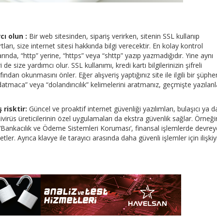
ı olun :
Bir web sitesinden, sipariş verirken, sitenin SSL kullanıp
arı, size internet sitesi hakkında bilgi verecektir. En kolay kontrol
ında, “http” yerine, “https” veya “shttp” yazıp yazmadığıdır. Yine aynı
de size yardımcı olur. SSL kullanımı, kredi kartı bilgilerinizin şifreli
ından okunmasını önler. Eğer alışveriş yaptığınız site ile ilgili bir şüphe
datmaca” veya “dolandırıcılık” kelimelerini aratmanız, geçmişte yazılanl
 risktir:
Güncel ve proaktif internet güvenliği yazılımları, bulaşıcı ya d
ntivirüs üreticilerinin özel uygulamaları da ekstra güvenlik sağlar. Örneği
n ‘Bankacılık ve Ödeme Sistemleri Koruması‘, finansal işlemlerde devrey
tler. Ayrıca klavye ile tarayıcı arasında daha güvenli işlemler için ilişkiy