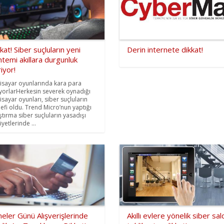
kat! Siber suçluların yeni
Derin internete dikkat!
temi akıllara durgunluk
iyor!
gisayar oyunlarında kara para
ıyorlarHerkesin severek oynadığı
gisayar oyunları, siber suçluların
efi oldu. Trend Micro’nun yaptığı
ştırma siber suçluların yasadışı
iyetlerinde ...
eler Günü Alışverişlerinde
Akıllı evlere yönelik siber sald