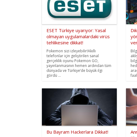
ESET Türkiye uyarıyor: Yasal
Dik
olmayan uygulamalardaki virüs
yön
tehlikesine dikkat!
ver
Pokemon sizi izleyebilir!Akıllı
Bil
telefonlar için geliştirilen sanal
akl
gerçeklik oyunu Pokemon GO,
bil
yayınlanmasının hemen ardından tüm
hed
dünyada ve Türkiye’de büyük ilgi
ara
gördü ...
faal
Bu Bayram Hackerlara Dikkat!
Ann