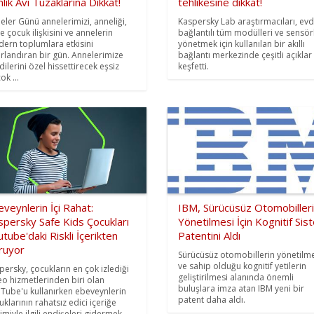
lik Avı Tuzaklarına Dikkat!
tehlikesine dikkat!
eler Günü annelerimizi, anneliği,
Kaspersky Lab araştırmacıları, evd
e çocuk ilişkisini ve annelerin
bağlantılı tüm modülleri ve sensör
ern toplumlara etkisini
yönetmek için kullanılan bir akıllı
rlandıran bir gün. Annelerimize
bağlantı merkezinde çeşitli açıklar
dilerini özel hissettirecek eşsiz
keşfetti.
ok ...
veynlerin İçi Rahat:
IBM, Sürücüsüz Otomobiller
spersky Safe Kids Çocukları
Yönetilmesi İçin Kognitif Sis
tube'daki Riskli İçerikten
Patentini Aldı
ruyor
Sürücüsüz otomobillerin yönetilm
ve sahip olduğu kognitif yetilerin
persky, çocukların en çok izlediği
geliştirilmesi alanında önemli
eo hizmetlerinden biri olan
buluşlara imza atan IBM yeni bir
Tube'u kullanırken ebeveynlerin
patent daha aldı.
uklarının rahatsız edici içeriğe
şimiyle ilgili endişeleri gidermek