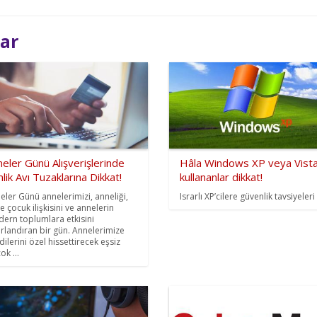
lar
eler Günü Alışverişlerinde
Hâla Windows XP veya Vist
lik Avı Tuzaklarına Dikkat!
kullananlar dikkat!
eler Günü annelerimizi, anneliği,
Israrlı XP’cilere güvenlik tavsiyeleri
e çocuk ilişkisini ve annelerin
ern toplumlara etkisini
rlandıran bir gün. Annelerimize
dilerini özel hissettirecek eşsiz
ok ...