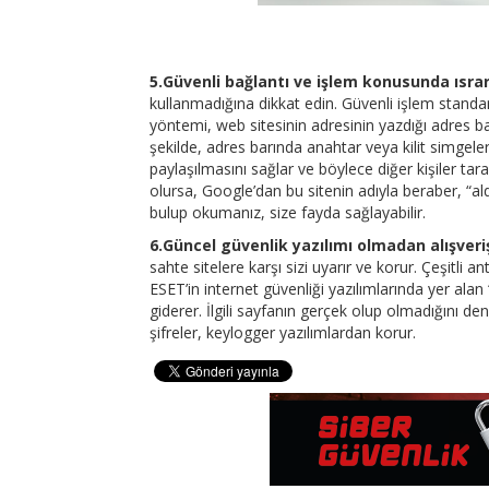
5.Güvenli bağlantı ve işlem konusunda ısrarc
kullanmadığına dikkat edin. Güvenli işlem standartl
yöntemi, web sitesinin adresinin yazdığı adres bar
şekilde, adres barında anahtar veya kilit simgeleri 
paylaşılmasını sağlar ve böylece diğer kişiler taraf
olursa, Google’dan bu sitenin adıyla beraber, “al
bulup okumanız, size fayda sağlayabilir.
6.Güncel güvenlik yazılımı olmadan alışveriş
sahte sitelere karşı sizi uyarır ve korur. Çeşitli a
ESET’in internet güvenliği yazılımlarında yer ala
giderer. İlgili sayfanın gerçek olup olmadığını dene
şifreler, keylogger yazılımlardan korur.