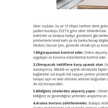
Siber suçlular, bu yıl 13 Mayıs tarihine denk gele
yazılım kuruluşu ESET’e göre siber dolandırıcılar, 
indirimler ve bedava hediye gönderimi gibi iletile
yöntemlerle kredi kartı ya da banka hesap bilgile
Müdürü Gürcan Şen, güvende olmak için şu konul
1.Bilgisayarınızı kontrol edin:
Online alışveriş
uygulayın ve koruma sistemlerinizi kontrol edin.
2.Olmayacak tekliflere karşı uyanık olun :
Se
sunuluyorsa, dikkatli ve uyanık olmanızda fayda 
bağlantılar sizi büyük risk taşıyan yerlere yönl
tarayıcı açın ve web sitesinin adresini doğrudan 
da sizi koruyacaktır.
3.Bildiğiniz sitelerden alışveriş yapın :
Siteler
bildiğiniz ve güvendiğiniz yerlerden araştırma ve a
4.Arama motoru zehirlenmeler:
Bulaşıcı sitel
arama motorlarında üst sıralarda çıkması sağlanı