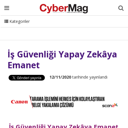
Ana Sayfa
Hakkımızda
Dergi
Editörden
Yazarlar
Danışmanlık
ISC Turkey
Sizden Gelenler
İletişim
Kategoriler
CyberMag Logo
İş Güvenliği Yapay Zekâya
Emanet
12/11/2020
tarihinde yayınlandı
İş Güvenliği Yapay Zek
â
ya Emanet