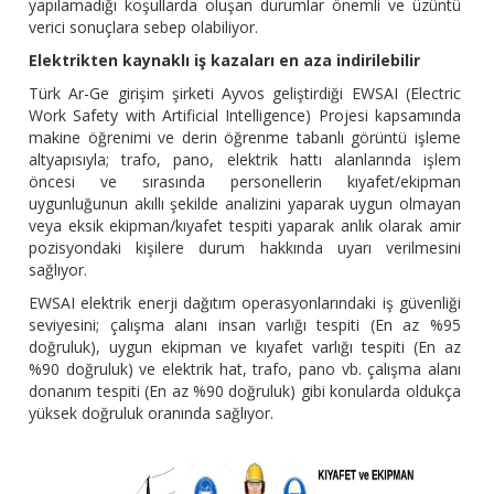
yapılamadığı koşullarda oluşan durumlar önemli ve üzüntü
verici sonuçlara sebep olabiliyor.
Elektrikten kaynaklı iş kazaları en aza indirilebilir
Türk Ar-Ge girişim şirketi Ayvos geliştirdiği EWSAI (Electric
Work Safety with Artificial Intelligence) Projesi kapsamında
makine öğrenimi ve derin öğrenme tabanlı görüntü işleme
altyapısıyla; trafo, pano, elektrik hattı alanlarında işlem
öncesi ve sırasında personellerin kıyafet/ekipman
uygunluğunun akıllı şekilde analizini yaparak uygun olmayan
veya eksik ekipman/kıyafet tespiti yaparak anlık olarak amir
pozisyondaki kişilere durum hakkında uyarı verilmesini
sağlıyor.
EWSAI elektrik enerji dağıtım operasyonlarındaki iş güvenliği
seviyesini; çalışma alanı insan varlığı tespiti (En az %95
doğruluk), uygun ekipman ve kıyafet varlığı tespiti (En az
%90 doğruluk) ve elektrik hat, trafo, pano vb. çalışma alanı
donanım tespiti (En az %90 doğruluk) gibi konularda oldukça
yüksek doğruluk oranında sağlıyor.