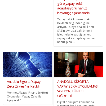
göre yapay zekâ
adaptasyonu henüz
başlangıç aşamasında
Yapay zekâ konusundaki
beklentiler günden güne
artıyor. Dünya analitik lideri
SAS’ın, Avrupa’daki önemli
işletmelerle yaptığı anket,
yapay zekâ adaptasyonunun
henüz plan ...
Anadolu Sigorta Yapay
ANADOLU SİGORTA,
Zeka Zirvesi’ne Katıldı
YAPAY ZEKA UYGULAMASI
‘AS’LI’YA, TÜRKÇE
Mehmet Abacı: “Finans Sektörü
ÖĞRETTİ
Oyuncuları Yapay Zeka ile
Ayrışacak”
Dijital dönüşüm konusunda
sigortacılıkta lider konumda