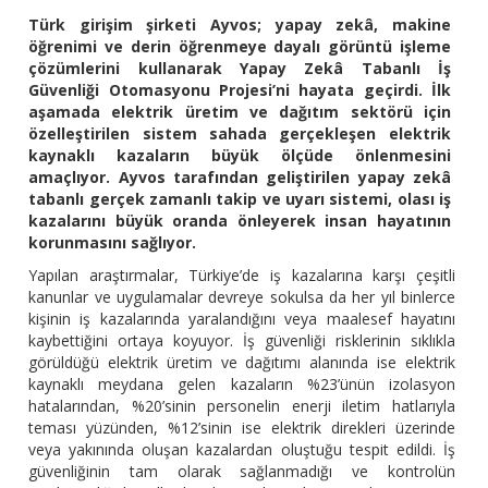
Türk girişim şirketi Ayvos; yapay zekâ, makine
öğrenimi ve derin öğrenmeye dayalı görüntü işleme
çözümlerini kullanarak Yapay Zekâ Tabanlı İş
Güvenliği Otomasyonu Projesi’ni hayata geçirdi. İlk
aşamada elektrik üretim ve dağıtım sektörü için
özelleştirilen sistem sahada gerçekleşen elektrik
kaynaklı kazaların büyük ölçüde önlenmesini
amaçlıyor. Ayvos tarafından geliştirilen yapay zekâ
tabanlı gerçek zamanlı takip ve uyarı sistemi, olası iş
kazalarını büyük oranda önleyerek insan hayatının
korunmasını sağlıyor.
Yapılan araştırmalar, Türkiye’de iş kazalarına karşı çeşitli
kanunlar ve uygulamalar devreye sokulsa da her yıl binlerce
kişinin iş kazalarında yaralandığını veya maalesef hayatını
kaybettiğini ortaya koyuyor. İş güvenliği risklerinin sıklıkla
görüldüğü elektrik üretim ve dağıtımı alanında ise elektrik
kaynaklı meydana gelen kazaların %23’ünün izolasyon
hatalarından, %20’sinin personelin enerji iletim hatlarıyla
teması yüzünden, %12’sinin ise elektrik direkleri üzerinde
veya yakınında oluşan kazalardan oluştuğu tespit edildi. İş
güvenliğinin tam olarak sağlanmadığı ve kontrolün