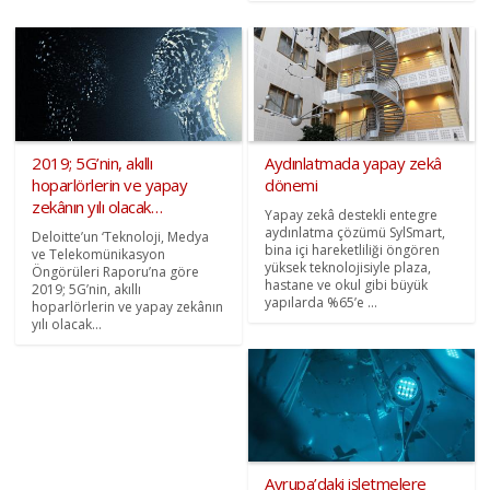
2019; 5G’nin, akıllı
Aydınlatmada yapay zekâ
hoparlörlerin ve yapay
dönemi
zekânın yılı olacak…
Yapay zekâ destekli entegre
aydınlatma çözümü SylSmart,
Deloitte’un ‘Teknoloji, Medya
bina içi hareketliliği öngören
ve Telekomünikasyon
yüksek teknolojisiyle plaza,
Öngörüleri Raporu’na göre
hastane ve okul gibi büyük
2019; 5G’nin, akıllı
yapılarda %65’e ...
hoparlörlerin ve yapay zekânın
yılı olacak…
Avrupa’daki işletmelere