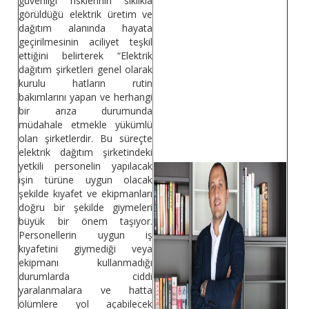
güvenliği risklerinin sıklıkla
görüldüğü elektrik üretim ve
dağıtım alanında hayata
geçirilmesinin aciliyet teşkil
ettiğini belirterek “Elektrik
dağıtım şirketleri genel olarak
kurulu hatların rutin
bakımlarını yapan ve herhangi
bir arıza durumunda
müdahale etmekle yükümlü
olan şirketlerdir. Bu süreçte
elektrik dağıtım şirketindeki
yetkili personelin yapılacak
işin türüne uygun olacak
şekilde kıyafet ve ekipmanları
doğru bir şekilde giymeleri
büyük bir önem taşıyor.
Personellerin uygun iş
kıyafetini giymediği veya
ekipmanı kullanmadığı
durumlarda ciddi
yaralanmalara ve hatta
ölümlere yol açabilecek