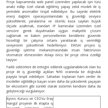
Proje kapsamında web panel üzerinden yapılacak işin türü
analiz edilip özel olarak eğitilmiş yapay zekâ modeli ile iş
yerindeki anomaliler tespit edilebiliyor. Bu sayede elektrik
enerji dağıtım operasyonlarındaki iş güvenliği seviyesi
yükseltilerek; yaralanma ve ölümlü kaza sayıları büyük
ölçüde azaltmak, standart IP kameralar üzerinden özel
sensöre gerek duyulmadan uygun maliyetle çözüm
sağlamak ve bakım personellerinin kendilerini güvende
hissettiği bir çalışma ortamı yaratılarak iş verimliliği
seviyesinin yükseltmek hedefleniyor. EWSAI projesi iş
güvenliği işletme mekanizmasındaki insan faktörünün
otomatize etmesinden dolayı öncü bir proje olma özelliği
taşıyor.
Farklı sektörlere de entegre edilerek uygulanabilecek olan bu
proje ile iş güvenliği açıkları %90 oranında bir doğruluk
payıyla tespit edebiliyor. Sahadan toplanan ham veriler ile
modeller eğitildikçe başarı oranı daha da yükselerek yaşayan
bir ekosistem gibi sürekli olarak sistemin kendisini daha da
geliştireceği vurgulanıyor.
Ayvos Kurucu ve CEO’su Eray
Hangül projenin ilk etapta iş