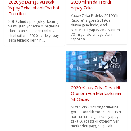
2020’ye Damga Vuracak
2020 Yılının da Trendi
Yapay Zeka tabanlı Chatbot
Yapay Zeka
Trendleri
Yapay Zeka Endeksi 2019 Yılı
Raporu’na göre 2019’da,
2019 yılında pek çok şirketin iş
dünya genelinde, özel
ve müşteri yönetim süreçlerine
sektördeki yapay zeka yatırımı
dahil olan Sanal Asistanlar ve
70 milyar doları aştı. Aynı
chatbotların 2020’de de yapay
raporda ...
zeka teknolojilerinin ...
2020 Yapay Zeka Destekli
Otonom Veri Merkezlerinin
Yılı Olacak
Nutanix’in 2020 öngörülerine
göre abonelik modeli endüstri
normu haline gelirken, yapay
zeka (AI) destekli otonom veri
merkezleri yaygınlaşacak.