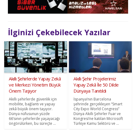
İlginizi Çekebilecek Yazılar
Akıllı Şehirlerde Yapay Zekâ
Akıllı Şehir Projelerimiz
ve Merkezi Yönetim Büyük
Yapay Zekâ İle 50 Dilde
Önem Taşıyor
Dünyaya Tanıtıldı
Akıllı şehirlerde güvenlik için
İspanya’nın Barcelona
mobilite, bağlantı ve yapay
şehrinde gerçekleşen “Smart
zekâ büyük önem taşıyor.
City Expo World Congress”
Dünya nüfusunun yüzde
Dünya Akıllı Şehirler Fuar ve
66’sının şehirlerde yaşayacağı
Kongresi’ne katılan Microsoft
öngörülürken, bu süreçte ...
Türkiye Kamu Sektörü ve ...