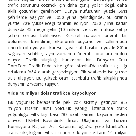
trafik sorununu çözmek için daha geniş yollar değil, daha
akıllı çözümler gerekiyor.” Dünya nüfusunun yüzde 56’sı
şehirlerde yaşıyor ve 2050 yılına gelindiğinde, bu oranın
yüzde 70’e yükseleceği tahmin ediliyor. 2030 yılına kadar
dünyada 43 mega şehir (10 milyon ve üzeri nüfusa sahip
şehir) olması bekleniyor. Küresel nüfusun önemli bir
bölümünü barındıran, ekonomik büyüme ve kalkınmada
önemli rol oynayan, küresel gayri safi hasılanın yüzde 80’ini
sağlayan şehirler, aynı zamanda önemli sorunlara neden
oluyor. Trafik sıkışıklığı bunlardan biri. Dünyaca ünlü
TomTom Trafik Endeksi’ne göre İstanbul’da trafik sıkışıklığı
ortalama %64 olarak gerçekleşiyor. Pik saatlerde ise yüzde
90’a ulaşıyor. Bu yüksek oran İstanbul’u trafik sıkışıklığında
dünyanın zirvesine taşıyor.
Yılda 10 milyar dolar trafikte kayboluyor
Bu yoğunluk beraberinde pek çok sıkıntıyı getiriyor. 8,5
milyon insanın aktif yolculuk yaptığı İstanbul’da trafik
yoğunluğu yıllık kişi başı 288 saat zaman kaybına neden
oluyor. TBMM Bayındırlık, İmar, Ulaştırma ve Turizm
Komisyonu Başkanı Adil Karaismailoğlu’na göre İstanbul'da
trafik sıkışıklığının yıllık ekonomik kaybı ise tam 10 milyar