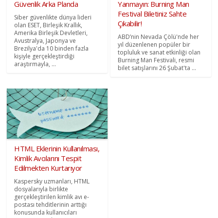
Güvenlik Arka Planda
Yanmayın: Burning Man
Festival Biletiniz Sahte
Siber güvenlikte dünya lideri
Çıkabilir!
olan ESET, Birleşik Krallık,
Amerika Birleşik Devletleri,
ABD’nin Nevada Çölü'nde her
Avustralya, Japonya ve
yıl düzenlenen popüler bir
Brezilya'da 10 binden fazla
topluluk ve sanat etkinliği olan
kişiyle gerçekleştirdiği
Burning Man Festivali, resmi
araştırmayla, ...
bilet satışlarını 26 Şubat'ta ...
HTML Eklerinin Kullanılması,
Kimlik Avcılarını Tespit
Edilmekten Kurtarıyor
Kaspersky uzmanları, HTML
dosyalarıyla birlikte
gerçekleştirilen kimlik avı e-
postası tehditlerinin arttığı
konusunda kullanıcıları