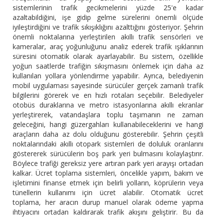
sistemlerinin trafik gecikmelerini yüzde 25'e kadar
azaltabildiğini, işe gidip gelme sürelerini önemli ölçüde
iyileştirdiğini ve trafik sıkışıklığını azalttığını gösteriyor. Şehrin
önemli noktalarına yerleştirilen akıllı trafik sensörleri ve
kameralar, araç yoğunluğunu analiz ederek trafik ışıklarının
süresini otomatik olarak ayarlayabilir. Bu sistem, özellikle
yoğun saatlerde trafiğin sıkışmasını önlemek için daha az
kullanılan yollara yönlendirme yapabilir. Ayrıca, belediyenin
mobil uygulaması sayesinde sürücüler gerçek zamanlı trafik
bilgilerini görerek ve en hızlı rotaları seçebilir. Belediyeler
otobüs duraklarına ve metro istasyonlarına akıllı ekranlar
yerleştirerek, vatandaşlara toplu taşımanın ne zaman
geleceğini, hangi güzergahları kullanabileceklerini ve hangi
araçların daha az dolu olduğunu gösterebilir. Şehrin çeşitli
noktalarındaki akıllı otopark sistemleri de doluluk oranlarını
göstererek sürücülerin boş park yeri bulmasını kolaylaştırır.
Böylece trafiği gereksiz yere artıran park yeri arayışı ortadan
kalkar. Ücret toplama sistemleri, öncelikle yapım, bakım ve
işletimini finanse etmek için belirli yolların, köprülerin veya
tünellerin kullanımı için ücret alabilir. Otomatik ücret
toplama, her aracın durup manuel olarak ödeme yapma
ihtiyacını ortadan kaldırarak trafik akışını geliştirir. Bu da