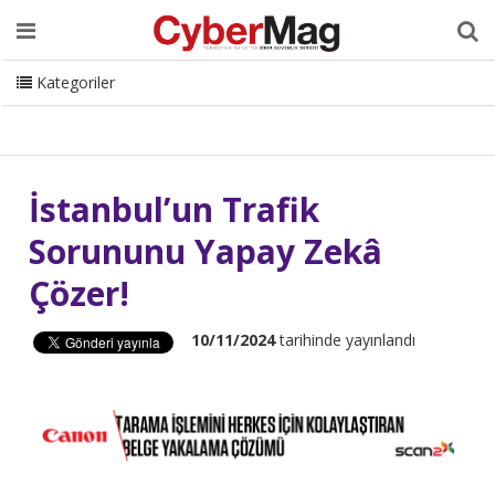
Ana Sayfa
Hakkımızda
Dergi
Editörden
Yazarlar
Danışmanlık
ISC Turkey
Sizden Gelenler
İletişim
Kategoriler
CyberMag Logo
İstanbul’un Trafik
Sorununu Yapay Zekâ
Çözer!
10/11/2024
tarihinde yayınlandı