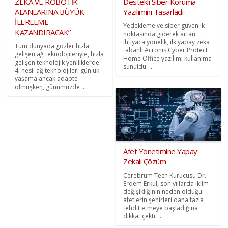
ZEKA VE ROBOTİK
Destekli Siber Koruma
ALANLARINA BÜYÜK
Yazılımını Tasarladı
İLERLEME
Yedekleme ve siber güvenlik
KAZANDIRACAK”
noktasında giderek artan
ihtiyaca yönelik, ilk yapay zeka
Tüm dünyada gözler hızla
tabanlı Acronis Cyber Protect
gelişen ağ teknolojileriyle, hızla
Home Office yazılımı kullanıma
gelişen teknolojik yeniliklerde.
sunuldu. ...
4. nesil ağ teknolojileri günlük
yaşama ancak adapte
olmuşken, günümüzde ...
Afet Yönetimine Yapay
Zekalı Çözüm
Cerebrum Tech Kurucusu Dr.
Erdem Erkul, son yıllarda iklim
değişikliğinin neden olduğu
afetlerin şehirleri daha fazla
tehdit etmeye başladığına
dikkat çekti. ...