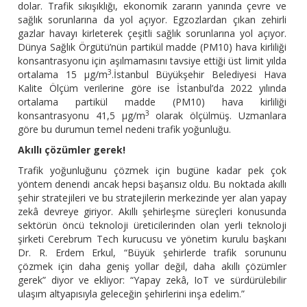
dolar. Trafik sıkışıklığı, ekonomik zararın yanında çevre ve
sağlık sorunlarına da yol açıyor. Egzozlardan çıkan zehirli
gazlar havayı kirleterek çeşitli sağlık sorunlarına yol açıyor.
Dünya Sağlık Örgütü’nün partikül madde (PM10) hava kirliliği
konsantrasyonu için aşılmamasını tavsiye ettiği üst limit yılda
3
ortalama 15 µg/m
.İstanbul Büyükşehir Belediyesi Hava
Kalite Ölçüm verilerine göre ise İstanbul’da 2022 yılında
ortalama partikül madde (PM10) hava kirliliği
3
konsantrasyonu 41,5 µg/m
olarak ölçülmüş. Uzmanlara
göre bu durumun temel nedeni trafik yoğunluğu.
Akıllı çözümler gerek!
Trafik yoğunluğunu çözmek için bugüne kadar pek çok
yöntem denendi ancak hepsi başarısız oldu. Bu noktada akıllı
şehir stratejileri ve bu stratejilerin merkezinde yer alan yapay
zekâ devreye giriyor. Akıllı şehirleşme süreçleri konusunda
sektörün öncü teknoloji üreticilerinden olan yerli teknoloji
şirketi Cerebrum Tech kurucusu ve yönetim kurulu başkanı
Dr. R. Erdem Erkul, “Büyük şehirlerde trafik sorununu
çözmek için daha geniş yollar değil, daha akıllı çözümler
gerek” diyor ve ekliyor: “Yapay zekâ, IoT ve sürdürülebilir
ulaşım altyapısıyla geleceğin şehirlerini inşa edelim.”