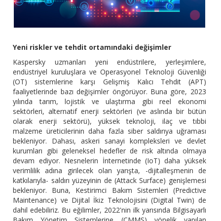
Yeni riskler ve tehdit ortamındaki değişimler
Kaspersky uzmanları yeni endüstrilere, yerleşimlere,
endüstriyel kuruluşlara ve Operasyonel Teknoloji Güvenliği
(OT) sistemlerine karşı Gelişmiş Kalıcı Tehdit (APT)
faaliyetlerinde bazı değişimler öngörüyor. Buna göre, 2023
yılında tarım, lojistik ve ulaştırma gibi reel ekonomi
sektörleri, alternatif enerji sektörleri (ve aslında bir bütün
olarak enerji sektörü), yüksek teknoloji, ilaç ve tıbbi
malzeme üreticilerinin daha fazla siber saldırıya uğraması
bekleniyor. Dahası, askeri sanayi kompleksleri ve devlet
kurumları gibi geleneksel hedefler de risk altında olmaya
devam ediyor. Nesnelerin İnternetinde (IoT) daha yüksek
verimlilik adına girilecek olan yarışta, -dijitalleşmenin de
katkılarıyla- saldırı yüzeyinin de (Attack Surface) genişlemesi
bekleniyor. Buna, Kestirimci Bakım Sistemleri (Predictive
Maintenance) ve Dijital İkiz Teknolojisini (Digital Twin) de
dahil edebiliriz. Bu eğilimler, 2022'nin ilk yarısında Bilgisayarlı
Bakım Yönetim Sistemlerine (CMMS) yönelik yapılan