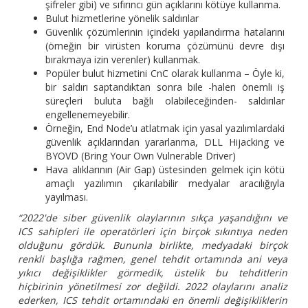
şifreler gibi) ve sıfırıncı gün açıklarını kötüye kullanma.
Bulut hizmetlerine yönelik saldırılar
Güvenlik çözümlerinin içindeki yapılandırma hatalarını
(örneğin bir virüsten koruma çözümünü devre dışı
bırakmaya izin verenler) kullanmak.
Popüler bulut hizmetini CnC olarak kullanma – Öyle ki,
bir saldırı saptandıktan sonra bile -halen önemli iş
süreçleri buluta bağlı olabileceğinden- saldırılar
engellenemeyebilir.
Örneğin, End Node’u atlatmak için yasal yazılımlardaki
güvenlik açıklarından yararlanma, DLL Hijacking ve
BYOVD (Bring Your Own Vulnerable Driver)
Hava alıklarının (Air Gap) üstesinden gelmek için kötü
amaçlı yazılımın çıkarılabilir medyalar aracılığıyla
yayılması.
“2022'de siber güvenlik olaylarının sıkça yaşandığını ve
ICS sahipleri ile operatörleri için birçok sıkıntıya neden
olduğunu gördük. Bununla birlikte, medyadaki birçok
renkli başlığa rağmen, genel tehdit ortamında ani veya
yıkıcı değişiklikler görmedik, üstelik bu tehditlerin
hiçbirinin yönetilmesi zor değildi. 2022 olaylarını analiz
ederken, ICS tehdit ortamındaki en önemli değişikliklerin