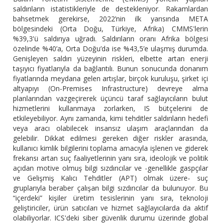
saldırıların istatistikleriyle de destekleniyor. Rakamlardan
bahsetmek gerekirse, 2022’nin ilk yarısında META
bölgesindeki (Orta Doğu, Türkiye, Afrika) CMMS'lerin
%39,3'ü saldırıya uğradı. Saldırıların oranı Afrika bölgesi
özelinde %40’a, Orta Doğu’da ise %43,5’e ulaşmış durumda.
Genişleyen saldırı yüzeyinin riskleri, elbette artan enerji
taşıyıcı fiyatlarıyla da bağlantılı. Bunun sonucunda donanım
fiyatlarında meydana gelen artışlar, birçok kuruluşu, şirket içi
altyapıyı (On-Premises Infrastructure) devreye alma
planlarından vazgeçirerek üçüncü taraf sağlayıcıların bulut
hizmetlerini kullanmaya zorlarken, IS bütçelerini de
etkileyebiliyor. Aynı zamanda, kimi tehditler saldırıların hedefi
veya aracı olabilecek insansız ulaşım araçlarından da
gelebilir. Dikkat edilmesi gereken diğer riskler arasında,
kullanıcı kimlik bilgilerini toplama amacıyla işlenen ve giderek
frekansı artan suç faaliyetlerinin yanı sıra, ideolojik ve politik
açıdan motive olmuş bilgi sızdırıcılar ve -genellikle gaspçılar
ve Gelişmiş Kalıcı Tehditler (APT) olmak üzere- suç
gruplarıyla beraber çalışan bilgi sızdırıcılar da bulunuyor. Bu
“içerdeki” kişiler üretim tesislerinin yanı sıra, teknoloji
geliştiriciler, ürün satıcıları ve hizmet sağlayıcılarda da aktif
olabiliyorlar. ICS'deki siber güvenlik durumu üzerinde global