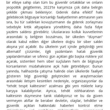
bir etkiye sahip olan tüm bu güvenilir ortaklıklar ve onların
jeopolitik gelgitlerinin, 2023'te karşımıza çok daha belirgin
şekilde çıkması bekleniyor. Giderek daha efektif hale
gelebilecek bilgisayar korsanlığı faaliyetlerinin artmasının yanı
sıra, bu tür saldırıları kovuşturmanın da giderek zorlaşması
sebebiyle kritik altyapılara yöneltilmiş daha fazla fidye
yazılımı saldırısı görebiliriz. Uluslararası kolluk kuvvetlerinin
arasındaki iş birliğinin bozulması, bir ülkeden “düşman”
olarak kabul edilen diğer ülkelere doğru bir siber saldırı
akışına yol açabilir. Bu ülkelerin yurt içinde geliştirdiği yeni
alternatif çözümler, ilgili yazılımların hatalı güvenlik
yapılandırmaları ve sıfırıncı gün açıkları gibi başka risklere yol
açarak, sistemleri hem siber suçluların hem de bilgisayar
korsanlarının müdahalesine açık hale getirebiliyor. Bunun
yanında, halihazırda çatışma halinde olan ülkelerde faaliyet
gösteren bilgi güvenliği geliştiricileri ve araştırmacıları
arasındaki iletişim kesintileri nedeniyle, organizasyonlar da
“tehdit tespit kalitesinin” azalması gibi yeni risklerle karşı
karşıya kalabiliyorlar. Ayrıca, tehdit istihbaratının da
kalitesinin düşmesine tanık olabiliyoruz ve bu da güven
vermeyen atıflar ile beraber devletin, olaylar, tehditler ve
güvenlik açıkları hakkındaki haberleri kontrol etme