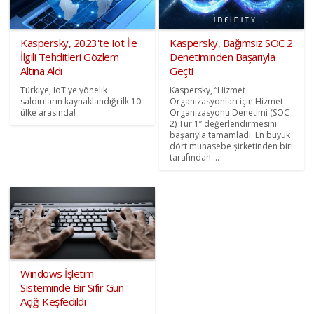
Kaspersky, 2023'te Iot İle
Kaspersky, Bağımsız SOC 2
İlgili Tehditleri Gözlem
Denetiminden Başarıyla
Altına Aldı
Geçti
Türkiye, IoT'ye yönelik
Kaspersky, “Hizmet
saldırıların kaynaklandığı ilk 10
Organizasyonları için Hizmet
ülke arasında!
Organizasyonu Denetimi (SOC
2) Tür 1” değerlendirmesini
başarıyla tamamladı. En büyük
dört muhasebe şirketinden biri
tarafından ...
Windows İşletim
Sisteminde Bir Sıfır Gün
Açığı Keşfedildi