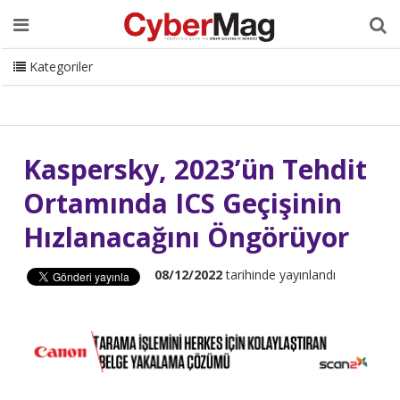
Ana Sayfa
Hakkımızda
Dergi
Editörden
Yazarlar
Danışmanlık
ISC Turkey
Sizden Gelenler
İletişim
Kategoriler
CyberMag Logo
Kaspersky, 2023’ün Tehdit
Ortamında ICS Geçişinin
Hızlanacağını Öngörüyor
08/12/2022
tarihinde yayınlandı