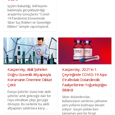
İçişleri Bakanlığı, 649 kişinin
katılımıyla gerçekleştirdiği
araştırma sonuçlarını "Covid-
19 Pandemisi Döneminde
Siber Suç Riskleri ve Güvenliğe
Etkileri" ismiyle raporlaştırdı.
Kaspersky, Akıllı Şehirleri
Kaspersky, 2021'in 1.
Doğru Güvenlik Altyapısıyla
Çeyreğinde COVID-19 Aşısı
Korumanın Önemine Dikkat
Etrafındaki Dolandırıcılık
Çekti
Faaliyetlerinin Yoğunlaştığını
Bildirdi
Dünya Şehirler Günü'nde akıllı
şehirler artık geleceğe dair bir
Siber dolandırıcılar,
rüya olmaktan çıkıp gerçeğe
kullanıcıların verilerini çalmanın
dönüştü. Bu nedenle bu akıllı
yeni yollarını bulmaya devam
altyapıları saldırılara karşı ...
ediyor. Geçen yıldan beri
tamamen yeni bir fırsat