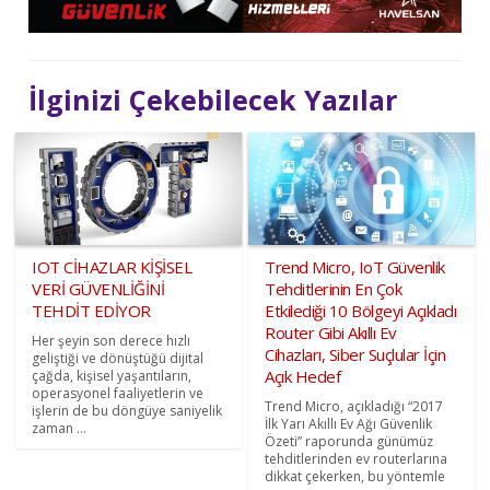
İlginizi Çekebilecek Yazılar
IOT CİHAZLAR KİŞİSEL
Trend Micro, IoT Güvenlik
VERİ GÜVENLİĞİNİ
Tehditlerinin En Çok
TEHDİT EDİYOR
Etkilediği 10 Bölgeyi Açıkladı
Router Gibi Akıllı Ev
Her şeyin son derece hızlı
Cihazları, Siber Suçlular İçin
geliştiği ve dönüştüğü dijital
Açık Hedef
çağda, kişisel yaşantıların,
operasyonel faaliyetlerin ve
Trend Micro, açıkladığı “2017
işlerin de bu döngüye saniyelik
İlk Yarı Akıllı Ev Ağı Güvenlik
zaman ...
Özeti” raporunda günümüz
tehditlerinden ev routerlarına
dikkat çekerken, bu yöntemle