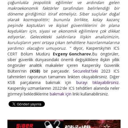
çoğunlukla jeopolitik eğilimler ve ardından gelen
makroekonomik faktörler tarafından belirlendiği bir
döneme girdiğimizi itiraf etmeliyiz. Siber suçlular doğal
olarak kozmopolittir; bununla birlikte, kolay kazanç
peşinde koştukları ve kişisel güvenliklerini ön plana
koydukları için, siyasi ve ekonomik eğilimlere çok dikkat
ediyorlar. Gelecekteki saldırılara ilişkin analizimizin,
kuruluşların yeni ortaya çıkan tehditlere hazırlanmalarına
yardımcı olacağını umuyoruz. "
diyor, Kaspersky’nin ICS
CERT Bölüm Müdürü
Evgeny Goncharov.
Bu öngörüler,
siber güvenlik dünyasındaki önemli değişikliklere ilişkin yıllık
öngörüler analitik makaleler içeren Kaspersky Güvenlik
Bülteni'nin
(KSB)
bir parçasıdır.
Securelist'teki
2023 ICS
tahminleri raporunun tamamını linkten okuyabilirsiniz. Diğer
KSB parçalarına bakmak için
burayı tıklayabilirsiniz.
Kaspersky uzmanlarının 2022'de ICS tehditleri alanında neler
görmeyi beklediklerine
bakmak için
linki kullanabilirsiniz.