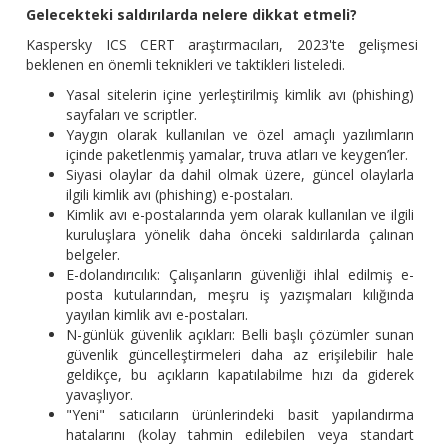
Gelecekteki saldırılarda nelere dikkat etmeli?
Kaspersky ICS CERT araştırmacıları, 2023'te gelişmesi
beklenen en önemli teknikleri ve taktikleri listeledi.
Yasal sitelerin içine yerleştirilmiş kimlik avı (phishing)
sayfaları ve scriptler.
Yaygın olarak kullanılan ve özel amaçlı yazılımların
içinde paketlenmiş yamalar, truva atları ve keygen’ler.
Siyasi olaylar da dahil olmak üzere, güncel olaylarla
ilgili kimlik avı (phishing) e-postaları.
Kimlik avı e-postalarında yem olarak kullanılan ve ilgili
kuruluşlara yönelik daha önceki saldırılarda çalınan
belgeler.
E-dolandırıcılık: Çalışanların güvenliği ihlal edilmiş e-
posta kutularından, meşru iş yazışmaları kılığında
yayılan kimlik avı e-postaları.
N-günlük güvenlik açıkları: Belli başlı çözümler sunan
güvenlik güncelleştirmeleri daha az erişilebilir hale
geldikçe, bu açıkların kapatılabilme hızı da giderek
yavaşlıyor.
"Yeni" satıcıların ürünlerindeki basit yapılandırma
hatalarını (kolay tahmin edilebilen veya standart