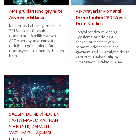
APT grupları ikinci çeyrekte
Aşk Arayanlar Romantik
Asya’ya odaklandı
Dolandırıcılara 280 Milyon
Dolar Kaptırdı
Kaspersky Lab araştırmacıları
2018’in ikinci üç aylık
Sosyal medya ve dating
döneminde özellikle Asya’da
uygulamalarında aşkı
APT operasyonlarının aktif
arayanları hedefleyen
olduğunu gözlemledi. Bu
romantik dolandırıcılara,
operasyonlarda hem iyi bilinen
geçtiğimiz yıl 280 milyon dolar
hem ...
kaptırıldı. Laykon Bilişim
Operasyon Direktörü Alev ...
SALGIN DÖNEMİNDE EN
FAZLA MARUZ KALINAN
SİBER SUÇ ZARARLI
YAZILIM BULAŞMASI
OLDU