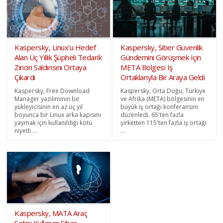
Kaspersky, Linux'u Hedef
Kaspersky, Siber Güvenlik
Alan Üç Yıllık Şüpheli Tedarik
Gündemini Görüşmek Için
Zinciri Saldırısını Ortaya
META Bölgesi Iş
Çıkardı
Ortaklarıyla Bir Araya Geldi
Kaspersky, Free Download
Kaspersky, Orta Doğu, Türkiye
Manager yazılımının bir
ve Afrika (META) bölgesinin en
yükleyicisinin en az üç yıl
büyük iş ortağı konferansını
boyunca bir Linux arka kapısını
düzenledi. 65'ten fazla
yaymak için kullanıldığı kötü
şirketten 115'ten fazla iş ortağı
niyetli ...
...
Kaspersky, MATA Araç