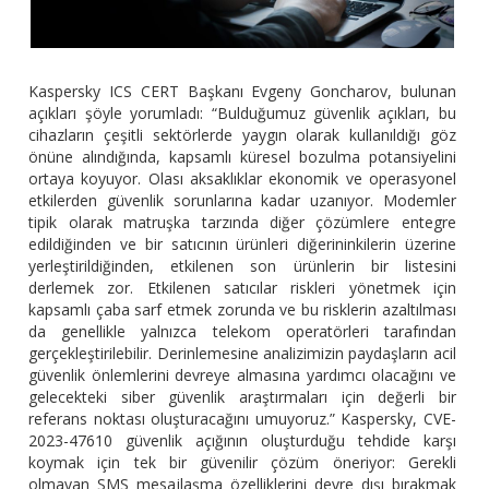
Kaspersky ICS CERT Başkanı Evgeny Goncharov, bulunan
açıkları şöyle yorumladı: “Bulduğumuz güvenlik açıkları, bu
cihazların çeşitli sektörlerde yaygın olarak kullanıldığı göz
önüne alındığında, kapsamlı küresel bozulma potansiyelini
ortaya koyuyor. Olası aksaklıklar ekonomik ve operasyonel
etkilerden güvenlik sorunlarına kadar uzanıyor. Modemler
tipik olarak matruşka tarzında diğer çözümlere entegre
edildiğinden ve bir satıcının ürünleri diğerininkilerin üzerine
yerleştirildiğinden, etkilenen son ürünlerin bir listesini
derlemek zor. Etkilenen satıcılar riskleri yönetmek için
kapsamlı çaba sarf etmek zorunda ve bu risklerin azaltılması
da genellikle yalnızca telekom operatörleri tarafından
gerçekleştirilebilir. Derinlemesine analizimizin paydaşların acil
güvenlik önlemlerini devreye almasına yardımcı olacağını ve
gelecekteki siber güvenlik araştırmaları için değerli bir
referans noktası oluşturacağını umuyoruz.”
Kaspersky, CVE-
2023-47610 güvenlik açığının oluşturduğu tehdide karşı
koymak için tek bir güvenilir çözüm öneriyor: Gerekli
olmayan SMS mesajlaşma özelliklerini devre dışı bırakmak