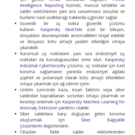
Intelligence Reporting
hizmeti, mevcut tehditler ve
saldırı vektörlerinin yanı sıra savunmasız unsurlar ve
bunların nasıl azaltılacağı hakkında içgörüler sağlar.
Güvenilir bir uç nokta güvenlik çözümü
kullanın.
Kaspersky Next'teki
özel bir bileşen,
dosyaların davranışındaki anormallikleri tespit edebilir
ve dosyasız kötü amaçlı yazılım etkinliğini ortaya
çıkarabilir.
Kurumsal uç noktaların yanı sıra endüstriyel uç
noktaları da koruduğunuzdan emin olun.
Kaspersky
Industrial CyberSecurity
çözümü, uç noktalar için özel
koruma sağlamanın yanında endüstriyel ağdaki
şüpheli ve potansiyel olarak kötü amaçlı etkinlikleri
ortaya çıkarmak için ağ izleme içerir.
Üretim sürecinde kaza, insan faktörü veya siber
saldırıdan kaynaklanan sorunları ortaya çıkarmak ve
kesintiyi önlemek için
Kaspersky Machine Learning for
Anomaly Detection
yardımcı olabilir.
Siber saldırılara karşı doğuştan gelen koruma
oluşturmak için
Siber Bağışıklık
çözümlerini
değerlendirin.
Cihazları farklı saldırı vektörlerinden