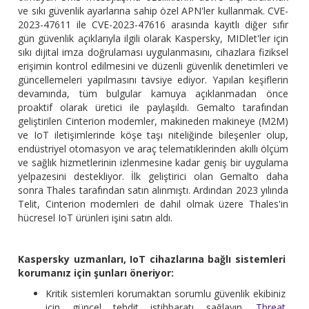
ve sıkı güvenlik ayarlarına sahip özel APN'ler kullanmak. CVE-
2023-47611 ile CVE-2023-47616 arasında kayıtlı diğer sıfır
gün güvenlik açıklarıyla ilgili olarak Kaspersky, MIDlet'ler için
sıkı dijital imza doğrulaması uygulanmasını, cihazlara fiziksel
erişimin kontrol edilmesini ve düzenli güvenlik denetimleri ve
güncellemeleri yapılmasını tavsiye ediyor.
Yapılan keşiflerin
devamında, tüm bulgular kamuya açıklanmadan önce
proaktif olarak üretici ile paylaşıldı. Gemalto tarafından
geliştirilen Cinterion modemler, makineden makineye (M2M)
ve IoT iletişimlerinde köşe taşı niteliğinde bileşenler olup,
endüstriyel otomasyon ve araç telematiklerinden akıllı ölçüm
ve sağlık hizmetlerinin izlenmesine kadar geniş bir uygulama
yelpazesini destekliyor. İlk geliştirici olan Gemalto daha
sonra Thales tarafından satın alınmıştı. Ardından 2023 yılında
Telit, Cinterion modemleri de dahil olmak üzere Thales'in
hücresel IoT ürünleri işini satın aldı.
Kaspersky uzmanları, IoT cihazlarına bağlı sistemleri
korumanız için şunları öneriyor:
Kritik sistemleri korumaktan sorumlu güvenlik ekibiniz
için güncel tehdit istihbaratı sağlayın.
Threat