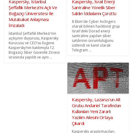
Kaspersky, İstanbul
Kaspersky, İsrail Enerji
Şeffaflık Merkezi'ni Açtı Ve
Santraline Yönelik Siber
Boğaziçi Üniversitesi Ile
Saldırı İddialarını Çürüttü
Mutabakat Anlaşması
8 Ekim'de Cyber Av3ngers
İmzaladı
olarak bilinen hacktivist grup
İsrail'deki Dorad enerji
İstanbul Şeffaflık Merkezi'nin
santraline yapılan siber
açılışının duyurusu, Kaspersky
saldırının sorumluluğunu
Kurucusu ve CEO’su Eugene
üstlendi ve kanıt olarak
Kaspersky’nin katılımıyla 12.
Telegram ...
Boğaziçi Siber Güvenlik Zirvesi
sırasında yapıldı ve aynı ...
Kaspersky, Lazarus'un Alt
Grubu Andariel Tarafından
Kullanılan Yeni Zararlı
Yazılım Ailesini Ortaya
Çıkardı
Kaspersky araştırmacıları,