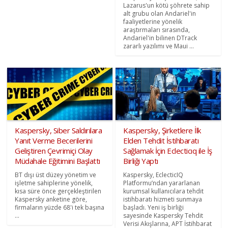
Lazarus'un kötü şöhrete sahip
alt grubu olan Andariel'in
faaliyetlerine yönelik
araştırmaları sırasında,
Andariel'in bilinen DTrack
zararlı yazılımı ve Maui ...
Kaspersky, Siber Saldırılara
Kaspersky, Şirketlere İlk
Yanıt Verme Becerilerini
Elden Tehdit İstihbaratı
Geliştiren Çevrimiçi Olay
Sağlamak İçin Eclecticıq ile İş
Müdahale Eğitimini Başlattı
Birliği Yaptı
BT dışı üst düzey yönetim ve
Kaspersky, EclecticIQ
işletme sahiplerine yönelik,
Platformu’ndan yararlanan
kısa süre önce gerçekleştirilen
kurumsal kullanıcılara tehdit
Kaspersky anketine göre,
istihbaratı hizmeti sunmaya
firmaların yüzde 68'i tek başına
başladı. Yeni iş birliği
...
sayesinde Kaspersky Tehdit
Verisi Akışlarına, APT İstihbarat