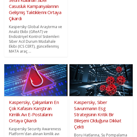
Setini Kullanan Siber
Casusluk Kampanyalarının
Gelişmiş Taktiklerini Ortaya
Çıkardı
Kaspersky Global Araştırma ve
Analiz Ekibi (GReAT) ve
Endüstriyel Kontrol Sistemleri
Siber Acil Durum Müdahale
Ekibi (ICS CERT), güncellenmiş
MATA araç ...
Kaspersky, Çalışanların En
Kaspersky, Siber
Çok Kafasını Karıştıran
Savunmanın Esg
Kimlik Avı E-Postalarını
Stratejisinin Kritik Bir
Ortaya Çıkardı
Bileşeni Olduğuna Dikkat
Çekti
Kaspersky Security Awareness
Platform'dan alınan kimlik avı
Boru Hatlarına, Su Pompalama