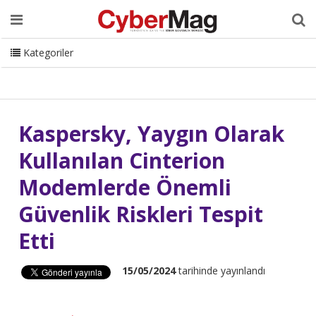
Ana Sayfa
Hakkımızda
Dergi
Editörden
Yazarlar
Danışmanlık
ISC Turkey
Sizden Gelenler
İletişim
Kategoriler
CyberMag Logo
Kaspersky, Yaygın Olarak
Kullanılan Cinterion
Modemlerde Önemli
Güvenlik Riskleri Tespit
Etti
15/05/2024
tarihinde yayınlandı