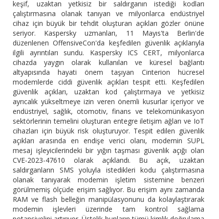
keşif, uzaktan yetkisiz bir saldırganın istediği kodları
çalıştırmasına olanak tanıyan ve milyonlarca endüstriyel
cihaz için büyük bir tehdit oluşturan açıkları gözler önüne
seriyor. Kaspersky uzmanları, 11 Mayıs'ta Berlin'de
düzenlenen OffensiveCon'da keşfedilen güvenlik açıklarıyla
ilgili ayrıntıları sundu.
Kaspersky ICS CERT, milyonlarca
cihazda yaygın olarak kullanılan ve küresel bağlantı
altyapısında hayati önem taşıyan Cinterion hücresel
modemlerde ciddi güvenlik açıkları tespit etti. Keşfedilen
güvenlik açıkları, uzaktan kod çalıştırmaya ve yetkisiz
ayrıcalık yükseltmeye izin veren önemli kusurlar içeriyor ve
endüstriyel, sağlık, otomotiv, finans ve telekomünikasyon
sektörlerinin temelini oluşturan entegre iletişim ağları ve IoT
cihazları için büyük risk oluşturuyor.
Tespit edilen güvenlik
açıkları arasında en endişe verici olanı, modemin SUPL
mesaj işleyicilerindeki bir yığın taşması güvenlik açığı olan
CVE-2023-47610 olarak açıklandı. Bu açık, uzaktan
saldırganların SMS yoluyla istedikleri kodu çalıştırmasına
olanak tanıyarak modemin işletim sistemine benzeri
görülmemiş ölçüde erişim sağlıyor. Bu erişim aynı zamanda
RAM ve flash belleğin manipülasyonunu da kolaylaştırarak
modemin işlevleri üzerinde tam kontrol sağlama
potansiyelini artırıyor. Üstelik bunların tümü kimlik doğrulama