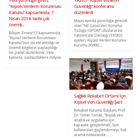
“Kişisel Verilerin Korunması
Güvenliği” konferansı
Kanunu” kapsamında, 7
düzenledi
Nisan 2018 tarihi çok
Mayıs ayında yürürlüğe girecek
önemli...
olan “AB Genel Veri Koruma
Tüzüğü (GPDR)” Uluslararası
Bilişim Zirvesi’17 kapsamında,
Yatırımcılar Derneği (YASED)
“Kişisel Verilerin Korunması
üyeleri, Kişisel Verileri Koruma
Kanunu”nun da ele alındığı ve
Kurumu (KVKK) ...
önemli bilgilerin paylaşıldığı
bir panel düzenlendi. Yeni
kanunla, usulsüzlüklere milyon
...
Sağlıklı Rekabet Ortamı İçin
Kişisel Veri Güvenliği Şart
Rekabet Kurumu Başkanı Prof.
Dr. Ömer Torlak, "Büyük veri
analizi ve uygulama için
kapasite geliştirilmeli. Son
kullanıcıları güçlendirmeyi, hak
arama noktasında ...