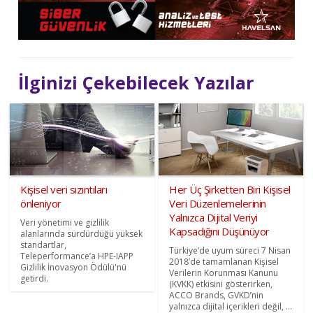
İlginizi Çekebilecek Yazılar
Kişisel veri sızıntıları
Her Üç Şirketten Biri Kişisel
önleniyor
Veri Düzenlemelerinin
Yalnızca Dijital Veriyi
Veri yönetimi ve gizlilik
Kapsadığını Düşünüyor
alanlarında sürdürdüğü yüksek
standartlar,
Türkiye’de uyum süreci 7 Nisan
Teleperformance’a HPE-IAPP
2018’de tamamlanan Kişisel
Gizlilik İnovasyon Ödülü'nü
Verilerin Korunması Kanunu
getirdi.
(KVKK) etkisini gösterirken,
ACCO Brands, GVKD’nin
yalnızca dijital içerikleri değil, ...