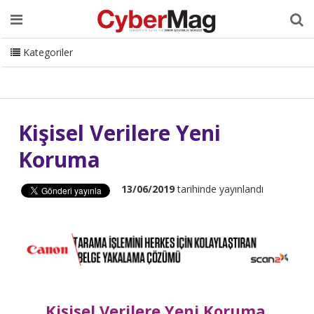
Ana Sayfa
Hakkımızda
Dergi
Editörden
Yazarlar
Danışmanlık
ISC Turkey
Sizden Gelenler
İletişim
Kategoriler
CyberMag Logo
Kişisel Verilere Yeni
Koruma
13/06/2019
tarihinde yayınlandı
Kişisel Verilere Yeni Koruma