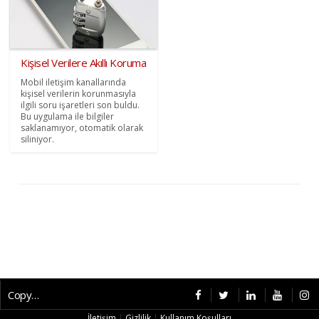
Kişisel Verilere Akıllı Koruma
Mobil iletişim kanallarında
kişisel verilerin korunmasıyla
ilgili soru işaretleri son buldu.
Bu uygulama ile bilgiler
saklanamıyor, otomatik olarak
siliniyor.
Copyright © 2026 CybermagOnline
İletişim
|
Gizlilik
|
Kullanım Koşulları