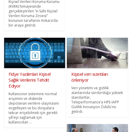
Kişisel Verileri Koruma Kurumu
(KVKK) himayesinde
gerçekleştirilen “e-Safe Kişisel
Verileri Koruma Zirvesi”
konunun taraflarını Ankara’da
bir araya getirdi.
Fidye Yazılımları Kişisel
Kişisel veri sızıntıları
Sağlık Verilerini Tehdit
önleniyor
Ediyor
Veri yönetimi ve gizlilik
alanlarında sürdürdüğü yüksek
Kullanıcının sistemine normal
standartlar,
erişimini ve diskinde
Teleperformance’a HPE-IAPP
depolanan verilere ulaşmasını
Gizlilik İnovasyon Ödülü'nü
engelleyen ve bu dosyalara
getirdi.
tekrar erişebilmek için gerekli
şifreyi sağlamak için
kullanıcıdan ...