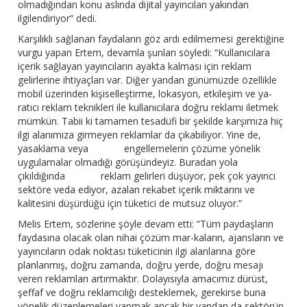
olmadığından konu aslında dijital yayıncıları yakından
ilgilendiriyor” dedi.
Karşılıklı sağlanan faydaların göz ardı edilmemesi gerektiğine
vurgu yapan Ertem, devamla şunları söyledi: “Kullanıcılara
içerik sağlayan yayıncıların ayakta kalması için reklam
gelirlerine ihtiyaçları var. Diğer yandan günümüzde özellikle
mobil üzerinden kişiselleştirme, lokasyon, etkileşim ve ya-
ratıcı reklam teknikleri ile kullanıcılara doğru reklamı iletmek
mümkün. Tabii ki tamamen tesadüfi bir şekilde karşımıza hiç
ilgi alanımıza girmeyen reklamlar da çıkabiliyor. Yine de,
yasaklama veya engellemelerin çözüme yönelik
uygulamalar olmadığı görüşündeyiz. Buradan yola
çıkıldığında reklam gelirleri düşüyor, pek çok yayıncı
sektöre veda ediyor, azalan rekabet içerik miktarını ve
kalitesini düşürdüğü için tüketici de mutsuz oluyor.”
Melis Ertem, sözlerine şöyle devam etti: “Tüm paydaşların
faydasına olacak olan nihai çözüm mar-kaların, ajansların ve
yayıncıların odak noktası tüketicinin ilgi alanlarına göre
planlanmış, doğru zamanda, doğru yerde, doğru mesajı
veren reklamları artırmaktır. Dolayısıyla amacımız dürüst,
şeffaf ve doğru reklamcılığı desteklemek, gerekirse buna
yönelik düzenlemeleri yapmak ancak bir yandan da sektörün