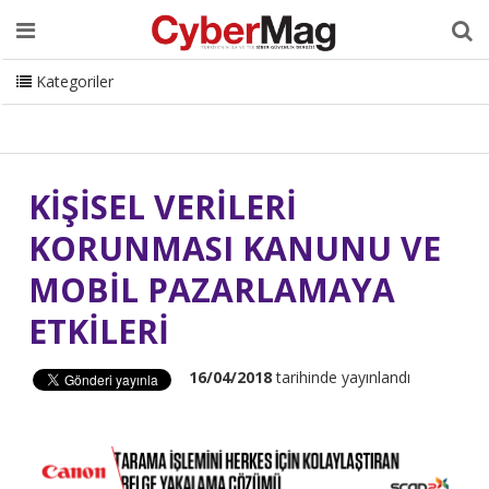
Ana Sayfa
Hakkımızda
Dergi
Editörden
Yazarlar
Danışmanlık
ISC Turkey
Sizden Gelenler
İletişim
Kategoriler
CyberMag Logo
KİŞİSEL VERİLERİ
KORUNMASI KANUNU VE
MOBİL PAZARLAMAYA
ETKİLERİ
16/04/2018
tarihinde yayınlandı