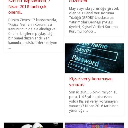
Kanunu” kapsamında, 7
düzenledi
Nisan 2018 tarihi çok
Mayıs ayında yürürlüğe girecek
önemli...
olan “AB Genel Veri Koruma
Tüzüğü (GPDR)” Uluslararası
Bilişim Zirvesi’17 kapsamında,
Yatırımcılar Derneği (YASED)
“Kişisel Verilerin Korunması
üyeleri, Kişisel Verileri Koruma
Kanunu”nun da ele alındığı ve
Kurumu (KVKK) ...
önemli bilgilerin paylaşıldığı
bir panel düzenlendi. Yeni
kanunla, usulsüzlüklere milyon
...
Kişisel veriyi korumayan
yanacak!
Son iki gün… 5 bin-1 milyon TL
para, 1-4.5 yıl hapis cezası
yolda Kişisel veriyi korumayan
yanacak7 Nisan 2016 tarihinde
yürürlüğe ...