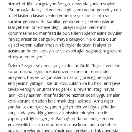
hizmet ettiğini vurgulayan Sezgin, devamla şunları söyledi:
“Bu amaçla da kişisel verilerle ilgili işlem yapan gerçek ya da
tüzel kişilerin kişisel verileri yönetme şekline disiplin ve
kurallar getiriyor. Bu kuralları getirirken kişisel veri işleme
faaliyetlerini önlemeye değil, bireyin kişisel verilerinin
korunmasındaki menfaati ile bu verilerin işlenmesine duyulan
ihtiyaç arasında denge kurmaya çalışıyor. Ne olursa olsun
kişisel verinin kullanılmasının bireyler ile ticari faaliyetler
açısından önemli kolaylıklar ve avantajlar sağladığını göz ardı
etmiyor, edemiyor.”
Özlem Sezgin, sözlerini şu şekilde sürdürdü: “Kişisel verilerin
korunmasına ilişkin hukuki düzenle-melerin temelinde,
bireylerin, hak ve özgürlüklerinin zarar göreceğine ilişkin
endişesinin yattığını, kanun koyucuların da bu haklı endişeye
cevap verdiğini unutmamak gerek. Bireylerin isteği hayat-
larını kolaylaştıran, menfaatlerine hizmet eden uygulamaları
körü körüne ortadan kaldırmak değil aslında. Ama diğer
yandan teknolojide yaşanan gelişmeler ve büyük şirketler
karşısında yaşadığı güvensizlik hissinin bireyleri tercih
yapmaya ittiği bir gerçek. Bu bağlamda bu endişelerin ve
güvensizlik hissinin ortadan kalkması konusunda şirketlere
büyük görevler düşüyor. Yapılması gereken, ortak paydada