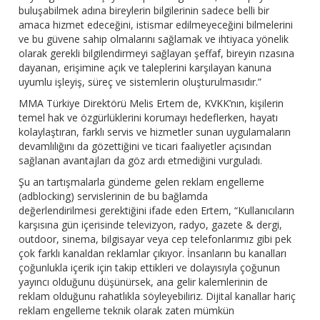
buluşabilmek adına bireylerin bilgilerinin sadece belli bir
amaca hizmet edeceğini, istismar edilmeyeceğini bilmelerini
ve bu güvene sahip olmalarını sağlamak ve ihtiyaca yönelik
olarak gerekli bilgilendirmeyi sağlayan şeffaf, bireyin rızasına
dayanan, erişimine açık ve taleplerini karşılayan kanuna
uyumlu işleyiş, süreç ve sistemlerin oluşturulmasıdır.”
MMA Türkiye Direktörü Melis Ertem de, KVKK’nın, kişilerin
temel hak ve özgürlüklerini korumayı hedeflerken, hayatı
kolaylaştıran, farklı servis ve hizmetler sunan uygulamaların
devamlılığını da gözettiğini ve ticari faaliyetler açısından
sağlanan avantajları da göz ardı etmediğini vurguladı.
Şu an tartışmalarla gündeme gelen reklam engelleme
(adblocking) servislerinin de bu bağlamda
değerlendirilmesi gerektiğini ifade eden Ertem, “Kullanıcıların
karşısına gün içerisinde televizyon, radyo, gazete & dergi,
outdoor, sinema, bilgisayar veya cep telefonlarımız gibi pek
çok farklı kanaldan reklamlar çıkıyor. İnsanların bu kanalları
çoğunlukla içerik için takip ettikleri ve dolayısıyla çoğunun
yayıncı olduğunu düşünürsek, ana gelir kalemlerinin de
reklam olduğunu rahatlıkla söyleyebiliriz. Dijital kanallar hariç
reklam engelleme teknik olarak zaten mümkün