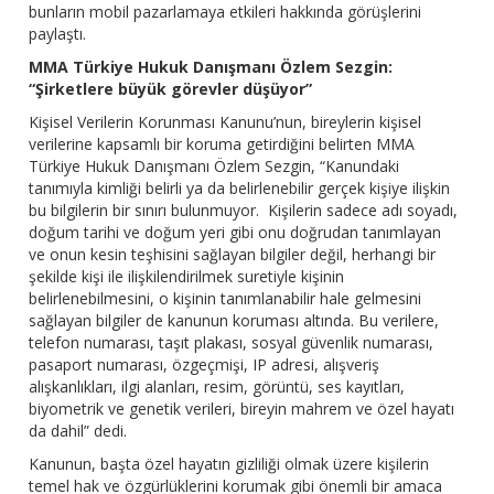
bunların mobil pazarlamaya etkileri hakkında görüşlerini
paylaştı.
MMA Türkiye Hukuk Danışmanı Özlem Sezgin:
“Şirketlere büyük görevler düşüyor”
Kişisel Verilerin Korunması Kanunu’nun, bireylerin kişisel
verilerine kapsamlı bir koruma getirdiğini belirten MMA
Türkiye Hukuk Danışmanı Özlem Sezgin, “Kanundaki
tanımıyla kimliği belirli ya da belirlenebilir gerçek kişiye ilişkin
bu bilgilerin bir sınırı bulunmuyor. Kişilerin sadece adı soyadı,
doğum tarihi ve doğum yeri gibi onu doğrudan tanımlayan
ve onun kesin teşhisini sağlayan bilgiler değil, herhangi bir
şekilde kişi ile ilişkilendirilmek suretiyle kişinin
belirlenebilmesini, o kişinin tanımlanabilir hale gelmesini
sağlayan bilgiler de kanunun koruması altında. Bu verilere,
telefon numarası, taşıt plakası, sosyal güvenlik numarası,
pasaport numarası, özgeçmişi, IP adresi, alışveriş
alışkanlıkları, ilgi alanları, resim, görüntü, ses kayıtları,
biyometrik ve genetik verileri, bireyin mahrem ve özel hayatı
da dahil” dedi.
Kanunun, başta özel hayatın gizliliği olmak üzere kişilerin
temel hak ve özgürlüklerini korumak gibi önemli bir amaca