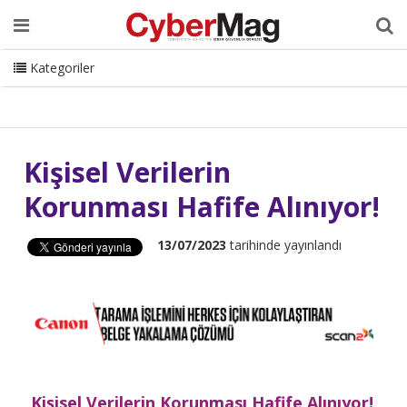
Ana Sayfa
Hakkımızda
Dergi
Editörden
Yazarlar
Danışmanlık
ISC Turkey
Sizden Gelenler
İletişim
Kategoriler
CyberMag Logo
Kişisel Verilerin
Korunması Hafife Alınıyor!
13/07/2023
tarihinde yayınlandı
Kişisel Verilerin Korunması Hafife Alınıyor!