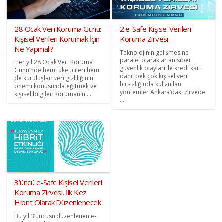
28 Ocak Veri Koruma Günü:
2.e-Safe Kişisel Verileri
Kişisel Verileri Korumak İçin
Koruma Zirvesi
Ne Yapmalı?
Teknolojinin gelişmesine
paralel olarak artan siber
Her yıl 28 Ocak Veri Koruma
güvenlik olayları ile kredi kartı
Günü’nde hem tüketicileri hem
dahil pek çok kişisel veri
de kuruluşları veri gizliliğinin
hırsızlığında kullanılan
önemi konusunda eğitmek ve
yöntemler Ankara’daki zirvede
kişisel bilgileri korumanın ...
...
3’üncü e-Safe Kişisel Verileri
Koruma Zirvesi, İlk Kez
Hibrit Olarak Düzenlenecek
Bu yıl 3’üncüsü düzenlenen e-