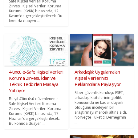
Safe Kişisel Verileri Koruma
Zirvesi, Kişisel Verileri Koruma
Kurumu (KVKK) binasında, 12
Kasım’da gerçekleştirilecek. Bu
konuda duayen ...
4’üncü e-Safe Kişisel Verileri
Arkadaşlık Uygulamaları
Koruma Zirvesi, İdari ve
Kişisel Verilerinizi
Teknik Tedbirleri Masaya
Reklamcılarla Paylaşıyor
Yatırıyor
Siber güvenlik kuruluşu ESET,
arkadaşlık sitelerinin gizlilik
Bu yıl 4’üncüsü düzenlenen e-
konusunda ne kadar duyarlı
Safe Kişisel Verileri Koruma
olduğunu inceleyen bir
Zirvesi, Kişisel Verileri Koruma
araştırmayı mercek altına aldı.
Kurumu (KVKK) binasında, 17
Norveç’te Tüketici Derneği’nin
Haziran’da gerçekleştirilecek.
...
Bu konuda duayen ...