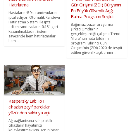
Hatırlatma
Gün Girişimi (ZDI) Dünyanın
En Büyük Güvenlik Açığı
Hastaların %9'u randevularını
Bulma Programı Seçildi
iptal ediyor. Otomatik Randevu
Hatırlatma Sistemi ile iptal
Bağımsız pazar araştırma
edilen randevuların %15'i geri
şirketi Omdia’nın
kazanılmaktadır. Sistem
gerçekleştirdiği çalışma Trend
sayesinde hem hatırlatmalar
Micro’nun hata bildirim
hem ...
programı Sıfırıncı Gün
Girişimi’nin (ZDI) 2020'de tespit
edilen güvenlik açıklarının ...
Kaspersky Lab: IoT
cihazları zayıf parolalar
yüzünden saldırıya açık
Ağ bağlantısına sahip akıllı
cihazların hayatımızı
kolaylaştırmak için uygun birer