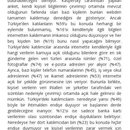
bulunabileceğini bilmiyor. Kaspersky tarafından yapılan
anket, kendi kişisel bilgilerinin çevrimiçi ortamda mevcut
olduğunun farkında olan bazı kişilerin bunları webden
tamamen kaldırmayı denediğini de gösteriyor. Ancak
Türkiye’den katılanların %59’u bu konuda herhangi bir
eylemde bulunmamış, %16'sı kendileriyle ilgili bilgileri
internetten kaldırmanın imkansız olduğunu düşünüyor ve her
beş kişiden biri (%19) bunu nasıl yapacağını bilmiyor.
Türkiye’deki katılımcılar arasında internette kendileriyle ilgili
hangi verilerin kamuya açık olduğunu bilenlere göre en sık
gündeme gelen veri türleri arasında isimler (%71), özel
fotoğraflar (%74) ve e-posta adresleri yer alıyor (%47).
Ayrıca, bazı kişiler telefon numaralarının (%45), iş veya okul
adreslerinin (%47) ve ikamet adreslerinin (%53) internette
açık bir şekilde görünmesine izin veriyor. Bununla birlikte,
kişisel verilerin veri ihlalleri ve şirketler tarafındaki veri
sızıntıları nedeniyle çevrimiçi ortamda açık hale gelmesi de
mümkün. Türkiye’deki katılımcıların neredeyse yarısı (%49)
böyle bir ihtimalden endişe duyuyor ve başlarının derde
girebileceğine inanıyor. %12'si ise sadece banka kartı
verilerinin olası sızıntısından endişe duyduklarını belirtiyor.
Neredeyse her dört katılımcıdan biri (%23) bu konuda hiçbir
endişe duymuyor ve kişisel verilerinin zarar vermek için