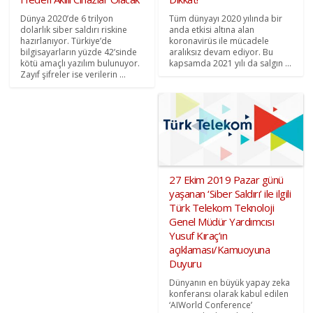
Dünya 2020’de 6 trilyon
Tüm dünyayı 2020 yılında bir
dolarlık siber saldırı riskine
anda etkisi altına alan
hazırlanıyor. Türkiye’de
koronavirüs ile mücadele
bilgisayarların yüzde 42’sinde
aralıksız devam ediyor. Bu
kötü amaçlı yazılım bulunuyor.
kapsamda 2021 yılı da salgın ...
Zayıf şifreler ise verilerin ...
27 Ekim 2019 Pazar günü
yaşanan ‘Siber Saldırı’ ile ilgili
Türk Telekom Teknoloji
Genel Müdür Yardımcısı
Yusuf Kıraç’ın
açıklaması/Kamuoyuna
Duyuru
Dünyanın en büyük yapay zeka
konferansı olarak kabul edilen
‘AIWorld Conference’