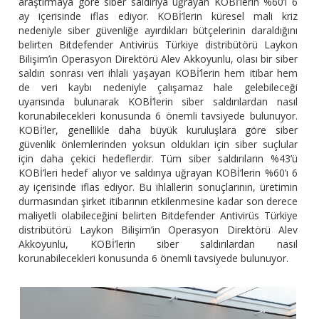
araştırmaya göre siber saldırıya uğrayan KOBİ’lerin %60’ı 6
ay içerisinde iflas ediyor. KOBİ’lerin küresel mali kriz
nedeniyle siber güvenliğe ayırdıkları bütçelerinin daraldığını
belirten Bitdefender Antivirüs Türkiye distribütörü Laykon
Bilişim’in Operasyon Direktörü Alev Akkoyunlu, olası bir siber
saldırı sonrası veri ihlali yaşayan KOBİ’lerin hem itibar hem
de veri kaybı nedeniyle çalışamaz hale gelebileceği
uyarısında bulunarak KOBİ’lerin siber saldırılardan nasıl
korunabilecekleri konusunda 6 önemli tavsiyede bulunuyor.
KOBİ’ler, genellikle daha büyük kuruluşlara göre siber
güvenlik önlemlerinden yoksun oldukları için siber suçlular
için daha çekici hedeflerdir. Tüm siber saldırıların %43’ü
KOBİ’leri hedef alıyor ve saldırıya uğrayan KOBİ’lerin %60’ı 6
ay içerisinde iflas ediyor. Bu ihlallerin sonuçlarının, üretimin
durmasından şirket itibarının etkilenmesine kadar son derece
maliyetli olabileceğini belirten Bitdefender Antivirüs Türkiye
distribütörü Laykon Bilişim’in Operasyon Direktörü Alev
Akkoyunlu, KOBİ’lerin siber saldırılardan nasıl
korunabilecekleri konusunda 6 önemli tavsiyede bulunuyor.