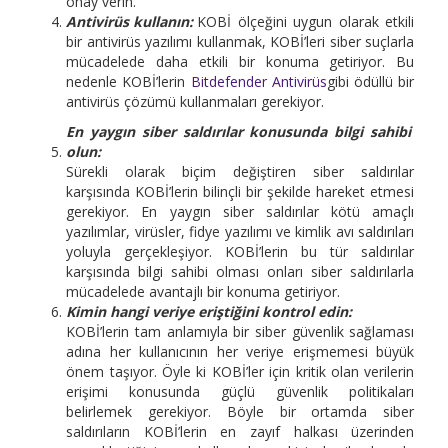
onay verin.
Antivirüs kullanın:
KOBİ ölçeğini uygun olarak etkili
bir antivirüs yazılımı kullanmak, KOBİ’leri siber suçlarla
mücadelede daha etkili bir konuma getiriyor. Bu
nedenle KOBİ’lerin
Bitdefender Antivirüs
gibi ödüllü bir
antivirüs çözümü kullanmaları gerekiyor.
En yaygın siber saldırılar konusunda bilgi sahibi
olun:
Sürekli olarak biçim değiştiren siber saldırılar
karşısında KOBİ’lerin bilinçli bir şekilde hareket etmesi
gerekiyor. En yaygın siber saldırılar kötü amaçlı
yazılımlar, virüsler, fidye yazılımı ve kimlik avı saldırıları
yoluyla gerçekleşiyor. KOBİ’lerin bu tür saldırılar
karşısında bilgi sahibi olması onları siber saldırılarla
mücadelede avantajlı bir konuma getiriyor.
Kimin hangi veriye eriştiğini kontrol edin:
KOBİ’lerin tam anlamıyla bir siber güvenlik sağlaması
adına her kullanıcının her veriye erişmemesi büyük
önem taşıyor. Öyle ki KOBİ’ler için kritik olan verilerin
erişimi konusunda güçlü güvenlik politikaları
belirlemek gerekiyor. Böyle bir ortamda siber
saldırıların KOBİ’lerin en zayıf halkası üzerinden