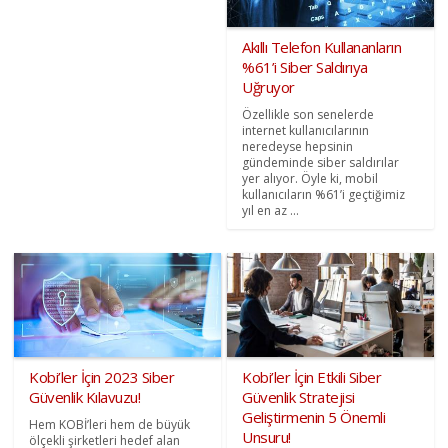
Akıllı Telefon Kullananların
%61’i Siber Saldırıya
Uğruyor
Özellikle son senelerde
internet kullanıcılarının
neredeyse hepsinin
gündeminde siber saldırılar
yer alıyor. Öyle ki, mobil
kullanıcıların %61’i geçtiğimiz
yıl en az ...
Kobi’ler İçin 2023 Siber
Kobi’ler İçin Etkili Siber
Güvenlik Kılavuzu!
Güvenlik Stratejisi
Geliştirmenin 5 Önemli
Hem KOBİ’leri hem de büyük
Unsuru!
ölçekli şirketleri hedef alan