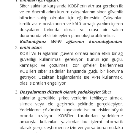
Siber saldırılar karşısında KOBİ’lerin atması gereken ilk
ve en önemli adım kurum çalışanlarının siber güvenlik
bilincine sahip olmaları için eğitilmesidir. Çalışanlar,
kimlik avı e-postalarının ve kötü amaçlı yazılım içeren
dosyaların farkında olmalı ve olası bir saldırı
durumunda etkili bir eylem planı oluşturabilmelidir.
Kullandığınız Wi-Fi ağlarının korunduğundan
emin olun:
KOBİ Wi-Fi ağlarının güvenli olması adına etkili bir ağ
güvenliği kullanılması gerekiyor. Bunun için güçlü,
karmaşık ve çözülmesi zor şifreler belirlenmesi
KOBİ’leri siber saldırılar karşısında güçlü bir konuma
getiriyor. Uzaktan bağlantılarda ise VPN kullanmak,
olası sızıntıları engelliyor.
Dosyalarınızı düzenli olarak yedekleyin:
Siber
saldırılar genellikle şirket verilerini tehlikeye atmak,
silmek veya ele geçirmek şeklinde gerçekleşiyor.
Yedekleme çözümleri sayesinde ise bu riskler büyük
oranda azalıyor. KOBİ’ler tarafından yedekleme
amacıyla kullanılan yazılımlar bu işlemi otomatik
olarak gerçekleştirmenize izin veriyorsa buna mutlaka