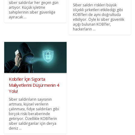
siber saldırılar her geçen gün
Siber saldırı riskleri büyük
artıyor. Küçük işletme
ölçekli şirketleri etkilediği gibi
sahiplerinin siber güvenliğe
KOBİ’leri de aynı doğrultuda
ayıracak ...
etkiliyor. Öyle ki siber güvenlik
açığı bulunan KOBİ’ler,
hackerların ...
Kobi’ler İçin Sigorta
Maliyetlerini Düşürmenin 4
Yolu!
Siber saldırıların sayısının
artması, kişisel verilerin
çalınması, fidye saldırıları gibi
birçok riski beraberinde
getiriyor. Özellikle KOBİ’lerin
siber saldırganlar için derya
deniz ...