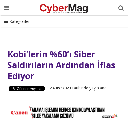
Ana Sayfa
Hakkımızda
Dergi
Editörden
Yazarlar
Danışmanlık
ISC Turkey
Sizden Gelenler
İletişim
Kategoriler
CyberMag Logo
Kobi’lerin %60’ı Siber
Saldırıların Ardından İflas
Ediyor
23/05/2023
tarihinde yayınlandı