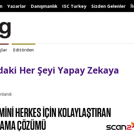
n
Yazarlar
Danışmanlık
ISC Turkey
Sizden Gelenler
İ
jlar
Editörden
daki Her Şeyi Yapay Zekaya
ınlandı