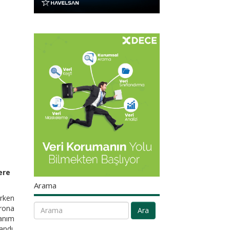
ere
Arama
arken
orona
Ara
lanım
andı.