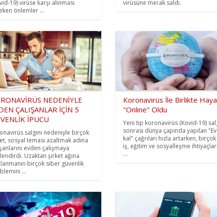
vid-19) virüse karşı alınması
virüsüne merak saldı.
eken önlemler ...
RONAVİRÜS NEDENİYLE
Koronavirüs İle Birlikte Haya
DEN ÇALIŞANLAR İÇİN 5
"Online" Oldu
VENLİK İPUCU
Yeni tip koronavirüs (Kovid-19) sal
sonrası dünya çapında yapılan "E
onavirüs salgını nedeniyle birçok
kal" çağrıları hızla artarken, birçok 
ket, sosyal teması azaltmak adına
iş, eğitim ve sosyalleşme ihtiyaçlar
ışanlarını evden çalışmaya
...
lendirdi. Uzaktan şirket ağına
lanmanın birçok siber güvenlik
blemini ...