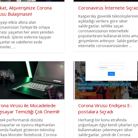
kat, Alışverişinize Corona
Coronavirüs İnternete Sıçrad
üsü Bulaşmasın!
Kaspersky güvenlik teknolojilerinin
açıkladığı verilere göre siber
yayı etkisi altına alan
saldırganlar, tehlike saçan
onavirüsün Türkiye’de ortaya
coronavirüsünün internetteki
ması; yaşamın her anını yeniden
popülaritesini kullanarak kötü ama
mladı. İşlerini evlerine taşıyan
girişimlerini arttırıyor. Saldırganlar
ışanlar ve vakitlerini evde
internette coronavirüsünden ...
renler, ...
rona Virüsü ile Mücadelede
Corona Virüsü Endişesi E-
gisayar Temizliği Çok Önemli!
postalara Sıçradı
sek performanslı dizüstü
Herhangi bir konu etrafında
gisayarlar ve oyuncu ekipmanları
yoğunlaşan ilgiyi kendi çıkarları içi
nında faaliyet gösteren teknoloji
kullanmaktan çekinmeyen siber
kası Monster Notebook, Corona
saldırganlar, şimdi de Corona