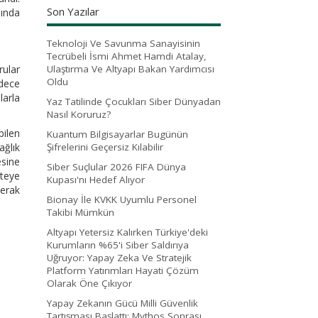
Son Yazılar
nında
Teknoloji Ve Savunma Sanayisinin
Tecrübeli İsmi Ahmet Hamdi Atalay,
rular
Ulaştırma Ve Altyapı Bakan Yardımcısı
Oldu
adece
larla
Yaz Tatilinde Çocukları Siber Dünyadan
Nasıl Koruruz?
bilen
Kuantum Bilgisayarlar Bugünün
ağlık
Şifrelerini Geçersiz Kılabilir
esine
Siber Suçlular 2026 FIFA Dünya
teye
Kupası'nı Hedef Alıyor
merak
Bionay İle KVKK Uyumlu Personel
Takibi Mümkün
Altyapı Yetersiz Kalırken Türkiye'deki
Kurumların %65'i Siber Saldırıya
Uğruyor: Yapay Zeka Ve Stratejik
Platform Yatırımları Hayati Çözüm
Olarak Öne Çıkıyor
Yapay Zekanın Gücü Milli Güvenlik
Tartışması Başlattı: Mythos Sonrası