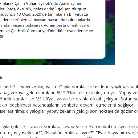
6
edir? Tedavi ve ilaç var mı?” gibi sorular ile testlerin yapılmasına il
yapay zekaya gelen soruların %15,5’luk kesimini oluşturuyor. Yapay z
önelik sorular ise %11,6’ya varan bir oranla dikkat çekiyor. Botun s
takip edebilmesi vatandaşların sohbete devam etmelerini sağlıyor. 
iselleştirilmiş diyaloglar yapay zekanın geldiği son noktayı da gözler 
i gibi çok sık sorulan sorulara cevap veren Koronabot’un aynı za
lere uçuş yasağı var?”, “Nasıl önlemler alınıyor?”, “Evcil hayvanım var,