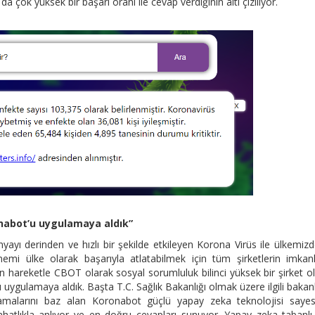
da çok yüksek bir başarı oranı ile cevap verdiğinin altı çiziliyor.
onabot’u uygulamaya aldık”
ı derinden ve hızlı bir şekilde etkileyen Korona Virüs ile ülkemiz
emi ülke olarak başarıyla atlatabilmek için tüm şirketlerin imkanl
 hareketle CBOT olarak sosyal sorumluluk bilinci yüksek bir şirket o
 uygulamaya aldık. Başta T.C. Sağlık Bakanlığı olmak üzere ilgili bakanl
lamalarını baz alan Koronabot güçlü yapay zeka teknolojisi sayes
ahatlıkla anlıyor ve en doğru cevapları sunuyor. Yapay zeka tabanlı 