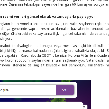
ine Öğrenimi teknolojisi sayesinde her gün 60 bini aşkın soruya a
m resmi verileri güncel olarak vatandaşlarla paylaşıyor
ların bota yönelttikleri soruların %20,1’ini Vaka sayılarına ilişkin so
 ve dünya genelinde yapılan resmi açıklamaları baz alan Koronabot s
diğer ülkelerdeki vaka sayılarına ilişkin güncel rakamları da vatandaş
diriyor..
bot ile diyaloglarında konuşur veya mesajlaşır gibi bir dil kullana
i kirliliğine maruz kalmadan sağlıklı bilgilere rahatlıkla ulaşabildi. S
ni de yapabilen Koronabot’la CBOT ülkemizin Korona Virüs ile mücadel
.koronabot.com sayfasından erişim sağlanabiliyor. Vatandaşlar si
anından isterlerse de sağ alt köşedeki bot sembolünü kullanarak 