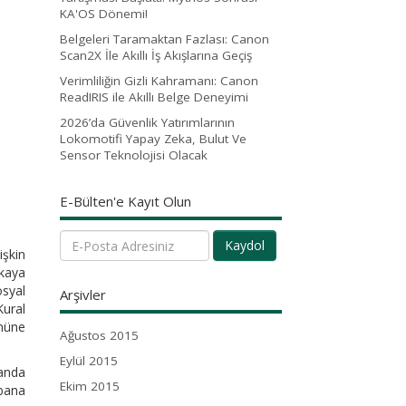
KA'OS Dönemi!
Belgeleri Taramaktan Fazlası: Canon
Scan2X İle Akıllı İş Akışlarına Geçiş
Verimliliğin Gizli Kahramanı: Canon
ReadIRIS ile Akıllı Belge Deneyimi
2026’da Güvenlik Yatırımlarının
Lokomotifi Yapay Zeka, Bulut Ve
Sensor Teknolojisi Olacak
E-Bülten'e Kayıt Olun
Kaydol
işkin
ekaya
osyal
Arşivler
Kural
önüne
Ağustos 2015
Eylül 2015
manda
Ekim 2015
 bana