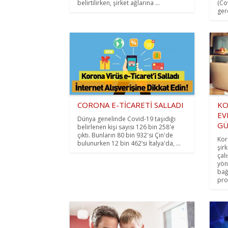
belirtilirken, şirket ağlarına ...
(Co
ger
CORONA E-TİCARETİ SALLADI
KO
EV
Dünya genelinde Covid-19 taşıdığı
GÜ
belirlenen kişi sayısı 126 bin 258'e
çıktı. Bunların 80 bin 932'si Çin'de
Kor
bulunurken 12 bin 462’si İtalya'da, ...
şir
çal
yön
bağ
pro