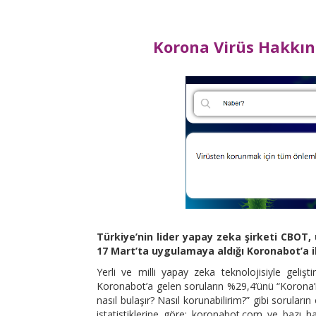
Korona Virüs Hakkın
Türkiye’nin lider yapay zeka şirketi CBOT
17 Mart’ta uygulamaya aldığı Koronabot’a iliş
Yerli ve milli yapay zeka teknolojisiyle gelişt
Koronabot’a gelen soruların %29,4’ünü “Korona’n
nasıl bulaşır? Nasıl korunabilirim?” gibi sorula
istatistiklerine göre; koronabot.com ve bazı hab