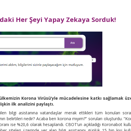
daki Her Şeyi Yapay Zekaya Sorduk!
, ülkemizin Korona Virüsü’yle mücadelesine katkı sağlamak üz
kin ilk analizini paylaştı.
irilen bilgi asistanına vatandaşlar merak ettikleri tüm konuları sor
ın belirtileri nedir? Acaba ben korona mıyım?” soruları oluşturdu. “K
rın oranı ise %20,6 olarak hesaplandı. CBOT’un açıkladığı Koronabot kul
er siteleri üzerinde yer alan bilgi asistanını günlük 15 bin kişi kull