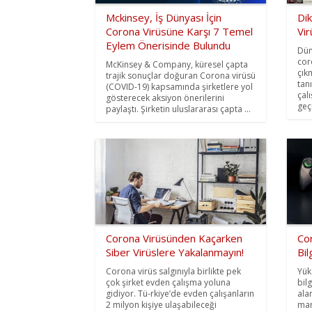
Mckinsey, İş Dünyası İçin
Dik
Corona Virüsüne Karşı 7 Temel
Vir
Eylem Önerisinde Bulundu
Dün
cor
McKinsey & Company, küresel çapta
çık
trajik sonuçlar doğuran Corona virüsü
tanı
(COVID-19) kapsamında şirketlere yol
çal
gösterecek aksiyon önerilerini
geçi
paylaştı. Şirketin uluslararası çapta ...
Corona Virüsünden Kaçarken
Co
Siber Virüslere Yakalanmayın!
Bil
Corona virüs salgınıyla birlikte pek
Yük
çok şirket evden çalışma yoluna
bil
gidiyor. Tü-rkiye’de evden çalışanların
ala
2 milyon kişiye ulaşabileceği
mar