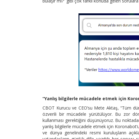
bulaşır mı?” gibi çok farklı konuda gelen sorulara 
“Yanlış bilgilerle mücadele etmek için Kor
CBOT Kurucu ve CEO’su Mete Aktaş, “Tüm dünyay
özverili bir mücadele yürütülüyor. Bu zor dön
kullanması gerektiğini düşünüyoruz. Bu noktadan
yanlış bilgilerle mücadele etmek için Koronabot’u
ve dünya genelindeki resmi kuruluşların açık
vatandaşların günlük dille yazdığı her soruyu r