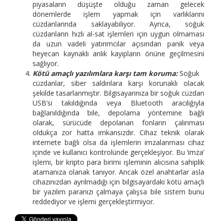
piyasaların düşüşte olduğu zaman gelecek
dönemlerde işlem yapmak için varlıklarını
cüzdanlarında saklayabiliyor. Ayrıca, soğuk
cüzdanların hızlı al-sat işlemleri için uygun olmaması
da uzun vadeli yatırımcılar açısından panik veya
heyecan kaynaklı anlık kayıpların önüne geçilmesini
sağlıyor.
K
ö
tü amaçlı yazılımlara karşı tam koruma:
Soğuk
cüzdanlar, siber saldırılara karşı korunaklı olacak
şekilde tasarlanmıştır. Bilgisayarınıza bir soğuk cüzdan
USB’si takıldığında veya Bluetooth aracılığıyla
bağlanıldığında bile, depolama yöntemine bağlı
olarak, sürücüde depolanan fonların çalınması
oldukça zor hatta imkansızdır. Cihaz teknik olarak
internete bağlı olsa da işlemlerin imzalanması cihaz
içinde ve kullanıcı kontrolünde gerçekleşiyor. Bu ‘imza’
işlemi, bir kripto para birimi işleminin alıcısına sahiplik
atamanıza olanak tanıyor. Ancak özel anahtarlar asla
cihazınızdan ayrılmadığı için bilgisayardaki kötü amaçlı
bir yazılım paranızı çalmaya çalışsa bile sistem bunu
reddediyor ve işlemi gerçekleştirmiyor.