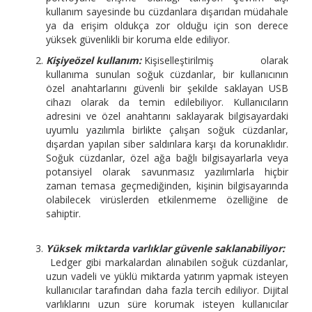
kullanım sayesinde bu cüzdanlara dışarıdan müdahale
ya da erişim oldukça zor olduğu için son derece
yüksek güvenlikli bir koruma elde ediliyor.
Kişiye
ö
zel kullanım:
Kişiselleştirilmiş olarak
kullanıma sunulan soğuk cüzdanlar, bir kullanıcının
özel anahtarlarını güvenli bir şekilde saklayan USB
cihazı olarak da temin edilebiliyor. Kullanıcıların
adresini ve özel anahtarını saklayarak bilgisayardaki
uyumlu yazılımla birlikte çalışan soğuk cüzdanlar,
dışardan yapılan siber saldırılara karşı da korunaklıdır.
Soğuk cüzdanlar, özel ağa bağlı bilgisayarlarla veya
potansiyel olarak savunmasız yazılımlarla hiçbir
zaman temasa geçmediğinden, kişinin bilgisayarında
olabilecek virüslerden etkilenmeme özelliğine de
sahiptir.
Yüksek miktarda varlıklar güvenle saklanabiliyor:
Ledger gibi markalardan alınabilen soğuk cüzdanlar,
uzun vadeli ve yüklü miktarda yatırım yapmak isteyen
kullanıcılar tarafından daha fazla tercih ediliyor. Dijital
varlıklarını uzun süre korumak isteyen kullanıcılar