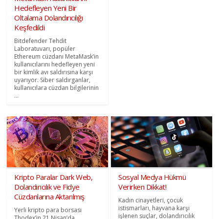
Hedefleyen Yeni Bir
Oltalama Dolandırıcılığı
Keşfedildi
Bitdefender Tehdit
Laboratuvarı, popüler
Ethereum cüzdanı MetaMask’in
kullanıcılarını hedefleyen yeni
bir kimlik avı saldırısına karşı
uyarıyor. Siber saldırganlar,
kullanıcılara cüzdan bilgilerinin
...
Kripto Paralar Dark Web,
Sosyal Medya Hükmü
Dolandırıcılık ve Fidye
Verirken Dikkat!
Cüzdanlarına Aktarılmış
Kadın cinayetleri, çocuk
istismarları, hayvana karşı
Yerli kripto para borsası
işlenen suçlar, dolandırıcılık
Thodex’in 21 Nisan’da