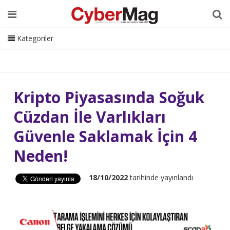
Ana Sayfa
Hakkımızda
Dergi
Editörden
Yazarlar
Danışmanlık
ISC Turkey
Sizden Gelenler
İletişim
Kategoriler
CyberMag Logo
Kripto Piyasasında Soğuk
Cüzdan İle Varlıkları
Güvenle Saklamak İçin 4
Neden!
18/10/2022
tarihinde yayınlandı