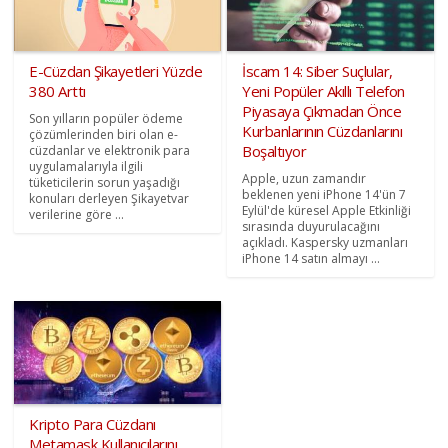
E-Cüzdan Şikayetleri Yüzde
İscam 14: Siber Suçlular,
380 Arttı
Yeni Popüler Akıllı Telefon
Piyasaya Çıkmadan Önce
Son yılların popüler ödeme
Kurbanlarının Cüzdanlarını
çözümlerinden biri olan e-
Boşaltıyor
cüzdanlar ve elektronik para
uygulamalarıyla ilgili
Apple, uzun zamandır
tüketicilerin sorun yaşadığı
beklenen yeni iPhone 14'ün 7
konuları derleyen Şikayetvar
Eylül'de küresel Apple Etkinliği
verilerine göre ...
sırasında duyurulacağını
açıkladı. Kaspersky uzmanları
iPhone 14 satın almayı ...
Kripto Para Cüzdanı
Metamask Kullanıcılarını