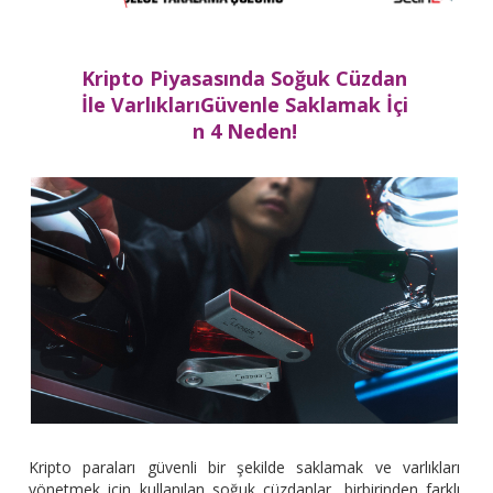
Kri
pto P
iyasasında Soğuk C
üzdan
İle Varlıkları
G
ü
venle Saklamak İçi
n 4 Neden!
Kripto paraları güvenli bir şekilde saklamak ve varlıkları
yönetmek için kullanılan soğuk cüzdanlar, birbirinden farklı