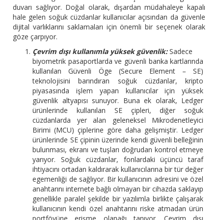
duvarı sağlıyor. Doğal olarak, dışardan müdahaleye kapalı
hale gelen soğuk cüzdanlar kullanıcılar açısından da güvenle
dijital varlıklarını saklamaları için önemli bir seçenek olarak
göze çarpıyor.
Çevrim dışı kullanımla yüksek güvenlik:
Sadece
biyometrik pasaportlarda ve güvenli banka kartlarında
kullanılan Güvenli Öge (Secure Element – SE)
teknolojisini barındıran soğuk cüzdanlar, kripto
piyasasında işlem yapan kullanıcılar için yüksek
güvenlik altyapısı sunuyor. Buna ek olarak, Ledger
ürünlerinde kullanılan SE çipleri, diğer soğuk
cüzdanlarda yer alan geleneksel Mikrodenetleyici
Birimi (MCU) çiplerine göre daha gelişmiştir. Ledger
ürünlerinde SE çipinin üzerinde kendi güvenli belleğinin
bulunması, ekranı ve tuşları doğrudan kontrol etmeye
yarıyor. Soğuk cüzdanlar, fonlardaki üçüncü taraf
ihtiyacını ortadan kaldırarak kullanıcılarına bir tür değer
egemenliği de sağlıyor. Bir kullanıcının adresini ve özel
anahtarını internete bağlı olmayan bir cihazda saklayıp
genellikle paralel şekilde bir yazılımla birlikte çalışarak
kullanıcının kendi özel anahtarını riske atmadan ürün
portföyüne erişme olanağı tanıyor. Çevrim dışı