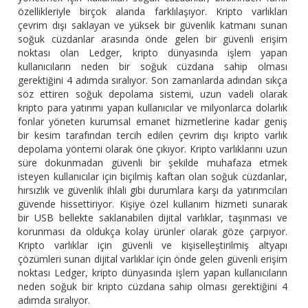
özellikleriyle birçok alanda farklılaşıyor. Kripto varlıkları
çevrim dışı saklayan ve yüksek bir güvenlik katmanı sunan
soğuk cüzdanlar arasında önde gelen bir güvenli erişim
noktası olan Ledger, kripto dünyasında işlem yapan
kullanıcıların neden bir soğuk cüzdana sahip olması
gerektiğini 4 adımda sıralıyor. Son zamanlarda adından sıkça
söz ettiren soğuk depolama sistemi, uzun vadeli olarak
kripto para yatırımı yapan kullanıcılar ve milyonlarca dolarlık
fonlar yöneten kurumsal emanet hizmetlerine kadar geniş
bir kesim tarafından tercih edilen çevrim dışı kripto varlık
depolama yöntemi olarak öne çıkıyor. Kripto varlıklarını uzun
süre dokunmadan güvenli bir şekilde muhafaza etmek
isteyen kullanıcılar için biçilmiş kaftan olan soğuk cüzdanlar,
hırsızlık ve güvenlik ihlali gibi durumlara karşı da yatırımcıları
güvende hissettiriyor. Kişiye özel kullanım hizmeti sunarak
bir USB bellekte saklanabilen dijital varlıklar, taşınması ve
korunması da oldukça kolay ürünler olarak göze çarpıyor.
Kripto varlıklar için güvenli ve kişiselleştirilmiş altyapı
çözümleri sunan dijital varlıklar için önde gelen güvenli erişim
noktası Ledger, kripto dünyasında işlem yapan kullanıcıların
neden soğuk bir kripto cüzdana sahip olması gerektiğini 4
adımda sıralıyor.