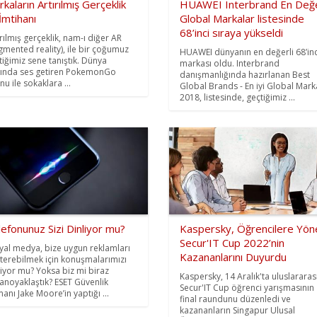
kaların Artırılmış Gerçeklik
HUAWEI Interbrand En Değe
 İmtihanı
Global Markalar listesinde
68’inci sıraya yükseldi
ırılmış gerçeklik, nam-ı diğer AR
gmented reality), ile bir çoğumuz
HUAWEI dünyanın en değerli 68’inc
tiğimiz sene tanıştık. Dünya
markası oldu. Interbrand
ında ses getiren PokemonGo
danışmanlığında hazırlanan Best
nu ile sokaklara ...
Global Brands - En iyi Global Mark
2018, listesinde, geçtiğimiz ...
efonunuz Sizi Dinliyor mu?
Kaspersky, Öğrencilere Yöne
Secur'IT Cup 2022’nin
yal medya, bize uygun reklamları
Kazananlarını Duyurdu
terebilmek için konuşmalarımızı
liyor mu? Yoksa biz mi biraz
Kaspersky, 14 Aralık'ta uluslararas
anoyaklaştık? ESET Güvenlik
Secur'IT Cup öğrenci yarışmasının
anı Jake Moore’in yaptığı ...
final raundunu düzenledi ve
kazananların Singapur Ulusal