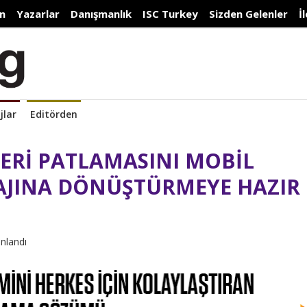
n
Yazarlar
Danışmanlık
ISC Turkey
Sizden Gelenler
İ
jlar
Editörden
ERİ PATLAMASINI MOBİL
JINA DÖNÜŞTÜRMEYE HAZIR
ınlandı