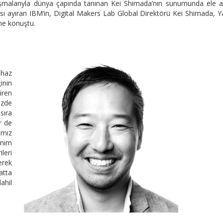
lışmalarıyla dünya çapında tanınan Kei Shimada’nın sunumunda ele al
si ayıran IBM’in, Digital Makers Lab Global Direktörü Kei Shimada, 
ne konuştu.
ihaz
ğinin
iren
zde
 sıra
r de
ımız
anım
leri
erek
atta
ahil