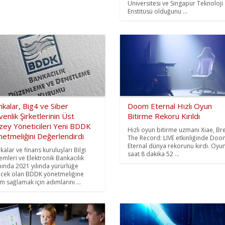
Üniversitesi ve Singapur Teknoloji
Enstitüsü olduğunu ...
kalar, Big4 ve Siber
Doom Eternal Hızlı Oyun
enlik Şirketlerinin Üst
Bitirme Rekoru Kırıldı
zey Yöneticileri Yeni BDDK
Hızlı oyun bitirme uzmanı Xiae, Br
etmeliğini Değerlendirdi
The Record: LIVE etkinliğinde Do
Eternal dünya rekorunu kırdı. Oyu
kalar ve finans kuruluşları Bilgi
saat 8 dakika 52 ...
temleri ve Elektronik Bankacılık
nında 2021 yılında yürürlüğe
ecek olan BDDK yönetmeliğine
m sağlamak için adımlarını ...