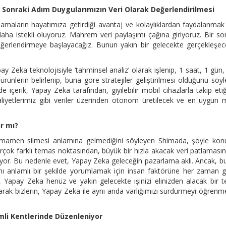
r Sonraki Adım Duygularımızın Veri Olarak Değerlendirilmesi
maların hayatımıza getirdiği avantaj ve kolaylıklardan faydalanmak 
aha istekli oluyoruz. Mahrem veri paylaşımı çağına giriyoruz. Bir so
eğerlendirmeye başlayacağız. Bunun yakın bir gelecekte gerçekleşec
 Zeka teknolojisiyle ‘tahminsel analiz’ olarak işlenip, 1 saat, 1 gün, 
ünlerin belirlenip, buna göre stratejiler geliştirilmesi olduğunu söy
 içerik, Yapay Zeka tarafından, giyilebilir mobil cihazlarla takip eti
faaliyetlerimiz gibi veriler üzerinden otonom üretilecek ve en uygun 
r mı?
amamen silmesi anlamına gelmediğini söyleyen Shimada, şöyle konu
irçok farklı temas noktasından, büyük bir hızla akacak veri patlaması
iyor. Bu nedenle evet, Yapay Zeka geleceğin pazarlama aklı. Ancak, bu
ını anlamlı bir şekilde yorumlamak için insan faktörüne her zaman 
r, Yapay Zeka henüz ve yakın gelecekte işinizi elinizden alacak bir t
larak bizlerin, Yapay Zeka ile aynı anda varlığımızı sürdürmeyi öğren
li Kentlerinde Düzenleniyor