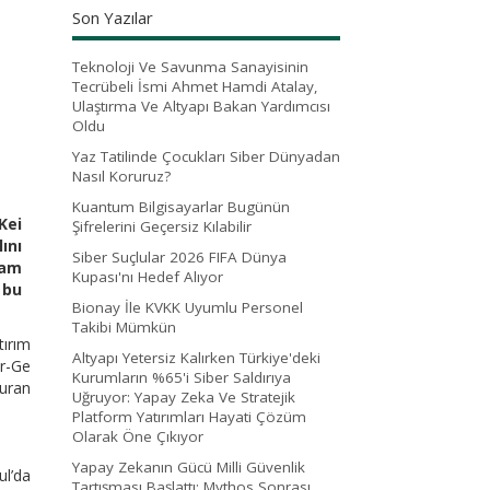
Son Yazılar
Teknoloji Ve Savunma Sanayisinin
Tecrübeli İsmi Ahmet Hamdi Atalay,
Ulaştırma Ve Altyapı Bakan Yardımcısı
Oldu
Yaz Tatilinde Çocukları Siber Dünyadan
Nasıl Koruruz?
Kuantum Bilgisayarlar Bugünün
Kei
Şifrelerini Geçersiz Kılabilir
ını
Siber Suçlular 2026 FIFA Dünya
zam
Kupası'nı Hedef Alıyor
 bu
Bionay İle KVKK Uyumlu Personel
Takibi Mümkün
tırım
Altyapı Yetersiz Kalırken Türkiye'deki
r-Ge
Kurumların %65'i Siber Saldırıya
turan
Uğruyor: Yapay Zeka Ve Stratejik
Platform Yatırımları Hayati Çözüm
Olarak Öne Çıkıyor
Yapay Zekanın Gücü Milli Güvenlik
l’da
Tartışması Başlattı: Mythos Sonrası