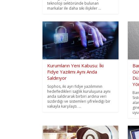
teknoloji sektöründe bulunan
markalar ile daha sıkı ilişkiler ...
Kurumların Yeni Kabusu: İki
Ban
Fidye Yazılımı Aynı Anda
Güv
Saldırıyor
Dü
Yön
Sophos, iki ayrı fidye yazılımının
hedefledikleri sağlık kuruluşuna aynı
Ban
anda saldırarak birbiri ardına veri
Sis
sızdırdığı ve sistemleri şifrelediği bir
ala
vakayla karşılaştı. ...
gir
uyu