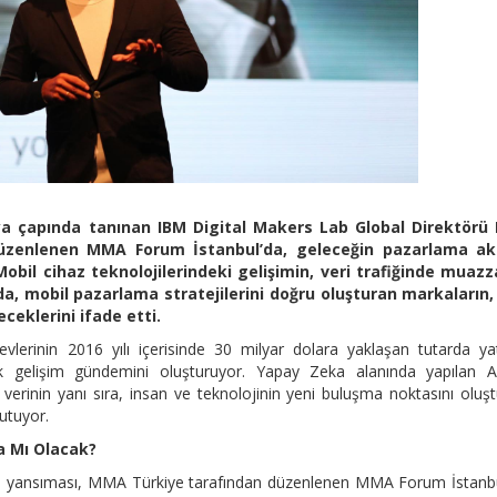
ya çapında tanınan IBM Digital Makers Lab Global Direktörü 
üzenlenen MMA Forum İstanbul’da, geleceğin pazarlama akl
Mobil cihaz teknolojilerindeki gelişimin, veri trafiğinde muaz
a, mobil pazarlama stratejilerini doğru oluşturan markaların,
eklerini ifade etti.
vlerinin 2016 yılı içerisinde 30 milyar dolara yaklaşan tutarda ya
ak gelişim gündemini oluşturuyor. Yapay Zeka alanında yapılan A
verinin yanı sıra, insan ve teknolojinin yeni buluşma noktasını oluş
utuyor.
a Mı Olacak?
e yansıması, MMA Türkiye tarafından düzenlenen MMA Forum İstanbu