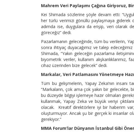
Mahrem Veri Paylaşımı Çağına Giriyoruz, Bi
Kei Shimada sözlerine şöyle devam etti: “Uygula
her türlü verimizi gönüllü paylaşmaya giderek d
adımda ise, duygulara da erişip, veri olarak d
göreceğiz” dedi.
Pazarlamanın geleceğinde, tüm bu verilerin, Yapay
sonra ihtiyaç duyacağımız ve talep edeceğimiz ür
Shimada, “Yakın geleceğin pazarlama iletişiminde
biyometrik veriler, kullanım alışkanlıklarımız, 
cihaz üzerinden bize gelecek” dedi.
Markalar, Veri Patlamasını Yönetmeye Hazı
Tüm bu gelişmelerin, Yapay Zeka’nın insanı t
“Markaların, çok ama çok yakın bir gelecekte, b
bu düzeyde bilgiyi işlemeye hazır olmaları gerek
kullanmak, Yapay Zeka ve büyük veriyi çıktılar
olacak. Kreatif direktörlere iyi bir haberim va
oluşturmuyor. Ancak şu bir gerçek ki insanlar o
gerekiyor.”
MMA Forum’lar Dünyanın İstanbul Gibi Önem