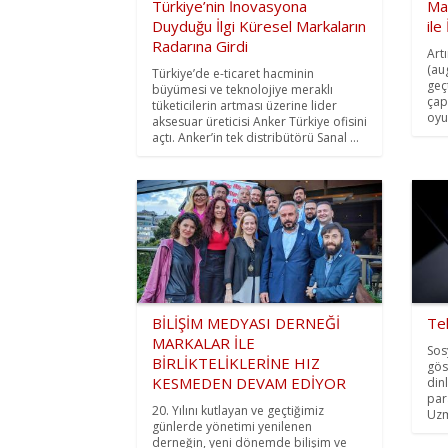
Türkiye’nin İnovasyona
Mar
Duyduğu İlgi Küresel Markaların
ile
Radarına Girdi
Art
(au
Türkiye’de e-ticaret hacminin
geç
büyümesi ve teknolojiye meraklı
çap
tüketicilerin artması üzerine lider
oyu
aksesuar üreticisi Anker Türkiye ofisini
açtı. Anker’in tek distribütörü Sanal ...
BİLİŞİM MEDYASI DERNEĞİ
Tel
MARKALAR İLE
Sos
BİRLİKTELİKLERİNE HIZ
gös
KESMEDEN DEVAM EDİYOR
din
par
20. Yılını kutlayan ve geçtiğimiz
Uzm
günlerde yönetimi yenilenen
derneğin, yeni dönemde bilişim ve