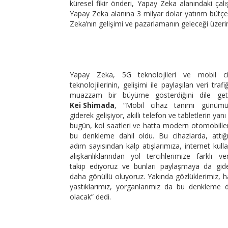
küresel fikir önderi, Yapay Zeka alanındaki ça
Yapay Zeka alanına 3 milyar dolar yatırım bütçe
Zeka’nın gelişimi ve pazarlamanın geleceği üzeri
Yapay Zeka, 5G teknolojileri ve mobil c
teknolojilerinin, gelişimi ile paylaşılan veri trafi
muazzam bir büyüme gösterdiğini dile get
Kei Shimada
, “Mobil cihaz tanımı günümü
giderek gelişiyor, akıllı telefon ve tabletlerin yanı
bugün, kol saatleri ve hatta modern otomobille
bu denkleme dahil oldu. Bu cihazlarda, attığ
adım sayısından kalp atışlarımıza, internet kull
alışkanlıklarından yol tercihlerimize farklı veri
takip ediyoruz ve bunları paylaşmaya da gid
daha gönüllü oluyoruz. Yakında gözlüklerimiz, h
yastıklarımız, yorganlarımız da bu denkleme d
olacak” dedi.